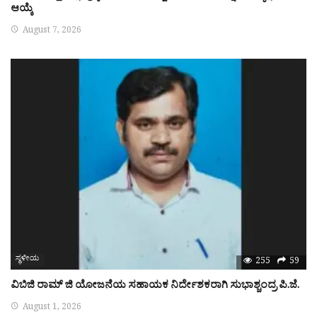
ಆಯ್ಕೆ
August 7, 2026
ಸ್ಥಳೀಯ
255
59
ವಿಬಿಜಿ ರಾಮ್ ಜಿ ಯೋಜನೆಯ ಸಹಾಯಕ ನಿರ್ದೇಶಕರಾಗಿ ಸುಭಾಶ್ಚಂದ್ರ ಪಿ.ಜೆ.
August 1, 2026