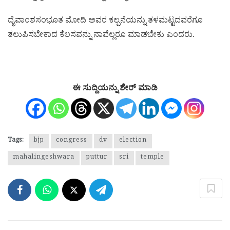
ದೈವಾಂಶಸಂಭೂತ ಮೋದಿ ಅವರ ಕಲ್ಪನೆಯನ್ನು ತಳಮಟ್ಟದವರೆಗೂ
ತಲುಪಿಸಬೇಕಾದ ಕೆಲಸವನ್ನು ನಾವೆಲ್ಲರೂ ಮಾಡಬೇಕು ಎಂದರು.
ಈ ಸುದ್ದಿಯನ್ನು ಶೇರ್ ಮಾಡಿ
Tags:
bjp
congress
dv
election
mahalingeshwara
puttur
sri
temple