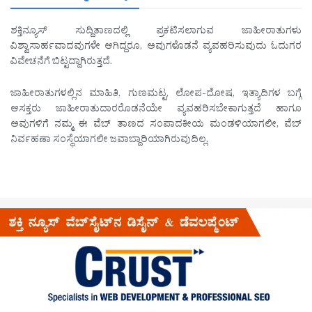
ಶಕ್ತಿನ್ಯೂಸ್ ಸುದ್ದಿತಾಣದಲ್ಲಿ ಪ್ರಕಟಿಸಲಾಗುವ ಜಾಹೀರಾತುಗಳು
ವಿಶ್ವಾಸಾರ್ಹವಾದವುಗಳೇ ಆಗಿದ್ದರೂ, ಅವುಗಳೊಡನೆ ವ್ಯವಹರಿಸುವುದು ಓದುಗರ
ವಿವೇಚನೆಗೆ ಬಿಟ್ಟದ್ದಾಗಿರುತ್ತದೆ.
ಜಾಹೀರಾತುಗಳಲ್ಲಿನ ಮಾಹಿತಿ, ಗುಣಮಟ್ಟ, ಲೋಪ-ದೋಷ, ಇತ್ಯಾದಿಗಳ ಬಗ್ಗೆ
ಆಸಕ್ತರು ಜಾಹೀರಾತುದಾರರೊಡನೆಯೇ ವ್ಯವಹರಿಸಬೇಕಾಗುತ್ತದೆ ಹಾಗೂ
ಅವುಗಳಿಗೆ ನಮ್ಮ ಈ ವೆಬ್ ತಾಣದ ಸಂಪಾದಕೀಯ ಮಂಡಳಿಯಾಗಲೀ, ವೆಬ್
ನಿರ್ವಹಣಾ ಸಂಸ್ಥೆಯಾಗಲೀ ಜವಾಬ್ದಾರಿಯಾಗಿರುವುದಿಲ್ಲ.