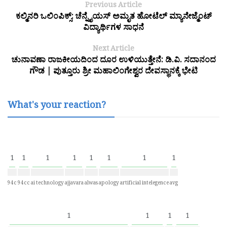
Previous Article
ಕಲ್ಮಿನರಿ ಒಲಿಂಪಿಕ್ಸ್: ಚೆನ್ನೈಯಸ್ ಅಮೃತ ಹೋಟೆಲ್ ಮ್ಯಾನೇಜ್ಮೆಂಟ್
ವಿದ್ಯಾರ್ಥಿಗಳ ಸಾಧನೆ
Next Article
ಚುನಾವಣಾ ರಾಜಕೀಯದಿಂದ ದೂರ ಉಳಿಯುತ್ತೇನೆ: ಡಿ.ವಿ. ಸದಾನಂದ
ಗೌಡ | ಪುತ್ತೂರು ಶ್ರೀ ಮಹಾಲಿಂಗೇಶ್ವರ ದೇವಸ್ಥಾನಕ್ಕೆ ಭೇಟಿ
What's your reaction?
1
1
1
1
1
1
1
1
94c
94cc
ai technology
ajjavara
alwas
apology
artificial intelegence
avg
1
1
1
1