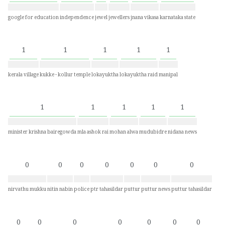
google for education
independence
jewel
jewellers
jnana vikasa
karnataka state
1
1
1
1
1
kerala village
kukke - kollur temple
lokayuktha
lokayuktha raid
manipal
1
1
1
1
1
minister krishna bairegowda
mla ashok rai
mohan alwa
mudubidre
nidana news
0
0
0
0
0
0
0
nirvathu mukku
nitin nabin
police
ptr tahasildar
puttur
puttur news
puttur tahasildar
0
0
0
0
0
0
0