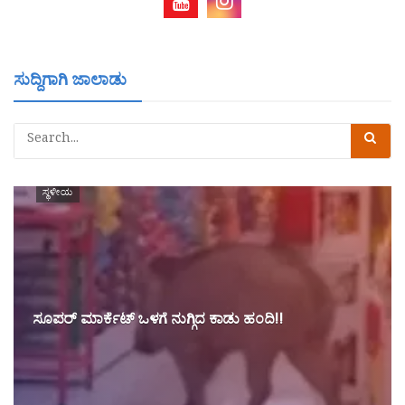
ಸುದ್ದಿಗಾಗಿ ಜಾಲಾಡು
ಸ್ಥಳೀಯ
ಸೂಪ‌ರ್ ಮಾರ್ಕೆಟ್ ಒಳಗೆ ನುಗ್ಗಿದ ಕಾಡು ಹಂದಿ!!