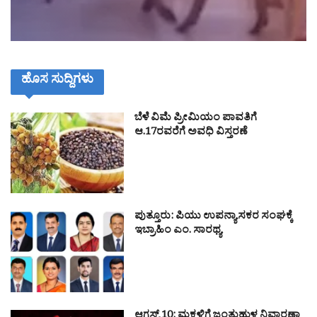
ಹೊಸ ಸುದ್ದಿಗಳು
ಬೆಳೆ ವಿಮೆ ಪ್ರೀಮಿಯಂ ಪಾವತಿಗೆ
ಆ.17ರವರೆಗೆ ಅವಧಿ ವಿಸ್ತರಣೆ
ಪುತ್ತೂರು: ಪಿಯು ಉಪನ್ಯಾಸಕರ ಸಂಘಕ್ಕೆ
ಇಬ್ರಾಹಿಂ ಎಂ. ಸಾರಥ್ಯ
ಆಗಸ್ಟ್ 10: ಮಕ್ಕಳಿಗೆ ಜಂತುಹುಳ ನಿವಾರಣಾ