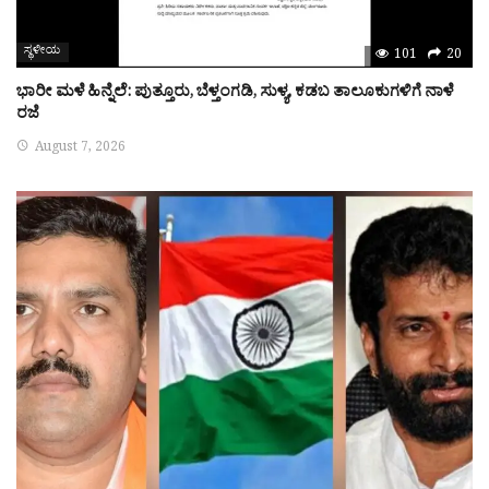
ಸ್ಥಳೀಯ
101
20
ಭಾರೀ ಮಳೆ ಹಿನ್ನೆಲೆ: ಪುತ್ತೂರು, ಬೆಳ್ತಂಗಡಿ, ಸುಳ್ಯ, ಕಡಬ ತಾಲೂಕುಗಳಿಗೆ ನಾಳೆ
ರಜೆ
August 7, 2026