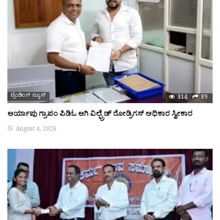
ಟ್ರೆಂಡಿಂಗ್ ನ್ಯೂಸ್
414
89
ಆರ್ಯಾಪು ಗ್ರಾಪಂ ಪಿಡಿಓ ಆಗಿ ವಿಲ್ಫ್ರೆಡ್ ರೋಡ್ರಿಗಸ್ ಅಧಿಕಾರ ಸ್ವೀಕಾರ
August 4, 2026