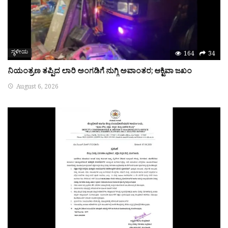
ಸ್ಥಳೀಯ
164
34
ನಿಯಂತ್ರಣ ತಪ್ಪಿದ ಲಾರಿ ಅಂಗಡಿಗೆ ನುಗ್ಗಿ ಅವಾಂತರ; ಆಕ್ಟಿವಾ ಜಖಂ
August 6, 2026