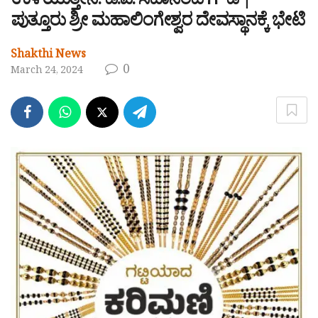
ಉಳಿಯುತ್ತೇನೆ: ಡಿ.ವಿ. ಸದಾನಂದ ಗೌಡ |
ಪುತ್ತೂರು ಶ್ರೀ ಮಹಾಲಿಂಗೇಶ್ವರ ದೇವಸ್ಥಾನಕ್ಕೆ ಭೇಟಿ
Shakthi News
0
March 24, 2024