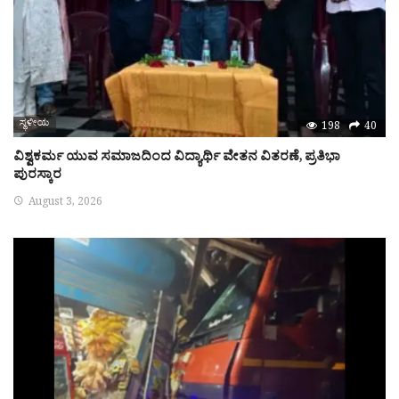
ಸ್ಥಳೀಯ
198
40
ವಿಶ್ವಕರ್ಮ ಯುವ ಸಮಾಜದಿಂದ ವಿದ್ಯಾರ್ಥಿ ವೇತನ ವಿತರಣೆ, ಪ್ರತಿಭಾ
ಪುರಸ್ಕಾರ
August 3, 2026