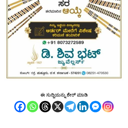
ಈ ಸುದ್ದಿಯನ್ನು ಶೇರ್ ಮಾಡಿ