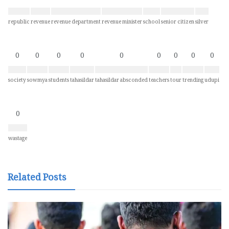
republic
revenue
revenue department
revenue minister
school
senior citizen
silver
0
0
0
0
0
0
0
0
0
society
sowmya
students
tahasildar
tahasildar absconded
teachers
tour
trending
udupi
0
wastage
Related Posts