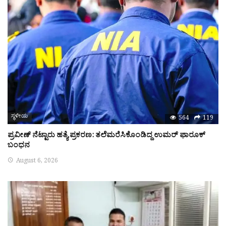
ಸ್ಥಳೀಯ
564
119
ಪ್ರವೀಣ್‌ ನೆಟ್ಟಾರು ಹತ್ಯೆ ಪ್ರಕರಣ: ತಲೆಮರೆಸಿಕೊಂಡಿದ್ದ ಉಮರ್‌ ಫಾರೂಕ್‌
ಬಂಧನ
August 6, 2026