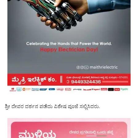
ಶ್ರೀ ದೇವರ ದರ್ಶನ ಪಡೆದು ವಿಶೇಷ ಪೂಜೆ ಸಲ್ಲಿಸಿದರು.