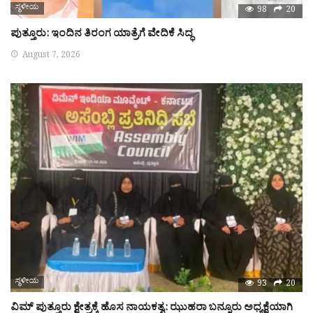
ಸ್ಥಳೀಯ
98
20
ಪುತ್ತೂರು: ಇಂದಿನ ತಿರಂಗ ಯಾತ್ರೆಗೆ ವೇದಿಕೆ ಸಿದ್ಧ
August 7, 2026
ಸ್ಥಳೀಯ
93
20
ವಿಮ್ ಪುತ್ತೂರು ಕ್ಷೇತ್ರಕ್ಕೆ ಹೊಸ ನಾಯಕತ್ವ: ಝುಹರಾ ಬನ್ನೂರು ಅಧ್ಯಕ್ಷೆಯಾಗಿ