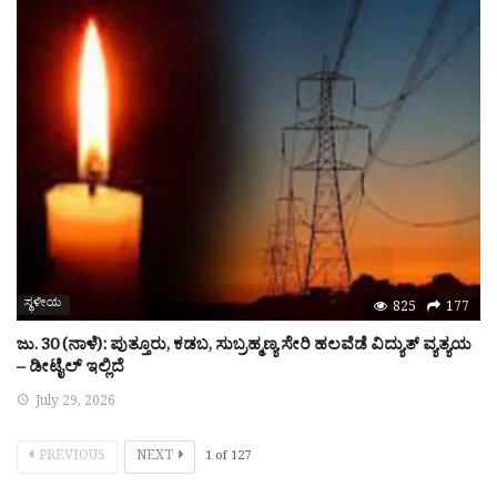
ಸ್ಥಳೀಯ
825
177
ಜು. 30 (ನಾಳೆ): ಪುತ್ತೂರು, ಕಡಬ, ಸುಬ್ರಹ್ಮಣ್ಯ ಸೇರಿ ಹಲವೆಡೆ ವಿದ್ಯುತ್ ವ್ಯತ್ಯಯ
– ಡೀಟೈಲ್ ಇಲ್ಲಿದೆ
July 29, 2026
PREVIOUS
NEXT
1
of
127