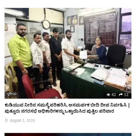
ಸ್ಥಳೀಯ
62
12
ಕುಡಿಯುವ ನೀರಿನ ಸಮಸ್ಯೆ ಪರಿಹರಿಸಿ, ಅಸಮರ್ಪಕ ಬೀದಿ ದೀಪ ನಿರ್ವಹಿಸಿ |
ಪುತ್ತೂರು ನಗರಸಭೆ ಅಧಿಕಾರಿಗಳನ್ನು ಒತ್ತಾಯಿಸಿದ ಪುತ್ತಿಲ ಪರಿವಾರ
August 1, 2026