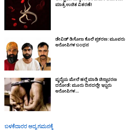
ಮಾತ್ರೆ ಉಚಿತ ವಿತರಣೆ!
ಡೇವಿಡ್ ಡಿಸೋಜ ಕೊಲೆ ಪ್ರಕರಣ: ಮೂವರು
ಆರೋಪಿಗಳ ಬಂಧನ
ವೃದ್ಧೆಯ ಮೇಲೆ ಹಲ್ಲೆ ಮಾಡಿ ಚಿನ್ನಾಭರಣ
ದರೋಡೆ: ಮೂರು ದಿನದಲ್ಲೇ ಇಬ್ಬರು
ಆರೋಪಿಗಳ…
ಬಳಕೆದಾರರ ಆದ್ಯ ಗಮನಕ್ಕೆ