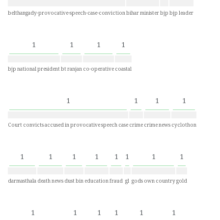
belthangady-provocative-speech-case-conviction
bihar minister
bjp
bjp leader
1
1
1
1
bjp national president
bt ranjan
co-operative
coastal
1
1
1
1
Court convicts accused in provocative speech case
crime
crime news
cyclothon
1
1
1
1
1
1
1
1
darmasthala
death news
dust bin
education
fraud
gl
gods own country
gold
1
1
1
1
1
1