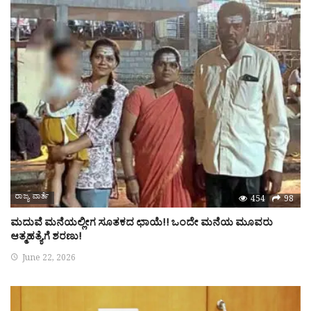
ರಾಜ್ಯ ವಾರ್ತೆ
454
98
ಮದುವೆ ಮನೆಯಲ್ಲೀಗ ಸೂತಕದ ಛಾಯೆ!! ಒಂದೇ ಮನೆಯ ಮೂವರು
ಆತ್ಮಹತ್ಯೆಗೆ ಶರಣು!
June 22, 2026