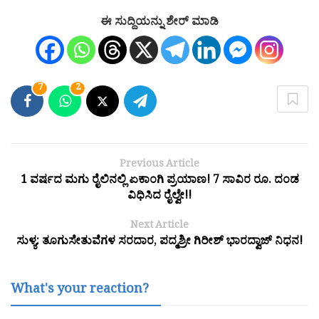
ಈ ಸುದ್ದಿಯನ್ನು ಶೇರ್ ಮಾಡಿ
7
2
Previous Article
1 ವರ್ಷದ ಮಗು ರೈಲಿನಲ್ಲಿ ಏಕಾಂಗಿ ಪ್ರಯಾಣ! 7 ಸಾವಿರ ರೂ. ದಂಡ
ವಿಧಿಸಿದ ರೈಲ್ವೇ!!
Next Article
ಸುಳ್ಯ: ತೂಗುಸೇತುವೆಗಳ ಸರದಾರ, ಪದ್ಮಶ್ರೀ ಗಿರೀಶ್ ಭಾರದ್ವಾಜ್ ನಿಧನ!
What's your reaction?