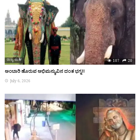
ರಾಜ್ಯ ವಾರ್ತೆ
107
20
ಅಂಬಾರಿ ಹೊರುವ ಅಭಿಮನ್ಯುವಿನ ದಂತ ಭಗ್ನ!!
July 6, 2026