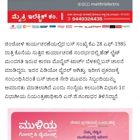
ಚಿಂಚೋಳಿ ಕಾರ್ಯಚರಣೆಯಲ್ಲಿದ ಬಸ್ ಸಂಖ್ಯೆ ಕೆಎ 28 ಎಫ್-1985
ರಾತ್ರಿ ಕೊನೆಯ ಸುತ್ತಿನ ಕಾರ್ಯಾಚರಣೆ ಸಂದರ್ಭದಲ್ಲಿ ಹೆಡ್ ಲೈಟ್
ಮಂದಗತಿ ಇರುವ ಕಾರಣ ಮೊಬೈಲ್ ಟಾರ್ಚ್ ಬೆಳಕಲ್ಲಿ ಬಸ್ ಚಾಲನೆ
ಮಾಡಿದ್ದರು. ಇದರ ವಿಡಿಯೋ ವೈರಲ್‌ ಆಗಿತ್ತು. ಇದೀಗ ಪ್ರಕರಣಕ್ಕೆ
ಸಂಬಂಧಿಸಿದಂತೆ ಬಸ್ ಚಾಲಕ ಸೇರಿ ಮೂವರು ಸಿಬ್ಬಂದಿಯನ್ನು
ಅಮಾನತು ಮಾಡಲಾಗಿದೆ ಎಂದು ಸಂಸ್ಥೆಯ‌ ಕಲಬುರಗಿ ವಿಭಾಗ-1ರ‌
ವಿಭಾಗೀಯ ನಿಯಂತ್ರಣಾಧಿಕಾರಿ ಎಸ್.ಜಿ.ಗಂಗಾಧರ ತಿಳಿಸಿದ್ದಾರೆ.