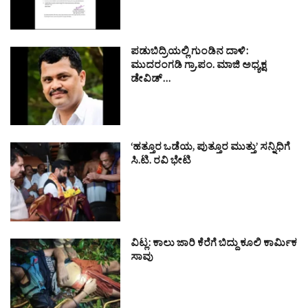
ಪಡುಬಿದ್ರಿಯಲ್ಲಿ ಗುಂಡಿನ ದಾಳಿ:
ಮುದರಂಗಡಿ ಗ್ರಾ.ಪಂ. ಮಾಜಿ ಅಧ್ಯಕ್ಷ
ಡೇವಿಡ್…
‘ಹತ್ತೂರ ಒಡೆಯ, ಪುತ್ತೂರ ಮುತ್ತು’ ಸನ್ನಿಧಿಗೆ
ಸಿ.ಟಿ. ರವಿ ಭೇಟಿ
ವಿಟ್ಲ: ಕಾಲು ಜಾರಿ ಕೆರೆಗೆ ಬಿದ್ದು ಕೂಲಿ ಕಾರ್ಮಿಕ
ಸಾವು