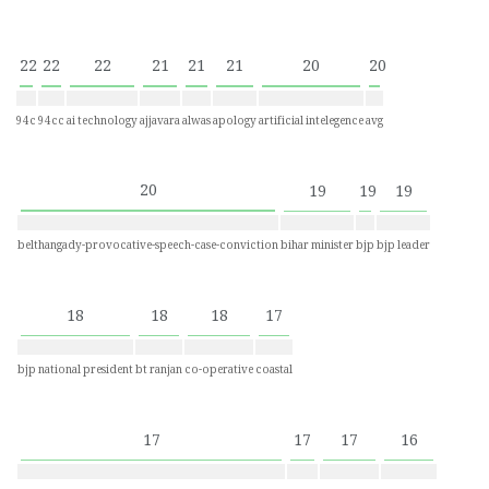
22
22
22
21
21
21
20
20
94c
94cc
ai technology
ajjavara
alwas
apology
artificial intelegence
avg
20
19
19
19
belthangady-provocative-speech-case-conviction
bihar minister
bjp
bjp leader
18
18
18
17
bjp national president
bt ranjan
co-operative
coastal
17
17
17
16