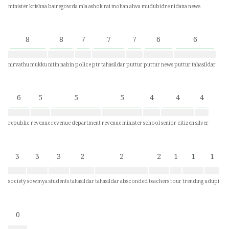
minister krishna bairegowda
mla ashok rai
mohan alwa
mudubidre
nidana news
8
8
7
7
7
6
6
nirvathu mukku
nitin nabin
police
ptr tahasildar
puttur
puttur news
puttur tahasildar
6
5
5
5
4
4
4
republic
revenue
revenue department
revenue minister
school
senior citizen
silver
3
3
3
2
2
2
1
1
1
society
sowmya
students
tahasildar
tahasildar absconded
teachers
tour
trending
udupi
0