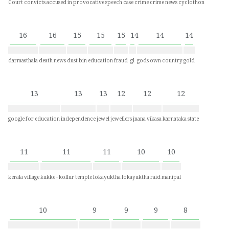
Court convicts accused in provocative speech case
crime
crime news
cyclothon
16
16
15
15
15
14
14
14
darmasthala
death news
dust bin
education
fraud
gl
gods own country
gold
13
13
13
12
12
12
google for education
independence
jewel
jewellers
jnana vikasa
karnataka state
11
11
11
10
10
kerala village
kukke - kollur temple
lokayuktha
lokayuktha raid
manipal
10
9
9
9
8