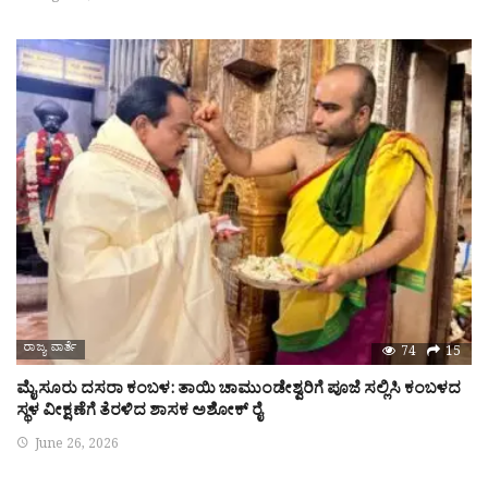
ರಾಜ್ಯ ವಾರ್ತೆ
74
15
ಮೈಸೂರು ದಸರಾ ಕಂಬಳ: ತಾಯಿ ಚಾಮುಂಡೇಶ್ವರಿಗೆ ಪೂಜೆ ಸಲ್ಲಿಸಿ ಕಂಬಳದ
ಸ್ಥಳ ವೀಕ್ಷಣೆಗೆ ತೆರಳಿದ ಶಾಸಕ ಅಶೋಕ್ ರೈ
June 26, 2026