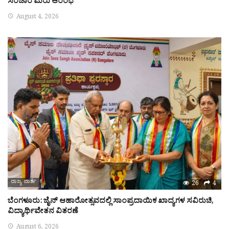
ಸಂಚಾರ ಮರು ಆರಂಭ
August 4, 2026
ರಾಜ್ಯ ವಾರ್ತೆ
26
4
ಬೆಂಗಳೂರು: ಜೈನ್ ಆಹಾರೋತ್ಸವದಲ್ಲಿ ಸಾಂಪ್ರದಾಯಿಕ ಖಾದ್ಯಗಳ ಸವಿರುಚಿ,
ವಿದ್ಯಾರ್ಥಿವೇತನ ವಿತರಣೆ
August 6, 2026