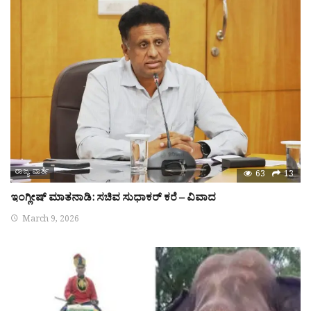
ರಾಜ್ಯ ವಾರ್ತೆ
63
13
ಇಂಗ್ಲೀಷ್ ಮಾತನಾಡಿ: ಸಚಿವ ಸುಧಾಕರ್ ಕರೆ – ವಿವಾದ
March 9, 2026