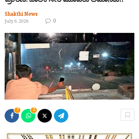
ಪ್ರಕರಣ: ಚಾಲಕ ಸೇರಿ ಮೂವರು ಅಮಾನತು!!
Shakthi News
0
July 6, 2026
7
2