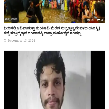
ರಾಜ್ಯ ವಾರ್ತೆ
21
3
ನೀರಿನಲ್ಲಿ ಆಟವಾಡುತ್ತಾ ತುಂಟಾಟ ಮೆರೆದ ಸುಬ್ರಹ್ಮಣ್ಯ ದೇವಳದ ಯಶಸ್ವಿ|
ಕುಕ್ಕೆ ಸುಬ್ರಹ್ಮಣ್ಯದ ಚಂಪಾಷಷ್ಠಿ ಜಾತ್ರಾ ಮಹೋತ್ಸವ ಸಂಪನ್ನ
December 13, 2024