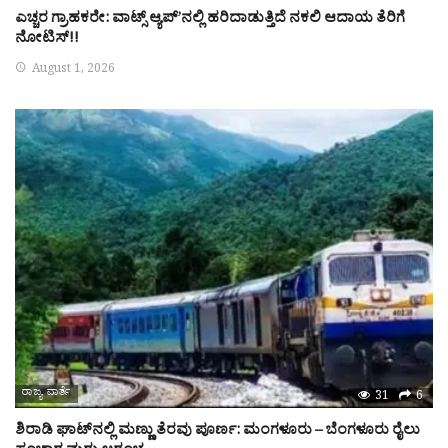
ಎಚ್ಚರ ಗ್ರಾಹಕರೇ: ವಾಟ್ಸ್ ಆ್ಯಪ್’ನಲ್ಲಿ ಹರಿದಾಡುತ್ತಿದೆ ನಕಲಿ ಆದಾಯ ತೆರಿಗೆ
ನೋಟಿಸ್!!
August 1, 2026
ರಾಜ್ಯ ವಾರ್ತೆ
31
6
ಶಿರಾಡಿ ಘಾಟ್‌ನಲ್ಲಿ ಮಣ್ಣು ತೆರವು ಪೂರ್ಣ: ಮಂಗಳೂರು – ಬೆಂಗಳೂರು ರೈಲು