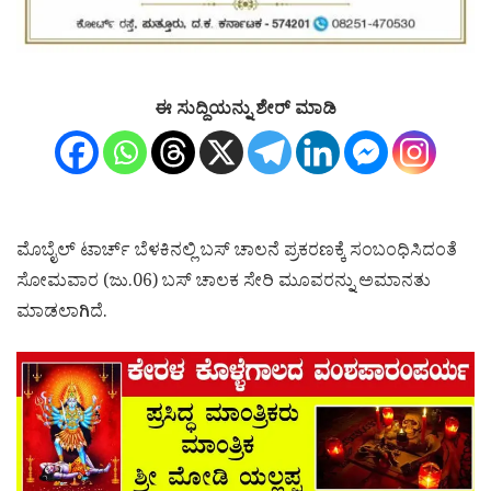
ಈ ಸುದ್ದಿಯನ್ನು ಶೇರ್ ಮಾಡಿ
ಮೊಬೈಲ್ ಟಾರ್ಚ್ ಬೆಳಕಿನಲ್ಲಿ ಬಸ್ ಚಾಲನೆ ಪ್ರಕರಣಕ್ಕೆ ಸಂಬಂಧಿಸಿದಂತೆ
ಸೋಮವಾರ (ಜು.06) ಬಸ್‌ ಚಾಲಕ ಸೇರಿ ಮೂವರನ್ನು ಅಮಾನತು
ಮಾಡಲಾಗಿದೆ.