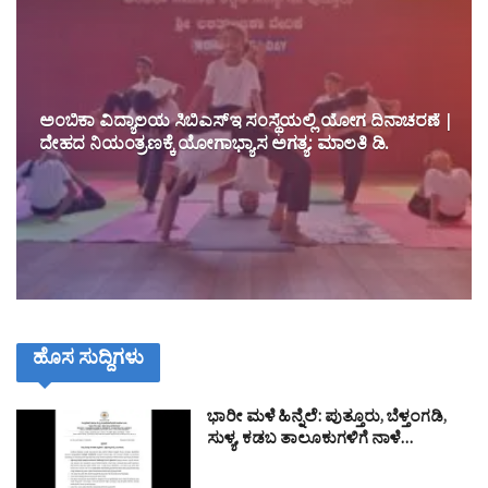
ಅಂಬಿಕಾ ವಿದ್ಯಾಲಯ ಸಿಬಿಎಸ್ಇ ಸಂಸ್ಥೆಯಲ್ಲಿ ಯೋಗ ದಿನಾಚರಣೆ |
ದೇಹದ ನಿಯಂತ್ರಣಕ್ಕೆ ಯೋಗಾಭ್ಯಾಸ ಅಗತ್ಯ: ಮಾಲತಿ ಡಿ.
ಹೊಸ ಸುದ್ದಿಗಳು
ಭಾರೀ ಮಳೆ ಹಿನ್ನೆಲೆ: ಪುತ್ತೂರು, ಬೆಳ್ತಂಗಡಿ,
ಸುಳ್ಯ, ಕಡಬ ತಾಲೂಕುಗಳಿಗೆ ನಾಳೆ…