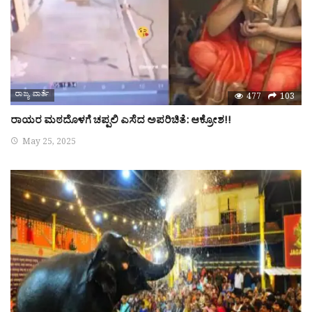
ರಾಜ್ಯ ವಾರ್ತೆ
477
103
ರಾಯರ ಮಠದೊಳಗೆ ಚಪ್ಪಲಿ ಎಸೆದ ಅಪರಿಚಿತೆ: ಆಕ್ರೋಶ!!
May 25, 2025