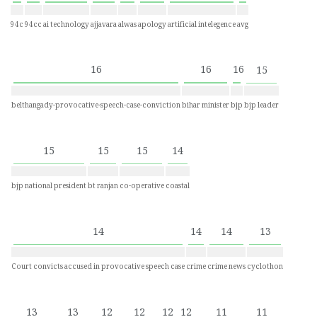
94c
94cc
ai technology
ajjavara
alwas
apology
artificial intelegence
avg
16
16
16
15
belthangady-provocative-speech-case-conviction
bihar minister
bjp
bjp leader
15
15
15
14
bjp national president
bt ranjan
co-operative
coastal
14
14
14
13
Court convicts accused in provocative speech case
crime
crime news
cyclothon
13
13
12
12
12
12
11
11