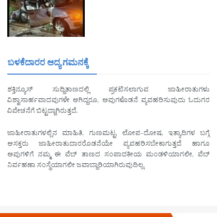
ಬಳಕೆದಾರರ ಆದ್ಯ ಗಮನಕ್ಕೆ
ಶಕ್ತಿನ್ಯೂಸ್ ಸುದ್ದಿತಾಣದಲ್ಲಿ ಪ್ರಕಟಿಸಲಾಗುವ ಜಾಹೀರಾತುಗಳು
ವಿಶ್ವಾಸಾರ್ಹವಾದವುಗಳೇ ಆಗಿದ್ದರೂ, ಅವುಗಳೊಡನೆ ವ್ಯವಹರಿಸುವುದು ಓದುಗರ
ವಿವೇಚನೆಗೆ ಬಿಟ್ಟದ್ದಾಗಿರುತ್ತದೆ.
ಜಾಹೀರಾತುಗಳಲ್ಲಿನ ಮಾಹಿತಿ, ಗುಣಮಟ್ಟ, ಲೋಪ-ದೋಷ, ಇತ್ಯಾದಿಗಳ ಬಗ್ಗೆ
ಆಸಕ್ತರು ಜಾಹೀರಾತುದಾರರೊಡನೆಯೇ ವ್ಯವಹರಿಸಬೇಕಾಗುತ್ತದೆ ಹಾಗೂ
ಅವುಗಳಿಗೆ ನಮ್ಮ ಈ ವೆಬ್ ತಾಣದ ಸಂಪಾದಕೀಯ ಮಂಡಳಿಯಾಗಲೀ, ವೆಬ್
ನಿರ್ವಹಣಾ ಸಂಸ್ಥೆಯಾಗಲೀ ಜವಾಬ್ದಾರಿಯಾಗಿರುವುದಿಲ್ಲ.