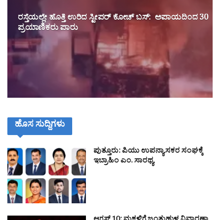
ರಸ್ತೆಯಲ್ಲೇ ಹೊತ್ತಿ ಉರಿದ ಸ್ಟೀಪರ್ ಕೋಚ್ ಬಸ್: ಅಪಾಯದಿಂದ 30
ಪ್ರಯಾಣಿಕರು ಪಾರು
ಹೊಸ ಸುದ್ದಿಗಳು
ಪುತ್ತೂರು: ಪಿಯು ಉಪನ್ಯಾಸಕರ ಸಂಘಕ್ಕೆ
ಇಬ್ರಾಹಿಂ ಎಂ. ಸಾರಥ್ಯ