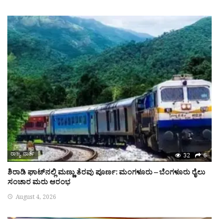
ರಾಜ್ಯ ವಾರ್ತೆ
32
6
ಶಿರಾಡಿ ಘಾಟ್‌ನಲ್ಲಿ ಮಣ್ಣು ತೆರವು ಪೂರ್ಣ: ಮಂಗಳೂರು – ಬೆಂಗಳೂರು ರೈಲು
ಸಂಚಾರ ಮರು ಆರಂಭ
August 4, 2026