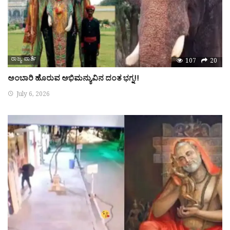
ರಾಜ್ಯ ವಾರ್ತೆ
107
20
ಅಂಬಾರಿ ಹೊರುವ ಅಭಿಮನ್ಯುವಿನ ದಂತ ಭಗ್ನ!!
July 6, 2026