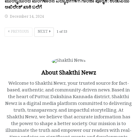
ಮುಂಬೈಯಿಂದ ಮಂಗಳೂರಿನ ವಿದ್ಯಾರ್ಥಿಗಳಿಗೆ ಗಾಂಜಾ ಪೂರೈಕೆ: ಉಡುಪಿಯ
ಅಖಿಲೇಶ್ ಖಾಕಿ ಬಲೆಗೆ
December 14, 2024
PREVIOUS
NEXT
1
of
53
About Shakthi Newz
Welcome to Shakthi Newz, your trusted source for fact-
based, authentic, and community-driven news. Based in
the heart of Puttur, Dakshina Kannada district, Shakthi
Newz is a digital media platform committed to delivering
truth, transparency, and impactful storytelling. At
Shakthi Newz, we believe that accurate information has
the power to shape a better society. Our mission is to
illuminate the truth and empower our readers with real-