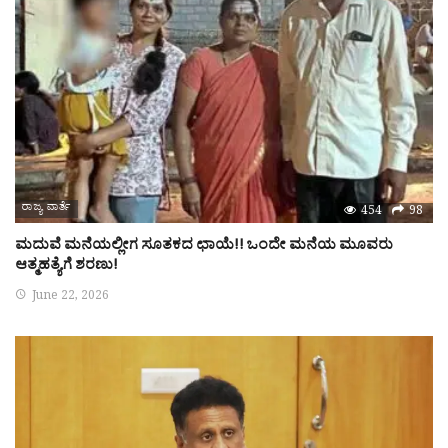
ರಾಜ್ಯ ವಾರ್ತೆ
454
98
ಮದುವೆ ಮನೆಯಲ್ಲೀಗ ಸೂತಕದ ಛಾಯೆ!! ಒಂದೇ ಮನೆಯ ಮೂವರು
ಆತ್ಮಹತ್ಯೆಗೆ ಶರಣು!
June 22, 2026