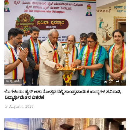
ರಾಜ್ಯ ವಾರ್ತೆ
27
4
ಬೆಂಗಳೂರು: ಜೈನ್ ಆಹಾರೋತ್ಸವದಲ್ಲಿ ಸಾಂಪ್ರದಾಯಿಕ ಖಾದ್ಯಗಳ ಸವಿರುಚಿ,
ವಿದ್ಯಾರ್ಥಿವೇತನ ವಿತರಣೆ
August 6, 2026