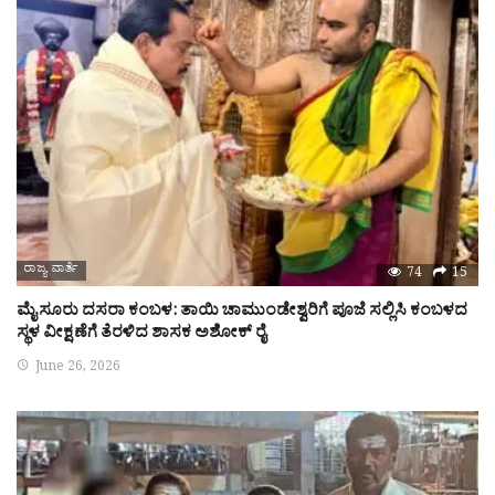
ರಾಜ್ಯ ವಾರ್ತೆ
74
15
ಮೈಸೂರು ದಸರಾ ಕಂಬಳ: ತಾಯಿ ಚಾಮುಂಡೇಶ್ವರಿಗೆ ಪೂಜೆ ಸಲ್ಲಿಸಿ ಕಂಬಳದ
ಸ್ಥಳ ವೀಕ್ಷಣೆಗೆ ತೆರಳಿದ ಶಾಸಕ ಅಶೋಕ್ ರೈ
June 26, 2026