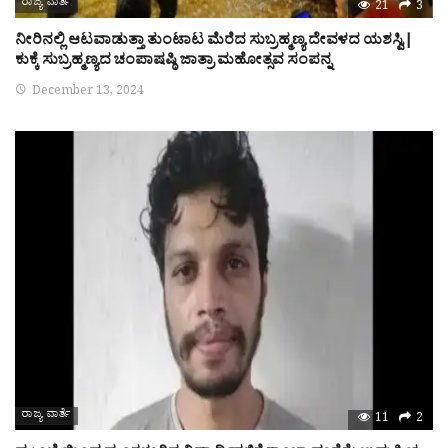
ರಾಜ್ಯ ವಾರ್ತೆ
21
3
ನೀರಿನಲ್ಲಿ ಆಟವಾಡುತ್ತಾ ತುಂಟಾಟ ಮೆರೆದ ಸುಬ್ರಹ್ಮಣ್ಯ ದೇವಳದ ಯಶಸ್ವಿ|
ಕುಕ್ಕೆ ಸುಬ್ರಹ್ಮಣ್ಯದ ಚಂಪಾಷಷ್ಠಿ ಜಾತ್ರಾ ಮಹೋತ್ಸವ ಸಂಪನ್ನ
December 13, 2024
ರಾಜ್ಯ ವಾರ್ತೆ
11
2