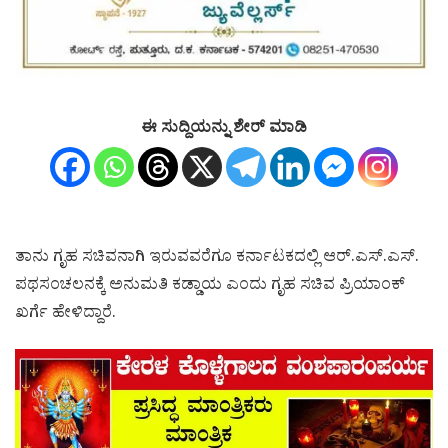
ಈ ಸುದ್ದಿಯನ್ನು ಶೇರ್ ಮಾಡಿ
ತಾನು ಗೃಹ ಸಚಿವನಾಗಿ ಇರುವವರೆಗೂ ಕರ್ನಾಟಕದಲ್ಲಿ ಆರ್.ಎಸ್.ಎಸ್.
ಪಥಸಂಚಲನಕ್ಕೆ ಅನುಮತಿ ಕಡ್ಡಾಯ ಎಂದು ಗೃಹ ಸಚಿವ ಪ್ರಿಯಾಂಕ್
ಖರ್ಗೆ ಹೇಳಿದ್ದಾರೆ.