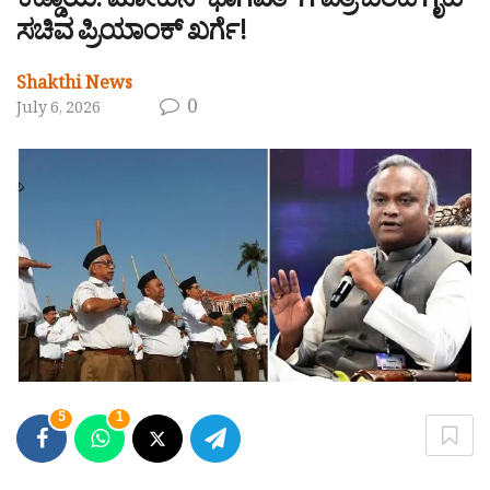
ಕಡ್ಡಾಯ: ಮೋಹನ್ ಭಾಗವತ್’ಗೆ ಪತ್ರ ಬರೆದ ಗೃಹ
ಸಚಿವ ಪ್ರಿಯಾಂಕ್ ಖರ್ಗೆ!
Shakthi News
0
July 6, 2026
5
1