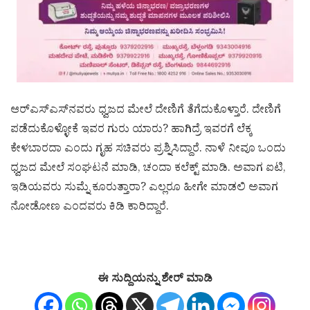
ಆರ್​​ಎಸ್​​ಎಸ್​​ನವರು ಧ್ವಜದ ಮೇಲೆ ದೇಣಿಗೆ ತೆಗೆದುಕೊಳ್ತಾರೆ. ದೇಣಿಗೆ
ಪಡೆದುಕೊಳ್ಳೋಕೆ ಇವರ ಗುರು ಯಾರು? ಹಾಗಿದ್ರೆ ಇವರಗೆ ಲೆಕ್ಕ
ಕೇಳಬಾರದಾ ಎಂದು ಗೃಹ ಸಚಿವರು ಪ್ರಶ್ನಿಸಿದ್ದಾರೆ. ನಾಳೆ ನೀವೂ ಒಂದು
ಧ್ವಜದ ಮೇಲೆ ಸಂಘಟನೆ ಮಾಡಿ, ಚಂದಾ ಕಲೆಕ್ಟ್‌ ಮಾಡಿ. ಅವಾಗ ಐಟಿ,
ಇಡಿಯವರು ಸುಮ್ನೆ ಕೂರುತ್ತಾರಾ? ಎಲ್ಲರೂ ಹೀಗೇ ಮಾಡಲಿ ಅವಾಗ
ನೋಡೋಣ ಎಂದವರು ಕಿಡಿ ಕಾರಿದ್ದಾರೆ.
ಈ ಸುದ್ದಿಯನ್ನು ಶೇರ್ ಮಾಡಿ