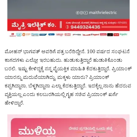
ಮೋಹನ್ ಭಾಗವತ್ ಅವರಿಗೆ ಪತ್ರ ಬರೆದಿದ್ದೇನೆ. 100 ವರ್ಷದ ಸಂಘಟನೆ
ಕಾಗದಗಳು ಎಲ್ಲೋ ಇರಬಹುದು. ಹುಡುಕುತ್ತಿದ್ದಾರೆ ಹುಡುಕಿಕೊಂಡು
ಬರಲಿ. ಇಷ್ಟು ಕೇಳಿದ್ದಕ್ಕೆ ನನ್ನ ವೈಯಕ್ತಿಕ ಮಾಹಿತಿ ಕೆದಕುತ್ತಿದ್ದಾರೆ. ಪ್ರಿಯಾಂಕ್
ಯಾರನ್ನು ಮದುವೆಯಾಗಿದ್ದು, ಮಕ್ಕಳು ಯಾರು? ಪ್ರಿಯಾಂಕ್
ಕಪ್ಪಗಿದ್ದಾನಾ, ಬೆಳ್ಳಗಿದ್ದಾನಾ ಎಲ್ಲಾ ಕೆದಕುತ್ತಿದ್ದಾರೆ. ಇದಕ್ಕೆಲ್ಲ ನಾನು ಹೆದರುವ
ವ್ಯಕ್ತಿಯಲ್ಲ ಎಂದು ಕಲಬುರಗಿಯಲ್ಲಿ ಗೃಹ ಸಚಿವ ಪ್ರಿಯಾಂಕ್ ಖರ್ಗೆ
ಹೇಳಿದ್ದಾರೆ.