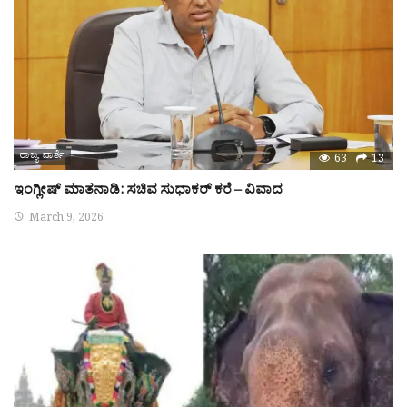
ರಾಜ್ಯ ವಾರ್ತೆ
63
13
ಇಂಗ್ಲೀಷ್ ಮಾತನಾಡಿ: ಸಚಿವ ಸುಧಾಕರ್ ಕರೆ – ವಿವಾದ
March 9, 2026