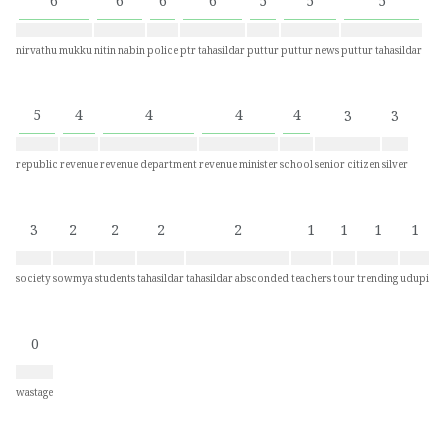
6
6
6
6
5
5
5
nirvathu mukku
nitin nabin
police
ptr tahasildar
puttur
puttur news
puttur tahasildar
5
4
4
4
4
3
3
republic
revenue
revenue department
revenue minister
school
senior citizen
silver
3
2
2
2
2
1
1
1
1
society
sowmya
students
tahasildar
tahasildar absconded
teachers
tour
trending
udupi
0
wastage