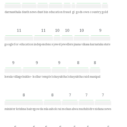
darmasthala
death news
dust bin
education
fraud
gl
gods own country
gold
11
11
10
10
10
9
google for education
independence
jewel
jewellers
jnana vikasa
karnataka state
9
9
9
8
8
kerala village
kukke - kollur temple
lokayuktha
lokayuktha raid
manipal
8
8
7
7
7
minister krishna bairegowda
mla ashok rai
mohan alwa
mudubidre
nidana news