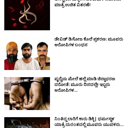
ಆಗಸ್ಟ್ 10: ಮಕ್ಕಳಿಗೆ ಜಂತುಹುಳ ನಿವಾರಣಾ
ಮಾತ್ರೆ ಉಚಿತ ವಿತರಣೆ!
ಡೇವಿಡ್ ಡಿಸೋಜ ಕೊಲೆ ಪ್ರಕರಣ: ಮೂವರು
ಆರೋಪಿಗಳ ಬಂಧನ
ವೃದ್ಧೆಯ ಮೇಲೆ ಹಲ್ಲೆ ಮಾಡಿ ಚಿನ್ನಾಭರಣ
ದರೋಡೆ: ಮೂರು ದಿನದಲ್ಲೇ ಇಬ್ಬರು
ಆರೋಪಿಗಳ…
ನಿಂತಿದ್ದ ಲಾರಿಗೆ ಕಾರು ಡಿಕ್ಕಿ| ಧರ್ಮಸ್ಥಳ
ಯಾತ್ರೆ ದುರಂತದಲ್ಲಿ ಮೂವರು ಯುವಕರು…