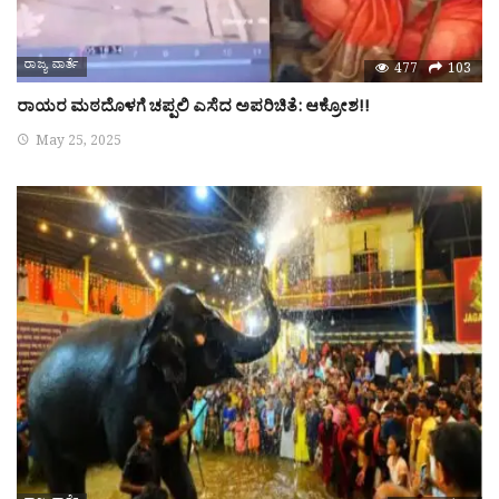
ರಾಜ್ಯ ವಾರ್ತೆ
477
103
ರಾಯರ ಮಠದೊಳಗೆ ಚಪ್ಪಲಿ ಎಸೆದ ಅಪರಿಚಿತೆ: ಆಕ್ರೋಶ!!
May 25, 2025