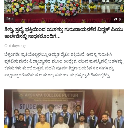
ಶಿಕ್ಷಣ
6
ಶಿಸ್ತು, ಶ್ರದ್ಧೆ, ಭಕ್ತಿಯಿಂದ ಯಶಸ್ಸು: ಗುರುವಾಯನಕೆರೆ ವಿದ್ವತ್ ಪಿಯು
ಕಾಲೇಜಿನಲ್ಲಿ ಸಾಧಕರೊಂದಿಗೆ…
6 days ago
ಬೆಳ್ತಂಗಡಿ: ಪ್ರತಿಯೊಬ್ಬರಲ್ಲೂ ಅದ್ಭುತ ದೈವೀ ಶಕ್ತಿಯಿದೆ. ಅದನ್ನ ಗುರುತಿಸಿ
ಪ್ರಕಟಿಸುವುದೇ ವಿದ್ಯಾಭ್ಯಾಸದ ಮೂಲ ಉದ್ದೇಶ. ಯುವ ಮನಸ್ಸಿನಲ್ಲಿ ಬಹಳಷ್ಟು
ಕನಸುಗಳು ತುಂಬಿರುತ್ತವೆ. ಪದವಿ ಪೂರ್ವ ಶಿಕ್ಷಣ ಬದುಕಿನ ಕನಸುಗಳನ್ನು
ಸಾಕ್ಷಾತ್ಕಾರಗೊಳಿಸುವ ಅಮೂಲ್ಯ ಸಮಯ. ಮನಸ್ಸನ್ನು ಹಿಡಿತದಲ್ಲಿಟ್ಟು,…