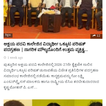
ಶಿಕ್ಷಣ
12
ಅಕ್ಷಯ ಪದವಿ ಕಾಲೇಜಿನ ವಿದ್ಯಾರ್ಥೀ ಒಕ್ಕೂಟ ಪರಿಷತ್
ಪದಗ್ರಹಣ | ನಾಗರಿಕ ಮೌಲ್ಯದೊಂದಿಗೆ ಉತ್ತಮ ವ್ಯಕ್ತಿತ್ವ…
1 week ago
ಪುತ್ತೂರಿನ ಅಕ್ಷಯ ಪದವಿ ಕಾಲೇಜಿನಲ್ಲಿ 2026-27ನೇ ಶೈಕ್ಷಣಿಕ ಸಾಲಿನ
ವಿದ್ಯಾರ್ಥಿ ಒಕ್ಕೂಟ ಪರಿಷತ್ ಚುನಾವಣೆಯ ವಿಜೇತ ಪ್ರತಿನಿಧಿಗಳ ಪದಗ್ರಹಣ
ಸಮಾರಂಭ ಕಾಲೇಜಿನಲ್ಲಿ ನಡೆಯಿತು. ಕಾರ‍್ಯಕ್ರಮವನ್ನು ಗೋ ಲಕ್ಷ್ಮಿ
ಎಂಟರ್‌ಪ್ರೈಸಸ್‌ ಮಾಲಕರು ಹಾಗೂ ರಾಷ್ಟ್ರೀಯ ಜೆಸಿಐ ತರಬೇತುದಾರರಾದ
ಕೃಷ್ಣ ಮೋಹನ್ ಪಿ. ಎಸ್.…