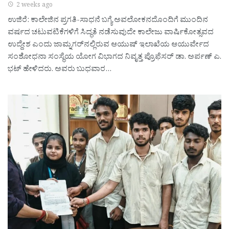
2 weeks ago
ಉಜಿರೆ: ಕಾಲೇಜಿನ ಪ್ರಗತಿ-ಸಾಧನೆ ಬಗ್ಯೆ ಅವಲೋಕನದೊಂದಿಗೆ ಮುಂದಿನ
ವರ್ಷದ ಚಟುವಟಿಕೆಗಳಿಗೆ ಸಿದ್ಧತೆ ನಡೆಸುವುದೇ ಕಾಲೇಜು ವಾರ್ಷಿಕೋತ್ಸವದ
ಉದ್ದೇಶ ಎಂದು ಜಾಮ್ನಗರ್‌ನಲ್ಲಿರುವ ಆಯುಷ್ ಇಲಾಖೆಯ ಆಯುರ್ವೇದ
ಸಂಶೋಧನಾ ಸಂಸ್ಥೆಯ ಯೋಗ ವಿಭಾಗದ ನಿವೃತ್ತ ಪ್ರೊಫೆಸರ್ ಡಾ. ಅರ್ಪಣ್ ಎ.
ಭಟ್ ಹೇಳಿದರು. ಅವರು ಬುಧವಾರ…