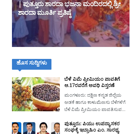
| ಪುತ್ತೂರು ಶಾರದಾ ಭಜನಾ ಮಂದಿರದಲ್ಲಿ ಶ್ರೀ
ಶಾರದಾ ಮೂರ್ತಿ ಪ್ರತಿಷ್ಠೆ
ಹೊಸ ಸುದ್ದಿಗಳು
ಬೆಳೆ ವಿಮೆ ಪ್ರೀಮಿಯಂ ಪಾವತಿಗೆ
ಆ.17ರವರೆಗೆ ಅವಧಿ ವಿಸ್ತರಣೆ
ಮಂಗಳೂರು: ದಕ್ಷಿಣ ಕನ್ನಡ ಜಿಲ್ಲೆಯ
ಅಡಕೆ ಹಾಗೂ ಕಾಳುಮೆಣಸು ಬೆಳೆಗಳಿಗೆ
ಬೆಳೆ ವಿಮೆ ಪ್ರೀಮಿಯಂ ಪಾವತಿಸುವ…
ಪುತ್ತೂರು: ಪಿಯು ಉಪನ್ಯಾಸಕರ
ಸಂಘಕ್ಕೆ ಇಬ್ರಾಹಿಂ ಎಂ. ಸಾರಥ್ಯ