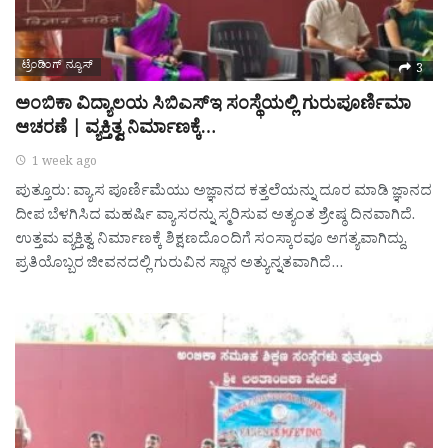
ಟ್ರೆಂಡಿಂಗ್ ನ್ಯೂಸ್
3
ಅಂಬಿಕಾ ವಿದ್ಯಾಲಯ ಸಿಬಿಎಸ್‌ಇ ಸಂಸ್ಥೆಯಲ್ಲಿ ಗುರುಪೂರ್ಣಿಮಾ
ಆಚರಣೆ | ವ್ಯಕ್ತಿತ್ವ ನಿರ್ಮಾಣಕ್ಕೆ…
1 week ago
ಪುತ್ತೂರು: ವ್ಯಾಸ ಪೂರ್ಣಿಮೆಯು ಅಜ್ಞಾನದ ಕತ್ತಲೆಯನ್ನು ದೂರ ಮಾಡಿ ಜ್ಞಾನದ
ದೀಪ ಬೆಳಗಿಸಿದ ಮಹರ್ಷಿ ವ್ಯಾಸರನ್ನು ಸ್ಮರಿಸುವ ಅತ್ಯಂತ ಶ್ರೇಷ್ಠ ದಿನವಾಗಿದೆ.
ಉತ್ತಮ ವ್ಯಕ್ತಿತ್ವ ನಿರ್ಮಾಣಕ್ಕೆ ಶಿಕ್ಷಣದೊಂದಿಗೆ ಸಂಸ್ಕಾರವೂ ಅಗತ್ಯವಾಗಿದ್ದು,
ಪ್ರತಿಯೊಬ್ಬರ ಜೀವನದಲ್ಲಿ ಗುರುವಿನ ಸ್ಥಾನ ಅತ್ಯುನ್ನತವಾಗಿದೆ…