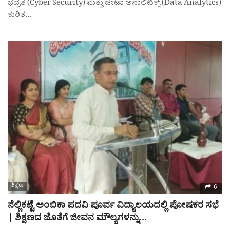
ಭದ್ರತೆ (Cyber Security) ಮತ್ತು ಡೇಟಾ ಅನಾಲಿಟಿಕ್ಸ್ (Data Analytics)
ಕುರಿತ…
ಶಿಕ್ಷಣ
6
ನೆಲ್ಲಿಕಟ್ಟೆ ಅಂಬಿಕಾ ಪದವಿ ಪೂರ್ವ ವಿದ್ಯಾಲಯದಲ್ಲಿ ಪೋಷಕರ ಸಭೆ
| ಶಿಕ್ಷಣದ ಜೊತೆಗೆ ಜೀವನ ಮೌಲ್ಯಗಳನ್ನು…