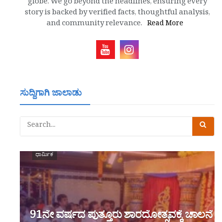
globe. We go beyond the headlines, ensuring every
story is backed by verified facts, thoughtful analysis,
and community relevance.
Read More
ಸುದ್ದಿಗಾಗಿ ಜಾಲಾಡು
ಧಾರ್ಮಿಕ
91ನೇ ವರ್ಷದ ಪುತ್ತೂರು ಶಾರದೋತ್ಸವಕ್ಕೆ ಚಾಲನೆ