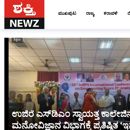
ಮುಖಪುಟ
ರಾಜ್ಯ
ಕರಾವಳಿ
ಶಿಕ್ಷಣ
ಉಜಿರೆ ಎಸ್‌ಡಿಎಂ ಸ್ವಾಯತ್ತ ಕಾಲೇಜಿ
ಮನೋವಿಜ್ಞಾನ ವಿಭಾಗಕ್ಕೆ ಪ್ರತಿಷ್ಠಿತ ‘ಇನ್