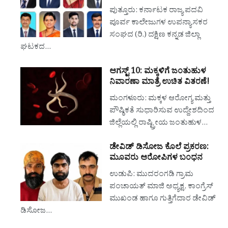
ಪುತ್ತೂರು: ಕರ್ನಾಟಕ ರಾಜ್ಯ ಪದವಿ
ಪೂರ್ವ ಕಾಲೇಜುಗಳ ಉಪನ್ಯಾಸಕರ
ಸಂಘದ (ರಿ.) ದಕ್ಷಿಣ ಕನ್ನಡ ಜಿಲ್ಲಾ
ಘಟಕದ…
ಆಗಸ್ಟ್ 10: ಮಕ್ಕಳಿಗೆ ಜಂತುಹುಳ
ನಿವಾರಣಾ ಮಾತ್ರೆ ಉಚಿತ ವಿತರಣೆ!
ಮಂಗಳೂರು: ಮಕ್ಕಳ ಆರೋಗ್ಯ ಮತ್ತು
ಪೌಷ್ಠಿಕತೆ ಸುಧಾರಿಸುವ ಉದ್ದೇಶದಿಂದ
ಜಿಲ್ಲೆಯಲ್ಲಿ ರಾಷ್ಟ್ರೀಯ ಜಂತುಹುಳ…
ಡೇವಿಡ್ ಡಿಸೋಜ ಕೊಲೆ ಪ್ರಕರಣ:
ಮೂವರು ಆರೋಪಿಗಳ ಬಂಧನ
ಉಡುಪಿ: ಮುದರಂಗಡಿ ಗ್ರಾಮ
ಪಂಚಾಯತ್ ಮಾಜಿ ಅಧ್ಯಕ್ಷ, ಕಾಂಗ್ರೆಸ್
ಮುಖಂಡ ಹಾಗೂ ಗುತ್ತಿಗೆದಾರ ಡೇವಿಡ್
ಡಿಸೋಜ…