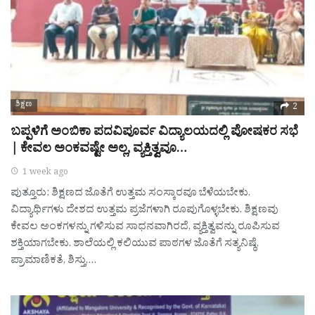
ಶಿಕ್ಷಣ
2
ಬಪ್ಪಳಿಗೆ ಅಂಬಿಕಾ ಪದವಿಪೂರ್ವ ವಿದ್ಯಾಲಯದಲ್ಲಿ ಪೋಷಕರ ಸಭೆ
| ಕೇವಲ ಅಂಕವಷ್ಟೇ ಅಲ್ಲ, ವ್ಯಕ್ತಿತ್ವವೂ…
1 week ago
ಪುತ್ತೂರು: ಶಿಕ್ಷಣದ ಜೊತೆಗೆ ಉತ್ತಮ ಸಂಸ್ಕಾರವೂ ಬೆಳೆಯಬೇಕು.
ವಿದ್ಯಾರ್ಥಿಗಳು ದೇಶದ ಉತ್ತಮ ಪ್ರಜೆಗಳಾಗಿ ರೂಪುಗೊಳ್ಳಬೇಕು. ಶಿಕ್ಷಣವು
ಕೇವಲ ಅಂಕಗಳನ್ನು ಗಳಿಸುವ ಸಾಧನವಾಗಿರದೆ, ವ್ಯಕ್ತಿತ್ವವನ್ನು ರೂಪಿಸುವ
ಶಕ್ತಿಯಾಗಬೇಕು. ಶಾಲೆಯಲ್ಲಿ ಕಲಿಯುವ ಪಾಠಗಳ ಜೊತೆಗೆ ಸತ್ಯನಿಷ್ಠೆ,
ಪ್ರಾಮಾಣಿಕತೆ, ಶಿಸ್ತು,…