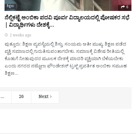
ಶಿಕ್ಷಣ
6
ನೆಲ್ಲಿಕಟ್ಟೆ ಅಂಬಿಕಾ ಪದವಿ ಪೂರ್ವ ವಿದ್ಯಾಲಯದಲ್ಲಿ ಪೋಷಕರ ಸಭೆ
| ವಿದ್ಯಾರ್ಥಿಗಳು ದೇಶಕ್ಕೆ…
2 weeks ago
ಪುತ್ತೂರು: ಶಿಕ್ಷಣ ವ್ಯವಸ್ಥೆಯಲ್ಲಿ ಶಿಸ್ತು, ಸಂಯಮ ಅತೀ ಮುಖ್ಯ. ಶಿಕ್ಷಣ ಪಡೆದ
ವ್ಯಕ್ತಿ ಸಮಾಜದಲ್ಲಿ ಗುರುತಿಸುವಂತಾಗಬೇಕು. ಸಮಾಜಕ್ಕೆ ವಿಶೇಷ ರೀತಿಯಲ್ಲಿ
ಕೊಡುಗೆ ನೀಡುವುದರ ಮೂಲಕ ದೇಶಕ್ಕೆ ಮಾದರಿ ವ್ಯಕ್ತಿಯಾಗಿ ಬೆಳೆಯಬೇಕು
ಎಂದು ನಗರದ ನಟ್ಟೋಜ ಫೌಂಡೇಶನ್ ಟ್ರಸ್ಟ್ ಪ್ರವರ್ತಿತ ಅಂಬಿಕಾ ಸಮೂಹ
ಶಿಕ್ಷಣ…
…
26
Next