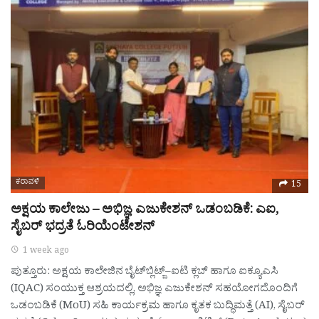
ಕರಾವಳಿ
15
ಅಕ್ಷಯ ಕಾಲೇಜು – ಅಭಿಜ್ಞ ಎಜುಕೇಶನ್ ಒಡಂಬಡಿಕೆ: ಎಐ,
ಸೈಬರ್ ಭದ್ರತೆ ಓರಿಯೆಂಟೇಶನ್
1 week ago
ಪುತ್ತೂರು: ಅಕ್ಷಯ ಕಾಲೇಜಿನ ಬೈಟ್‌ಬ್ಲಿಟ್ಜ್–ಐಟಿ ಕ್ಲಬ್ ಹಾಗೂ ಐಕ್ಯೂಎಸಿ
(IQAC) ಸಂಯುಕ್ತ ಆಶ್ರಯದಲ್ಲಿ, ಅಭಿಜ್ಞ ಎಜುಕೇಶನ್ ಸಹಯೋಗದೊಂದಿಗೆ
ಒಡಂಬಡಿಕೆ (MoU) ಸಹಿ ಕಾರ್ಯಕ್ರಮ ಹಾಗೂ ಕೃತಕ ಬುದ್ಧಿಮತ್ತೆ (AI), ಸೈಬರ್