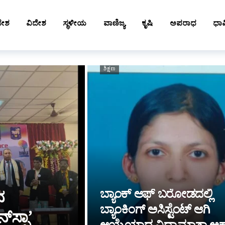
ದೇಶ
ವಿದೇಶ
ಸ್ಥಳೀಯ
ವಾಣಿಜ್ಯ
ಕೃಷಿ
ಅಪರಾಧ
ಧಾರ
ಶಿಕ್ಷಣ
ಬ್ಯಾಂಕ್ ಆಫ್ ಬರೋಡದಲ್ಲಿ
ನ
ಬ್ಯಾಂಕಿಂಗ್ ಅಸಿಸ್ಟೆಂಟ್ ಆಗಿ
‌ಸ್ಪಾ’