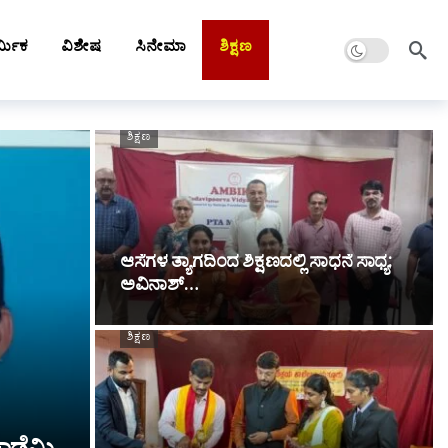
Dark mode
್ಮಿಕ
ವಿಶೇಷ
ಸಿನೇಮಾ
ಶಿಕ್ಷಣ
ಶಿಕ್ಷಣ
ಆಸೆಗಳ ತ್ಯಾಗದಿಂದ ಶಿಕ್ಷಣದಲ್ಲಿ ಸಾಧನೆ ಸಾಧ್ಯ:
ಅವಿನಾಶ್…
ಶಿಕ್ಷಣ