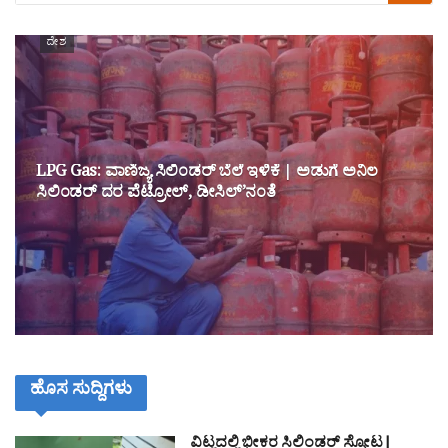
ದೇಶ
LPG Gas: ವಾಣಿಜ್ಯ ಸಿಲಿಂಡರ್ ಬೆಲೆ ಇಳಿಕೆ | ಅಡುಗೆ ಅನಿಲ
ಸಿಲಿಂಡರ್ ದರ ಪೆಟ್ರೋಲ್, ಡೀಸಿಲ್’ನಂತೆ
ಹೊಸ ಸುದ್ದಿಗಳು
ವಿಟ್ಲದಲ್ಲಿ ಭೀಕರ ಸಿಲಿಂಡರ್ ಸ್ಫೋಟ|