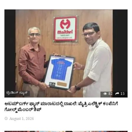
ಟ್ರೆಂಡಿಂಗ್ ನ್ಯೂಸ್
82
15
ಆಟಮ್’ಬರ್ಗ್ ಫ್ಯಾನ್ ಮಾರಾಟದಲ್ಲಿ ದಾಖಲೆ: ಮೈತ್ರಿ ಎಲೆಕ್ಟ್ರಿಕ್ ಕಂಪೆನಿಗೆ
ಗೋಲ್ಡ್ ಮೆಂಬರ್’ಶಿಪ್
August 1, 2026