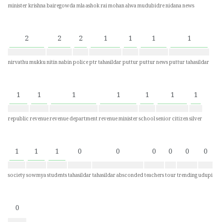
minister krishna bairegowda
mla ashok rai
mohan alwa
mudubidre
nidana news
2
2
2
1
1
1
1
nirvathu mukku
nitin nabin
police
ptr tahasildar
puttur
puttur news
puttur tahasildar
1
1
1
1
1
1
1
republic
revenue
revenue department
revenue minister
school
senior citizen
silver
1
1
1
0
0
0
0
0
0
society
sowmya
students
tahasildar
tahasildar absconded
teachers
tour
trending
udupi
0