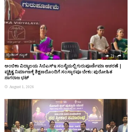
ಟ್ರೆಂಡಿಂಗ್ ನ್ಯೂಸ್
21
3
ಅಂಬಿಕಾ ವಿದ್ಯಾಲಯ ಸಿಬಿಎಸ್‌ಇ ಸಂಸ್ಥೆಯಲ್ಲಿ ಗುರುಪೂರ್ಣಿಮಾ ಆಚರಣೆ |
ವ್ಯಕ್ತಿತ್ವ ನಿರ್ಮಾಣಕ್ಕೆ ಶಿಕ್ಷಣದೊಂದಿಗೆ ಸಂಸ್ಕಾರವೂ ಬೇಕು: ಪುರೋಹಿತ
ನಾಗರಾಜ ಭಟ್
August 1, 2026