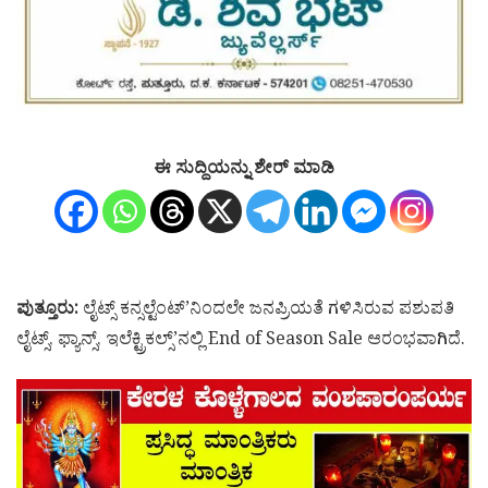
ಈ ಸುದ್ದಿಯನ್ನು ಶೇರ್ ಮಾಡಿ
ಪುತ್ತೂರು:
ಲೈಟ್ಸ್ ಕನ್ಸಲ್ಟೆಂಟ್’ನಿಂದಲೇ ಜನಪ್ರಿಯತೆ ಗಳಿಸಿರುವ ಪಶುಪತಿ
ಲೈಟ್ಸ್, ಫ್ಯಾನ್ಸ್, ಇಲೆಕ್ಟ್ರಿಕಲ್ಸ್’ನಲ್ಲಿ End of Season Sale ಆರಂಭವಾಗಿದೆ.