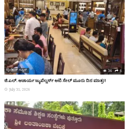
ಟ್ರೆಂಡಿಂಗ್ ನ್ಯೂಸ್
36
6
ಜಿ.ಎಲ್. ಆಚಾರ್ಯ ಜ್ಯುವೆಲ್ಲರ್ಸ್ ಆಟಿ ಸೇಲ್ ಮೂರು ದಿನ ಮಾತ್ರ!!
July 31, 2026