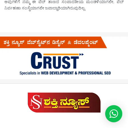
ಅವುಗಳಿಗೆ ನಮ್ಮ ಈ ವೆಬ್ ತಾಣದ ಸಂಪಾದಕೀಯ ಮಂಡಳಿಯಾಗಲೀ, ವೆಬ್
ನಿರ್ವಹಣಾ ಸಂಸ್ಥೆಯಾಗಲೀ ಜವಾಬ್ದಾರಿಯಾಗಿರುವುದಿಲ್ಲ.