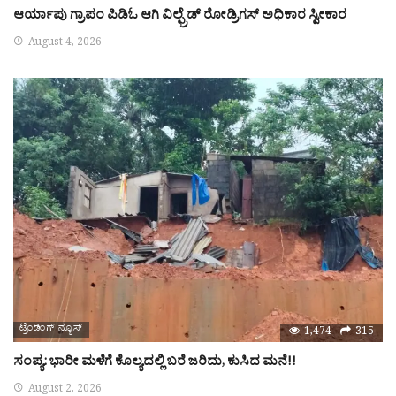
ಆರ್ಯಾಪು ಗ್ರಾಪಂ ಪಿಡಿಓ ಆಗಿ ವಿಲ್ಫ್ರೆಡ್ ರೋಡ್ರಿಗಸ್ ಅಧಿಕಾರ ಸ್ವೀಕಾರ
August 4, 2026
ಟ್ರೆಂಡಿಂಗ್ ನ್ಯೂಸ್
1,474
315
ಸಂಪ್ಯ: ಭಾರೀ ಮಳೆಗೆ ಕೊಲ್ಯದಲ್ಲಿ ಬರೆ ಜರಿದು, ಕುಸಿದ ಮನೆ!!
August 2, 2026