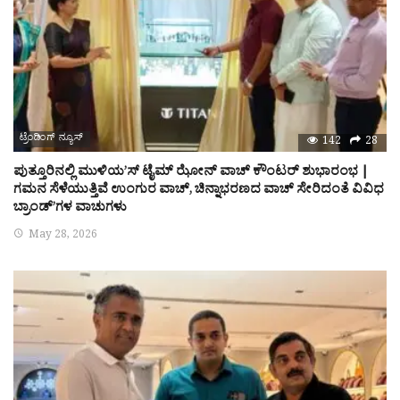
ಟ್ರೆಂಡಿಂಗ್ ನ್ಯೂಸ್
142
28
ಪುತ್ತೂರಿನಲ್ಲಿ ಮುಳಿಯ’ಸ್ ಟೈಮ್ ಝೋನ್ ವಾಚ್ ಕೌಂಟರ್ ಶುಭಾರಂಭ |
ಗಮನ ಸೆಳೆಯುತ್ತಿವೆ ಉಂಗುರ ವಾಚ್, ಚಿನ್ನಾಭರಣದ ವಾಚ್ ಸೇರಿದಂತೆ ವಿವಿಧ
ಬ್ರಾಂಡ್’ಗಳ ವಾಚುಗಳು
May 28, 2026