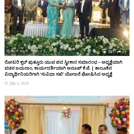
ಟ್ರೆಂಡಿಂಗ್ ನ್ಯೂಸ್
337
72
ರೋಟರಿ ಕ್ಲಬ್ ಪುತ್ತೂರು ಯುವ ಪದ ಸ್ವೀಕಾರ ಸಮಾರಂಭ – ಅಧ್ಯಕ್ಷೆಯಾಗಿ
ವಚನ ಜಯರಾಂ, ಕಾರ್ಯದರ್ಶಿಯಾಗಿ ಅನೂಪ್ ಕೆ.ಜೆ. | ತಾಲೂಕಿನ
ವಿದ್ಯಾರ್ಥಿನಿಯರಿಗಾಗಿ ‘ಸುವಿಧಾ ಸಖಿ’ ಯೋಜನೆ ಘೋಷಿಸಿದ ಅಧ್ಯಕ್ಷೆ
July 5, 2026