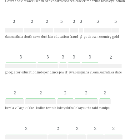
Court convicts accused in provocative speech case
crime
crime news
cyclothon
3
3
3
3
3
3
3
3
darmasthala
death news
dust bin
education
fraud
gl
gods own country
gold
3
3
3
3
3
2
google for education
independence
jewel
jewellers
jnana vikasa
karnataka state
2
2
2
2
2
kerala village
kukke - kollur temple
lokayuktha
lokayuktha raid
manipal
2
2
2
2
2