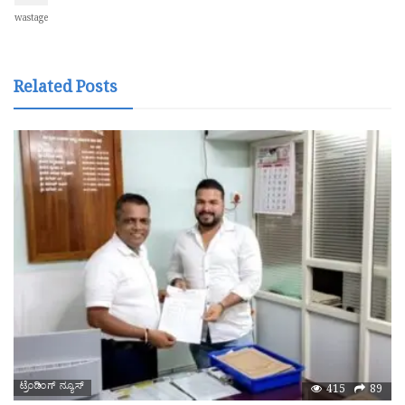
wastage
Related Posts
ಟ್ರೆಂಡಿಂಗ್ ನ್ಯೂಸ್
415
89