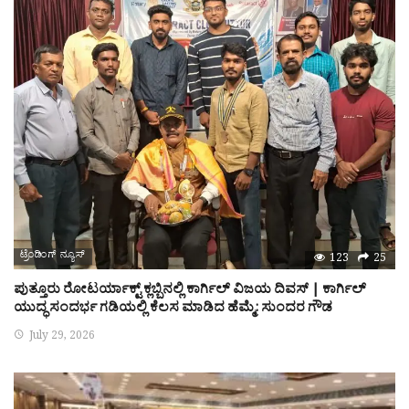
ಟ್ರೆಂಡಿಂಗ್ ನ್ಯೂಸ್
123
25
ಪುತ್ತೂರು ರೋಟರ್ಯಾಕ್ಟ್ ಕ್ಲಬ್ಬಿನಲ್ಲಿ ಕಾರ್ಗಿಲ್ ವಿಜಯ ದಿವಸ್ | ಕಾರ್ಗಿಲ್
ಯುದ್ಧ ಸಂದರ್ಭ ಗಡಿಯಲ್ಲಿ ಕೆಲಸ ಮಾಡಿದ ಹೆಮ್ಮೆ: ಸುಂದರ ಗೌಡ
July 29, 2026