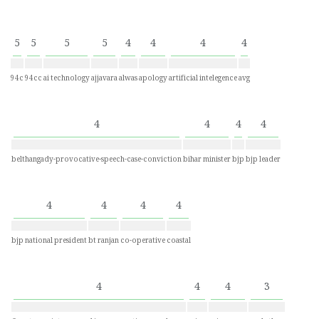
5
5
5
5
4
4
4
4
94c
94cc
ai technology
ajjavara
alwas
apology
artificial intelegence
avg
4
4
4
4
belthangady-provocative-speech-case-conviction
bihar minister
bjp
bjp leader
4
4
4
4
bjp national president
bt ranjan
co-operative
coastal
4
4
4
3