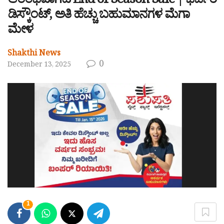
ಆರಂಭವಾಗಿದೆ End of Season Sale | ಭರ್ಜರಿ
ಡಿಸ್ಕೌಂಟ್, ಅತಿ ಹೆಚ್ಚು ಬಹುಮಾನಗಳ ಮೆಗಾ
ಮೇಳ
Shakthi News
0
December 13, 2025
1