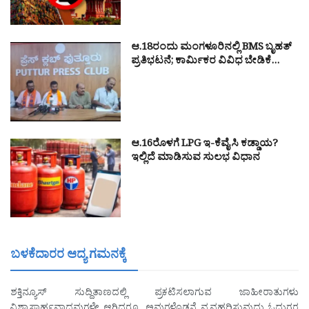
ಆ.18ರಂದು ಮಂಗಳೂರಿನಲ್ಲಿ BMS ಬೃಹತ್
ಪ್ರತಿಭಟನೆ; ಕಾರ್ಮಿಕರ ವಿವಿಧ ಬೇಡಿಕೆ…
ಆ.16ರೊಳಗೆ LPG ಇ-ಕೆವೈಸಿ ಕಡ್ಡಾಯ?
ಇಲ್ಲಿದೆ ಮಾಡಿಸುವ ಸುಲಭ ವಿಧಾನ
ಬಳಕೆದಾರರ ಆದ್ಯ ಗಮನಕ್ಕೆ
ಶಕ್ತಿನ್ಯೂಸ್ ಸುದ್ದಿತಾಣದಲ್ಲಿ ಪ್ರಕಟಿಸಲಾಗುವ ಜಾಹೀರಾತುಗಳು