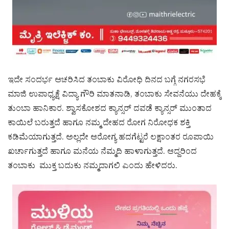
ಇದೇ ಸಂದರ್ಭ ಆಚರಿಸಿದ ತಂಬಾಕು ವಿರೋಧಿ ದಿನದ ಬಗ್ಗೆ ನಗರಸಭೆ
ಮಾಜಿ ಉಪಾಧ್ಯಕ್ಷೆ ವಿದ್ಯಾ ಗೌರಿ ಮಾತನಾಡಿ, ತಂಬಾಕು ಸೇವನೆಯು ದೇಹಕ್ಕೆ
ತುಂಬಾ ಹಾನಿಕಾರ. ಶ್ವಾಸಕೋಶದ ಕ್ಯಾನ್ಸರ್ ದವಡೆ ಕ್ಯಾನ್ಸರ್ ಮುಂತಾದ
ಕಾಯಿಲೆ ಬರುತ್ತದೆ ಹಾಗೂ ನಮ್ಮ ದೇಹದ ರೋಗ ನಿರೋಧಕ ಶಕ್ತಿ
ಕಡಿಮೆಯಾಗುತ್ತದೆ. ಅಲ್ಲದೇ ಆರೋಗ್ಯ ಹದಗೆಟ್ಟರೆ ಲಕ್ಷಾಂತರ ರೂಪಾಯಿ
ಖರ್ಚಾಗುತ್ತದೆ ಹಾಗೂ ಮನೆಯ ನೆಮ್ಮದಿ ಹಾಳಾಗುತ್ತದೆ. ಆದ್ದರಿಂದ
ತಂಬಾಕು ಮುಕ್ತ ಬದುಕು ನಮ್ಮದಾಗಲಿ ಎಂದು ಹೇಳಿದರು.