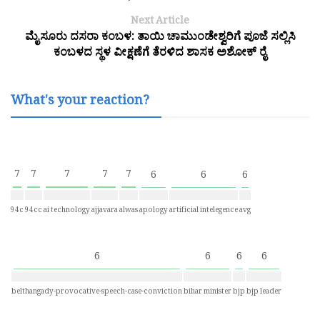
Next Article
ಮೈಸೂರು ದಸರಾ ಕಂಬಳ: ತಾಯಿ ಚಾಮುಂಡೇಶ್ವರಿಗೆ ಪೂಜೆ ಸಲ್ಲಿಸಿ
ಕಂಬಳದ ಸ್ಥಳ ವೀಕ್ಷಣೆಗೆ ತೆರಳಿದ ಶಾಸಕ ಅಶೋಕ್ ರೈ
What's your reaction?
7
7
7
7
7
6
6
6
94c
94cc
ai technology
ajjavara
alwas
apology
artificial intelegence
avg
6
6
6
6
belthangady-provocative-speech-case-conviction
bihar minister
bjp
bjp leader