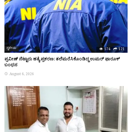
ಸ್ಥಳೀಯ
574
121
ಪ್ರವೀಣ್‌ ನೆಟ್ಟಾರು ಹತ್ಯೆ ಪ್ರಕರಣ: ತಲೆಮರೆಸಿಕೊಂಡಿದ್ದ ಉಮರ್‌ ಫಾರೂಕ್‌
ಬಂಧನ
August 6, 2026