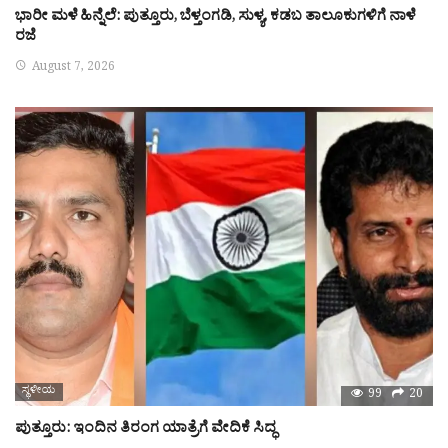
ಭಾರೀ ಮಳೆ ಹಿನ್ನೆಲೆ: ಪುತ್ತೂರು, ಬೆಳ್ತಂಗಡಿ, ಸುಳ್ಯ, ಕಡಬ ತಾಲೂಕುಗಳಿಗೆ ನಾಳೆ
ರಜೆ
August 7, 2026
ಸ್ಥಳೀಯ
99
20
ಪುತ್ತೂರು: ಇಂದಿನ ತಿರಂಗ ಯಾತ್ರೆಗೆ ವೇದಿಕೆ ಸಿದ್ಧ