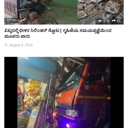
ಸ್ಥಳೀಯ
370
81
ವಿಟ್ಲದಲ್ಲಿ ಭೀಕರ ಸಿಲಿಂಡರ್ ಸ್ಫೋಟ| ಗೃಹಿಣಿಯ ಸಮಯಪ್ರಜ್ಞೆಯಿಂದ
ಮೂವರು ಪಾರು
August 9, 2026