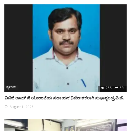
ಸ್ಥಳೀಯ
255
59
ವಿಬಿಜಿ ರಾಮ್ ಜಿ ಯೋಜನೆಯ ಸಹಾಯಕ ನಿರ್ದೇಶಕರಾಗಿ ಸುಭಾಶ್ಚಂದ್ರ ಪಿ.ಜೆ.
August 1, 2026