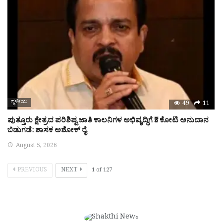
ಸ್ಥಳೀಯ
49
11
ಪುತ್ತೂರು ಕ್ಷೇತ್ರದ ಪರಿಶಿಷ್ಟ ಜಾತಿ ಕಾಲನಿಗಳ ಅಭಿವೃದ್ಧಿಗೆ ₹3 ಕೋಟಿ ಅನುದಾನ
ಬಿಡುಗಡೆ: ಶಾಸಕ ಅಶೋಕ್ ರೈ
August 5, 2026
PREVIOUS
NEXT
1
of
127