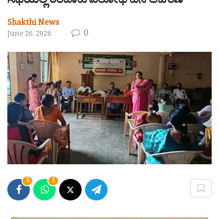
ಸಭೆಯಲ್ಲಿ ತಂಬಾಕು ವಿರೋಧಿ ದಿನ ಆಚರಣೆ
Shakthi News
0
June 26, 2026
2
1