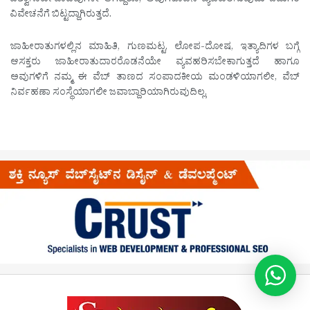
ವಿಶ್ವಾಸಾರ್ಹವಾದವುಗಳೇ ಆಗಿದ್ದರೂ, ಅವುಗಳೊಡನೆ ವ್ಯವಹರಿಸುವುದು ಓದುಗರ
ವಿವೇಚನೆಗೆ ಬಿಟ್ಟದ್ದಾಗಿರುತ್ತದೆ.
ಜಾಹೀರಾತುಗಳಲ್ಲಿನ ಮಾಹಿತಿ, ಗುಣಮಟ್ಟ, ಲೋಪ-ದೋಷ, ಇತ್ಯಾದಿಗಳ ಬಗ್ಗೆ
ಆಸಕ್ತರು ಜಾಹೀರಾತುದಾರರೊಡನೆಯೇ ವ್ಯವಹರಿಸಬೇಕಾಗುತ್ತದೆ ಹಾಗೂ
ಅವುಗಳಿಗೆ ನಮ್ಮ ಈ ವೆಬ್ ತಾಣದ ಸಂಪಾದಕೀಯ ಮಂಡಳಿಯಾಗಲೀ, ವೆಬ್
ನಿರ್ವಹಣಾ ಸಂಸ್ಥೆಯಾಗಲೀ ಜವಾಬ್ದಾರಿಯಾಗಿರುವುದಿಲ್ಲ.