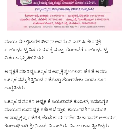
ವಲಯ ಮೇಲ್ವಿಚಾರಕ ಜೀವನ್ ಅವರು ಸಿ.ಎಸ್.ಸಿ. ಕೇಂದ್ರಕ್ಕೆ
ಸಂಬಂಧಪಟ್ಟ ವಿಷಯದ ಬಗ್ಗೆ ಮತ್ತು ಯೋಜನೆಗೆ ಸಂಬಂಧಪಟ್ಟ
ವಿಷಯವನ್ನು ತಿಳಿಸಿದರು.
ಅಧ್ಯಕ್ಷತೆ ವಹಿಸಿದ್ದ ಒಕ್ಕೂಟದ ಅಧ್ಯಕ್ಷೆ ಸ್ವರ್ಣಲತಾ ಹೆಗಡೆ ಅವರು,
ಒಕ್ಕೂಟವನ್ನು ಶಿಸ್ತಿನಿಂದ ನಡೆಸುತ್ತಾ ಹೋಗಬೇಕು ಎಂದು ಶುಭ
ಹಾರೈಸಿದರು.
ಒಕ್ಕೂಟದ ನೂತನ ಅಧ್ಯಕ್ಷ ಕೆ ಜಯರಾಮ್ ಕುಲಾಲ್, ಜನಜಾಗೃತಿ
ವಲಯದ ಉಪಾಧ್ಯಕ್ಷ ಗಣೇಶ ಬೆದ್ರಾಳ, ಕಾರ್ಯದರ್ಶಿ ಜಯಂತಿ,
ಉಪಾಧ್ಯಕ್ಷ ಪುಂಡರಿಕ, ಜೊತೆ ಕಾರ್ಯದರ್ಶಿ ಸೀತಾರಾಮ್ ಆಚಾರ್ಯ,
ಕೋಶಾಧಿಕಾರಿ ಶ್ರೀನಿವಾಸ, ವಿ.ಎಲ್.ಈ. ವಿಮಲ ಉಪಸ್ಥಿತರಿದ್ದರು.