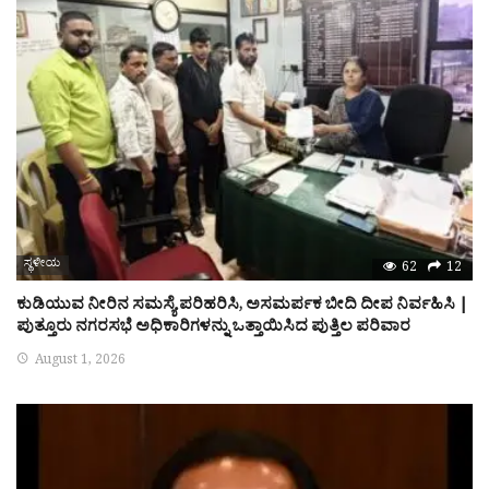
ಸ್ಥಳೀಯ
62
12
ಕುಡಿಯುವ ನೀರಿನ ಸಮಸ್ಯೆ ಪರಿಹರಿಸಿ, ಅಸಮರ್ಪಕ ಬೀದಿ ದೀಪ ನಿರ್ವಹಿಸಿ |
ಪುತ್ತೂರು ನಗರಸಭೆ ಅಧಿಕಾರಿಗಳನ್ನು ಒತ್ತಾಯಿಸಿದ ಪುತ್ತಿಲ ಪರಿವಾರ
August 1, 2026