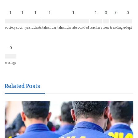
1
1
1
1
1
1
0
0
0
society
sowmya
students
tahasildar
tahasildar absconded
teachers
tour
trending
udupi
0
wastage
Related Posts