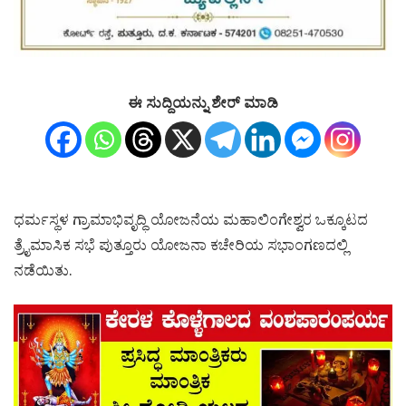
ಈ ಸುದ್ದಿಯನ್ನು ಶೇರ್ ಮಾಡಿ
ಧರ್ಮಸ್ಥಳ ಗ್ರಾಮಾಭಿವೃದ್ಧಿ ಯೋಜನೆಯ ಮಹಾಲಿಂಗೇಶ್ವರ ಒಕ್ಕೂಟದ
ತ್ರೈಮಾಸಿಕ ಸಭೆ ಪುತ್ತೂರು ಯೋಜನಾ ಕಚೇರಿಯ ಸಭಾಂಗಣದಲ್ಲಿ
ನಡೆಯಿತು.