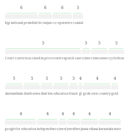
6
6
6
5
bjp national president
bt ranjan
co-operative
coastal
5
5
5
5
Court convicts accused in provocative speech case
crime
crime news
cyclothon
5
5
5
5
5
4
4
4
darmasthala
death news
dust bin
education
fraud
gl
gods own country
gold
4
4
4
4
4
4
google for education
independence
jewel
jewellers
jnana vikasa
karnataka state