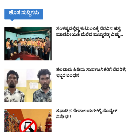
ಹೊಸ ಸುದ್ದಿಗಳು
ಸಂಕಷ್ಟದಲ್ಲಿದ್ದ ಕುಟುಂಬಕ್ಕೆ ನೆರವಿನ ಹಸ್ತ;
ಮಾನವೀಯತೆ ಮೆರೆದ ಮಜ್ಜಾರಡ್ಕ ವಿಷ್ಣು…
ತಲವಾರು ಹಿಡಿದು ಸಾರ್ವಜನಿಕರಿಗೆ ಬೆದರಿಕೆ;
ಇಬ್ಬರ ಬಂಧನ
ತ.ನಾಡಿನ ದೇವಾಲಯಗಳಲ್ಲಿ ಮೊಬೈಲ್
ನಿಷೇಧ!!