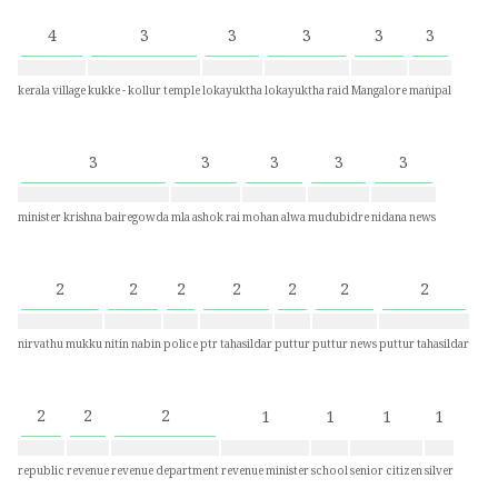
4
3
3
3
3
3
kerala village
kukke - kollur temple
lokayuktha
lokayuktha raid
Mangalore
manipal
3
3
3
3
3
minister krishna bairegowda
mla ashok rai
mohan alwa
mudubidre
nidana news
2
2
2
2
2
2
2
nirvathu mukku
nitin nabin
police
ptr tahasildar
puttur
puttur news
puttur tahasildar
2
2
2
1
1
1
1
republic
revenue
revenue department
revenue minister
school
senior citizen
silver