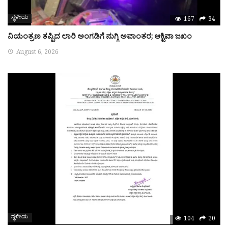
ಸ್ಥಳೀಯ
167
34
ನಿಯಂತ್ರಣ ತಪ್ಪಿದ ಲಾರಿ ಅಂಗಡಿಗೆ ನುಗ್ಗಿ ಅವಾಂತರ; ಆಕ್ಟಿವಾ ಜಖಂ
August 6, 2026
ಸ್ಥಳೀಯ
104
20