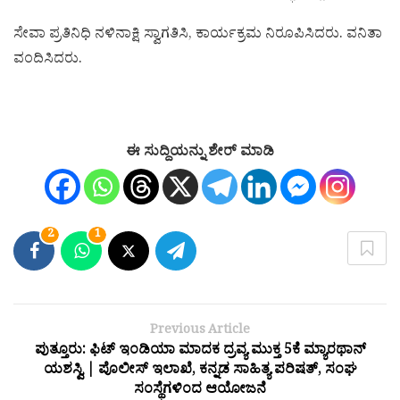
ಸೇವಾ ಪ್ರತಿನಿಧಿ ನಳಿನಾಕ್ಷಿ ಸ್ವಾಗತಿಸಿ, ಕಾರ್ಯಕ್ರಮ ನಿರೂಪಿಸಿದರು. ವನಿತಾ
ವಂದಿಸಿದರು.
ಈ ಸುದ್ದಿಯನ್ನು ಶೇರ್ ಮಾಡಿ
2
1
Previous Article
ಪುತ್ತೂರು: ಫಿಟ್ ಇಂಡಿಯಾ ಮಾದಕ ದ್ರವ್ಯ ಮುಕ್ತ 5ಕೆ ಮ್ಯಾರಥಾನ್
ಯಶಸ್ವಿ | ಪೊಲೀಸ್ ಇಲಾಖೆ, ಕನ್ನಡ ಸಾಹಿತ್ಯ ಪರಿಷತ್, ಸಂಘ
ಸಂಸ್ಥೆಗಳಿಂದ ಆಯೋಜನೆ