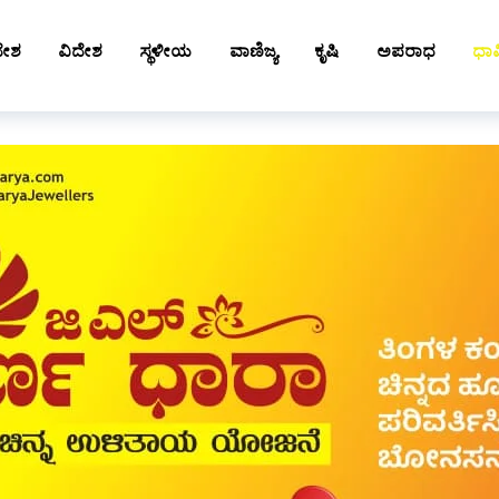
ದೇಶ
ವಿದೇಶ
ಸ್ಥಳೀಯ
ವಾಣಿಜ್ಯ
ಕೃಷಿ
ಅಪರಾಧ
ಧಾರ