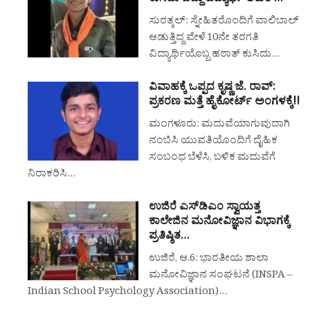
ಸುರತ್ಕಲ್: ಸ್ನೇಹಿತರೊಂದಿಗೆ ವಾಲಿಬಾಲ್
ಆಡುತ್ತಿದ್ದ ವೇಳೆ 10ನೇ ತರಗತಿ
ವಿದ್ಯಾರ್ಥಿಯೊಬ್ಬ ಹಠಾತ್ ಕುಸಿದು…
ವಿವಾಹಕ್ಕೆ ಒಪ್ಪದ ಕೃಷ್ಣ ಜೆ. ರಾವ್:
ಪ್ರಕರಣ ಮತ್ತೆ ಹೈಕೋರ್ಟ್ ಅಂಗಳಕ್ಕೆ!!
ಮಂಗಳೂರು: ಮದುವೆಯಾಗುವುದಾಗಿ
ನಂಬಿಸಿ ಯುವತಿಯೊಂದಿಗೆ ದೈಹಿಕ
ಸಂಬಂಧ ಬೆಳೆಸಿ, ಬಳಿಕ ಮದುವೆಗೆ
ನಿರಾಕರಿಸಿ…
ಉಜಿರೆ ಎಸ್‌ಡಿಎಂ ಸ್ವಾಯತ್ತ
ಕಾಲೇಜಿನ ಮನೋವಿಜ್ಞಾನ ವಿಭಾಗಕ್ಕೆ
ಪ್ರತಿಷ್ಠಿತ…
ಉಜಿರೆ, ಆ.6: ಭಾರತೀಯ ಶಾಲಾ
ಮನೋವಿಜ್ಞಾನ ಸಂಘಟನೆ (INSPA –
Indian School Psychology Association)…