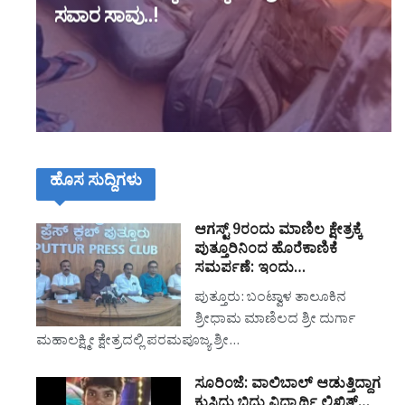
ಸವಾರ ಸಾವು..!
ಹೊಸ ಸುದ್ದಿಗಳು
ಆಗಸ್ಟ್ 9ರಂದು ಮಾಣಿಲ ಕ್ಷೇತ್ರಕ್ಕೆ
ಪುತ್ತೂರಿನಿಂದ ಹೊರೆಕಾಣಿಕೆ
ಸಮರ್ಪಣೆ: ಇಂದು…
ಪುತ್ತೂರು: ಬಂಟ್ವಾಳ ತಾಲೂಕಿನ
ಶ್ರೀಧಾಮ ಮಾಣಿಲದ ಶ್ರೀ ದುರ್ಗಾ
ಮಹಾಲಕ್ಷ್ಮೀ ಕ್ಷೇತ್ರದಲ್ಲಿ ಪರಮಪೂಜ್ಯ ಶ್ರೀ…
ಸೂರಿಂಜೆ: ವಾಲಿಬಾಲ್ ಆಡುತ್ತಿದ್ದಾಗ
ಕುಸಿದು ಬಿದ್ದು ವಿದ್ಯಾರ್ಥಿ ಲಿಖಿತ್…