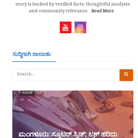
story is backed by verified facts, thoughtful analysis,
and community relevance.
Read More
ಸುದ್ದಿಗಾಗಿ ಜಾಲಾಡು
ಕರಾವಳಿ
ಮಂಗಳೂರು: ಸ್ಕೂಟರ್ ಸ್ಕಿಡ್; ಟ್ರಕ್ ಹರಿದು