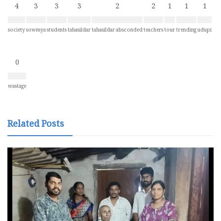
4
3
3
3
2
2
1
1
1
society
sowmya
students
tahasildar
tahasildar absconded
teachers
tour
trending
udupi
0
wastage
Related Posts