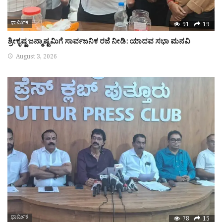
ಧಾರ್ಮಿಕ
91
19
ಶ್ರೀಕೃಷ್ಣ ಜನ್ಮಾಷ್ಟಮಿಗೆ ಸಾರ್ವಜನಿಕ ರಜೆ ನೀಡಿ: ಯಾದವ ಸಭಾ ಮನವಿ
August 3, 2026
ಧಾರ್ಮಿಕ
78
15