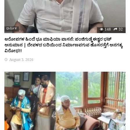
ಧಾರ್ಮಿಕ
148
32
ಆರೋಪಗಳ ಹಿಂದೆ ಭೂ ಮಾಫಿಯಾ ವಾಸನೆ: ಪಂಜಿಗುಡ್ಡೆ ಈಶ್ವರ ಭಟ್
ಅನುಮಾನ | ದೇವಳದ ಬದಿಯಿಂದ ನಿರ್ಮಾಣವಗುವ ಹೊಸರಸ್ತೆಗೆ ಅನಗತ್ಯ
ವಿರೋಧ!!
August 3, 2026