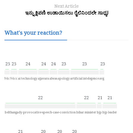
Next Article
ಇನ್ನು ಕ್ಷಿಪಣಿ ಉಡಾಯಿಸಲು ರೈಲಿನಿಂದಲೇ ಸಾಧ್ಯ!
What's your reaction?
25
25
24
24
24
23
23
23
94c
94cc
ai technology
ajjavara
alwas
apology
artificial intelegence
avg
22
22
21
21
belthangady-provocative-speech-case-conviction
bihar minister
bjp
bjp leader
21
20
20
20