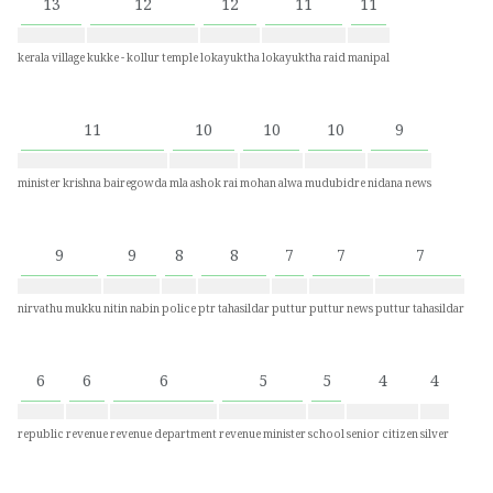
13
12
12
11
11
kerala village
kukke - kollur temple
lokayuktha
lokayuktha raid
manipal
11
10
10
10
9
minister krishna bairegowda
mla ashok rai
mohan alwa
mudubidre
nidana news
9
9
8
8
7
7
7
nirvathu mukku
nitin nabin
police
ptr tahasildar
puttur
puttur news
puttur tahasildar
6
6
6
5
5
4
4
republic
revenue
revenue department
revenue minister
school
senior citizen
silver