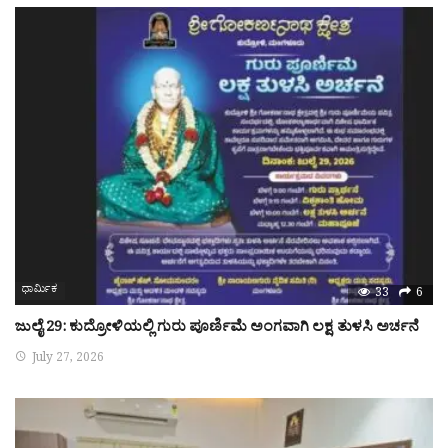
ಧಾರ್ಮಿಕ
33
6
ಜುಲೈ 29: ಕುದ್ರೋಳಿಯಲ್ಲಿ ಗುರು ಪೂರ್ಣಿಮೆ ಅಂಗವಾಗಿ ಲಕ್ಷ ತುಳಸಿ ಅರ್ಚನೆ
July 27, 2026