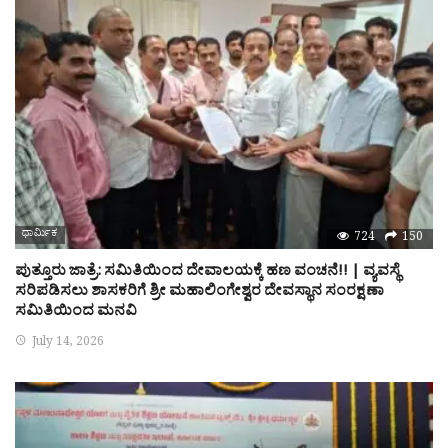
ಧಾರ್ಮಿಕ
724
150
ಪುತ್ತೂರು ಜಾತ್ರೆ: ಸಮಿತಿಯಿಂದ ದೇವಾಲಯಕ್ಕೆ ಹಣ ವಂಚನೆ!! | ವ್ಯವಸ್ಥೆ
ಸರಿಪಡಿಸಲು ಶಾಸಕರಿಗೆ ಶ್ರೀ ಮಹಾಲಿಂಗೇಶ್ವರ ದೇವಸ್ಥಾನ ಸಂರಕ್ಷಣಾ
ಸಮಿತಿಯಿಂದ ಮನವಿ
July 14, 2026