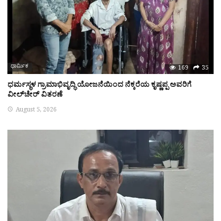
ಧಾರ್ಮಿಕ
169
35
ಧರ್ಮಸ್ಥಳ ಗ್ರಾಮಾಭಿವೃದ್ಧಿ ಯೋಜನೆಯಿಂದ ನೆಕ್ಕರೆಯ ಕೃಷ್ಣಪ್ಪ ಅವರಿಗೆ
ವೀಲ್‌ಚೇರ್ ವಿತರಣೆ
August 5, 2026