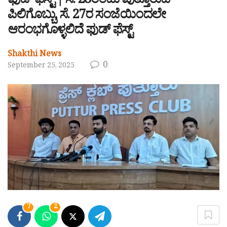
ಫುಡ್ ಫೆಸ್ಟ್ | ಸೆ. 28ರಂದು ಪುತ್ತೂರುದ
ಪಿಲಿಗೊಬ್ಬು, ಸೆ. 27ರ ಸಂಜೆಯಿಂದಲೇ
ಆರಂಭಗೊಳ್ಳಲಿದೆ ಫುಡ್ ಫೆಸ್ಟ್
Shakthi News
0
September 25, 2025
7
2