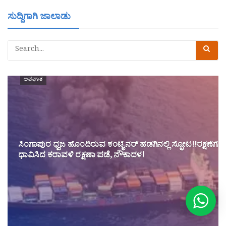
ಸುದ್ದಿಗಾಗಿ ಜಾಲಾಡು
ಅಪಘಾತ
ಸಿಂಗಾಪುರ ಧ್ವಜ‌ ಹೊಂದಿರುವ ಕಂಟೈನರ್ ಹಡಗಿನಲ್ಲಿ ಸ್ಫೋಟ!!ರಕ್ಷಣೆಗೆ
ಧಾವಿಸಿದ ಕರಾವಳಿ ರಕ್ಷಣಾ ಪಡೆ, ನೌಕಾದಳ!