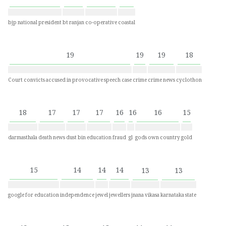
bjp national president
bt ranjan
co-operative
coastal
19
19
19
18
Court convicts accused in provocative speech case
crime
crime news
cyclothon
18
17
17
17
16
16
16
15
darmasthala
death news
dust bin
education
fraud
gl
gods own country
gold
15
14
14
14
13
13
google for education
independence
jewel
jewellers
jnana vikasa
karnataka state