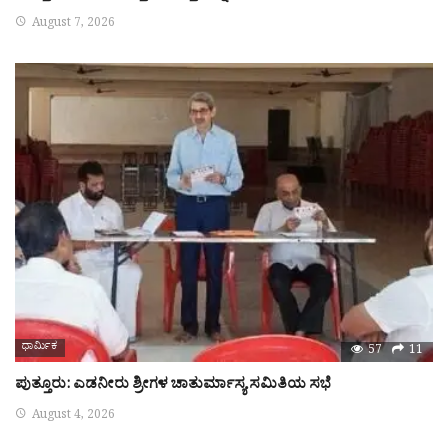
August 7, 2026
ಧಾರ್ಮಿಕ
57
11
ಪುತ್ತೂರು: ಎಡನೀರು ಶ್ರೀಗಳ ಚಾತುರ್ಮಾಸ್ಯ ಸಮಿತಿಯ ಸಭೆ
August 4, 2026