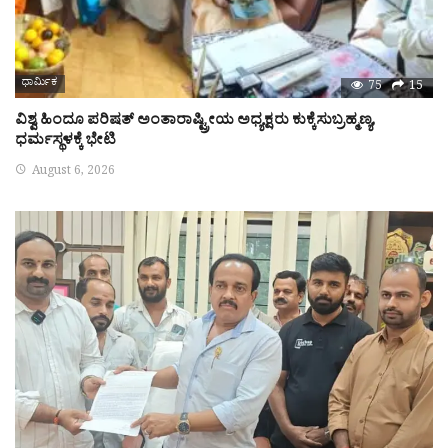
ಧಾರ್ಮಿಕ
75
15
ವಿಶ್ವ ಹಿಂದೂ ಪರಿಷತ್ ಅಂತಾರಾಷ್ಟ್ರೀಯ ಅಧ್ಯಕ್ಷರು ಕುಕ್ಕೆಸುಬ್ರಹ್ಮಣ್ಯ,
ಧರ್ಮಸ್ಥಳಕ್ಕೆ ಭೇಟಿ
August 6, 2026