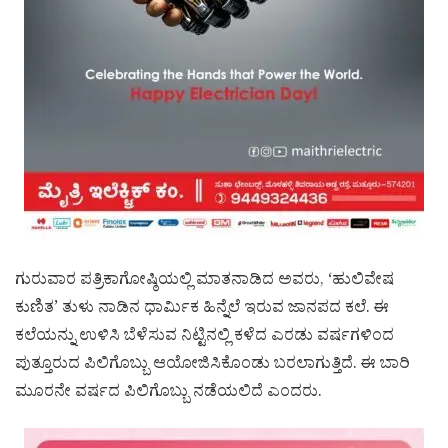
ಗುರುವಾರ ಪತ್ರಿಕಾಗೋಷ್ಠಿಯಲ್ಲಿ ಮಾತನಾಡಿದ ಅವರು, ‘ಹುಲಿವೇಷ
ಕುಣಿತ’ ತುಳು ನಾಡಿನ ಧಾರ್ಮಿಕ ಹಿನ್ನೆಲೆ ಇರುವ ಜಾನಪದ ಕಲೆ. ಈ
ಕಲೆಯನ್ನು ಉಳಿಸಿ ಬೆಳೆಸುವ ನಿಟ್ಟಿನಲ್ಲಿ ಕಳೆದ ಎರಡು ವರ್ಷಗಳಿಂದ
ಪುತ್ತೂರುದ ಪಿಲಿಗೊಬ್ಬು ಆಯೋಜಿಸಿಕೊಂಡು ಬರಲಾಗುತ್ತಿದೆ. ಈ ಬಾರಿ
ಮೂರನೇ ವರ್ಷದ ಪಿಲಿಗೊಬ್ಬು ನಡೆಯಲಿದೆ ಎಂದರು.