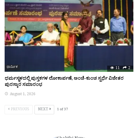
ಧಾರ್ಮಿಕ
11
2
ಧರ್ಮಸ್ಥಳದಲ್ಲಿ ಪುಸ್ತಕಗಳ ಲೋಕಾರ್ಪಣೆ, ಅಂಚೆ-ಕುಂಚ ಸ್ಪರ್ಧೆ ವಿಜೇತರ
ಪುರಸ್ಕಾರ ಸಮಾರಂಭ
August 1, 2026
PREVIOUS
NEXT
1
of
37