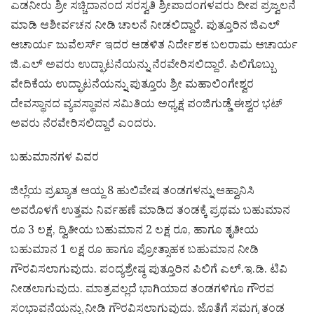
ಎಡನೀರು ಶ್ರೀ ಸಚ್ಚಿದಾನಂದ ಸರಸ್ವತಿ ಶ್ರೀಪಾದಂಗಳವರು ದೀಪ ಪ್ರಜ್ವಲನೆ
ಮಾಡಿ ಆಶೀರ್ವಚನ ನೀಡಿ ಚಾಲನೆ ನೀಡಲಿದ್ದಾರೆ. ಪುತ್ತೂರಿನ ಜಿಎಲ್
ಆಚಾರ್ಯ ಜುವೆಲರ್ಸ್ ಇದರ ಆಡಳಿತ ನಿರ್ದೇಶಕ ಬಲರಾಮ ಆಚಾರ್ಯ
ಜಿ.ಎಲ್ ಅವರು ಉದ್ಘಾಟನೆಯನ್ನು ನೆರವೇರಿಸಲಿದ್ದಾರೆ. ಪಿಲಿಗೊಬ್ಬು
ವೇದಿಕೆಯ ಉದ್ಘಾಟನೆಯನ್ನು ಪುತ್ತೂರು ಶ್ರೀ ಮಹಾಲಿಂಗೇಶ್ವರ
ದೇವಸ್ಥಾನದ ವ್ಯವಸ್ಥಾಪನ ಸಮಿತಿಯ ಅಧ್ಯಕ್ಷ ಪಂಜಿಗುಡ್ಡೆ ಈಶ್ವರ ಭಟ್
ಅವರು ನೆರವೇರಿಸಲಿದ್ದಾರೆ ಎಂದರು.
ಬಹುಮಾನಗಳ ವಿವರ
ಜಿಲ್ಲೆಯ ಪ್ರಖ್ಯಾತ ಆಯ್ದ 8 ಹುಲಿವೇಷ ತಂಡಗಳನ್ನು ಆಹ್ವಾನಿಸಿ
ಅವರೊಳಗೆ ಉತ್ತಮ ನಿರ್ವಹಣೆ ಮಾಡಿದ ತಂಡಕ್ಕೆ ಪ್ರಥಮ ಬಹುಮಾನ
ರೂ 3 ಲಕ್ಷ, ದ್ವಿತೀಯ ಬಹುಮಾನ 2 ಲಕ್ಷ ರೂ, ಹಾಗೂ ತೃತೀಯ
ಬಹುಮಾನ 1 ಲಕ್ಷ ರೂ ಹಾಗೂ ಪ್ರೋತ್ಸಾಹಕ ಬಹುಮಾನ ನೀಡಿ
ಗೌರವಿಸಲಾಗುವುದು. ಪಂದ್ಯಶ್ರೇಷ್ಠ ಪುತ್ತೂರಿನ ಪಿಲಿಗೆ ಎಲ್.ಇ.ಡಿ. ಟಿವಿ
ನೀಡಲಾಗುವುದು. ಮಾತ್ರವಲ್ಲದೆ ಭಾಗಿಯಾದ ತಂಡಗಳಿಗೂ ಗೌರವ
ಸಂಭಾವನೆಯನ್ನು ನೀಡಿ ಗೌರವಿಸಲಾಗುವುದು. ಜೊತೆಗೆ ಸಮಗ್ರ ತಂಡ