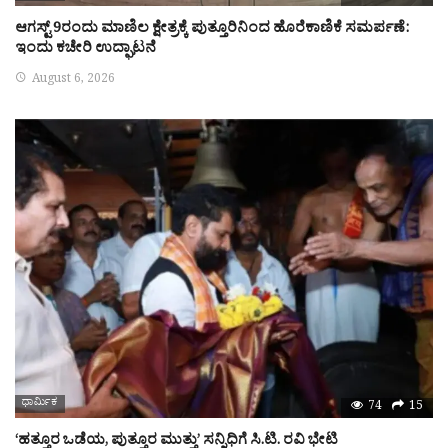
ಆಗಸ್ಟ್ 9ರಂದು ಮಾಣಿಲ ಕ್ಷೇತ್ರಕ್ಕೆ ಪುತ್ತೂರಿನಿಂದ ಹೊರೆಕಾಣಿಕೆ ಸಮರ್ಪಣೆ:
ಇಂದು ಕಚೇರಿ ಉದ್ಘಾಟನೆ
August 6, 2026
ಧಾರ್ಮಿಕ
74
15
‘ಹತ್ತೂರ ಒಡೆಯ, ಪುತ್ತೂರ ಮುತ್ತು’ ಸನ್ನಿಧಿಗೆ ಸಿ.ಟಿ. ರವಿ ಭೇಟಿ