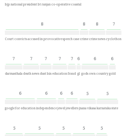
bjp national president
bt ranjan
co-operative
coastal
8
8
8
7
Court convicts accused in provocative speech case
crime
crime news
cyclothon
7
7
7
7
7
6
6
6
darmasthala
death news
dust bin
education
fraud
gl
gods own country
gold
6
6
6
6
5
5
google for education
independence
jewel
jewellers
jnana vikasa
karnataka state
5
5
5
5
5