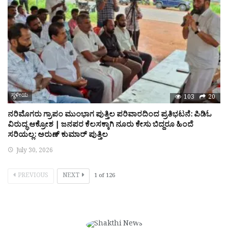
ಸ್ಥಳೀಯ
103
20
ನರಿಮೊಗರು ಗ್ರಾಪಂ ಮುಂಭಾಗ ಪುತ್ತಿಲ ಪರಿವಾರದಿಂದ ಪ್ರತಿಭಟನೆ: ಪಿಡಿಓ
ವಿರುದ್ಧ ಆಕ್ರೋಶ | ಜನಪರ ಕೆಲಸಕ್ಕಾಗಿ ನೂರು ಕೇಸು ಬಿದ್ದರೂ ಹಿಂದೆ
ಸರಿಯಲ್ಲ: ಅರುಣ್ ಕುಮಾರ್ ಪುತ್ತಿಲ
July 30, 2026
PREVIOUS
NEXT
1
of
126