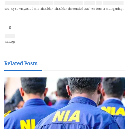
society
sowmya
students
tahasildar
tahasildar absconded
teachers
tour
trending
udupi
0
wastage
Related Posts