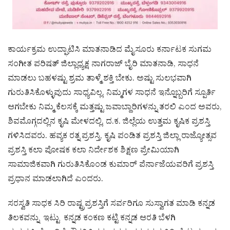
ಕಾರ್ಯಕ್ರಮ ಉದ್ಘಾಟಿಸಿ ಮಾತನಾಡಿದ ಮೈಸೂರು ಕರ್ನಾಟಕ ಸುಗಮ
ಸಂಗೀತ ಪರಿಷತ್ ಜಿಲ್ಲಾಧ್ಯಕ್ಷ ನಾಗರಾಜ್ ಬೈರಿ ಮಾತನಾಡಿ, ಸಾಧನೆ
ಮಾಡಲು ಬಹಳಷ್ಟು ಶ್ರಮ ತಾಳ್ಮೆ ಶಕ್ತಿ ಬೇಕು. ಅಷ್ಟು ಸುಲಭವಾಗಿ
ಗುರುತಿಸಿಕೊಳ್ಳುವುದು ಸಾಧ್ಯವಿಲ್ಲ. ನಿಮ್ಮಗಳ ಸಾಧನೆ ಇನ್ನೊಬ್ಬರಿಗೆ ಸ್ಪೂರ್ತಿ
ಆಗಬೇಕು ನಿಮ್ಮ ಕೆಲಸಕ್ಕೆ ಮತ್ತಷ್ಟು ಜವಾಬ್ದಾರಿಗಳನ್ನು ತರಲಿ ಎಂದ ಅವರು,
ಶಿವಮೊಗ್ಗದಲ್ಲಿನ ಕೃಷಿ ಮೇಳದಲ್ಲಿ, ದ.ಕ. ಜಿಲ್ಲೆಯ ಉತ್ತಮ ಕೃಷಿಕ ಪ್ರಶಸ್ತಿ
ಗಳಿಸಿದವರು. ಹವ್ಯಕ ರತ್ನ ಪ್ರಶಸ್ತಿ, ಕೃಷಿ ಪಂಡಿತ ಪ್ರಶಸ್ತಿ ಜಿಲ್ಲಾ ರಾಜ್ಯೋತ್ಸವ
ಪ್ರಶಸ್ತಿ ಕಲಾ ಪೋಷಕ ಕಲಾ ನಿರ್ದೇಶಕ ಶಿಕ್ಷಣ ಪ್ರೇಮಿಯಾಗಿ
ಸಾಮಾಜಿಕವಾಗಿ ಗುರುತಿಸಿಕೊಂಡ ಕುಮಾರ್ ಪೆರ್ನಾಜೆಯವರಿಗೆ ಪ್ರಶಸ್ತಿ
ಪ್ರಧಾನ ಮಾಡಲಾಗಿದೆ ಎಂದರು.
ಸರಸ್ವತಿ ಸಾಧಕ ಸಿರಿ ರಾಷ್ಟ್ರಪ್ರಶಸ್ತಿಗೆ ಸರ್ವರಿಗೂ ಸುಸ್ವಾಗತ ಮಾಡಿ ಕನ್ನಡ
ತಿಲಕವನ್ನು ಇಟ್ಟು ಕನ್ನಡ ಕಂಕಣ ಕಟ್ಟಿ ಕನ್ನಡ ಆರತಿ ಬೆಳಗಿ