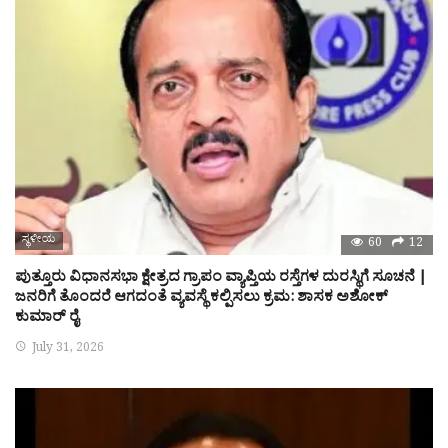
ಸ್ಥಳೀಯ
60
12
ಪುತ್ತೂರು ವಿಧಾನಸಭಾ ಕ್ಷೇತ್ರದ ಗ್ರಾಪಂ ವ್ಯಾಪ್ತಿಯ ರಸ್ತೆಗಳ ದುರಸ್ಥಿಗೆ ಸೂಚನೆ |
ಜನರಿಗೆ ತೊಂದರೆ ಆಗದಂತೆ ವ್ಯವಸ್ಥೆ ಕಲ್ಪಿಸಲು ಕ್ರಮ: ಶಾಸಕ ಅಶೋಕ್
ಕುಮಾರ್ ರೈ
July 31, 2026