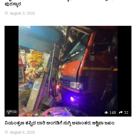
ಪುರಸ್ಕಾರ
August 3, 2026
ಸ್ಥಳೀಯ
148
32
ನಿಯಂತ್ರಣ ತಪ್ಪಿದ ಲಾರಿ ಅಂಗಡಿಗೆ ನುಗ್ಗಿ ಅವಾಂತರ; ಆಕ್ಟಿವಾ ಜಖಂ
August 6, 2026