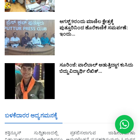
ಆಗಸ್ಟ್ 9ರಂದು ಮಾಣಿಲ ಕ್ಷೇತ್ರಕ್ಕೆ
ಪುತ್ತೂರಿನಿಂದ ಹೊರೆಕಾಣಿಕೆ ಸಮರ್ಪಣೆ:
ಇಂದು…
ಸೂರಿಂಜೆ: ವಾಲಿಬಾಲ್ ಆಡುತ್ತಿದ್ದಾಗ ಕುಸಿದು
ಬಿದ್ದು ವಿದ್ಯಾರ್ಥಿ ಲಿಖಿತ್…
ಬಳಕೆದಾರರ ಆದ್ಯ ಗಮನಕ್ಕೆ
ಶಕ್ತಿನ್ಯೂಸ್ ಸುದ್ದಿತಾಣದಲ್ಲಿ ಪ್ರಕಟಿಸಲಾಗುವ ಜಾಹೀರಾತುಗಳು