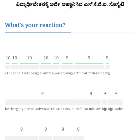
ವಿದ್ಯಾರ್ಥಿವೇತನಕ್ಕೆ ಅರ್ಜಿ ಆಹ್ವಾನಿಸಿದ ಎಸ್.ಕೆ.ಜಿ.ಐ. ಸೊಸೈಟಿ
What's your reaction?
10
10
10
10
10
9
9
9
94c
94cc
ai technology
ajjavara
alwas
apology
artificial intelegence
avg
9
9
9
9
belthangady-provocative-speech-case-conviction
bihar minister
bjp
bjp leader
8
8
8
8