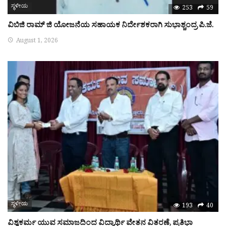
ಸ್ಥಳೀಯ
253
59
ವಿಬಿಜಿ ರಾಮ್ ಜಿ ಯೋಜನೆಯ ಸಹಾಯಕ ನಿರ್ದೇಶಕರಾಗಿ ಸುಭಾಶ್ಚಂದ್ರ ಪಿ.ಜೆ.
August 1, 2026
ಸ್ಥಳೀಯ
193
40
ವಿಶ್ವಕರ್ಮ ಯುವ ಸಮಾಜದಿಂದ ವಿದ್ಯಾರ್ಥಿ ವೇತನ ವಿತರಣೆ, ಪ್ರತಿಭಾ