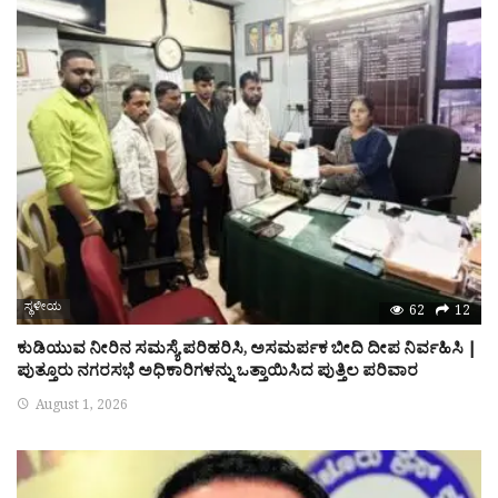
ಸ್ಥಳೀಯ
62
12
ಕುಡಿಯುವ ನೀರಿನ ಸಮಸ್ಯೆ ಪರಿಹರಿಸಿ, ಅಸಮರ್ಪಕ ಬೀದಿ ದೀಪ ನಿರ್ವಹಿಸಿ |
ಪುತ್ತೂರು ನಗರಸಭೆ ಅಧಿಕಾರಿಗಳನ್ನು ಒತ್ತಾಯಿಸಿದ ಪುತ್ತಿಲ ಪರಿವಾರ
August 1, 2026