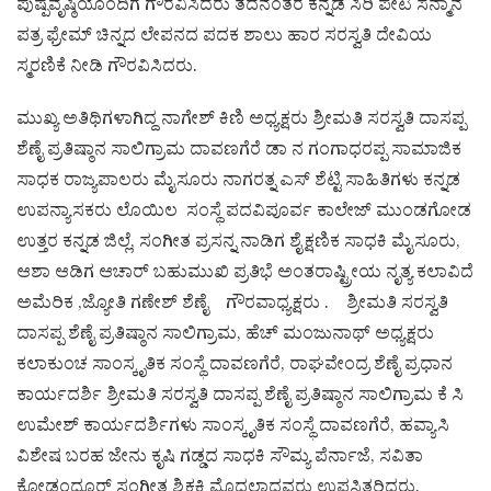
ಪುಷ್ಪವೃಷ್ಠಿಯೊಂದಿಗೆ ಗೌರವಿಸಿದರು ತದನಂತರ ಕನ್ನಡ ಸಿರಿ ಪೇಟ ಸನ್ಮಾನ
ಪತ್ರ ಫ್ರೇಮ್ ಚಿನ್ನದ ಲೇಪನದ ಪದಕ ಶಾಲು ಹಾರ ಸರಸ್ವತಿ ದೇವಿಯ
ಸ್ಮರಣಿಕೆ ನೀಡಿ ಗೌರವಿಸಿದರು.
ಮುಖ್ಯ ಅತಿಥಿಗಳಾಗಿದ್ದ ನಾಗೇಶ್ ಕಿಣಿ ಅಧ್ಯಕ್ಷರು ಶ್ರೀಮತಿ ಸರಸ್ವತಿ ದಾಸಪ್ಪ
ಶೆಣೈ ಪ್ರತಿಷ್ಠಾನ ಸಾಲಿಗ್ರಾಮ ದಾವಣಗೆರೆ ಡಾ ನ ಗಂಗಾಧರಪ್ಪ ಸಾಮಾಜಿಕ
ಸಾಧಕ ರಾಜ್ಯಪಾಲರು ಮೈಸೂರು ನಾಗರತ್ನ ಎಸ್ ಶೆಟ್ಟಿ ಸಾಹಿತಿಗಳು ಕನ್ನಡ
ಉಪನ್ಯಾಸಕರು ಲೊಯಿಲ ಸಂಸ್ಥೆ ಪದವಿಪೂರ್ವ ಕಾಲೇಜ್ ಮುಂಡಗೋಡ
ಉತ್ತರ ಕನ್ನಡ ಜಿಲ್ಲೆ, ಸಂಗೀತ ಪ್ರಸನ್ನ ನಾಡಿಗ ಶೈಕ್ಷಣಿಕ ಸಾಧಕಿ ಮೈಸೂರು,
ಆಶಾ ಆಡಿಗ ಆಚಾರ್ ಬಹುಮುಖಿ ಪ್ರತಿಭೆ ಅಂತರಾಷ್ಟ್ರೀಯ ನೃತ್ಯ ಕಲಾವಿದೆ
ಅಮೆರಿಕ ,ಜ್ಯೋತಿ ಗಣೇಶ್ ಶೆಣೈ ಗೌರವಾಧ್ಯಕ್ಷರು . ಶ್ರೀಮತಿ ಸರಸ್ವತಿ
ದಾಸಪ್ಪ ಶೆಣೈ ಪ್ರತಿಷ್ಠಾನ ಸಾಲಿಗ್ರಾಮ, ಹೆಚ್ ಮಂಜುನಾಥ್ ಅಧ್ಯಕ್ಷರು
ಕಲಾಕುಂಚ ಸಾಂಸ್ಕೃತಿಕ ಸಂಸ್ಥೆ ದಾವಣಗೆರೆ, ರಾಘವೇಂದ್ರ ಶೆಣೈ ಪ್ರಧಾನ
ಕಾರ್ಯದರ್ಶಿ ಶ್ರೀಮತಿ ಸರಸ್ವತಿ ದಾಸಪ್ಪ ಶೆಣೈ ಪ್ರತಿಷ್ಠಾನ ಸಾಲಿಗ್ರಾಮ ಕೆ ಸಿ
ಉಮೇಶ್ ಕಾರ್ಯದರ್ಶಿಗಳು ಸಾಂಸ್ಕೃತಿಕ ಸಂಸ್ಥೆ ದಾವಣಗೆರೆ, ಹವ್ಯಾಸಿ
ವಿಶೇಷ ಬರಹ ಜೇನು ಕೃಷಿ ಗಡ್ಡದ ಸಾಧಕಿ ಸೌಮ್ಯ ಪೆರ್ನಾಜೆ, ಸವಿತಾ
ಕೋಡಂದೂರ್ ಸಂಗೀತ ಶಿಕ್ಷಕಿ ಮೊದಲಾದವರು ಉಪಸ್ಥಿತರಿದ್ದರು.