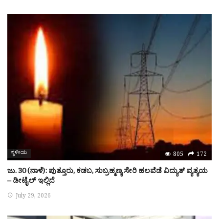
ಸ್ಥಳೀಯ
805
172
ಜು. 30 (ನಾಳೆ): ಪುತ್ತೂರು, ಕಡಬ, ಸುಬ್ರಹ್ಮಣ್ಯ ಸೇರಿ ಹಲವೆಡೆ ವಿದ್ಯುತ್ ವ್ಯತ್ಯಯ
– ಡೀಟೈಲ್ ಇಲ್ಲಿದೆ
July 29, 2026