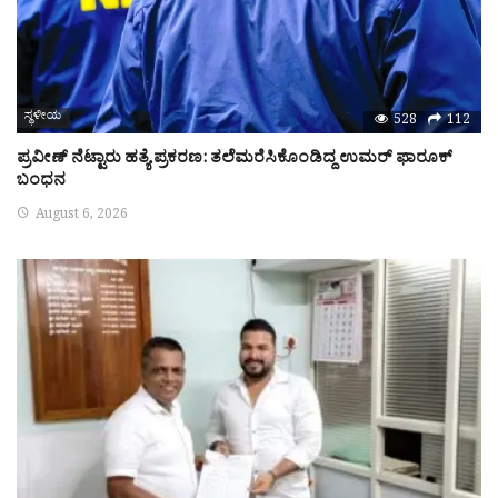
ಸ್ಥಳೀಯ
528
112
ಪ್ರವೀಣ್‌ ನೆಟ್ಟಾರು ಹತ್ಯೆ ಪ್ರಕರಣ: ತಲೆಮರೆಸಿಕೊಂಡಿದ್ದ ಉಮರ್‌ ಫಾರೂಕ್‌
ಬಂಧನ
August 6, 2026