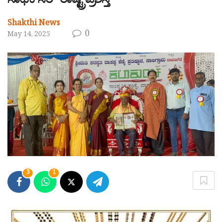
ಸಾಧಕ ಸಿರಿ” ರಾಷ್ಟ್ರಪ್ರಶಸ್ತಿ
Shakthi News
0
May 14, 2025
3
1