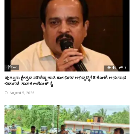
ಸ್ಥಳೀಯ
46
8
ಪುತ್ತೂರು ಕ್ಷೇತ್ರದ ಪರಿಶಿಷ್ಟ ಜಾತಿ ಕಾಲನಿಗಳ ಅಭಿವೃದ್ಧಿಗೆ ₹3 ಕೋಟಿ ಅನುದಾನ
ಬಿಡುಗಡೆ: ಶಾಸಕ ಅಶೋಕ್ ರೈ
August 5, 2026