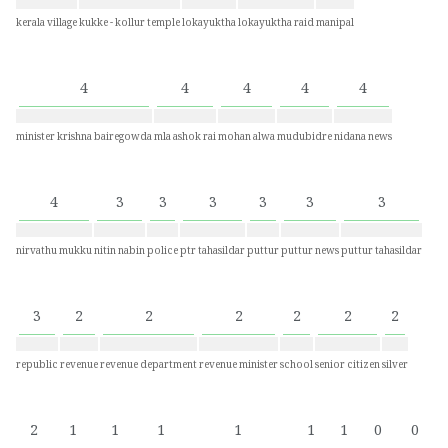
kerala village
kukke - kollur temple
lokayuktha
lokayuktha raid
manipal
4
4
4
4
4
minister krishna bairegowda
mla ashok rai
mohan alwa
mudubidre
nidana news
4
3
3
3
3
3
3
nirvathu mukku
nitin nabin
police
ptr tahasildar
puttur
puttur news
puttur tahasildar
3
2
2
2
2
2
2
republic
revenue
revenue department
revenue minister
school
senior citizen
silver
2
1
1
1
1
1
1
0
0