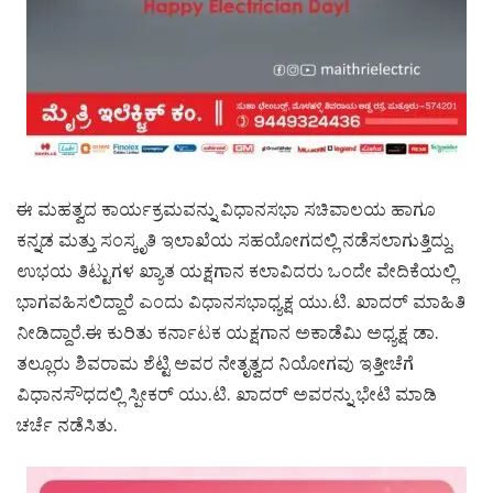
ಈ ಮಹತ್ವದ ಕಾರ್ಯಕ್ರಮವನ್ನು ವಿಧಾನಸಭಾ ಸಚಿವಾಲಯ ಹಾಗೂ
ಕನ್ನಡ ಮತ್ತು ಸಂಸ್ಕೃತಿ ಇಲಾಖೆಯ ಸಹಯೋಗದಲ್ಲಿ ನಡೆಸಲಾಗುತ್ತಿದ್ದು,
ಉಭಯ ತಿಟ್ಟುಗಳ ಖ್ಯಾತ ಯಕ್ಷಗಾನ ಕಲಾವಿದರು ಒಂದೇ ವೇದಿಕೆಯಲ್ಲಿ
ಭಾಗವಹಿಸಲಿದ್ದಾರೆ ಎಂದು ವಿಧಾನಸಭಾಧ್ಯಕ್ಷ ಯು.ಟಿ. ಖಾದರ್ ಮಾಹಿತಿ
ನೀಡಿದ್ದಾರೆ.ಈ ಕುರಿತು ಕರ್ನಾಟಕ ಯಕ್ಷಗಾನ ಅಕಾಡೆಮಿ ಅಧ್ಯಕ್ಷ ಡಾ.
ತಲ್ಲೂರು ಶಿವರಾಮ ಶೆಟ್ಟಿ ಅವರ ನೇತೃತ್ವದ ನಿಯೋಗವು ಇತ್ತೀಚೆಗೆ
ವಿಧಾನಸೌಧದಲ್ಲಿ ಸ್ಪೀಕರ್ ಯು.ಟಿ. ಖಾದರ್ ಅವರನ್ನು ಭೇಟಿ ಮಾಡಿ
ಚರ್ಚೆ ನಡೆಸಿತು.