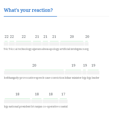
What's your reaction?
22
22
22
21
21
21
20
20
94c
94cc
ai technology
ajjavara
alwas
apology
artificial intelegence
avg
20
19
19
19
belthangady-provocative-speech-case-conviction
bihar minister
bjp
bjp leader
18
18
18
17
bjp national president
bt ranjan
co-operative
coastal