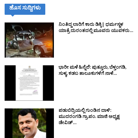
ಹೊಸ ಸುದ್ದಿಗಳು
ನಿಂತಿದ್ದ ಲಾರಿಗೆ ಕಾರು ಡಿಕ್ಕಿ| ಧರ್ಮಸ್ಥಳ
ಯಾತ್ರೆ ದುರಂತದಲ್ಲಿ ಮೂವರು ಯುವಕರು…
ಭಾರೀ ಮಳೆ ಹಿನ್ನೆಲೆ: ಪುತ್ತೂರು, ಬೆಳ್ತಂಗಡಿ,
ಸುಳ್ಯ, ಕಡಬ ತಾಲೂಕುಗಳಿಗೆ ನಾಳೆ…
ಪಡುಬಿದ್ರಿಯಲ್ಲಿ ಗುಂಡಿನ ದಾಳಿ:
ಮುದರಂಗಡಿ ಗ್ರಾ.ಪಂ. ಮಾಜಿ ಅಧ್ಯಕ್ಷ
ಡೇವಿಡ್…