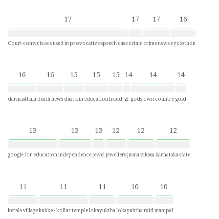
17
17
17
16
Court convicts accused in provocative speech case
crime
crime news
cyclothon
16
16
15
15
15
14
14
14
darmasthala
death news
dust bin
education
fraud
gl
gods own country
gold
13
13
13
12
12
12
google for education
independence
jewel
jewellers
jnana vikasa
karnataka state
11
11
11
10
10
kerala village
kukke - kollur temple
lokayuktha
lokayuktha raid
manipal