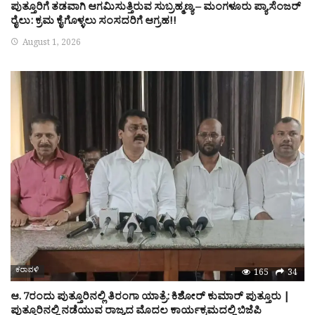
ಪುತ್ತೂರಿಗೆ ತಡವಾಗಿ ಆಗಮಿಸುತ್ತಿರುವ ಸುಬ್ರಹ್ಮಣ್ಯ – ಮಂಗಳೂರು ಪ್ಯಾಸೆಂಜರ್
ರೈಲು: ಕ್ರಮ ಕೈಗೊಳ್ಳಲು ಸಂಸದರಿಗೆ ಆಗ್ರಹ!!
August 1, 2026
ಕರಾವಳಿ
165
34
ಆ. 7ರಂದು ಪುತ್ತೂರಿನಲ್ಲಿ ತಿರಂಗಾ ಯಾತ್ರೆ: ಕಿಶೋರ್ ಕುಮಾರ್ ಪುತ್ತೂರು |
ಪುತ್ತೂರಿನಲ್ಲಿ ನಡೆಯುವ ರಾಜ್ಯದ ಮೊದಲ ಕಾರ್ಯಕ್ರಮದಲ್ಲಿ ಬಿಜೆಪಿ