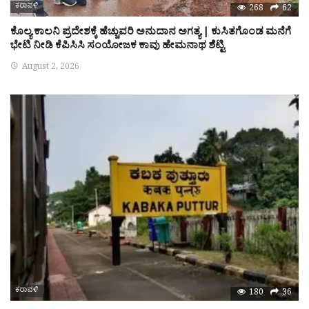
ಕರಾವಳಿ
268
62
ಕೊಲ್ಯ ಕಾಲನಿ ಪ್ರದೇಶಕ್ಕೆ ಹೆಚ್ಚುವರಿ ಅನುದಾನ ಅಗತ್ಯ | ಕುಸಿತಗೊಂಡ ಮನೆಗೆ
ಭೇಟಿ ನೀಡಿ ಕೆಪಿಸಿಸಿ ಸಂಯೋಜಕ ಕಾವು ಹೇಮನಾಥ ಶೆಟ್ಟಿ
August 2, 2026
ಕರಾವಳಿ
180
36