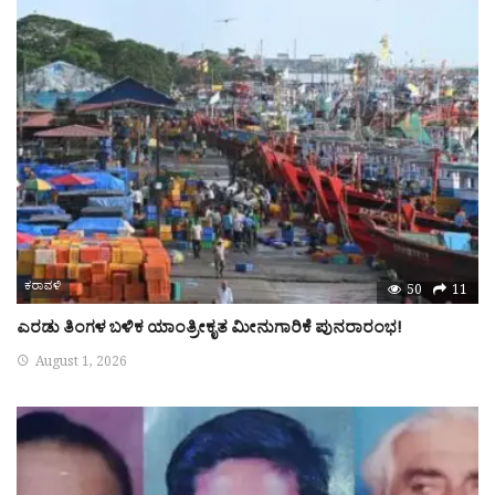
ಕರಾವಳಿ
50
11
ಎರಡು ತಿಂಗಳ ಬಳಿಕ ಯಾಂತ್ರೀಕೃತ ಮೀನುಗಾರಿಕೆ ಪುನರಾರಂಭ!
August 1, 2026