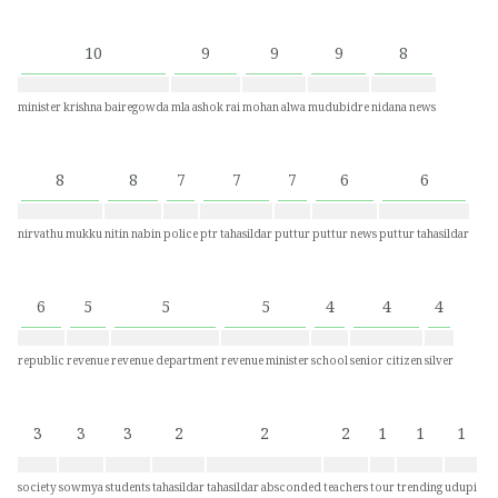
10
9
9
9
8
minister krishna bairegowda
mla ashok rai
mohan alwa
mudubidre
nidana news
8
8
7
7
7
6
6
nirvathu mukku
nitin nabin
police
ptr tahasildar
puttur
puttur news
puttur tahasildar
6
5
5
5
4
4
4
republic
revenue
revenue department
revenue minister
school
senior citizen
silver
3
3
3
2
2
2
1
1
1
society
sowmya
students
tahasildar
tahasildar absconded
teachers
tour
trending
udupi