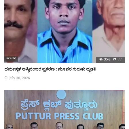
ಕರಾವಳಿ
354
77
ಧರ್ಮಸ್ಥಳ ಅಸ್ಥಿಪಂಜರ ಪ್ರಕರಣ : ಮೂವರ ಗುರುತು ದೃಢ!!
July 30, 2026