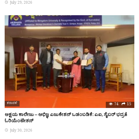
July 29, 2026
ಕರಾವಳಿ
74
15
ಅಕ್ಷಯ ಕಾಲೇಜು – ಅಭಿಜ್ಞ ಎಜುಕೇಶನ್ ಒಡಂಬಡಿಕೆ: ಎಐ, ಸೈಬರ್ ಭದ್ರತೆ
ಓರಿಯೆಂಟೇಶನ್
July 30, 2026