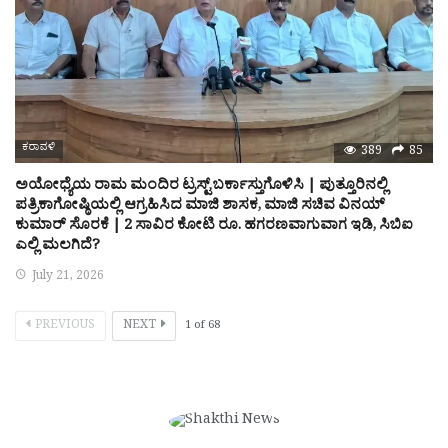
ಕರಾವಳಿ
389
85
ಅಯೋಧ್ಯೆಯ ರಾಮ ಮಂದಿರ ಟ್ರಸ್ಟ್ ಬರ್ಕಾಸ್ತುಗೊಳಿಸಿ | ಪುತ್ತೂರಿನಲ್ಲಿ
ಪತ್ರಿಕಾಗೋಷ್ಠಿಯಲ್ಲಿ ಆಗ್ರಹಿಸಿದ ಮಾಜಿ ಶಾಸಕ, ಮಾಜಿ ಸಚಿವ ವಿನಯ್
ಕುಮಾರ್ ಸೊರಕೆ | 2 ಸಾವಿರ ಕೋಟಿ ರೂ. ಹಗರಣವಾಗುವಾಗ ಇಡಿ, ಸಿಬಿಐ
ಎಲ್ಲಿ ಮಲಗಿದೆ?
July 21, 2026
PREVIOUS
NEXT
1
of
68