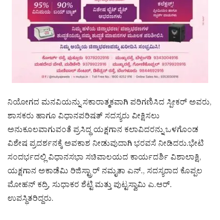
ನಿಯೋಗದ ಮನವಿಯನ್ನು ಸಕಾರಾತ್ಮಕವಾಗಿ ಪರಿಗಣಿಸಿದ ಸ್ಪೀಕರ್ ಅವರು,
ಶಾಸಕರು ಹಾಗೂ ವಿಧಾನಪರಿಷತ್ ಸದಸ್ಯರು ವೀಕ್ಷಿಸಲು
ಅನುಕೂಲವಾಗುವಂತೆ ಪ್ರಸಿದ್ಧ ಯಕ್ಷಗಾನ ಕಲಾವಿದರನ್ನು ಒಳಗೊಂಡ
ವಿಶೇಷ ಪ್ರದರ್ಶನಕ್ಕೆ ಅವಕಾಶ ನೀಡುವುದಾಗಿ ಭರವಸೆ ನೀಡಿದರು.ಭೇಟಿ
ಸಂದರ್ಭದಲ್ಲಿ ವಿಧಾನಸಭಾ ಸಚಿವಾಲಯದ ಕಾರ್ಯದರ್ಶಿ ವಿಶಾಲಾಕ್ಷಿ,
ಯಕ್ಷಗಾನ ಅಕಾಡೆಮಿ ರಿಜಿಸ್ಟ್ರಾರ್ ನಮೃತಾ ಎನ್., ಸದಸ್ಯರಾದ ಕೊಪ್ಪಲ
ಮೋಹನ್ ಕದ್ರಿ, ಸುಧಾಕರ ಶೆಟ್ಟಿ ಮತ್ತು ಪುಟ್ಟಸ್ವಾಮಿ ಎ.ಆರ್.
ಉಪಸ್ಥಿತರಿದ್ದರು.