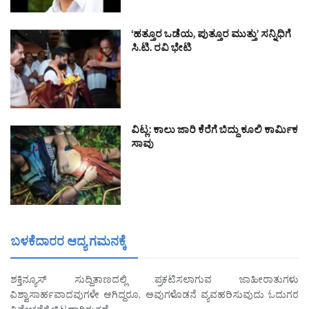
‘ಹತ್ತೂರ ಒಡೆಯ, ಪುತ್ತೂರ ಮುತ್ತು’ ಸನ್ನಿಧಿಗೆ
ಸಿ.ಟಿ. ರವಿ ಭೇಟಿ
ವಿಟ್ಲ: ಕಾಲು ಜಾರಿ ಕೆರೆಗೆ ಬಿದ್ದು ಕೂಲಿ ಕಾರ್ಮಿಕ
ಸಾವು
ಬಳಕೆದಾರರ ಆದ್ಯ ಗಮನಕ್ಕೆ
ಶಕ್ತಿನ್ಯೂಸ್ ಸುದ್ದಿತಾಣದಲ್ಲಿ ಪ್ರಕಟಿಸಲಾಗುವ ಜಾಹೀರಾತುಗಳು
ವಿಶ್ವಾಸಾರ್ಹವಾದವುಗಳೇ ಆಗಿದ್ದರೂ, ಅವುಗಳೊಡನೆ ವ್ಯವಹರಿಸುವುದು ಓದುಗರ