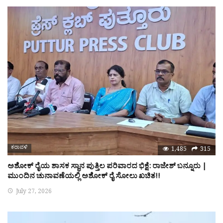
ಕರಾವಳಿ
1,485
315
ಅಶೋಕ್ ರೈಯ ಶಾಸಕ ಸ್ಥಾನ ಪುತ್ತಿಲ ಪರಿವಾರದ ಭಿಕ್ಷೆ: ರಾಜೇಶ್ ಬನ್ನೂರು |
ಮುಂದಿನ ಚುನಾವಣೆಯಲ್ಲಿ ಅಶೋಕ್ ರೈ ಸೋಲು ಖಚಿತ!!
July 27, 2026