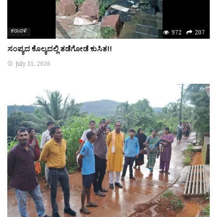
ಕರಾವಳಿ
972
207
ಸಂಪ್ಯದ ಕೊಲ್ಯದಲ್ಲಿ ತಡೆಗೋಡೆ ಕುಸಿತ!!
July 31, 2026