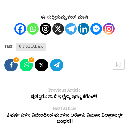
ಈ ಸುದ್ದಿಯನ್ನು ಶೇರ್ ಮಾಡಿ
Tags:
U.T KHADAR
7
2
Previous Article
ಪುತ್ತೂರು: ನಾಳೆ ಇಲ್ಲೆಲ್ಲಾ ಇರಲ್ಲ ಕರೆಂಟ್!!
Next Article
2 ವರ್ಷ ಬಳಿಕ ವಿದೇಶದಿಂದ ಮರಳಿದ ಆರೋಪಿ ವಿಮಾನ ನಿಲ್ದಾಣದಲ್ಲೇ
ಬಂಧನ!!