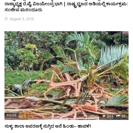
ರಾಜ್ಯಾಧ್ಯಕ್ಷ ಬಿ.ವೈ. ವಿಜಯೇಂದ್ರ ಭಾಗಿ | ರಾಷ್ಟ್ರಧ್ವಜದ ಅಡಿಯಲ್ಲಿ ಕಾರ್ಯಕ್ರಮ:
ಸಂಜೀವ ಮಠಂದೂರು
August 3, 2026
ಕರಾವಳಿ
104
20
ಸುಳ್ಯ: ಶಾಲಾ ಆವರಣಕ್ಕೆ ನುಗ್ಗಿದ ಆನೆ ಹಿಂಡು– ಹಾವಳಿ!