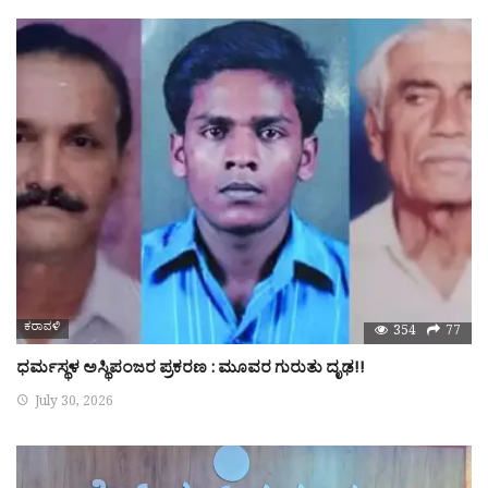
ಕರಾವಳಿ
354
77
ಧರ್ಮಸ್ಥಳ ಅಸ್ಥಿಪಂಜರ ಪ್ರಕರಣ : ಮೂವರ ಗುರುತು ದೃಢ!!
July 30, 2026