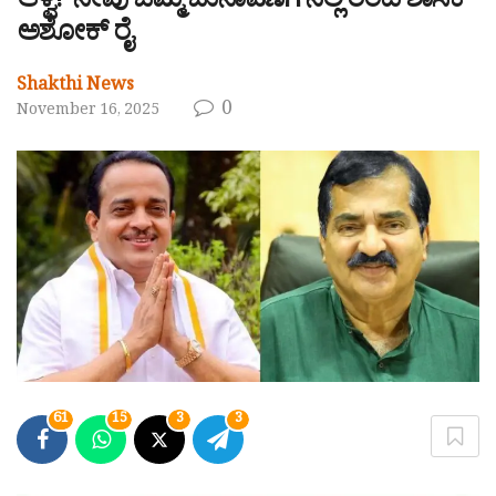
ಆಳ್ವ! ‘ನೀವು ಒಮ್ಮೆ ಚುನಾವಣೆಗೆ ನಿಲ್ಲಿ’ರೆಂದ ಶಾಸಕ
ಅಶೋಕ್ ರೈ
Shakthi News
0
November 16, 2025
61
15
3
3