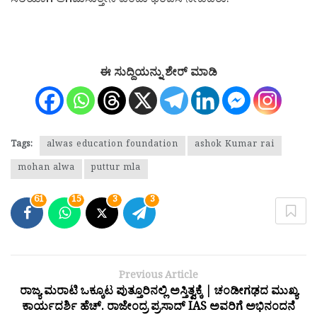
ಸರಿಯಾಗಿ ಆಗಮಿಸುತ್ತೇನೆ ಎಂದು ಭರವಸೆ ನೀಡಿದರು.
ಈ ಸುದ್ದಿಯನ್ನು ಶೇರ್ ಮಾಡಿ
Tags:
alwas education foundation
ashok Kumar rai
mohan alwa
puttur mla
61
15
3
3
Previous Article
ರಾಜ್ಯ ಮರಾಟಿ ಒಕ್ಕೂಟ ಪುತ್ತೂರಿನಲ್ಲಿ ಅಸ್ತಿತ್ವಕ್ಕೆ | ಚಂಡೀಗಢದ ಮುಖ್ಯ
ಕಾರ್ಯದರ್ಶಿ ಹೆಚ್. ರಾಜೇಂದ್ರ ಪ್ರಸಾದ್ IAS ಅವರಿಗೆ ಅಭಿನಂದನೆ