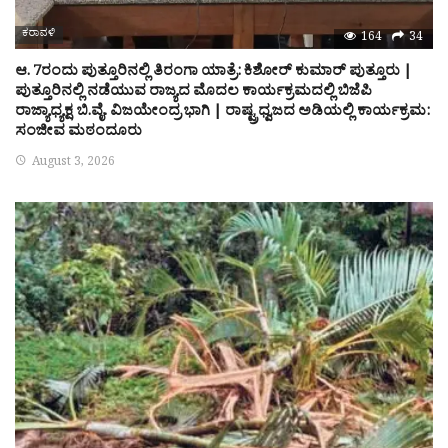
ಕರಾವಳಿ
164
34
ಆ. 7ರಂದು ಪುತ್ತೂರಿನಲ್ಲಿ ತಿರಂಗಾ ಯಾತ್ರೆ: ಕಿಶೋರ್ ಕುಮಾರ್ ಪುತ್ತೂರು |
ಪುತ್ತೂರಿನಲ್ಲಿ ನಡೆಯುವ ರಾಜ್ಯದ ಮೊದಲ ಕಾರ್ಯಕ್ರಮದಲ್ಲಿ ಬಿಜೆಪಿ
ರಾಜ್ಯಾಧ್ಯಕ್ಷ ಬಿ.ವೈ. ವಿಜಯೇಂದ್ರ ಭಾಗಿ | ರಾಷ್ಟ್ರಧ್ವಜದ ಅಡಿಯಲ್ಲಿ ಕಾರ್ಯಕ್ರಮ:
ಸಂಜೀವ ಮಠಂದೂರು
August 3, 2026