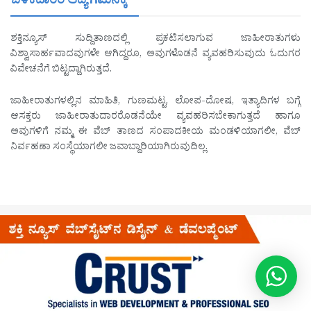
ಬಳಕೆದಾರರ ಆದ್ಯ ಗಮನಕ್ಕೆ
ಶಕ್ತಿನ್ಯೂಸ್ ಸುದ್ದಿತಾಣದಲ್ಲಿ ಪ್ರಕಟಿಸಲಾಗುವ ಜಾಹೀರಾತುಗಳು
ವಿಶ್ವಾಸಾರ್ಹವಾದವುಗಳೇ ಆಗಿದ್ದರೂ, ಅವುಗಳೊಡನೆ ವ್ಯವಹರಿಸುವುದು ಓದುಗರ
ವಿವೇಚನೆಗೆ ಬಿಟ್ಟದ್ದಾಗಿರುತ್ತದೆ.
ಜಾಹೀರಾತುಗಳಲ್ಲಿನ ಮಾಹಿತಿ, ಗುಣಮಟ್ಟ, ಲೋಪ-ದೋಷ, ಇತ್ಯಾದಿಗಳ ಬಗ್ಗೆ
ಆಸಕ್ತರು ಜಾಹೀರಾತುದಾರರೊಡನೆಯೇ ವ್ಯವಹರಿಸಬೇಕಾಗುತ್ತದೆ ಹಾಗೂ
ಅವುಗಳಿಗೆ ನಮ್ಮ ಈ ವೆಬ್ ತಾಣದ ಸಂಪಾದಕೀಯ ಮಂಡಳಿಯಾಗಲೀ, ವೆಬ್
ನಿರ್ವಹಣಾ ಸಂಸ್ಥೆಯಾಗಲೀ ಜವಾಬ್ದಾರಿಯಾಗಿರುವುದಿಲ್ಲ.