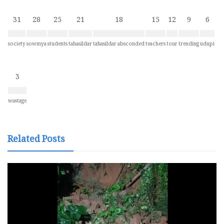
31
28
25
21
18
15
12
9
6
society
sowmya
students
tahasildar
tahasildar absconded
teachers
tour
trending
udupi
3
wastage
Related Posts