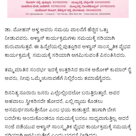
ಡಾ. ಮೋಹನ್ ಆಳ್ವ ಅವರು ಸಮಯ ಪಾಲನೆಗೆ ಹೆಚ್ಚಿನ ಒತ್ತು
ನೀಡುವವರು. ಆಳ್ವಾಸ್ ಕಾರ್ಯಕ್ರಮಗಳು ಸಮಯಕ್ಕೆ ಸರಿಯಾಗಿ
ಶುರುವಾಗುತ್ತವೆ. ಈ ಹಿನ್ನೆಲೆಯಲ್ಲಿ ಪುತ್ತೂರಿನ ಆಳ್ವಾಸ್ ಸಾಂಸ್ಕೃತಿಕ ವೈಭವ
ಕಾರ್ಯಕ್ರಮಕ್ಕೆ ಸಮಯಕ್ಕೆ ಸರಿಯಾಗಿ ಆಗಮಿಸುವಂತೆ ವಿನಂತಿಸಿದರು.
ತಮ್ಮ ಮಾತಿನ ಸಂದರ್ಭ ಇದಕ್ಕೆ ಉತ್ತರಿಸಿದ ಶಾಸಕ ಅಶೋಕ್ ಕುಮಾರ್ ರೈ
ಅವರು, ನೀವು ಒಮ್ಮೆ ಚುನಾವಣೆಗೆ ನಿಲ್ಲಿರೆಂದು ತಮಾಷೆಗೈದರು.
ದಿನನಿತ್ಯ ನೂರಾರು ಜನರು ಎಲ್ಲೆಂಲ್ಲಿಂದಲೋ ಬರುತ್ತಿರುತ್ತಾರೆ. ಅವರ
ಅಹವಾಲು ಸ್ವೀಕರಿಸದೇ ಹೋದರೆ, ಎಲ್ಲಿ ನ್ಯಾಯ ಕೊಡಲು
ಅಸಮರ್ಥನಾಗುತ್ತೇನೋ ಎಂಬ ಭಯ ಕಾಡುತ್ತದೆ. ಹಾಗಾಗಿ ಬೇಗ
ಬರಬೇಕು ಅಂದುಕೊಂಡರೂ ಸಮಯಕ್ಕೆ ಬರಲು ಸಾಧ್ಯವಾಗುತ್ತಿಲ್ಲ. ಆದರೆ
ಸಂಜೆ ನಡೆಯುವ ಆಳ್ವಾಸ್ ಸಾಂಸ್ಕೃತಿಕ ವೈಭವ ಕಾರ್ಯಕ್ರಮಕ್ಕೆ ಸಮಯಕ್ಕೆ