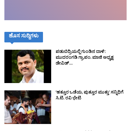
ಹೊಸ ಸುದ್ದಿಗಳು
ಪಡುಬಿದ್ರಿಯಲ್ಲಿ ಗುಂಡಿನ ದಾಳಿ:
ಮುದರಂಗಡಿ ಗ್ರಾ.ಪಂ. ಮಾಜಿ ಅಧ್ಯಕ್ಷ
ಡೇವಿಡ್…
‘ಹತ್ತೂರ ಒಡೆಯ, ಪುತ್ತೂರ ಮುತ್ತು’ ಸನ್ನಿಧಿಗೆ
ಸಿ.ಟಿ. ರವಿ ಭೇಟಿ