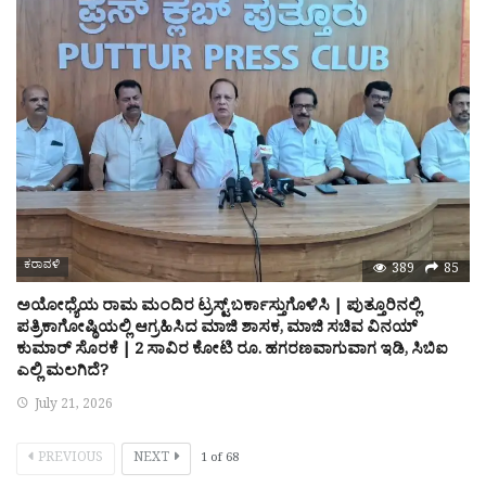
ಕರಾವಳಿ
389
85
ಅಯೋಧ್ಯೆಯ ರಾಮ ಮಂದಿರ ಟ್ರಸ್ಟ್ ಬರ್ಕಾಸ್ತುಗೊಳಿಸಿ | ಪುತ್ತೂರಿನಲ್ಲಿ
ಪತ್ರಿಕಾಗೋಷ್ಠಿಯಲ್ಲಿ ಆಗ್ರಹಿಸಿದ ಮಾಜಿ ಶಾಸಕ, ಮಾಜಿ ಸಚಿವ ವಿನಯ್
ಕುಮಾರ್ ಸೊರಕೆ | 2 ಸಾವಿರ ಕೋಟಿ ರೂ. ಹಗರಣವಾಗುವಾಗ ಇಡಿ, ಸಿಬಿಐ
ಎಲ್ಲಿ ಮಲಗಿದೆ?
July 21, 2026
PREVIOUS
NEXT
1
of
68