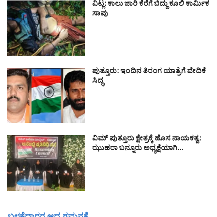
ವಿಟ್ಲ: ಕಾಲು ಜಾರಿ ಕೆರೆಗೆ ಬಿದ್ದು ಕೂಲಿ ಕಾರ್ಮಿಕ
ಸಾವು
ಪುತ್ತೂರು: ಇಂದಿನ ತಿರಂಗ ಯಾತ್ರೆಗೆ ವೇದಿಕೆ
ಸಿದ್ಧ
ವಿಮ್ ಪುತ್ತೂರು ಕ್ಷೇತ್ರಕ್ಕೆ ಹೊಸ ನಾಯಕತ್ವ:
ಝುಹರಾ ಬನ್ನೂರು ಅಧ್ಯಕ್ಷೆಯಾಗಿ…