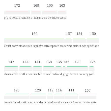
172
169
166
163
bjp national president
bt ranjan
co-operative
coastal
160
157
154
150
Court convicts accused in provocative speech case
crime
crime news
cyclothon
147
144
141
138
135
132
129
126
darmasthala
death news
dust bin
education
fraud
gl
gods own country
gold
123
120
117
114
111
107
google for education
independence
jewel
jewellers
jnana vikasa
karnataka state