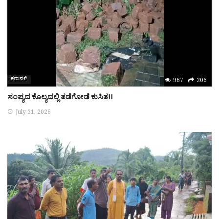
ಕರಾವಳಿ
967
206
ಸಂಪ್ಯದ ಕೊಲ್ಯದಲ್ಲಿ ತಡೆಗೋಡೆ ಕುಸಿತ!!
July 31, 2026