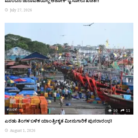
ಮುಂದಿನ ಚುನಾವಣೆಯಲ್ಲಿ ಅಶೋಕ್ ರೈ ಸೋಲು ಖಚಿತ!!
July 27, 2026
ಕರಾವಳಿ
50
11
ಎರಡು ತಿಂಗಳ ಬಳಿಕ ಯಾಂತ್ರೀಕೃತ ಮೀನುಗಾರಿಕೆ ಪುನರಾರಂಭ!
August 1, 2026