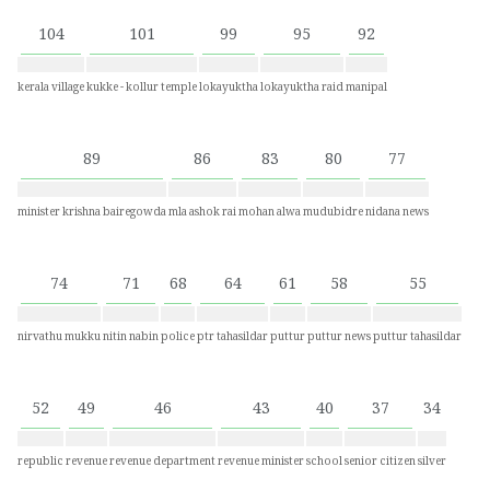
104
101
99
95
92
kerala village
kukke - kollur temple
lokayuktha
lokayuktha raid
manipal
89
86
83
80
77
minister krishna bairegowda
mla ashok rai
mohan alwa
mudubidre
nidana news
74
71
68
64
61
58
55
nirvathu mukku
nitin nabin
police
ptr tahasildar
puttur
puttur news
puttur tahasildar
52
49
46
43
40
37
34
republic
revenue
revenue department
revenue minister
school
senior citizen
silver