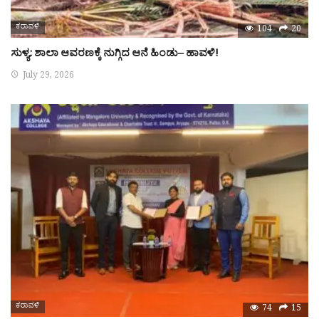
ಕರಾವಳಿ
104
20
ಸುಳ್ಯ: ಶಾಲಾ ಆವರಣಕ್ಕೆ ನುಗ್ಗಿದ ಆನೆ ಹಿಂಡು– ಹಾವಳಿ!
July 29, 2026
ಕರಾವಳಿ
74
15