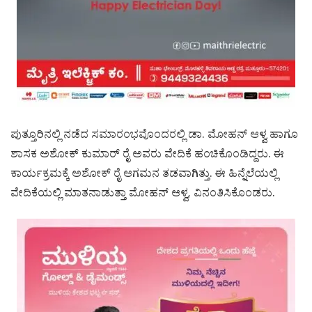
ಪುತ್ತೂರಿನಲ್ಲಿ ನಡೆದ ಸಮಾರಂಭವೊಂದರಲ್ಲಿ ಡಾ. ಮೋಹನ್ ಆಳ್ವ ಹಾಗೂ
ಶಾಸಕ ಅಶೋಕ್ ಕುಮಾರ್ ರೈ ಅವರು ವೇದಿಕೆ ಹಂಚಿಕೊಂಡಿದ್ದರು. ಈ
ಕಾರ್ಯಕ್ರಮಕ್ಕೆ ಅಶೋಕ್ ರೈ ಆಗಮನ ತಡವಾಗಿತ್ತು. ಈ ಹಿನ್ನೆಲೆಯಲ್ಲಿ
ವೇದಿಕೆಯಲ್ಲಿ ಮಾತನಾಡುತ್ತಾ ಮೋಹನ್ ಆಳ್ವ, ವಿನಂತಿಸಿಕೊಂಡರು.