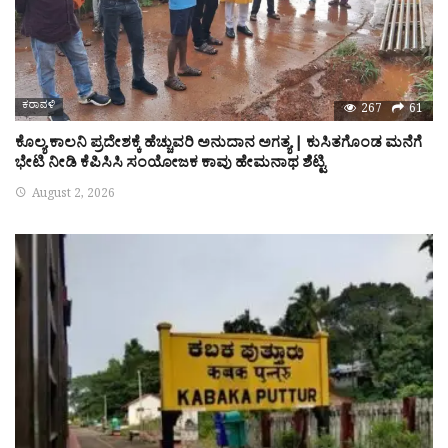
ಕರಾವಳಿ
267
61
ಕೊಲ್ಯ ಕಾಲನಿ ಪ್ರದೇಶಕ್ಕೆ ಹೆಚ್ಚುವರಿ ಅನುದಾನ ಅಗತ್ಯ | ಕುಸಿತಗೊಂಡ ಮನೆಗೆ
ಭೇಟಿ ನೀಡಿ ಕೆಪಿಸಿಸಿ ಸಂಯೋಜಕ ಕಾವು ಹೇಮನಾಥ ಶೆಟ್ಟಿ
August 2, 2026