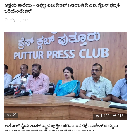
ಅಕ್ಷಯ ಕಾಲೇಜು – ಅಭಿಜ್ಞ ಎಜುಕೇಶನ್ ಒಡಂಬಡಿಕೆ: ಎಐ, ಸೈಬರ್ ಭದ್ರತೆ
ಓರಿಯೆಂಟೇಶನ್
July 30, 2026
ಕರಾವಳಿ
1,483
315
ಅಶೋಕ್ ರೈಯ ಶಾಸಕ ಸ್ಥಾನ ಪುತ್ತಿಲ ಪರಿವಾರದ ಭಿಕ್ಷೆ: ರಾಜೇಶ್ ಬನ್ನೂರು |