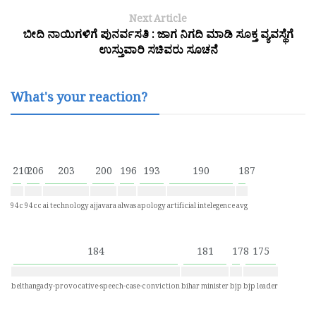
Next Article
ಬೀದಿ ನಾಯಿಗಳಿಗೆ ಪುನರ್ವಸತಿ : ಜಾಗ ನಿಗದಿ ಮಾಡಿ ಸೂಕ್ತ ವ್ಯವಸ್ಥೆಗೆ
ಉಸ್ತುವಾರಿ ಸಚಿವರು ಸೂಚನೆ
What's your reaction?
210
206
203
200
196
193
190
187
94c
94cc
ai technology
ajjavara
alwas
apology
artificial intelegence
avg
184
181
178
175
belthangady-provocative-speech-case-conviction
bihar minister
bjp
bjp leader