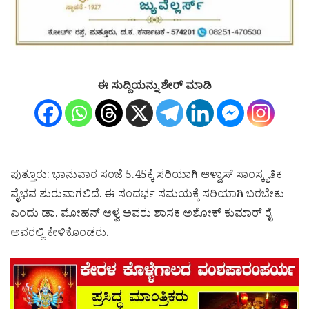
ಈ ಸುದ್ದಿಯನ್ನು ಶೇರ್ ಮಾಡಿ
ಪುತ್ತೂರು: ಭಾನುವಾರ ಸಂಜೆ 5.45ಕ್ಕೆ ಸರಿಯಾಗಿ ಆಳ್ವಾಸ್ ಸಾಂಸ್ಕೃತಿಕ
ವೈಭವ ಶುರುವಾಗಲಿದೆ. ಈ ಸಂದರ್ಭ ಸಮಯಕ್ಕೆ ಸರಿಯಾಗಿ ಬರಬೇಕು
ಎಂದು ಡಾ. ಮೋಹನ್ ಆಳ್ವ ಅವರು ಶಾಸಕ ಅಶೋಕ್ ಕುಮಾರ್ ರೈ
ಅವರಲ್ಲಿ ಕೇಳಿಕೊಂಡರು.