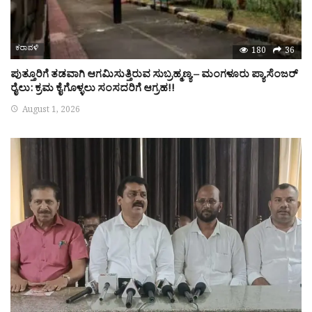
ಕರಾವಳಿ
180
36
ಪುತ್ತೂರಿಗೆ ತಡವಾಗಿ ಆಗಮಿಸುತ್ತಿರುವ ಸುಬ್ರಹ್ಮಣ್ಯ – ಮಂಗಳೂರು ಪ್ಯಾಸೆಂಜರ್
ರೈಲು: ಕ್ರಮ ಕೈಗೊಳ್ಳಲು ಸಂಸದರಿಗೆ ಆಗ್ರಹ!!
August 1, 2026