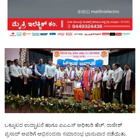
ಒಕ್ಕೂಟದ ಉದ್ಘಾಟನೆ ಹಾಗೂ ಐಎಎಸ್ ಅಧಿಕಾರಿ ಹೆಚ್. ರಾಜೇಶ್
ಪ್ರಸಾದ್ ಅವರಿಗೆ ಅಭಿನಂದನಾ ಸಮಾರಂಭ ಭಾನುವಾರ ನಡೆಯಿತು.