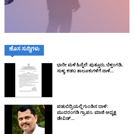
ಹೊಸ ಸುದ್ದಿಗಳು
ಭಾರೀ ಮಳೆ ಹಿನ್ನೆಲೆ: ಪುತ್ತೂರು, ಬೆಳ್ತಂಗಡಿ,
ಸುಳ್ಯ, ಕಡಬ ತಾಲೂಕುಗಳಿಗೆ ನಾಳೆ…
ಪಡುಬಿದ್ರಿಯಲ್ಲಿ ಗುಂಡಿನ ದಾಳಿ:
ಮುದರಂಗಡಿ ಗ್ರಾ.ಪಂ. ಮಾಜಿ ಅಧ್ಯಕ್ಷ
ಡೇವಿಡ್…