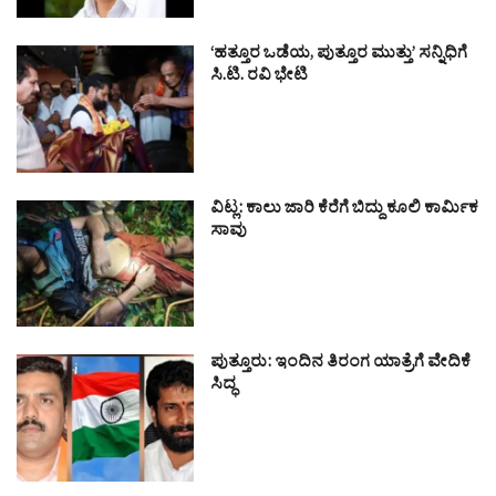
‘ಹತ್ತೂರ ಒಡೆಯ, ಪುತ್ತೂರ ಮುತ್ತು’ ಸನ್ನಿಧಿಗೆ
ಸಿ.ಟಿ. ರವಿ ಭೇಟಿ
ವಿಟ್ಲ: ಕಾಲು ಜಾರಿ ಕೆರೆಗೆ ಬಿದ್ದು ಕೂಲಿ ಕಾರ್ಮಿಕ
ಸಾವು
ಪುತ್ತೂರು: ಇಂದಿನ ತಿರಂಗ ಯಾತ್ರೆಗೆ ವೇದಿಕೆ
ಸಿದ್ಧ