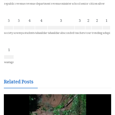
republic
revenue
revenue department
revenue minister
school
senior citizen
silver
5
5
4
4
3
3
2
2
1
society
sowmya
students
tahasildar
tahasildar absconded
teachers
tour
trending
udupi
1
wastage
Related Posts