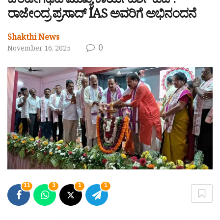
ಚಂಡೀಗಢದ ಮುಖ್ಯ ಕಾರ್ಯದರ್ಶಿ ಹೆಚ್.
ರಾಜೇಂದ್ರ ಪ್ರಸಾದ್ IAS ಅವರಿಗೆ ಅಭಿನಂದನೆ
Shakthi News
0
November 16, 2025
11
3
1
1