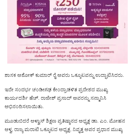
ಶಾಸಕ ಅಶೋಕ್ ಕುಮಾರ್ ರೈ ಅವರು ಒಕ್ಕೂಟವನ್ನು ಉದ್ಘಾಟಿಸಿದರು.
ಇದೇ ಸಂದರ್ಭ ಚಂಡೀಗಢ ಕೇಂದ್ರಾಡಳಿತ ಪ್ರದೇಶದ ಮುಖ್ಯ
ಕಾರ್ಯದರ್ಶಿ ಹೆಚ್. ರಾಜೇಶ್ ಪ್ರಸಾದ್ ಅವರನ್ನು ಸನ್ಮಾನಿಸಿ
ಅಭಿನಂದಿಸಲಾಯಿತು.
ಮೂಡುಬಿದರೆ ಆಳ್ವಾಸ್ ಶಿಕ್ಷಣ ಪ್ರತಿಷ್ಠಾನದ ಅಧ್ಯಕ್ಷ ಡಾ. ಎಂ. ಮೋಹನ
ಆಳ್ವ, ರಾಜ್ಯ ಮರಾಟಿ ಒಕ್ಕೂಟದ ಅಧ್ಯಕ್ಷ, ನಿವೃತ್ತ ಅಪರ ಪ್ರಧಾನ ಮುಖ್ಯ