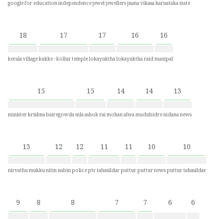
google for education
independence
jewel
jewellers
jnana vikasa
karnataka state
18
17
17
16
16
kerala village
kukke - kollur temple
lokayuktha
lokayuktha raid
manipal
15
15
14
14
13
minister krishna bairegowda
mla ashok rai
mohan alwa
mudubidre
nidana news
13
12
12
11
11
10
10
nirvathu mukku
nitin nabin
police
ptr tahasildar
puttur
puttur news
puttur tahasildar
9
8
8
7
7
6
6