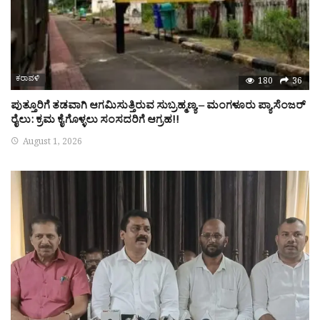
ಕರಾವಳಿ
180
36
ಪುತ್ತೂರಿಗೆ ತಡವಾಗಿ ಆಗಮಿಸುತ್ತಿರುವ ಸುಬ್ರಹ್ಮಣ್ಯ – ಮಂಗಳೂರು ಪ್ಯಾಸೆಂಜರ್
ರೈಲು: ಕ್ರಮ ಕೈಗೊಳ್ಳಲು ಸಂಸದರಿಗೆ ಆಗ್ರಹ!!
August 1, 2026