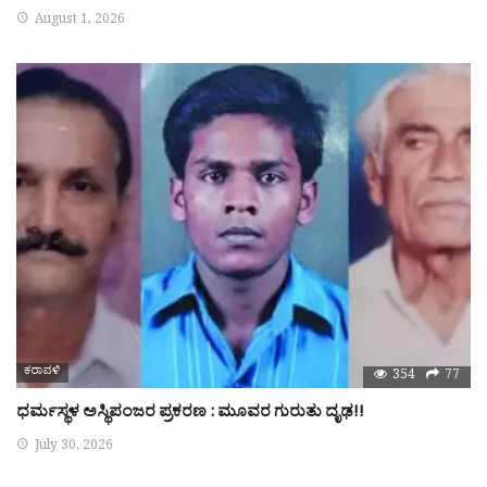
August 1, 2026
ಕರಾವಳಿ
354
77
ಧರ್ಮಸ್ಥಳ ಅಸ್ಥಿಪಂಜರ ಪ್ರಕರಣ : ಮೂವರ ಗುರುತು ದೃಢ!!
July 30, 2026