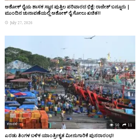
ಅಶೋಕ್ ರೈಯ ಶಾಸಕ ಸ್ಥಾನ ಪುತ್ತಿಲ ಪರಿವಾರದ ಭಿಕ್ಷೆ: ರಾಜೇಶ್ ಬನ್ನೂರು |
ಮುಂದಿನ ಚುನಾವಣೆಯಲ್ಲಿ ಅಶೋಕ್ ರೈ ಸೋಲು ಖಚಿತ!!
July 27, 2026
ಕರಾವಳಿ
50
11
ಎರಡು ತಿಂಗಳ ಬಳಿಕ ಯಾಂತ್ರೀಕೃತ ಮೀನುಗಾರಿಕೆ ಪುನರಾರಂಭ!