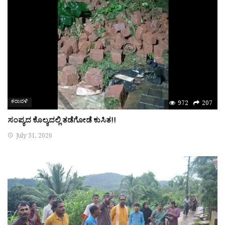
ಕರಾವಳಿ
972
207
ಸಂಪ್ಯದ ಕೊಲ್ಯದಲ್ಲಿ ತಡೆಗೋಡೆ ಕುಸಿತ!!
July 31, 2026