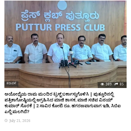
ಕರಾವಳಿ
389
85
ಅಯೋಧ್ಯೆಯ ರಾಮ ಮಂದಿರ ಟ್ರಸ್ಟ್ ಬರ್ಕಾಸ್ತುಗೊಳಿಸಿ | ಪುತ್ತೂರಿನಲ್ಲಿ
ಪತ್ರಿಕಾಗೋಷ್ಠಿಯಲ್ಲಿ ಆಗ್ರಹಿಸಿದ ಮಾಜಿ ಶಾಸಕ, ಮಾಜಿ ಸಚಿವ ವಿನಯ್
ಕುಮಾರ್ ಸೊರಕೆ | 2 ಸಾವಿರ ಕೋಟಿ ರೂ. ಹಗರಣವಾಗುವಾಗ ಇಡಿ, ಸಿಬಿಐ
ಎಲ್ಲಿ ಮಲಗಿದೆ?
July 21, 2026