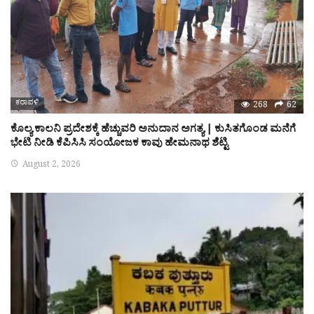
ಕರಾವಳಿ
268
62
ಕೊಲ್ಯ ಕಾಲನಿ ಪ್ರದೇಶಕ್ಕೆ ಹೆಚ್ಚುವರಿ ಅನುದಾನ ಅಗತ್ಯ | ಕುಸಿತಗೊಂಡ ಮನೆಗೆ
ಭೇಟಿ ನೀಡಿ ಕೆಪಿಸಿಸಿ ಸಂಯೋಜಕ ಕಾವು ಹೇಮನಾಥ ಶೆಟ್ಟಿ
August 2, 2026