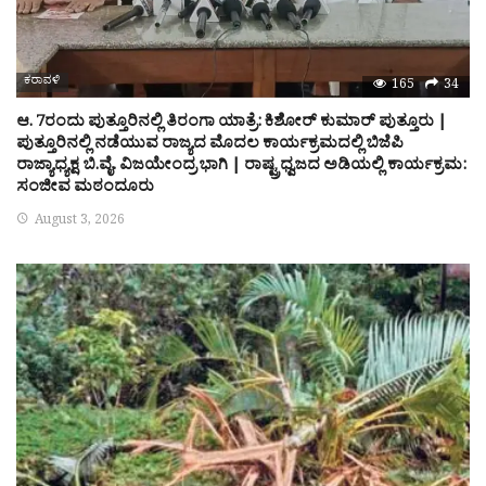
ಕರಾವಳಿ
165
34
ಆ. 7ರಂದು ಪುತ್ತೂರಿನಲ್ಲಿ ತಿರಂಗಾ ಯಾತ್ರೆ: ಕಿಶೋರ್ ಕುಮಾರ್ ಪುತ್ತೂರು |
ಪುತ್ತೂರಿನಲ್ಲಿ ನಡೆಯುವ ರಾಜ್ಯದ ಮೊದಲ ಕಾರ್ಯಕ್ರಮದಲ್ಲಿ ಬಿಜೆಪಿ
ರಾಜ್ಯಾಧ್ಯಕ್ಷ ಬಿ.ವೈ. ವಿಜಯೇಂದ್ರ ಭಾಗಿ | ರಾಷ್ಟ್ರಧ್ವಜದ ಅಡಿಯಲ್ಲಿ ಕಾರ್ಯಕ್ರಮ:
ಸಂಜೀವ ಮಠಂದೂರು
August 3, 2026