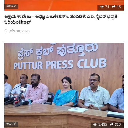
ಕರಾವಳಿ
74
15
ಅಕ್ಷಯ ಕಾಲೇಜು – ಅಭಿಜ್ಞ ಎಜುಕೇಶನ್ ಒಡಂಬಡಿಕೆ: ಎಐ, ಸೈಬರ್ ಭದ್ರತೆ
ಓರಿಯೆಂಟೇಶನ್
July 30, 2026
ಕರಾವಳಿ
1,485
315