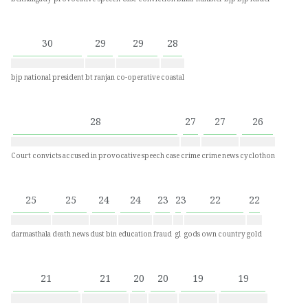
belthangady-provocative-speech-case-conviction
bihar minister
bjp
bjp leader
30
29
29
28
bjp national president
bt ranjan
co-operative
coastal
28
27
27
26
Court convicts accused in provocative speech case
crime
crime news
cyclothon
25
25
24
24
23
23
22
22
darmasthala
death news
dust bin
education
fraud
gl
gods own country
gold
21
21
20
20
19
19