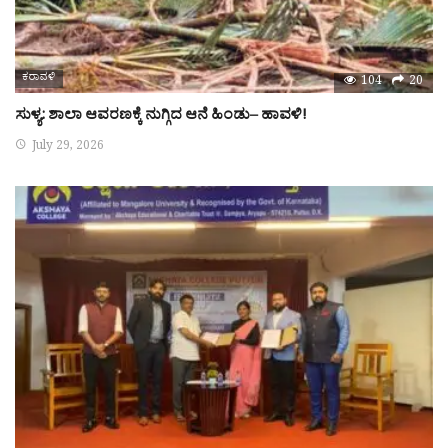
ಕರಾವಳಿ
104
20
ಸುಳ್ಯ: ಶಾಲಾ ಆವರಣಕ್ಕೆ ನುಗ್ಗಿದ ಆನೆ ಹಿಂಡು– ಹಾವಳಿ!
July 29, 2026