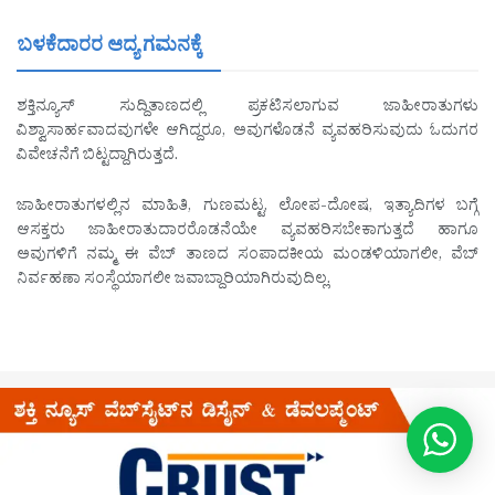
ಬಳಕೆದಾರರ ಆದ್ಯ ಗಮನಕ್ಕೆ
ಶಕ್ತಿನ್ಯೂಸ್ ಸುದ್ದಿತಾಣದಲ್ಲಿ ಪ್ರಕಟಿಸಲಾಗುವ ಜಾಹೀರಾತುಗಳು
ವಿಶ್ವಾಸಾರ್ಹವಾದವುಗಳೇ ಆಗಿದ್ದರೂ, ಅವುಗಳೊಡನೆ ವ್ಯವಹರಿಸುವುದು ಓದುಗರ
ವಿವೇಚನೆಗೆ ಬಿಟ್ಟದ್ದಾಗಿರುತ್ತದೆ.
ಜಾಹೀರಾತುಗಳಲ್ಲಿನ ಮಾಹಿತಿ, ಗುಣಮಟ್ಟ, ಲೋಪ-ದೋಷ, ಇತ್ಯಾದಿಗಳ ಬಗ್ಗೆ
ಆಸಕ್ತರು ಜಾಹೀರಾತುದಾರರೊಡನೆಯೇ ವ್ಯವಹರಿಸಬೇಕಾಗುತ್ತದೆ ಹಾಗೂ
ಅವುಗಳಿಗೆ ನಮ್ಮ ಈ ವೆಬ್ ತಾಣದ ಸಂಪಾದಕೀಯ ಮಂಡಳಿಯಾಗಲೀ, ವೆಬ್
ನಿರ್ವಹಣಾ ಸಂಸ್ಥೆಯಾಗಲೀ ಜವಾಬ್ದಾರಿಯಾಗಿರುವುದಿಲ್ಲ.