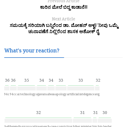
Previous Article
ಕಾರಿನ ಮೇಲೆ ಬಿದ್ದ ಕಾಡಾನೆ!!
Next Article
ಸಮಯಕ್ಕೆ ಸರಿಯಾಗಿ ಬನ್ನಿರೆಂದ ಡಾ. ಮೋಹನ್ ಆಳ್ವ! 'ನೀವು ಒಮ್ಮೆ
ಚುನಾವಣೆಗೆ ನಿಲ್ಲಿ'ರೆಂದ ಶಾಸಕ ಅಶೋಕ್ ರೈ
What's your reaction?
36
36
35
34
34
33
33
32
94c
94cc
ai technology
ajjavara
alwas
apology
artificial intelegence
avg
32
31
31
30