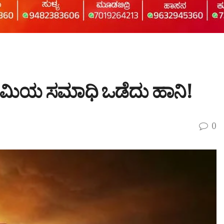
 ಭೂಮಿಯ ಸಮಾಧಿ ಒಡೆದು ಹಾನಿ!
0