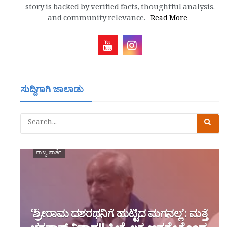
story is backed by verified facts, thoughtful analysis,
and community relevance.
Read More
ಸುದ್ದಿಗಾಗಿ ಜಾಲಾಡು
ರಾಜ್ಯ ವಾರ್ತೆ
‘ಶ್ರೀರಾಮ ದಶರಥನಿಗೆ ಹುಟ್ಟಿದ ಮಗನಲ್ಲ’: ಮತ್ತೆ