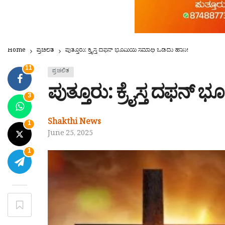
Home
ಪ್ರಚಲಿತ
ಪುತ್ತೂರು: ಕ್ರೈಸ್ತ ದಫನ್ ಭೂಮಿಯ ಸಮಾಧಿ ಒಡೆದು ಹಾನಿ!
11
ಪ್ರಚಲಿತ
ಪುತ್ತೂರು: ಕ್ರೈಸ್ತ ದಫನ್
3
Shakthi News
1
June 25, 2025
1