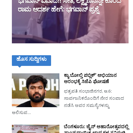
ಭಗವಾನ್ ವಿವಾದ!! ಸೀತೆ, ಲಕ್ಷ್ಮಣನನ್ನೇ ಕೊಂದ
ರಾಮ ಆದರ್ಶ ಹೇಗೆ: ಭಗವಾನ್ ಪ್ರಶ್ನೆ
ಹೊಸ ಸುದ್ದಿಗಳು
ಕ್ಯಾ ಬೋಲ್ತಿ ಪಬ್ಲಿಕ್’ ಅಭಿಯಾನ
ಆರಂಭಕ್ಕೆ ಸಿಜೆಪಿ ಘೋಷಣೆ
ಛತ್ರಪತಿ ಸಂಭಾಜಿನಗರ, ಆ.6:
ಸಾರ್ವಜನಿಕರೊಂದಿಗೆ ನೇರ ಸಂವಾದ
ನಡೆಸಿ ಅವರ ಸಮಸ್ಯೆಗಳನ್ನು
ಆಲಿಸುವ…
ಬೆಂಗಳೂರು: ಜೈನ್ ಆಹಾರೋತ್ಸವದಲ್ಲಿ