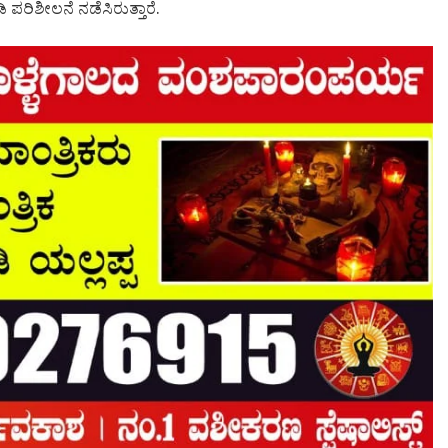
ಿ ಪರಿಶೀಲನೆ ನಡೆಸಿರುತ್ತಾರೆ.