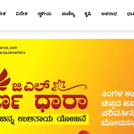
ದೇಶ
ವಿದೇಶ
ಸ್ಥಳೀಯ
ವಾಣಿಜ್ಯ
ಕೃಷಿ
ಅಪರಾಧ
ಧಾರ