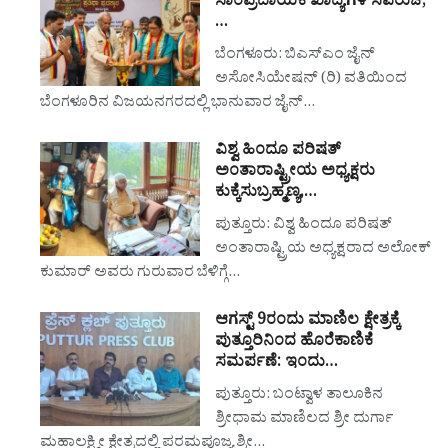
ಸಾಂಪ್ರದಾಯಿಕ ಖಾದ್ಯಗಳ ಸವಿರುಚಿ,
…
ಬೆಂಗಳೂರು: ಬಿಎಸ್‌ಎಂ ಜೈನ್
ಅಸೋಸಿಯೇಷನ್ (ರಿ) ವತಿಯಿಂದ
ಬೆಂಗಳೂರಿನ ವಿಜಯನಗರದಲ್ಲಿ ಭಾನುವಾರ ಜೈನ್…
ವಿಶ್ವ ಹಿಂದೂ ಪರಿಷತ್
ಅಂತಾರಾಷ್ಟ್ರೀಯ ಅಧ್ಯಕ್ಷರು
ಕುಕ್ಕೆಸುಬ್ರಹ್ಮಣ್ಯ,…
ಪುತ್ತೂರು: ವಿಶ್ವ ಹಿಂದೂ ಪರಿಷತ್
ಅಂತಾರಾಷ್ಟ್ರಿಯ ಅಧ್ಯಕ್ಷರಾದ ಅಲೋಕ್
ಕುಮಾರ್ ಅವರು ಗುರುವಾರ ಬೆಳಿಗ್ಗೆ…
ಆಗಸ್ಟ್ 9ರಂದು ಮಾಣಿಲ ಕ್ಷೇತ್ರಕ್ಕೆ
ಪುತ್ತೂರಿನಿಂದ ಹೊರೆಕಾಣಿಕೆ
ಸಮರ್ಪಣೆ: ಇಂದು…
ಪುತ್ತೂರು: ಬಂಟ್ವಾಳ ತಾಲೂಕಿನ
ಶ್ರೀಧಾಮ ಮಾಣಿಲದ ಶ್ರೀ ದುರ್ಗಾ
ಮಹಾಲಕ್ಷ್ಮೀ ಕ್ಷೇತ್ರದಲ್ಲಿ ಪರಮಪೂಜ್ಯ ಶ್ರೀ…