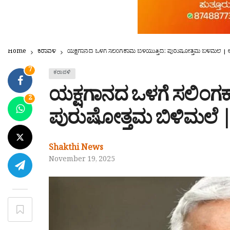
Home
ಕರಾವಳಿ
ಯಕ್ಷಗಾನದ ಒಳಗೆ ಸಲಿಂಗಕಾಮ ಬೆಳೆಯುತ್ತಿದೆ: ಪುರುಷೋತ್ತಮ ಬಿಳಿಮಲೆ | 
7
ಕರಾವಳಿ
ಯಕ್ಷಗಾನದ ಒಳಗೆ ಸಲಿಂಗಕಾ
2
ಪುರುಷೋತ್ತಮ ಬಿಳಿಮಲೆ |
Shakthi News
November 19, 2025