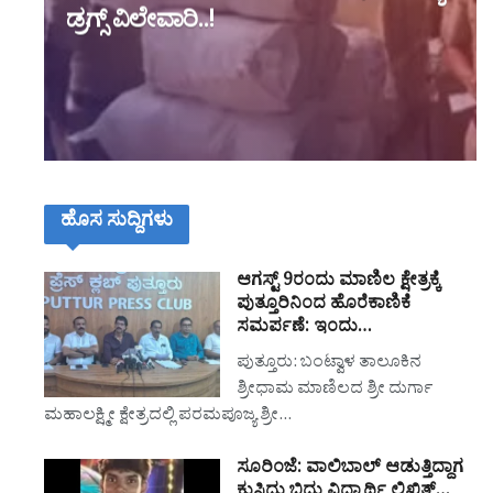
ಡ್ರಗ್ಸ್ ವಿಲೇವಾರಿ..!
ಹೊಸ ಸುದ್ದಿಗಳು
ಆಗಸ್ಟ್ 9ರಂದು ಮಾಣಿಲ ಕ್ಷೇತ್ರಕ್ಕೆ
ಪುತ್ತೂರಿನಿಂದ ಹೊರೆಕಾಣಿಕೆ
ಸಮರ್ಪಣೆ: ಇಂದು…
ಪುತ್ತೂರು: ಬಂಟ್ವಾಳ ತಾಲೂಕಿನ
ಶ್ರೀಧಾಮ ಮಾಣಿಲದ ಶ್ರೀ ದುರ್ಗಾ
ಮಹಾಲಕ್ಷ್ಮೀ ಕ್ಷೇತ್ರದಲ್ಲಿ ಪರಮಪೂಜ್ಯ ಶ್ರೀ…
ಸೂರಿಂಜೆ: ವಾಲಿಬಾಲ್ ಆಡುತ್ತಿದ್ದಾಗ
ಕುಸಿದು ಬಿದ್ದು ವಿದ್ಯಾರ್ಥಿ ಲಿಖಿತ್…