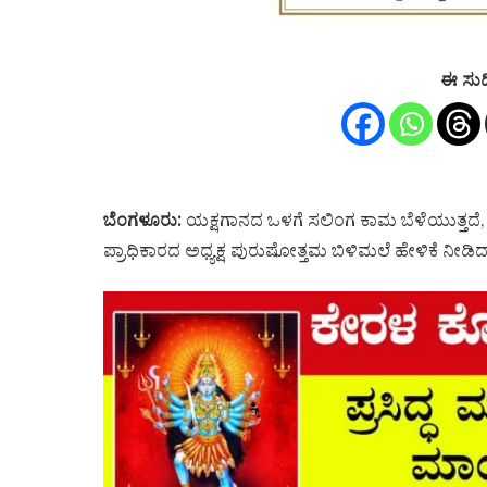
ಈ ಸುದ
ಬೆಂಗಳೂರು
:
ಯಕ್ಷಗಾನದ ಒಳಗೆ ಸಲಿಂಗ ಕಾಮ ಬೆಳೆಯುತ್ತದೆ, 
ಪ್ರಾಧಿಕಾರದ ಅಧ್ಯಕ್ಷ ಪುರುಷೋತ್ತಮ ಬಿಳಿಮಲೆ ಹೇಳಿಕೆ ನೀಡಿದ್ದ