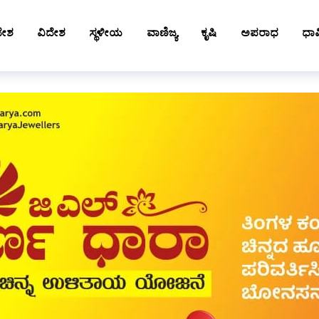
ದೇಶ
ವಿದೇಶ
ಸ್ಥಳೀಯ
ವಾಣಿಜ್ಯ
ಕೃಷಿ
ಅಪರಾಧ
ಧಾರ