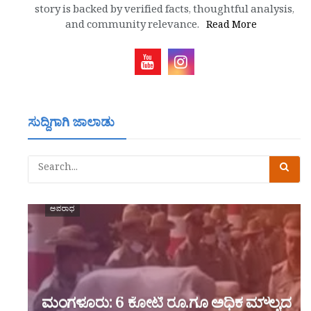
story is backed by verified facts, thoughtful analysis,
and community relevance.
Read More
ಸುದ್ದಿಗಾಗಿ ಜಾಲಾಡು
ಅಪರಾಧ
ಮಂಗಳೂರು: 6 ಕೋಟಿ ರೂ.ಗೂ ಅಧಿಕ ಮೌಲ್ಯದ