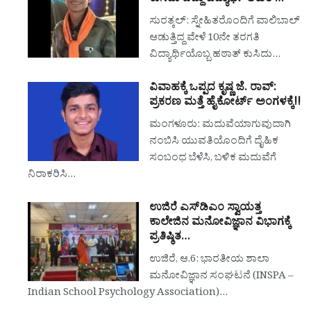
ಸುರತ್ಕಲ್: ಸ್ನೇಹಿತರೊಂದಿಗೆ ವಾಲಿಬಾಲ್
ಆಡುತ್ತಿದ್ದ ವೇಳೆ 10ನೇ ತರಗತಿ
ವಿದ್ಯಾರ್ಥಿಯೊಬ್ಬ ಹಠಾತ್ ಕುಸಿದು…
ವಿವಾಹಕ್ಕೆ ಒಪ್ಪದ ಕೃಷ್ಣ ಜೆ. ರಾವ್:
ಪ್ರಕರಣ ಮತ್ತೆ ಹೈಕೋರ್ಟ್ ಅಂಗಳಕ್ಕೆ!!
ಮಂಗಳೂರು: ಮದುವೆಯಾಗುವುದಾಗಿ
ನಂಬಿಸಿ ಯುವತಿಯೊಂದಿಗೆ ದೈಹಿಕ
ಸಂಬಂಧ ಬೆಳೆಸಿ, ಬಳಿಕ ಮದುವೆಗೆ
ನಿರಾಕರಿಸಿ…
ಉಜಿರೆ ಎಸ್‌ಡಿಎಂ ಸ್ವಾಯತ್ತ
ಕಾಲೇಜಿನ ಮನೋವಿಜ್ಞಾನ ವಿಭಾಗಕ್ಕೆ
ಪ್ರತಿಷ್ಠಿತ…
ಉಜಿರೆ, ಆ.6: ಭಾರತೀಯ ಶಾಲಾ
ಮನೋವಿಜ್ಞಾನ ಸಂಘಟನೆ (INSPA –
Indian School Psychology Association)…