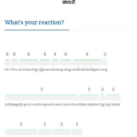
ಚಾಲನೆ
What's your reaction?
6
6
6
6
6
6
6
5
94c
94cc
ai technology
ajjavara
alwas
apology
artificial intelegence
avg
5
5
5
5
belthangady-provocative-speech-case-conviction
bihar minister
bjp
bjp leader
5
5
5
5