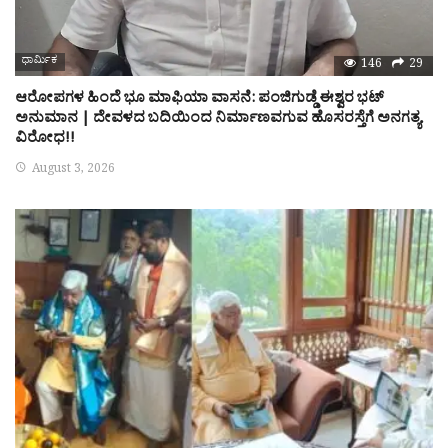
ಧಾರ್ಮಿಕ
146
29
ಆರೋಪಗಳ ಹಿಂದೆ ಭೂ ಮಾಫಿಯಾ ವಾಸನೆ: ಪಂಜಿಗುಡ್ಡೆ ಈಶ್ವರ ಭಟ್
ಅನುಮಾನ | ದೇವಳದ ಬದಿಯಿಂದ ನಿರ್ಮಾಣವಗುವ ಹೊಸರಸ್ತೆಗೆ ಅನಗತ್ಯ
ವಿರೋಧ!!
August 3, 2026