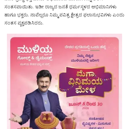
ಸಂತಸವಾಯಿತು. ಇಡೀ ರಾಜ್ಯದ ಜನತೆ ಧರ್ಮಸ್ಥಳದ ಅಭಿಮಾನಿಗಳು
ಹಾಗೂ ಭಕ್ತರು. ನಾವೆಲ್ಲರೂ ನಿಮ್ಮ ಪವಿತ್ರ ಕ್ಷೇತ್ರದ ಫಲಾನುಭವಿಗಳು ಎಂದು
ಸಂತಸ ವ್ಯಕ್ತಪಡಿಸಿದರು.