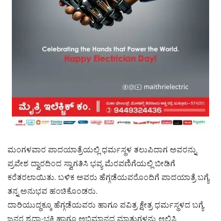
ಮಂಗಳವಾರ ಪಾದಯಾತ್ರೆಯಲ್ಲಿ ಧರ್ಮಸ್ಥಳ ತಲುಪಿದಾಗ ಅವರನ್ನು
ಪ್ರವೇಶ ದ್ವಾರದಿಂದ ಸ್ವಾಗತಿಸಿ ಭವ್ಯ ಮೆರವಣಿಗೆಯಲ್ಲಿ ಬೀಡಿಗೆ
ಕರೆತರಲಾಯಿತು. ಬಳಿಕ ಅವರು ಹೆಗ್ಗಡೆಯವರೊಂದಿಗೆ ಪಾದಯಾತ್ರೆ ಬಗ್ಯೆ
ತನ್ನ ಅನುಭವ ಹಂಚಿಕೊಂಡರು.
ದಾರಿಯುದ್ಧಕ್ಕೂ ಹೆಗ್ಗಡೆಯವರು ಹಾಗೂ ಪವಿತ್ರ ಕ್ಷೇತ್ರ ಧರ್ಮಸ್ಥಳದ ಬಗ್ಯೆ
ಜನರ ಶ್ರದ್ಧಾ-ಭಕ್ತಿ ಹಾಗೂ ಅಭಿಮಾನದ ಮಾತುಗಳನ್ನು ಆಲಿಸಿ