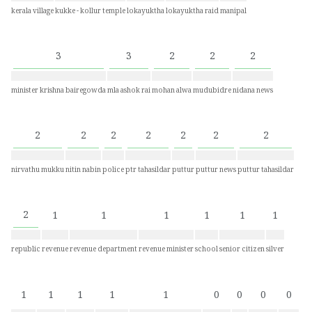
kerala village
kukke - kollur temple
lokayuktha
lokayuktha raid
manipal
3
3
2
2
2
minister krishna bairegowda
mla ashok rai
mohan alwa
mudubidre
nidana news
2
2
2
2
2
2
2
nirvathu mukku
nitin nabin
police
ptr tahasildar
puttur
puttur news
puttur tahasildar
2
1
1
1
1
1
1
republic
revenue
revenue department
revenue minister
school
senior citizen
silver
1
1
1
1
1
0
0
0
0