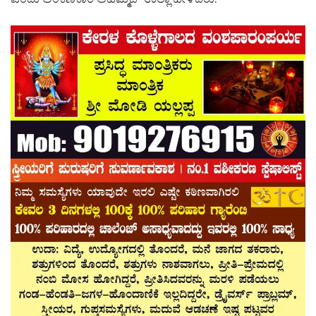
ಎಂದು ಅಂಕಣಕಾರ ಅಹಮ್ಮದ್ ಉಲ್ಲಾ ಹೇಳಿದರು.