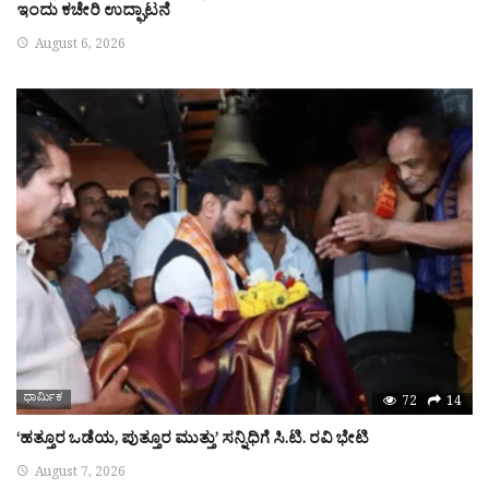
ಇಂದು ಕಚೇರಿ ಉದ್ಘಾಟನೆ
August 6, 2026
ಧಾರ್ಮಿಕ
72
14
‘ಹತ್ತೂರ ಒಡೆಯ, ಪುತ್ತೂರ ಮುತ್ತು’ ಸನ್ನಿಧಿಗೆ ಸಿ.ಟಿ. ರವಿ ಭೇಟಿ
August 7, 2026