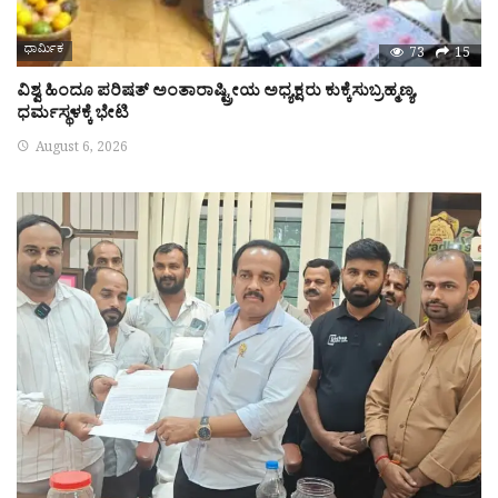
ಧಾರ್ಮಿಕ
73
15
ವಿಶ್ವ ಹಿಂದೂ ಪರಿಷತ್ ಅಂತಾರಾಷ್ಟ್ರೀಯ ಅಧ್ಯಕ್ಷರು ಕುಕ್ಕೆಸುಬ್ರಹ್ಮಣ್ಯ,
ಧರ್ಮಸ್ಥಳಕ್ಕೆ ಭೇಟಿ
August 6, 2026