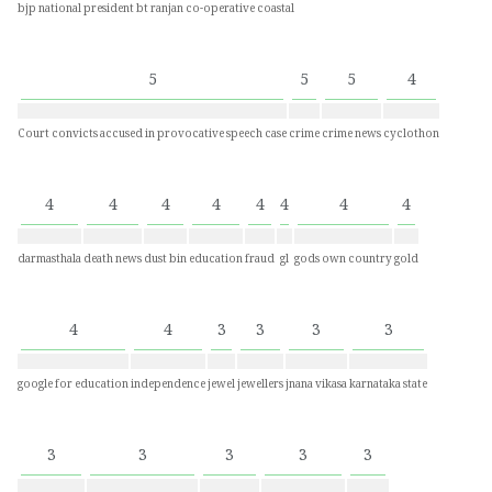
bjp national president
bt ranjan
co-operative
coastal
5
5
5
4
Court convicts accused in provocative speech case
crime
crime news
cyclothon
4
4
4
4
4
4
4
4
darmasthala
death news
dust bin
education
fraud
gl
gods own country
gold
4
4
3
3
3
3
google for education
independence
jewel
jewellers
jnana vikasa
karnataka state
3
3
3
3
3