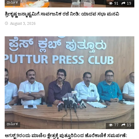
ಧಾರ್ಮಿಕ
91
19
ಶ್ರೀಕೃಷ್ಣ ಜನ್ಮಾಷ್ಟಮಿಗೆ ಸಾರ್ವಜನಿಕ ರಜೆ ನೀಡಿ: ಯಾದವ ಸಭಾ ಮನವಿ
August 3, 2026
ಧಾರ್ಮಿಕ
77
15
ಆಗಸ್ಟ್ 9ರಂದು ಮಾಣಿಲ ಕ್ಷೇತ್ರಕ್ಕೆ ಪುತ್ತೂರಿನಿಂದ ಹೊರೆಕಾಣಿಕೆ ಸಮರ್ಪಣೆ: