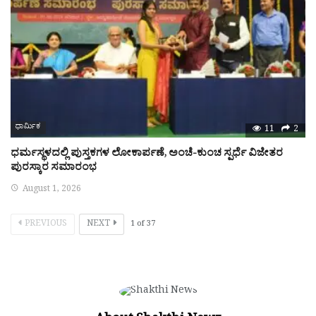
ಧಾರ್ಮಿಕ
11
2
ಧರ್ಮಸ್ಥಳದಲ್ಲಿ ಪುಸ್ತಕಗಳ ಲೋಕಾರ್ಪಣೆ, ಅಂಚೆ-ಕುಂಚ ಸ್ಪರ್ಧೆ ವಿಜೇತರ
ಪುರಸ್ಕಾರ ಸಮಾರಂಭ
August 1, 2026
PREVIOUS
NEXT
1
of
37