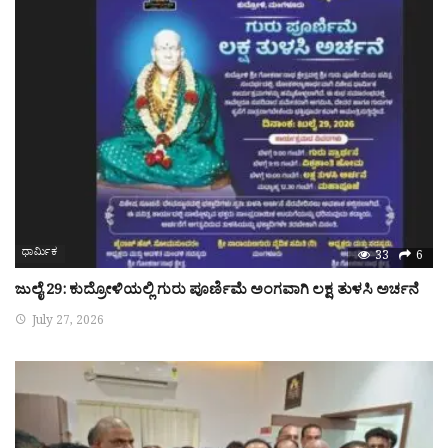
ಧಾರ್ಮಿಕ
33
6
ಜುಲೈ 29: ಕುದ್ರೋಳಿಯಲ್ಲಿ ಗುರು ಪೂರ್ಣಿಮೆ ಅಂಗವಾಗಿ ಲಕ್ಷ ತುಳಸಿ ಅರ್ಚನೆ
July 27, 2026