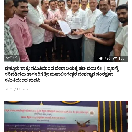
ಧಾರ್ಮಿಕ
724
150
ಪುತ್ತೂರು ಜಾತ್ರೆ: ಸಮಿತಿಯಿಂದ ದೇವಾಲಯಕ್ಕೆ ಹಣ ವಂಚನೆ!! | ವ್ಯವಸ್ಥೆ
ಸರಿಪಡಿಸಲು ಶಾಸಕರಿಗೆ ಶ್ರೀ ಮಹಾಲಿಂಗೇಶ್ವರ ದೇವಸ್ಥಾನ ಸಂರಕ್ಷಣಾ
ಸಮಿತಿಯಿಂದ ಮನವಿ
July 14, 2026