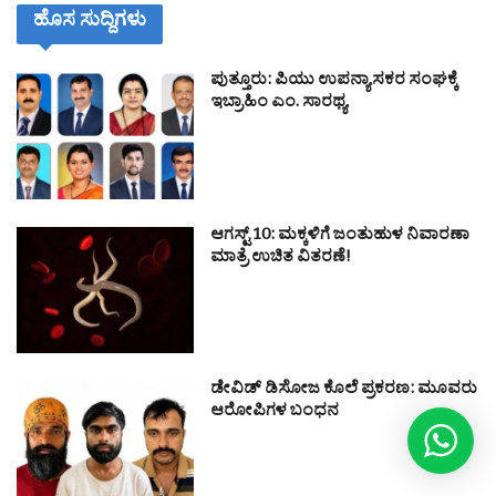
ಹೊಸ ಸುದ್ದಿಗಳು
ಪುತ್ತೂರು: ಪಿಯು ಉಪನ್ಯಾಸಕರ ಸಂಘಕ್ಕೆ
ಇಬ್ರಾಹಿಂ ಎಂ. ಸಾರಥ್ಯ
ಆಗಸ್ಟ್ 10: ಮಕ್ಕಳಿಗೆ ಜಂತುಹುಳ ನಿವಾರಣಾ
ಮಾತ್ರೆ ಉಚಿತ ವಿತರಣೆ!
ಡೇವಿಡ್ ಡಿಸೋಜ ಕೊಲೆ ಪ್ರಕರಣ: ಮೂವರು
ಆರೋಪಿಗಳ ಬಂಧನ