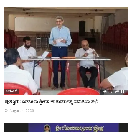
ಧಾರ್ಮಿಕ
57
11
ಪುತ್ತೂರು: ಎಡನೀರು ಶ್ರೀಗಳ ಚಾತುರ್ಮಾಸ್ಯ ಸಮಿತಿಯ ಸಭೆ
August 4, 2026