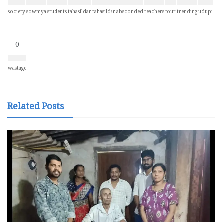
society
sowmya
students
tahasildar
tahasildar absconded
teachers
tour
trending
udupi
0
wastage
Related Posts