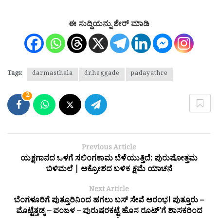
ಈ ಸುದ್ದಿಯನ್ನು ಶೇರ್ ಮಾಡಿ
Tags:
darmasthala
dr.heggade
padayathre
2
Previous Article
ಯಕ್ಷಗಾನದ ಒಳಗೆ ಸಲಿಂಗಕಾಮ ಬೆಳೆಯುತ್ತಿದೆ: ಪುರುಷೋತ್ತಮ
ಬಿಳಿಮಲೆ | ಆಕ್ರೋಶದ ಬಳಿಕ ಕ್ಷಮೆ ಯಾಚನೆ
Next Article
ಬೆಂಗಳೂರಿಗೆ ಪುತ್ತೂರಿನಿಂದ ಹಗಲು ಬಸ್ ಸೇವೆ ಆರಂಭ! ಪುತ್ತೂರು –
ಮೊಟ್ಟೆತ್ತಡ್ಕ – ಪಂಜಳ – ಪುರುಷರಕಟ್ಟೆ ಹೊಸ ರೂಟ್’ಗೆ ಶಾಸಕರಿಂದ