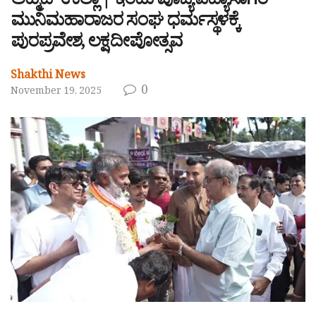
ಅಹ್ಮದ್ ಉಲ್ಲಾ | ಇಂದು ಪೂಜ್ಯ ವಿದ್ಯಾಸಾಗರ
ಮುನಿಮಹಾರಾಜರ ಸಂಘ ಧರ್ಮಸ್ಥಳಕ್ಕೆ
ಪುರಪ್ರವೇಶ, ಲಕ್ಷದೀಪೋತ್ಸವ
Shakthi News
0
November 19, 2025