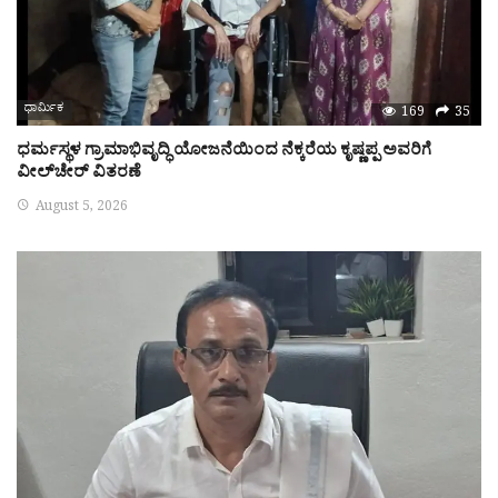
ಧಾರ್ಮಿಕ
169
35
ಧರ್ಮಸ್ಥಳ ಗ್ರಾಮಾಭಿವೃದ್ಧಿ ಯೋಜನೆಯಿಂದ ನೆಕ್ಕರೆಯ ಕೃಷ್ಣಪ್ಪ ಅವರಿಗೆ
ವೀಲ್‌ಚೇರ್ ವಿತರಣೆ
August 5, 2026