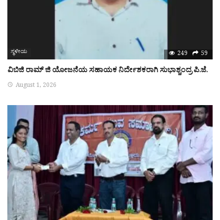
ಸ್ಥಳೀಯ
249
59
ವಿಬಿಜಿ ರಾಮ್ ಜಿ ಯೋಜನೆಯ ಸಹಾಯಕ ನಿರ್ದೇಶಕರಾಗಿ ಸುಭಾಶ್ಚಂದ್ರ ಪಿ.ಜೆ.
August 1, 2026