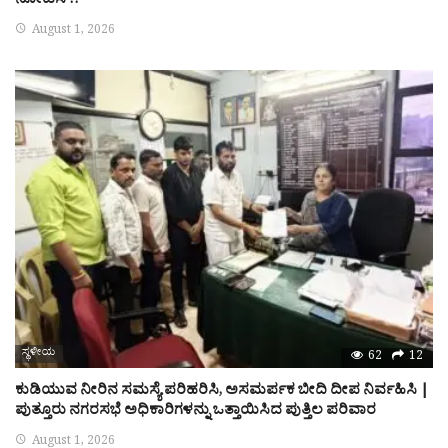
ನೋಟಿಸ್!!
August 1, 2026
ಸ್ಥಳೀಯ
62
12
ಕುಡಿಯುವ ನೀರಿನ ಸಮಸ್ಯೆ ಪರಿಹರಿಸಿ, ಅಸಮರ್ಪಕ ಬೀದಿ ದೀಪ ನಿರ್ವಹಿಸಿ |
ಪುತ್ತೂರು ನಗರಸಭೆ ಅಧಿಕಾರಿಗಳನ್ನು ಒತ್ತಾಯಿಸಿದ ಪುತ್ತಿಲ ಪರಿವಾರ
August 1, 2026