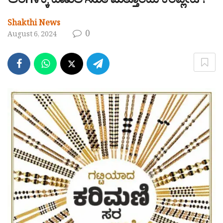
ಅಂಗಳಕ್ಕೆ ದಾಖಲೆ ಸಹಿತ ಮತ್ತೊಂದು ಕಂಪ್ಲೇಟ್!
Shakthi News
0
August 6, 2024