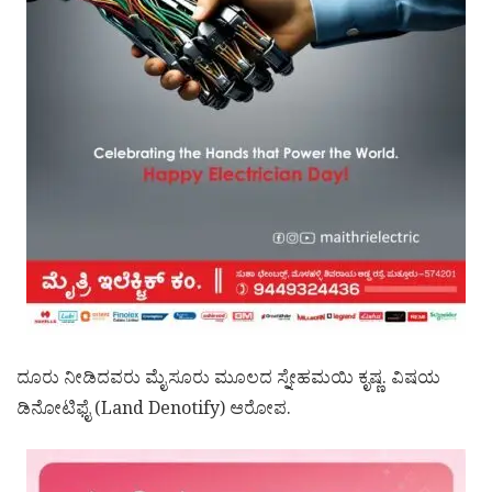
ದೂರು ನೀಡಿದವರು ಮೈಸೂರು ಮೂಲದ ಸ್ನೇಹಮಯಿ ಕೃಷ್ಣ. ವಿಷಯ
ಡಿನೋಟಿಫೈ (Land Denotify) ಆರೋಪ.