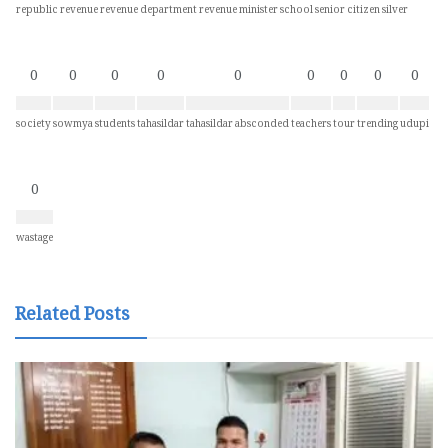
republic
revenue
revenue department
revenue minister
school
senior citizen
silver
0
0
0
0
0
0
0
0
0
society
sowmya
students
tahasildar
tahasildar absconded
teachers
tour
trending
udupi
0
wastage
Related Posts