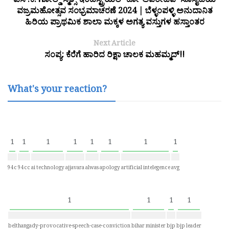
ಎಸ್.ಕೆ. ಗೋಲ್ಡ್’ಸ್ಮಿತ್ಸ್ ಇಂಡಸ್ಟ್ರಿಯಲ್ ಕೋ-ಆಪರೇಟಿವ್ ಸೊಸೈಟಿಯ
ವಜ್ರಮಹೋತ್ಸವ ಸಂಭ್ರಮಾಚರಣೆ 2024 | ಬೆಳ್ಳಂಪಳ್ಳಿ ಅನುದಾನಿತ
ಹಿರಿಯ ಪ್ರಾಥಮಿಕ ಶಾಲಾ ಮಕ್ಕಳ ಅಗತ್ಯ ವಸ್ತುಗಳ ಹಸ್ತಾಂತರ
Next Article
ಸಂಪ್ಯ: ಕೆರೆಗೆ ಹಾರಿದ ರಿಕ್ಷಾ ಚಾಲಕ ಮಹಮ್ಮದ್!!
What's your reaction?
1
1
1
1
1
1
1
1
94c
94cc
ai technology
ajjavara
alwas
apology
artificial intelegence
avg
1
1
1
1
belthangady-provocative-speech-case-conviction
bihar minister
bjp
bjp leader