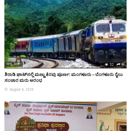
ರಾಜ್ಯ ವಾರ್ತೆ
32
6
ಶಿರಾಡಿ ಘಾಟ್‌ನಲ್ಲಿ ಮಣ್ಣು ತೆರವು ಪೂರ್ಣ: ಮಂಗಳೂರು – ಬೆಂಗಳೂರು ರೈಲು
ಸಂಚಾರ ಮರು ಆರಂಭ
August 4, 2026