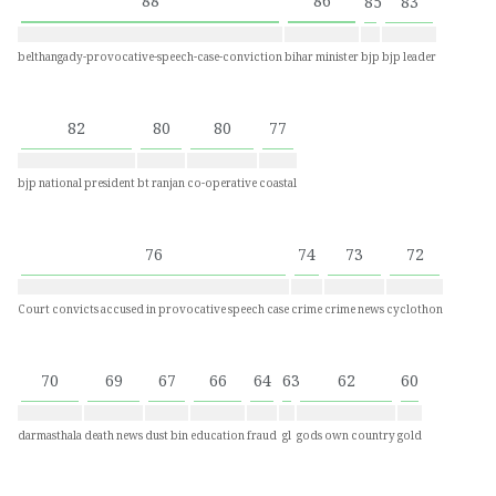
88
86
85
83
belthangady-provocative-speech-case-conviction
bihar minister
bjp
bjp leader
82
80
80
77
bjp national president
bt ranjan
co-operative
coastal
76
74
73
72
Court convicts accused in provocative speech case
crime
crime news
cyclothon
70
69
67
66
64
63
62
60
darmasthala
death news
dust bin
education
fraud
gl
gods own country
gold