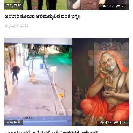
ರಾಜ್ಯ ವಾರ್ತೆ
107
20
ಅಂಬಾರಿ ಹೊರುವ ಅಭಿಮನ್ಯುವಿನ ದಂತ ಭಗ್ನ!!
July 6, 2026
ರಾಜ್ಯ ವಾರ್ತೆ
477
103