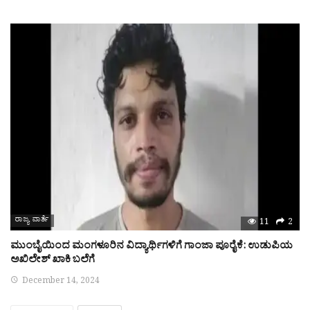
ರಾಜ್ಯ ವಾರ್ತೆ
11
2
ಮುಂಬೈಯಿಂದ ಮಂಗಳೂರಿನ ವಿದ್ಯಾರ್ಥಿಗಳಿಗೆ ಗಾಂಜಾ ಪೂರೈಕೆ: ಉಡುಪಿಯ
ಅಖಿಲೇಶ್ ಖಾಕಿ ಬಲೆಗೆ
December 14, 2024