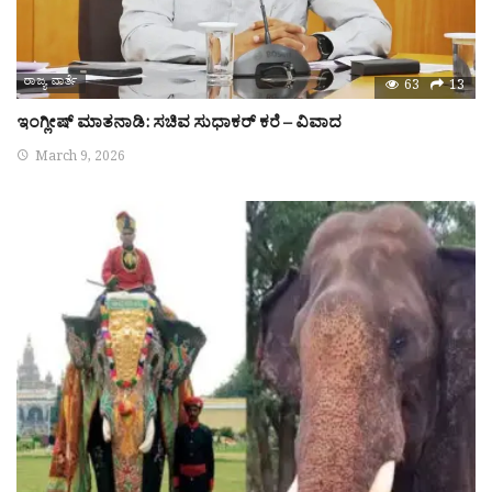
ರಾಜ್ಯ ವಾರ್ತೆ
63
13
ಇಂಗ್ಲೀಷ್ ಮಾತನಾಡಿ: ಸಚಿವ ಸುಧಾಕರ್ ಕರೆ – ವಿವಾದ
March 9, 2026