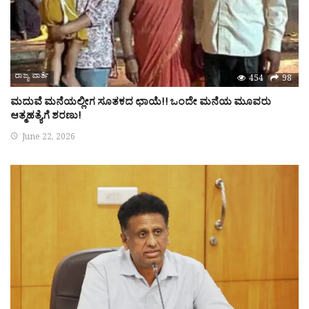
ರಾಜ್ಯ ವಾರ್ತೆ
454
98
ಮದುವೆ ಮನೆಯಲ್ಲೀಗ ಸೂತಕದ ಛಾಯೆ!! ಒಂದೇ ಮನೆಯ ಮೂವರು
ಆತ್ಮಹತ್ಯೆಗೆ ಶರಣು!
June 22, 2026