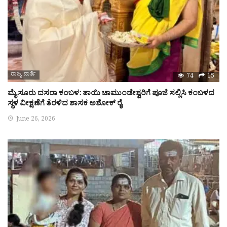
ರಾಜ್ಯ ವಾರ್ತೆ
74
15
ಮೈಸೂರು ದಸರಾ ಕಂಬಳ: ತಾಯಿ ಚಾಮುಂಡೇಶ್ವರಿಗೆ ಪೂಜೆ ಸಲ್ಲಿಸಿ ಕಂಬಳದ
ಸ್ಥಳ ವೀಕ್ಷಣೆಗೆ ತೆರಳಿದ ಶಾಸಕ ಅಶೋಕ್ ರೈ
June 26, 2026