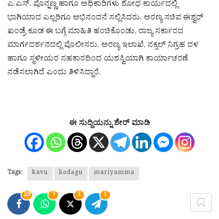
ಎ.ಎಸ್. ಪೊನ್ನಣ್ಣ ಹಾಗೂ ಅಧಿಕಾರಿಗಳು ಶೋಧ ಕಾರ್ಯದಲ್ಲಿ
ಭಾಗಿಯಾದ ಎಲ್ಲರಿಗೂ ಅಭಿನಂದನೆ ಸಲ್ಲಿಸಿದರು. ಅರಣ್ಯ ಸಚಿವ ಈಶ್ವರ್
ಖಂಡ್ರೆ ಕೂಡ ಈ ಬಗ್ಗೆ ಮಾಹಿತಿ ಹಂಚಿಕೊಂಡು, ರಾಜ್ಯ ಸರ್ಕಾರದ
ಮಾರ್ಗದರ್ಶನದಲ್ಲಿ ಪೊಲೀಸರು, ಅರಣ್ಯ ಇಲಾಖೆ, ನಕ್ಸಲ್ ನಿಗ್ರಹ ದಳ
ಹಾಗೂ ಸ್ಥಳೀಯರ ಸಹಕಾರದಿಂದ ಯಶಸ್ವಿಯಾಗಿ ಕಾರ್ಯಾಚರಣೆ
ನಡೆಸಲಾಗಿದೆ ಎಂದು ತಿಳಿಸಿದ್ದಾರೆ.
ಈ ಸುದ್ದಿಯನ್ನು ಶೇರ್ ಮಾಡಿ
Tags:
kavu
kodagu
mariyamma
29
7
1
1