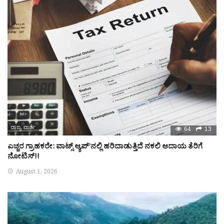
ರಾಜ್ಯ ವಾರ್ತೆ
64
13
ಎಚ್ಚರ ಗ್ರಾಹಕರೇ: ವಾಟ್ಸ್ ಆ್ಯಪ್’ನಲ್ಲಿ ಹರಿದಾಡುತ್ತಿದೆ ನಕಲಿ ಆದಾಯ ತೆರಿಗೆ
ನೋಟಿಸ್!!
August 1, 2026