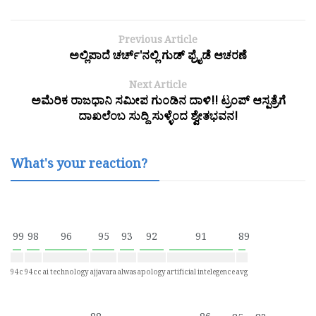
Previous Article
ಅಲ್ಲಿಪಾದೆ ಚರ್ಚ್'ನಲ್ಲಿ ಗುಡ್ ಫ್ರೈಡೆ ಆಚರಣೆ
Next Article
ಅಮೆರಿಕ ರಾಜಧಾನಿ ಸಮೀಪ ಗುಂಡಿನ ದಾಳಿ!! ಟ್ರಂಪ್ ಆಸ್ಪತ್ರೆಗೆ
ದಾಖಲೆಂಬ ಸುದ್ದಿ ಸುಳ್ಳೆಂದ ಶ್ವೇತಭವನ!
What's your reaction?
99
98
96
95
93
92
91
89
94c
94cc
ai technology
ajjavara
alwas
apology
artificial intelegence
avg