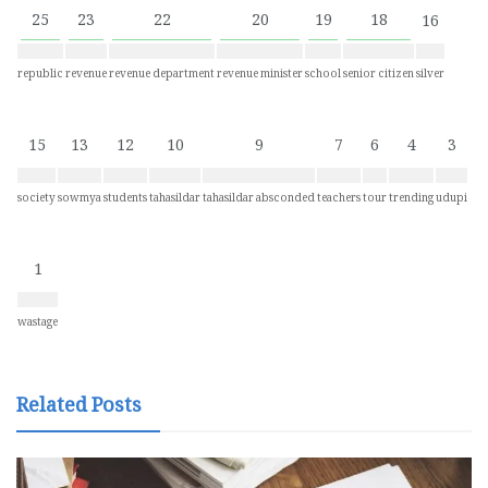
25
23
22
20
19
18
16
republic
revenue
revenue department
revenue minister
school
senior citizen
silver
15
13
12
10
9
7
6
4
3
society
sowmya
students
tahasildar
tahasildar absconded
teachers
tour
trending
udupi
1
wastage
Related Posts