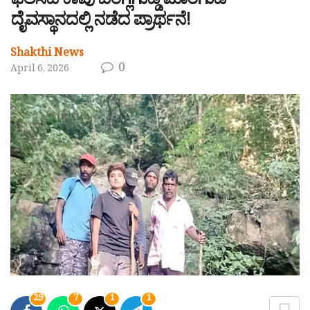
ಫಲಿಸಿದ ಕಾವು ಬಂಗ್ಲೆಗುಡ್ಡೆ ಮಾರಿಗುಡಿ
ದೈವಸ್ಥಾನದಲ್ಲಿ ನಡೆದ ಪ್ರಾರ್ಥನೆ!
Shakthi News
0
April 6, 2026
29
7
1
1