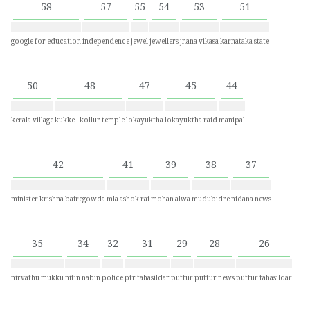
58
57
55
54
53
51
google for education
independence
jewel
jewellers
jnana vikasa
karnataka state
50
48
47
45
44
kerala village
kukke - kollur temple
lokayuktha
lokayuktha raid
manipal
42
41
39
38
37
minister krishna bairegowda
mla ashok rai
mohan alwa
mudubidre
nidana news
35
34
32
31
29
28
26
nirvathu mukku
nitin nabin
police
ptr tahasildar
puttur
puttur news
puttur tahasildar