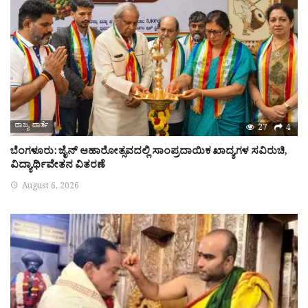
ರಾಜ್ಯ ವಾರ್ತೆ
27
4
ಬೆಂಗಳೂರು: ಜೈನ್ ಆಹಾರೋತ್ಸವದಲ್ಲಿ ಸಾಂಪ್ರದಾಯಿಕ ಖಾದ್ಯಗಳ ಸವಿರುಚಿ,
ವಿದ್ಯಾರ್ಥಿವೇತನ ವಿತರಣೆ
August 6, 2026