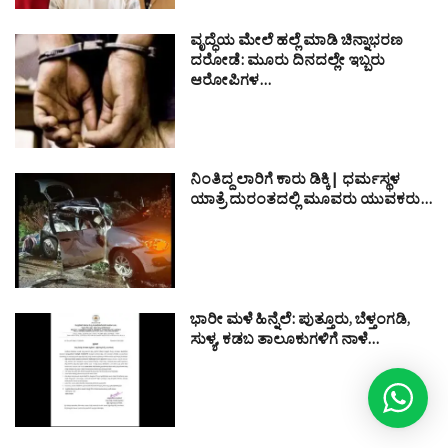
ವೃದ್ಧೆಯ ಮೇಲೆ ಹಲ್ಲೆ ಮಾಡಿ ಚಿನ್ನಾಭರಣ
ದರೋಡೆ: ಮೂರು ದಿನದಲ್ಲೇ ಇಬ್ಬರು
ಆರೋಪಿಗಳ…
ನಿಂತಿದ್ದ ಲಾರಿಗೆ ಕಾರು ಡಿಕ್ಕಿ| ಧರ್ಮಸ್ಥಳ
ಯಾತ್ರೆ ದುರಂತದಲ್ಲಿ ಮೂವರು ಯುವಕರು…
ಭಾರೀ ಮಳೆ ಹಿನ್ನೆಲೆ: ಪುತ್ತೂರು, ಬೆಳ್ತಂಗಡಿ,
ಸುಳ್ಯ, ಕಡಬ ತಾಲೂಕುಗಳಿಗೆ ನಾಳೆ…