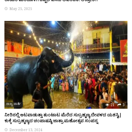
ರಾಯರ ಮಠದೊಳಗೆ ಚಪ್ಪಲಿ ಎಸೆದ ಅಪರಿಚಿತೆ: ಆಕ್ರೋಶ!!
May 25, 2025
ರಾಜ್ಯ ವಾರ್ತೆ
21
3
ನೀರಿನಲ್ಲಿ ಆಟವಾಡುತ್ತಾ ತುಂಟಾಟ ಮೆರೆದ ಸುಬ್ರಹ್ಮಣ್ಯ ದೇವಳದ ಯಶಸ್ವಿ|
ಕುಕ್ಕೆ ಸುಬ್ರಹ್ಮಣ್ಯದ ಚಂಪಾಷಷ್ಠಿ ಜಾತ್ರಾ ಮಹೋತ್ಸವ ಸಂಪನ್ನ
December 13, 2024