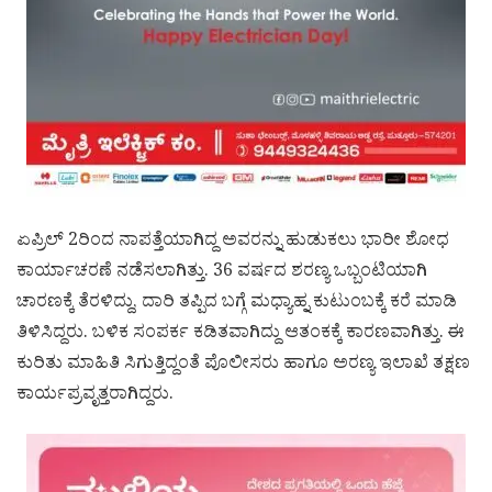
ಏಪ್ರಿಲ್ 2ರಿಂದ ನಾಪತ್ತೆಯಾಗಿದ್ದ ಅವರನ್ನು ಹುಡುಕಲು ಭಾರೀ ಶೋಧ
ಕಾರ್ಯಾಚರಣೆ ನಡೆಸಲಾಗಿತ್ತು. 36 ವರ್ಷದ ಶರಣ್ಯ ಒಬ್ಬಂಟಿಯಾಗಿ
ಚಾರಣಕ್ಕೆ ತೆರಳಿದ್ದು, ದಾರಿ ತಪ್ಪಿದ ಬಗ್ಗೆ ಮಧ್ಯಾಹ್ನ ಕುಟುಂಬಕ್ಕೆ ಕರೆ ಮಾಡಿ
ತಿಳಿಸಿದ್ದರು. ಬಳಿಕ ಸಂಪರ್ಕ ಕಡಿತವಾಗಿದ್ದು ಆತಂಕಕ್ಕೆ ಕಾರಣವಾಗಿತ್ತು. ಈ
ಕುರಿತು ಮಾಹಿತಿ ಸಿಗುತ್ತಿದ್ದಂತೆ ಪೊಲೀಸರು ಹಾಗೂ ಅರಣ್ಯ ಇಲಾಖೆ ತಕ್ಷಣ
ಕಾರ್ಯಪ್ರವೃತ್ತರಾಗಿದ್ದರು.