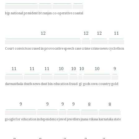
bjp national president
bt ranjan
co-operative
coastal
12
12
12
11
Court convicts accused in provocative speech case
crime
crime news
cyclothon
11
11
11
10
10
10
10
9
darmasthala
death news
dust bin
education
fraud
gl
gods own country
gold
9
9
9
9
8
8
google for education
independence
jewel
jewellers
jnana vikasa
karnataka state