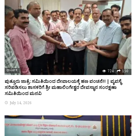
ಧಾರ್ಮಿಕ
724
150
ಪುತ್ತೂರು ಜಾತ್ರೆ: ಸಮಿತಿಯಿಂದ ದೇವಾಲಯಕ್ಕೆ ಹಣ ವಂಚನೆ!! | ವ್ಯವಸ್ಥೆ
ಸರಿಪಡಿಸಲು ಶಾಸಕರಿಗೆ ಶ್ರೀ ಮಹಾಲಿಂಗೇಶ್ವರ ದೇವಸ್ಥಾನ ಸಂರಕ್ಷಣಾ
ಸಮಿತಿಯಿಂದ ಮನವಿ
July 14, 2026