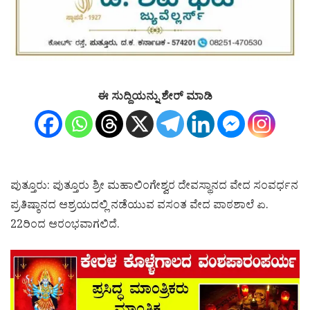
ಈ ಸುದ್ದಿಯನ್ನು ಶೇರ್ ಮಾಡಿ
ಪುತ್ತೂರು: ಪುತ್ತೂರು ಶ್ರೀ ಮಹಾಲಿಂಗೇಶ್ವರ ದೇವಸ್ಥಾನದ ವೇದ ಸಂವರ್ಧನ
ಪ್ರತಿಷ್ಠಾನದ ಆಶ್ರಯದಲ್ಲಿ ನಡೆಯುವ ವಸಂತ ವೇದ ಪಾಠಶಾಲೆ ಏ.
22ರಿಂದ ಆರಂಭವಾಗಲಿದೆ.