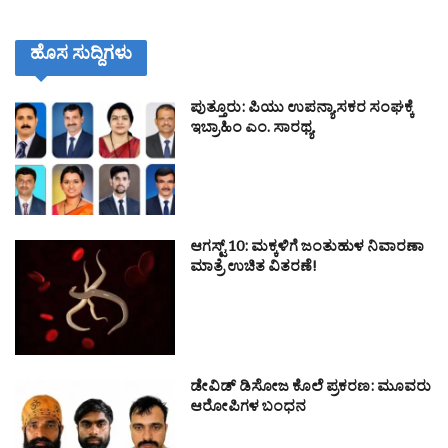
ಹೊಸ ಸುದ್ದಿಗಳು
ಪುತ್ತೂರು: ಪಿಯು ಉಪನ್ಯಾಸಕರ ಸಂಘಕ್ಕೆ
ಇಬ್ರಾಹಿಂ ಎಂ. ಸಾರಥ್ಯ
ಆಗಸ್ಟ್ 10: ಮಕ್ಕಳಿಗೆ ಜಂತುಹುಳ ನಿವಾರಣಾ
ಮಾತ್ರೆ ಉಚಿತ ವಿತರಣೆ!
ಡೇವಿಡ್ ಡಿಸೋಜ ಕೊಲೆ ಪ್ರಕರಣ: ಮೂವರು
ಆರೋಪಿಗಳ ಬಂಧನ