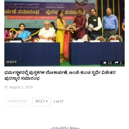
ಧಾರ್ಮಿಕ
11
2
ಧರ್ಮಸ್ಥಳದಲ್ಲಿ ಪುಸ್ತಕಗಳ ಲೋಕಾರ್ಪಣೆ, ಅಂಚೆ-ಕುಂಚ ಸ್ಪರ್ಧೆ ವಿಜೇತರ
ಪುರಸ್ಕಾರ ಸಮಾರಂಭ
August 1, 2026
PREVIOUS
NEXT
1
of
37