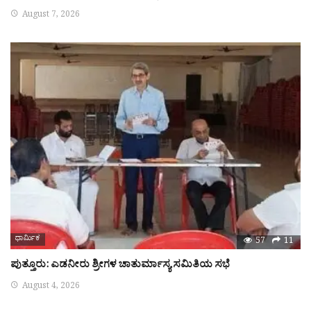
August 7, 2026
ಧಾರ್ಮಿಕ
57
11
ಪುತ್ತೂರು: ಎಡನೀರು ಶ್ರೀಗಳ ಚಾತುರ್ಮಾಸ್ಯ ಸಮಿತಿಯ ಸಭೆ
August 4, 2026