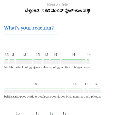
Next Article
ಬೆಳ್ತಂಗಡಿ: ನಕಲಿ ನಂಬರ್ ಪ್ಲೇಟ್ ಜಾಲ ಪತ್ತೆ!
What's your reaction?
16
15
15
15
15
14
14
14
94c
94cc
ai technology
ajjavara
alwas
apology
artificial intelegence
avg
14
14
13
13
belthangady-provocative-speech-case-conviction
bihar minister
bjp
bjp leader
13
13
12
12