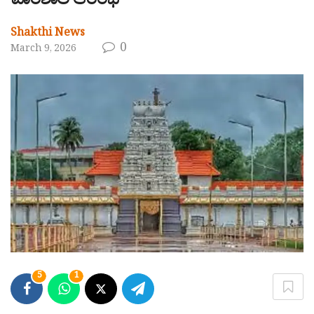
ಪಾಠಶಾಲೆ ಆರಂಭ
Shakthi News
0
March 9, 2026
5
1