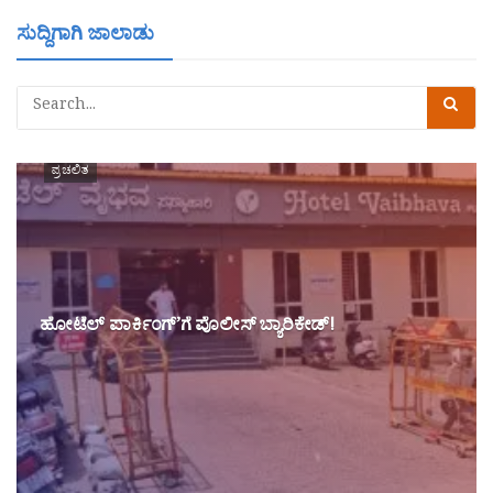
ಸುದ್ದಿಗಾಗಿ ಜಾಲಾಡು
ಪ್ರಚಲಿತ
ಹೋಟೆಲ್ ಪಾರ್ಕಿಂಗ್’ಗೆ ಪೊಲೀಸ್ ಬ್ಯಾರಿಕೇಡ್!