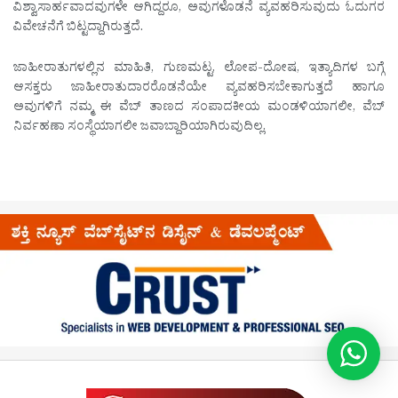
ವಿಶ್ವಾಸಾರ್ಹವಾದವುಗಳೇ ಆಗಿದ್ದರೂ, ಅವುಗಳೊಡನೆ ವ್ಯವಹರಿಸುವುದು ಓದುಗರ
ವಿವೇಚನೆಗೆ ಬಿಟ್ಟದ್ದಾಗಿರುತ್ತದೆ.
ಜಾಹೀರಾತುಗಳಲ್ಲಿನ ಮಾಹಿತಿ, ಗುಣಮಟ್ಟ, ಲೋಪ-ದೋಷ, ಇತ್ಯಾದಿಗಳ ಬಗ್ಗೆ
ಆಸಕ್ತರು ಜಾಹೀರಾತುದಾರರೊಡನೆಯೇ ವ್ಯವಹರಿಸಬೇಕಾಗುತ್ತದೆ ಹಾಗೂ
ಅವುಗಳಿಗೆ ನಮ್ಮ ಈ ವೆಬ್ ತಾಣದ ಸಂಪಾದಕೀಯ ಮಂಡಳಿಯಾಗಲೀ, ವೆಬ್
ನಿರ್ವಹಣಾ ಸಂಸ್ಥೆಯಾಗಲೀ ಜವಾಬ್ದಾರಿಯಾಗಿರುವುದಿಲ್ಲ.