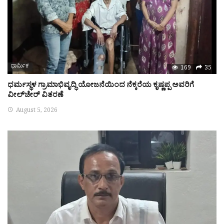
ಧಾರ್ಮಿಕ
169
35
ಧರ್ಮಸ್ಥಳ ಗ್ರಾಮಾಭಿವೃದ್ಧಿ ಯೋಜನೆಯಿಂದ ನೆಕ್ಕರೆಯ ಕೃಷ್ಣಪ್ಪ ಅವರಿಗೆ
ವೀಲ್‌ಚೇರ್ ವಿತರಣೆ
August 5, 2026