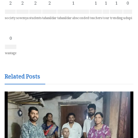
2
2
2
2
1
1
1
1
0
society
sowmya
students
tahasildar
tahasildar absconded
teachers
tour
trending
udupi
0
wastage
Related Posts