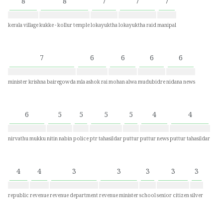
8
8
7
7
7
kerala village
kukke - kollur temple
lokayuktha
lokayuktha raid
manipal
7
6
6
6
6
minister krishna bairegowda
mla ashok rai
mohan alwa
mudubidre
nidana news
6
5
5
5
5
4
4
nirvathu mukku
nitin nabin
police
ptr tahasildar
puttur
puttur news
puttur tahasildar
4
4
3
3
3
3
3
republic
revenue
revenue department
revenue minister
school
senior citizen
silver