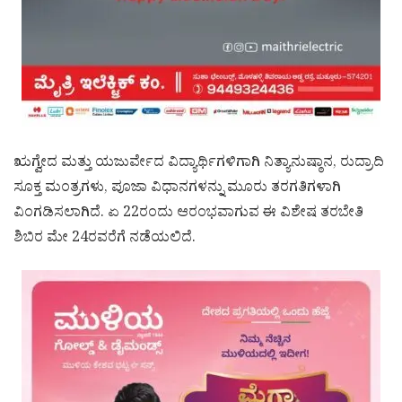
ಋಗ್ವೇದ ಮತ್ತು ಯಜುರ್ವೇದ ವಿದ್ಯಾರ್ಥಿಗಳಿಗಾಗಿ ನಿತ್ಯಾನುಷ್ಠಾನ, ರುದ್ರಾದಿ
ಸೂಕ್ತ ಮಂತ್ರಗಳು, ಪೂಜಾ ವಿಧಾನಗಳನ್ನು ಮೂರು ತರಗತಿಗಳಾಗಿ
ವಿಂಗಡಿಸಲಾಗಿದೆ. ಏ 22ರಂದು ಆರಂಭವಾಗುವ ಈ ವಿಶೇಷ ತರಬೇತಿ
ಶಿಬಿರ ಮೇ 24ರವರೆಗೆ ನಡೆಯಲಿದೆ.