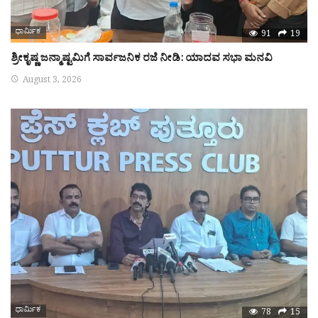
ಧಾರ್ಮಿಕ
91
19
ಶ್ರೀಕೃಷ್ಣ ಜನ್ಮಾಷ್ಟಮಿಗೆ ಸಾರ್ವಜನಿಕ ರಜೆ ನೀಡಿ: ಯಾದವ ಸಭಾ ಮನವಿ
August 3, 2026
ಧಾರ್ಮಿಕ
78
15