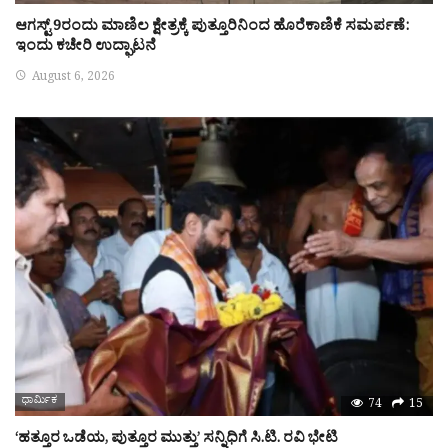
ಆಗಸ್ಟ್ 9ರಂದು ಮಾಣಿಲ ಕ್ಷೇತ್ರಕ್ಕೆ ಪುತ್ತೂರಿನಿಂದ ಹೊರೆಕಾಣಿಕೆ ಸಮರ್ಪಣೆ:
ಇಂದು ಕಚೇರಿ ಉದ್ಘಾಟನೆ
August 6, 2026
ಧಾರ್ಮಿಕ
74
15
‘ಹತ್ತೂರ ಒಡೆಯ, ಪುತ್ತೂರ ಮುತ್ತು’ ಸನ್ನಿಧಿಗೆ ಸಿ.ಟಿ. ರವಿ ಭೇಟಿ