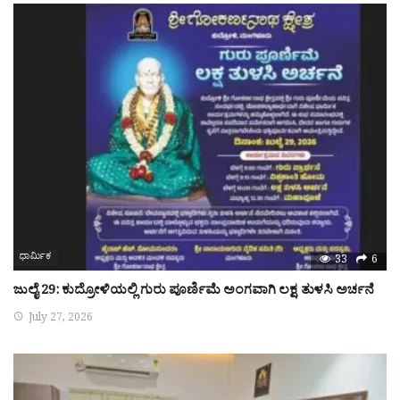
ಧಾರ್ಮಿಕ
33
6
ಜುಲೈ 29: ಕುದ್ರೋಳಿಯಲ್ಲಿ ಗುರು ಪೂರ್ಣಿಮೆ ಅಂಗವಾಗಿ ಲಕ್ಷ ತುಳಸಿ ಅರ್ಚನೆ
July 27, 2026