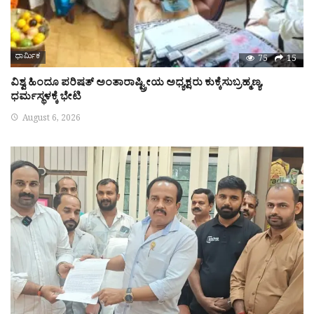
ಧಾರ್ಮಿಕ
75
15
ವಿಶ್ವ ಹಿಂದೂ ಪರಿಷತ್ ಅಂತಾರಾಷ್ಟ್ರೀಯ ಅಧ್ಯಕ್ಷರು ಕುಕ್ಕೆಸುಬ್ರಹ್ಮಣ್ಯ,
ಧರ್ಮಸ್ಥಳಕ್ಕೆ ಭೇಟಿ
August 6, 2026