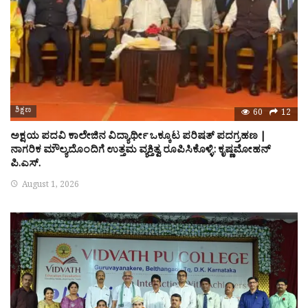
ಶಿಕ್ಷಣ
60
12
ಅಕ್ಷಯ ಪದವಿ ಕಾಲೇಜಿನ ವಿದ್ಯಾರ್ಥೀ ಒಕ್ಕೂಟ ಪರಿಷತ್ ಪದಗ್ರಹಣ |
ನಾಗರಿಕ ಮೌಲ್ಯದೊಂದಿಗೆ ಉತ್ತಮ ವ್ಯಕ್ತಿತ್ವ ರೂಪಿಸಿಕೊಳ್ಳಿ: ಕೃಷ್ಣಮೋಹನ್
ಪಿ.ಎಸ್.
August 1, 2026