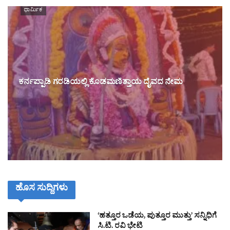
ಧಾರ್ಮಿಕ
ಕರ್ನಪ್ಪಾಡಿ ಗರಡಿಯಲ್ಲಿ ಕೊಡಮಣಿತ್ತಾಯ ದೈವದ ನೇಮ
ಹೊಸ ಸುದ್ದಿಗಳು
‘ಹತ್ತೂರ ಒಡೆಯ, ಪುತ್ತೂರ ಮುತ್ತು’ ಸನ್ನಿಧಿಗೆ
ಸಿ.ಟಿ. ರವಿ ಭೇಟಿ