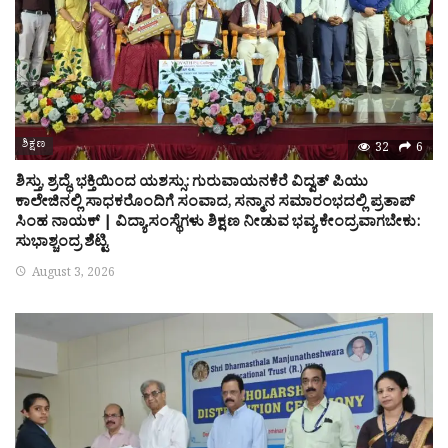
ಶಿಕ್ಷಣ
32
6
ಶಿಸ್ತು, ಶ್ರದ್ಧೆ, ಭಕ್ತಿಯಿಂದ ಯಶಸ್ಸು: ಗುರುವಾಯನಕೆರೆ ವಿದ್ವತ್ ಪಿಯು
ಕಾಲೇಜಿನಲ್ಲಿ ಸಾಧಕರೊಂದಿಗೆ ಸಂವಾದ, ಸನ್ಮಾನ ಸಮಾರಂಭದಲ್ಲಿ ಪ್ರತಾಪ್
ಸಿಂಹ ನಾಯಕ್ | ವಿದ್ಯಾಸಂಸ್ಥೆಗಳು ಶಿಕ್ಷಣ ನೀಡುವ ಭವ್ಯ ಕೇಂದ್ರವಾಗಬೇಕು:
ಸುಭಾಶ್ಚಂದ್ರ ಶೆಟ್ಟಿ
August 3, 2026