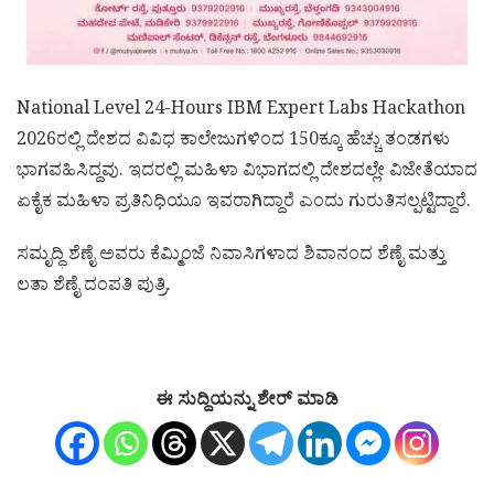
National Level 24-Hours IBM Expert Labs Hackathon
2026ರಲ್ಲಿ ದೇಶದ ವಿವಿಧ ಕಾಲೇಜುಗಳಿಂದ 150ಕ್ಕೂ ಹೆಚ್ಚು ತಂಡಗಳು
ಭಾಗವಹಿಸಿದ್ದವು. ಇದರಲ್ಲಿ ಮಹಿಳಾ ವಿಭಾಗದಲ್ಲಿ ದೇಶದಲ್ಲೇ ವಿಜೇತೆಯಾದ
ಏಕೈಕ ಮಹಿಳಾ ಪ್ರತಿನಿಧಿಯೂ ಇವರಾಗಿದ್ದಾರೆ ಎಂದು ಗುರುತಿಸಲ್ಪಟ್ಟಿದ್ದಾರೆ.
ಸಮೃದ್ಧಿ ಶೆಣೈ ಅವರು ಕೆಮ್ಮಿಂಜೆ ನಿವಾಸಿಗಳಾದ ಶಿವಾನಂದ ಶೆಣೈ ಮತ್ತು
ಲತಾ ಶೆಣೈ ದಂಪತಿ ಪುತ್ರಿ.
ಈ ಸುದ್ದಿಯನ್ನು ಶೇರ್ ಮಾಡಿ