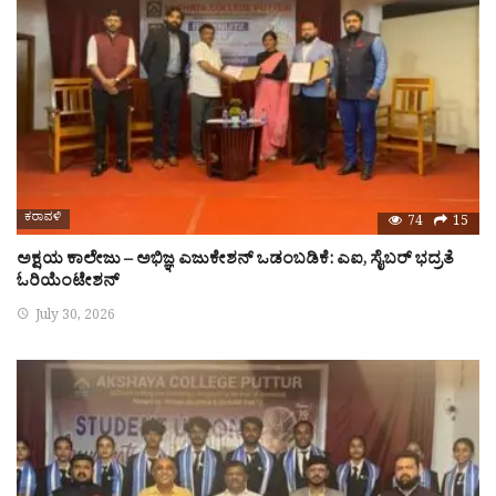
ಕರಾವಳಿ
74
15
ಅಕ್ಷಯ ಕಾಲೇಜು – ಅಭಿಜ್ಞ ಎಜುಕೇಶನ್ ಒಡಂಬಡಿಕೆ: ಎಐ, ಸೈಬರ್ ಭದ್ರತೆ
ಓರಿಯೆಂಟೇಶನ್
July 30, 2026