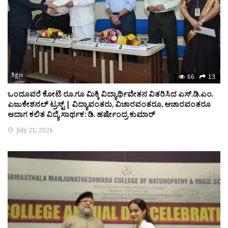
ಶಿಕ್ಷಣ
66
13
ಒಂದೂವರೆ ಕೋಟಿ ರೂ.ಗೂ ಮಿಕ್ಕಿ ವಿದ್ಯಾರ್ಥಿವೇತನ ವಿತರಿಸಿದ ಎಸ್.ಡಿ.ಎಂ.
ಎಜುಕೇಶನಲ್ ಟ್ರಸ್ಟ್ | ವಿದ್ಯಾವಂತರು, ವಿಚಾರವಂತರೂ, ಆಚಾರವಂತರೂ
ಆದಾಗ ಕಲಿತ ವಿದ್ಯೆ ಸಾರ್ಥಕ: ಡಿ. ಹರ್ಷೇಂದ್ರ ಕುಮಾರ್
July 21, 2026