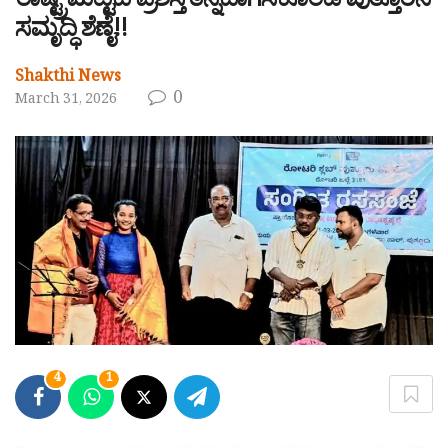
ರಾಷ್ಟ್ರಮಟ್ಟದ ಪ್ರಶಸ್ತಿ ತನ್ನದಾಗಿಸಿಕೊಂಡ ಪುತ್ತೂರಿನ
ಸಮೃದ್ಧಿ ಶೆಣೈ!!
Shakthi News
0
March 31, 2026
4
1