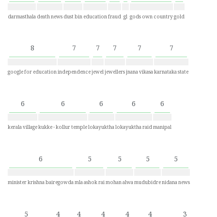
darmasthala
death news
dust bin
education
fraud
gl
gods own country
gold
8
7
7
7
7
7
google for education
independence
jewel
jewellers
jnana vikasa
karnataka state
6
6
6
6
6
kerala village
kukke - kollur temple
lokayuktha
lokayuktha raid
manipal
6
5
5
5
5
minister krishna bairegowda
mla ashok rai
mohan alwa
mudubidre
nidana news
5
4
4
4
4
4
3