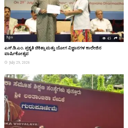
ಶಿಕ್ಷಣ
45
8
ಎಸ್.ಡಿ.ಎಂ. ಪ್ರಕೃತಿ ಚಿಕಿತ್ಸಾ ಮತ್ತು ಯೋಗ ವಿಜ್ಞಾನಗಳ ಕಾಲೇಜಿನ
ವಾರ್ಷಿಕೋತ್ಸವ
July 29, 2026