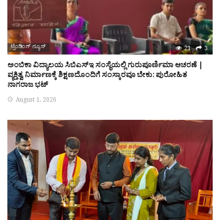
ಟ್ರೆಂಡಿಂಗ್ ನ್ಯೂಸ್
21
3
ಅಂಬಿಕಾ ವಿದ್ಯಾಲಯ ಸಿಬಿಎಸ್‌ಇ ಸಂಸ್ಥೆಯಲ್ಲಿ ಗುರುಪೂರ್ಣಿಮಾ ಆಚರಣೆ |
ವ್ಯಕ್ತಿತ್ವ ನಿರ್ಮಾಣಕ್ಕೆ ಶಿಕ್ಷಣದೊಂದಿಗೆ ಸಂಸ್ಕಾರವೂ ಬೇಕು: ಪುರೋಹಿತ
ನಾಗರಾಜ ಭಟ್
August 1, 2026