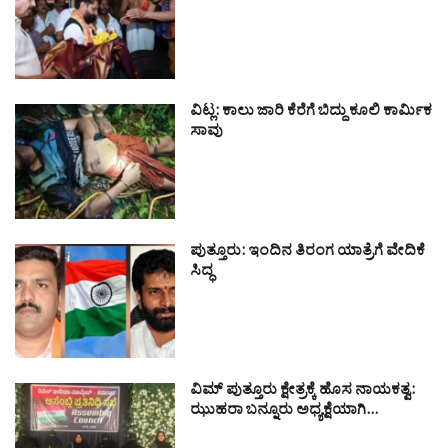
ವಿಟ್ಲ: ಕಾಲು ಜಾರಿ ಕೆರೆಗೆ ಬಿದ್ದು ಕೂಲಿ ಕಾರ್ಮಿಕ
ಸಾವು
ಪುತ್ತೂರು: ಇಂದಿನ ತಿರಂಗ ಯಾತ್ರೆಗೆ ವೇದಿಕೆ
ಸಿದ್ಧ
ವಿಮ್ ಪುತ್ತೂರು ಕ್ಷೇತ್ರಕ್ಕೆ ಹೊಸ ನಾಯಕತ್ವ:
ಝುಹರಾ ಬನ್ನೂರು ಅಧ್ಯಕ್ಷೆಯಾಗಿ…