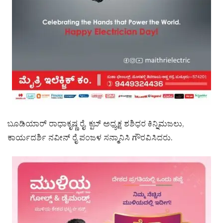
ಬೂಡಿಯಾರ್ ರಾಧಾಕೃಷ್ಣ ರೈ, ಕ್ಪಬ್ ಅಧ್ಯಕ್ಷ ಶಶಿಧರ ಕಿನ್ನಿಮಜಲು,
ಕಾರ್ಯದರ್ಶಿ ನವೀನ್ ರೈ ಪಂಜಳ ಸನ್ಮಾನಿಸಿ ಗೌರವಿಸಿದರು.