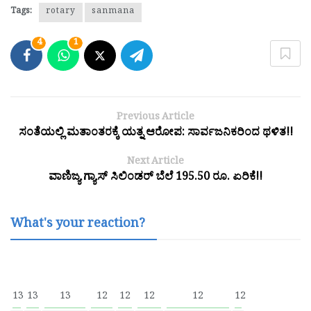
Tags:
rotary
sanmana
4
1
Previous Article
ಸಂತೆಯಲ್ಲಿ ಮತಾಂತರಕ್ಕೆ ಯತ್ನ ಆರೋಪ: ಸಾರ್ವಜನಿಕರಿಂದ ಥಳಿತ!!
Next Article
ವಾಣಿಜ್ಯ ಗ್ಯಾಸ್ ಸಿಲಿಂಡರ್ ಬೆಲೆ 195.50 ರೂ. ಏರಿಕೆ!!
What's your reaction?
13
13
13
12
12
12
12
12