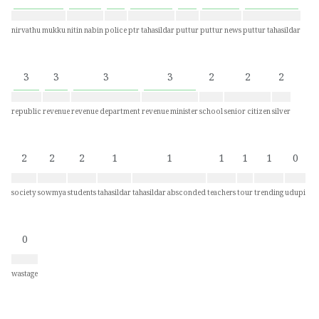
nirvathu mukku
nitin nabin
police
ptr tahasildar
puttur
puttur news
puttur tahasildar
3
3
3
3
2
2
2
republic
revenue
revenue department
revenue minister
school
senior citizen
silver
2
2
2
1
1
1
1
1
0
society
sowmya
students
tahasildar
tahasildar absconded
teachers
tour
trending
udupi
0
wastage