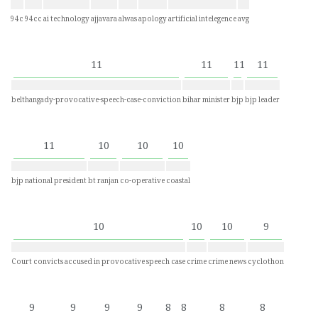
94c
94cc
ai technology
ajjavara
alwas
apology
artificial intelegence
avg
11
11
11
11
belthangady-provocative-speech-case-conviction
bihar minister
bjp
bjp leader
11
10
10
10
bjp national president
bt ranjan
co-operative
coastal
10
10
10
9
Court convicts accused in provocative speech case
crime
crime news
cyclothon
9
9
9
9
8
8
8
8