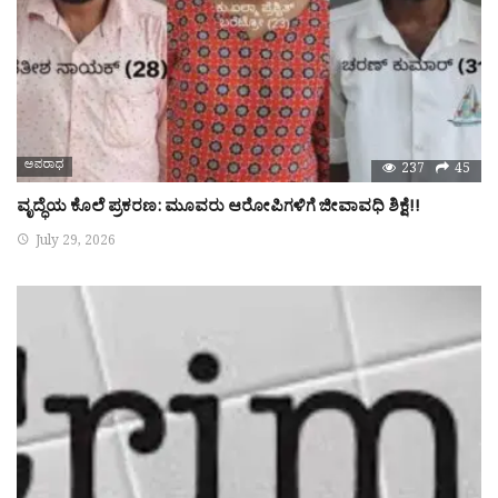
ಅಪರಾಧ
237
45
ವೃದ್ಧೆಯ ಕೊಲೆ ಪ್ರಕರಣ: ಮೂವರು ಆರೋಪಿಗಳಿಗೆ ಜೀವಾವಧಿ ಶಿಕ್ಷೆ!!
July 29, 2026