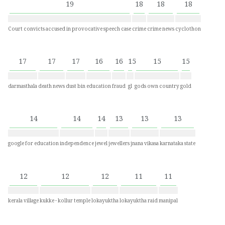
19
18
18
18
Court convicts accused in provocative speech case
crime
crime news
cyclothon
17
17
17
16
16
15
15
15
darmasthala
death news
dust bin
education
fraud
gl
gods own country
gold
14
14
14
13
13
13
google for education
independence
jewel
jewellers
jnana vikasa
karnataka state
12
12
12
11
11
kerala village
kukke - kollur temple
lokayuktha
lokayuktha raid
manipal