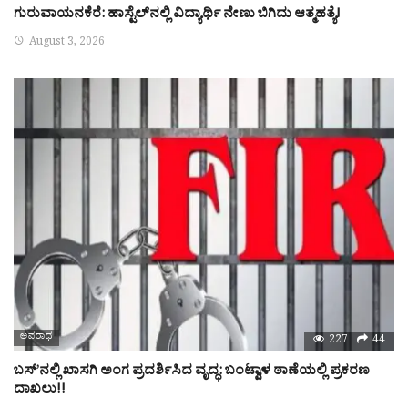
ಗುರುವಾಯನಕೆರೆ: ಹಾಸ್ಟೆಲ್‌ನಲ್ಲಿ ವಿದ್ಯಾರ್ಥಿ ನೇಣು ಬಿಗಿದು ಆತ್ಮಹತ್ಯೆ!
August 3, 2026
ಅಪರಾಧ
227
44
ಬಸ್’ನಲ್ಲಿ ಖಾಸಗಿ ಅಂಗ ಪ್ರದರ್ಶಿಸಿದ ವೃದ್ಧ: ಬಂಟ್ವಾಳ ಠಾಣೆಯಲ್ಲಿ ಪ್ರಕರಣ
ದಾಖಲು!!