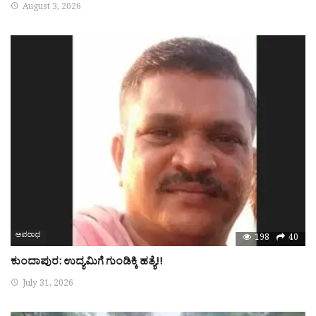
August 3, 2026
ಅಪರಾಧ
198
40
ಕುಂದಾಪುರ: ಉದ್ಯಮಿಗೆ ಗುಂಡಿಕ್ಕಿ ಹತ್ಯೆ!!
July 31, 2026