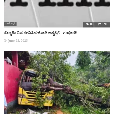
ಅಪರಾಧ
889
191
ನೆಲ್ಯಾಡಿ: ವಿಷ ಸೇವಿಸಿದ ಜೋಡಿ ಆಸ್ಪತ್ರೆಗೆ – ಗಂಭೀರ!!
June 22, 2025