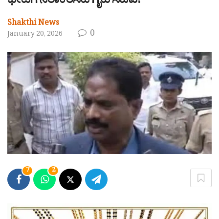
ಭೇಟಿಗೆ ನಿರಾಕರಿಸಿದ ಗೃಹ ಸಚಿವ!
Shakthi News
0
January 20, 2026
7
2