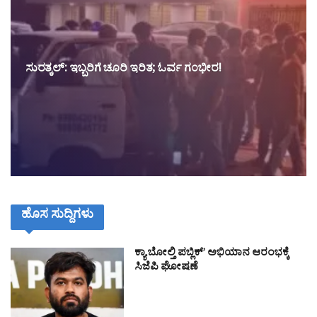
ಸುರತ್ಕಲ್: ಇಬ್ಬರಿಗೆ ಚೂರಿ ಇರಿತ; ಓರ್ವ ಗಂಭೀರ!
ಹೊಸ ಸುದ್ದಿಗಳು
ಕ್ಯಾ ಬೋಲ್ತಿ ಪಬ್ಲಿಕ್’ ಅಭಿಯಾನ ಆರಂಭಕ್ಕೆ
ಸಿಜೆಪಿ ಘೋಷಣೆ