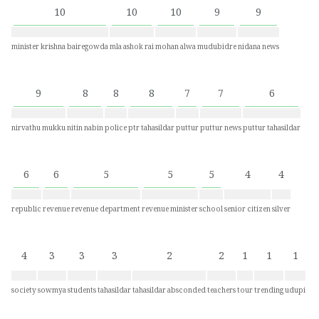
10
10
10
9
9
minister krishna bairegowda
mla ashok rai
mohan alwa
mudubidre
nidana news
9
8
8
8
7
7
6
nirvathu mukku
nitin nabin
police
ptr tahasildar
puttur
puttur news
puttur tahasildar
6
6
5
5
5
4
4
republic
revenue
revenue department
revenue minister
school
senior citizen
silver
4
3
3
3
2
2
1
1
1
society
sowmya
students
tahasildar
tahasildar absconded
teachers
tour
trending
udupi