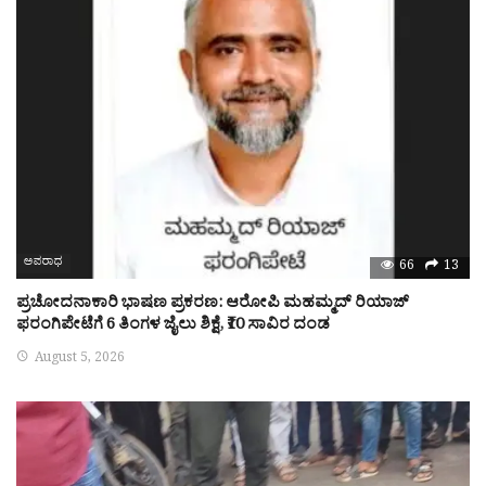
ಅಪರಾಧ
66
13
ಪ್ರಚೋದನಾಕಾರಿ ಭಾಷಣ ಪ್ರಕರಣ: ಆರೋಪಿ ಮಹಮ್ಮದ್ ರಿಯಾಜ್
ಫರಂಗಿಪೇಟೆಗೆ 6 ತಿಂಗಳ ಜೈಲು ಶಿಕ್ಷೆ, ₹10 ಸಾವಿರ ದಂಡ
August 5, 2026