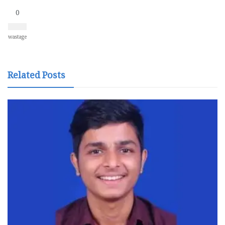
0
wastage
Related Posts