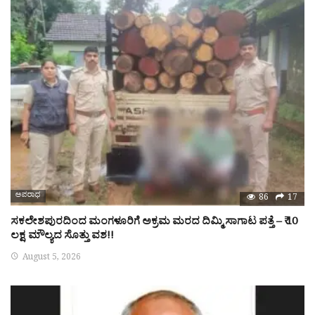
ಅಪರಾಧ
86
17
ಸಕಲೇಶಪುರದಿಂದ ಮಂಗಳೂರಿಗೆ ಅಕ್ರಮ ಮರದ ದಿಮ್ಮಿ ಸಾಗಾಟ ಪತ್ತೆ – ₹ 10
ಲಕ್ಷ ಮೌಲ್ಯದ ಸೊತ್ತು ವಶ!!
August 5, 2026