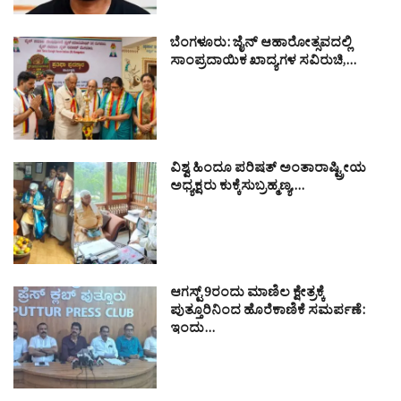
ಬೆಂಗಳೂರು: ಜೈನ್ ಆಹಾರೋತ್ಸವದಲ್ಲಿ
ಸಾಂಪ್ರದಾಯಿಕ ಖಾದ್ಯಗಳ ಸವಿರುಚಿ,…
ವಿಶ್ವ ಹಿಂದೂ ಪರಿಷತ್ ಅಂತಾರಾಷ್ಟ್ರೀಯ
ಅಧ್ಯಕ್ಷರು ಕುಕ್ಕೆಸುಬ್ರಹ್ಮಣ್ಯ,…
ಆಗಸ್ಟ್ 9ರಂದು ಮಾಣಿಲ ಕ್ಷೇತ್ರಕ್ಕೆ
ಪುತ್ತೂರಿನಿಂದ ಹೊರೆಕಾಣಿಕೆ ಸಮರ್ಪಣೆ:
ಇಂದು…