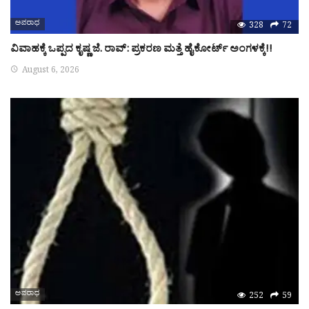
ಅಪರಾಧ
328
72
ವಿವಾಹಕ್ಕೆ ಒಪ್ಪದ ಕೃಷ್ಣ ಜೆ. ರಾವ್: ಪ್ರಕರಣ ಮತ್ತೆ ಹೈಕೋರ್ಟ್ ಅಂಗಳಕ್ಕೆ!!
August 6, 2026
ಅಪರಾಧ
252
59