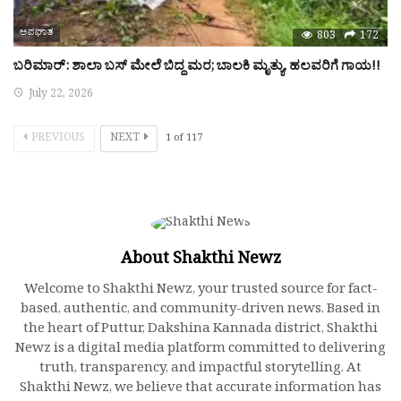
ಅಪಘಾತ
803
172
ಬರಿಮಾರ್: ಶಾಲಾ ಬಸ್ ಮೇಲೆ ಬಿದ್ದ ಮರ; ಬಾಲಕಿ ಮೃತ್ಯು, ಹಲವರಿಗೆ ಗಾಯ!!
July 22, 2026
PREVIOUS
NEXT
1
of
117
About Shakthi Newz
Welcome to Shakthi Newz, your trusted source for fact-
based, authentic, and community-driven news. Based in
the heart of Puttur, Dakshina Kannada district, Shakthi
Newz is a digital media platform committed to delivering
truth, transparency, and impactful storytelling. At
Shakthi Newz, we believe that accurate information has