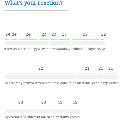
What's your reaction?
24
24
24
23
23
23
22
22
94c
94cc
ai technology
ajjavara
alwas
apology
artificial intelegence
avg
22
21
21
21
belthangady-provocative-speech-case-conviction
bihar minister
bjp
bjp leader
20
20
19
19
bjp national president
bt ranjan
co-operative
coastal