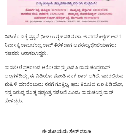
ವಿಡಿಯೊ ಬಗ್ಗೆ ಸ್ಪಷ್ಟನೆ ನೀಡಲು ಗೃಹಸಚಿವ ಡಾ. ಜಿ.ಪರಮೇಶ್ವರ್ ಅವರ
ನಿವಾಸಕ್ಕೆ ರಾಮಚಂದ್ರ ರಾವ್ ತೆರಳಿದಾಗ ಅವರನ್ನು ಭೇಟಿಯಾಗಲು
ಸಚಿವರು ನಿರಾಕರಿಸಿದ್ದರು.
ರಾಸಲೀಲೆ ಪ್ರಕರಣದ ಆರೋಪವನ್ನು ಡಿಜಿಪಿ ರಾಮಚಂದ್ರರಾವ್
ಅಲ್ಲಗಳೆದಿದ್ದು, ಈ ವಿಡಿಯೋ ನೋಡಿ ನನಗೆ ಶಾಕ್ ಆಗಿದೆ. ಇದರಲ್ಲಿರುವ
ಮಹಿಳೆ ಯಾರೆಂಬುದು ನನಗೆ ಗೊತ್ತಿಲ್ಲ. ಇದು ತಿರುಚಿದ ಎಐ ವಿಡಿಯೋ,
ನನ್ನ ವಿರುದ್ಧ ದೊಡ್ಡ ಷಡ್ಯಂತ್ರ ನಡೆದಿದೆ ಎಂದು ರಾಮಚಂದ್ರ ರಾವ್
ಹೇಳಿದ್ದರು.
ಈ ಸುದ್ದಿಯನ್ನು ಶೇರ್ ಮಾಡಿ