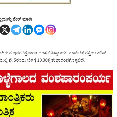
್ದಿಯನ್ನು ಶೇರ್ ಮಾಡಿ
ಹೊಂದಿರುವ ಇವರ ‘ಪ್ರಶಾಂತ ದಂತ ಚಿಕಿತ್ಸಾಲಯ’ ಮಾರ್ಕೆಟ್ ರಸ್ತೆಯ ಟೌನ್
ಿ ಫೆ. 5ರಂದು ಬೆಳಿಗ್ಗೆ 10.30ಕ್ಕೆ ಶುಭಾರಂಭಗೊಳ್ಳಲಿದೆ.