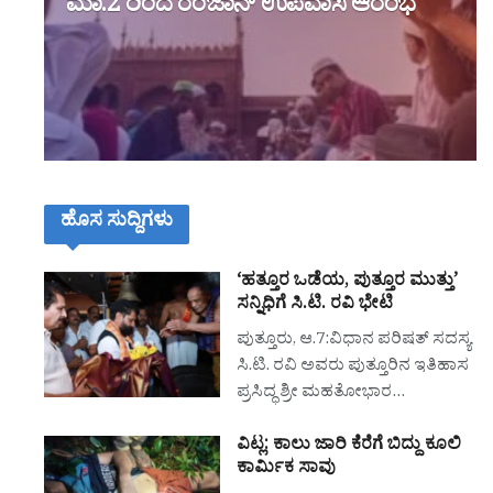
ಮಾ.2 ರಿಂದ ರಂಜಾನ್ ಉಪವಾಸ ಆರಂಭ
ಹೊಸ ಸುದ್ದಿಗಳು
‘ಹತ್ತೂರ ಒಡೆಯ, ಪುತ್ತೂರ ಮುತ್ತು’
ಸನ್ನಿಧಿಗೆ ಸಿ.ಟಿ. ರವಿ ಭೇಟಿ
ಪುತ್ತೂರು, ಆ.7:ವಿಧಾನ ಪರಿಷತ್ ಸದಸ್ಯ
ಸಿ.ಟಿ. ರವಿ ಅವರು ಪುತ್ತೂರಿನ ಇತಿಹಾಸ
ಪ್ರಸಿದ್ಧ ಶ್ರೀ ಮಹತೋಭಾರ…
ವಿಟ್ಲ: ಕಾಲು ಜಾರಿ ಕೆರೆಗೆ ಬಿದ್ದು ಕೂಲಿ
ಕಾರ್ಮಿಕ ಸಾವು