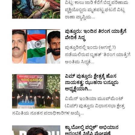
ವಿಟ್ಲ: ಕಾಲು ಜಾರಿ ಕೆರೆಗೆ ಬಿದ್ದ ಪರಿಣಾಮ
ವ್ಯಕ್ತಿಯೊಬ್ಬರು ಮೃತಪಟ್ಟ ಘಟನೆ ವಿಟ್ಲ
ಠಾಣಾ ವ್ಯಾಪ್ತಿಯ…
ಪುತ್ತೂರು: ಇಂದಿನ ತಿರಂಗ ಯಾತ್ರೆಗೆ
ವೇದಿಕೆ ಸಿದ್ಧ
ಪುತ್ತೂರಿನಲ್ಲಿ ಇಂದು (ಆಗಸ್ಟ್ 7)
ನಡೆಯಲಿರುವ ಬೃಹತ್ 'ತಿರಂಗ ಯಾತ್ರೆ'ಗೆ
ಅಂತಿಮ ಸಿದ್ಧತೆ…
ವಿಮ್ ಪುತ್ತೂರು ಕ್ಷೇತ್ರಕ್ಕೆ ಹೊಸ
ನಾಯಕತ್ವ: ಝುಹರಾ ಬನ್ನೂರು
ಅಧ್ಯಕ್ಷೆಯಾಗಿ…
ವಿಮೆನ್ ಇಂಡಿಯಾ ಮೂವ್‌ಮೆಂಟ್
(ವಿಮ್) ಪುತ್ತೂರು ವಿಧಾನಸಭಾ ಕ್ಷೇತ್ರ
ಸಮಿತಿಯ ನೂತನ ಪದಾಧಿಕಾರಿಗಳ ಆಯ್ಕೆ…
ಕ್ಯಾ ಬೋಲ್ತಿ ಪಬ್ಲಿಕ್’ ಅಭಿಯಾನ
ಆರಂಭಕ್ಕೆ ಸಿಜೆಪಿ ಘೋಷಣೆ