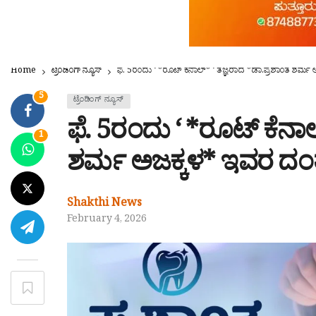
Home
ಟ್ರೆಂಡಿಂಗ್ ನ್ಯೂಸ್
ಫೆ. 5ರಂದು ‘ *ರೂಟ್ ಕೆನಾಲ್* ‘ ತಜ್ಞರಾದ *ಡಾ.ಪ್ರಶಾಂತ ಶರ್
5
ಟ್ರೆಂಡಿಂಗ್ ನ್ಯೂಸ್
ಫೆ. 5ರಂದು ‘ *ರೂಟ್ ಕೆನಾಲ
1
ಶರ್ಮ ಅಜಕ್ಕಳ* ಇವರ ದಂ
Shakthi News
February 4, 2026