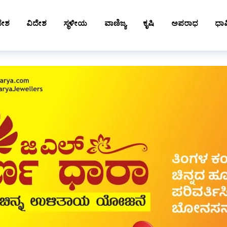
ದೇಶ
ವಿದೇಶ
ಸ್ಥಳೀಯ
ವಾಣಿಜ್ಯ
ಕೃಷಿ
ಅಪರಾಧ
ಧಾರ