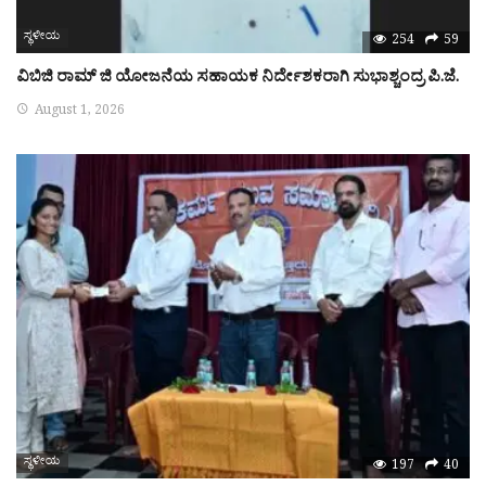
ಸ್ಥಳೀಯ
254
59
ವಿಬಿಜಿ ರಾಮ್ ಜಿ ಯೋಜನೆಯ ಸಹಾಯಕ ನಿರ್ದೇಶಕರಾಗಿ ಸುಭಾಶ್ಚಂದ್ರ ಪಿ.ಜೆ.
August 1, 2026
ಸ್ಥಳೀಯ
197
40