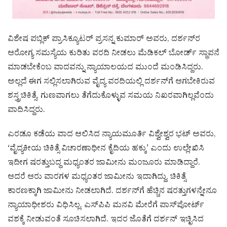
ವಿಶೇಷ ಪಬ್ಲಿಕ್ ಪ್ರಾಸಿಕ್ಯೂಟರ್ ಪ್ರಸನ್ನ ಕುಮಾರ್ ಅವರು, ದರ್ಶನ್​ರ
ಆರೋಗ್ಯ ಸಮಸ್ಯೆಯ ಕುರಿತು ವರದಿ ನೀಡಲು ಮೆಡಿಕಲ್ ಬೋರ್ಡ್ ಸ್ಥಾಪನೆ
ಮಾಡಬೇಕೆಂಬ ವಾದವನ್ನು ನ್ಯಾಯಾಲಯದ ಮುಂದೆ ಮಂಡಿಸಿದ್ದರು.
ಅಲ್ಲದೆ ಈಗ ಸಲ್ಲಿಸಲಾಗಿರುವ ವೈದ್ಯ ವರದಿಯಲ್ಲಿ ದರ್ಶನ್​ಗೆ ಆಗಬೇಕಿರುವ
ಶಸ್ತ್ರಚಿಕಿತ್ಸೆ, ಗುಣವಾಗಲು ತೆಗೆದುಕೊಳ್ಳುವ ಸಮಯ ನಿಖರವಾಗಿಲ್ಲವೆಂದು
ವಾದಿಸಿದ್ದರು.
ಎರಡೂ ಕಡೆಯ ವಾದ ಆಲಿಸಿದ ನ್ಯಾಯಮೂರ್ತಿ ವಿಶ್ವೇಶ್ವರ ಭಟ್ ಅವರು,
‘ವೈದ್ಯಕೀಯ ಚಿಕಿತ್ಸೆ ವಿಚಾರಣಾಧೀನ ಕೈದಿಯ ಹಕ್ಕು’ ಎಂದು ಉಲ್ಲೇಖಿಸಿ
ಇದೀಗ ಷರತ್ತುಬದ್ಧ ಮಧ್ಯಂತರ ಜಾಮೀನು ಮಂಜೂರು ಮಾಡಿದ್ದಾರೆ.
ಆದರೆ ಆರು ವಾರಗಳ ಮಧ್ಯಂತರ ಜಾಮೀನು ಇದಾಗಿದ್ದು, ಚಿಕಿತ್ಸೆ
ಕಾರಣಕ್ಕಾಗಿ ಜಾಮೀನು ನೀಡಲಾಗಿದೆ. ದರ್ಶನ್​ಗೆ ಹೆಚ್ಚಿನ ಷರತ್ತುಗಳನ್ನೇನೂ
ನ್ಯಾಯಾಧೀಶರು ವಿಧಿಸಿಲ್ಲ. ಎಸ್​ಪಿಪಿ ಮನವಿ ಮೇರೆಗೆ ಪಾಸ್​ಪೋರ್ಟ್​
ವಶಕ್ಕೆ ನೀಡುವಂತೆ ಸೂಚಿಸಲಾಗಿದೆ. ಇದರ ಜೊತೆಗೆ ದರ್ಶನ್ ಇಚ್ಛಿಸಿದ