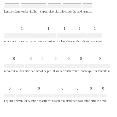
kerala village
kukke - kollur temple
lokayuktha
lokayuktha raid
manipal
1
1
1
1
1
minister krishna bairegowda
mla ashok rai
mohan alwa
mudubidre
nidana news
0
0
0
0
0
0
0
nirvathu mukku
nitin nabin
police
ptr tahasildar
puttur
puttur news
puttur tahasildar
0
0
0
0
0
0
0
republic
revenue
revenue department
revenue minister
school
senior citizen
silver