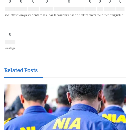
0
0
0
0
0
0
0
0
0
society
sowmya
students
tahasildar
tahasildar absconded
teachers
tour
trending
udupi
0
wastage
Related Posts