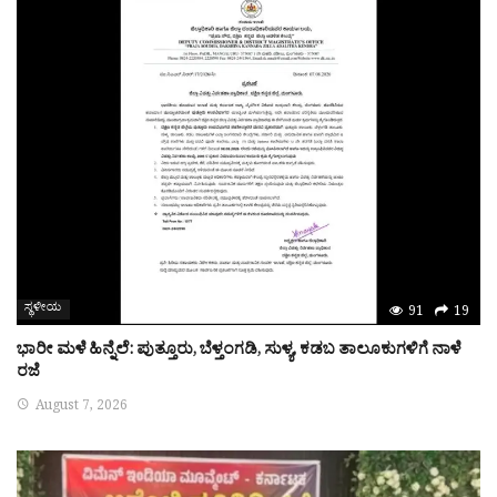
ಸ್ಥಳೀಯ
91
19
ಭಾರೀ ಮಳೆ ಹಿನ್ನೆಲೆ: ಪುತ್ತೂರು, ಬೆಳ್ತಂಗಡಿ, ಸುಳ್ಯ, ಕಡಬ ತಾಲೂಕುಗಳಿಗೆ ನಾಳೆ
ರಜೆ
August 7, 2026