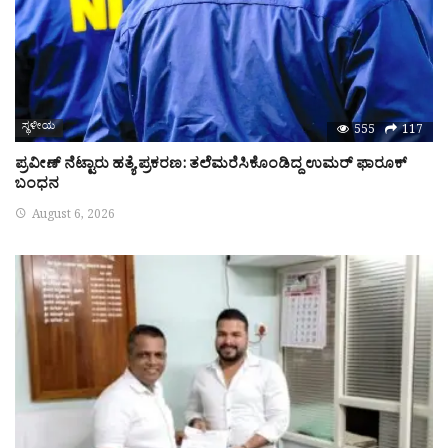
ಸ್ಥಳೀಯ
555
117
ಪ್ರವೀಣ್‌ ನೆಟ್ಟಾರು ಹತ್ಯೆ ಪ್ರಕರಣ: ತಲೆಮರೆಸಿಕೊಂಡಿದ್ದ ಉಮರ್‌ ಫಾರೂಕ್‌
ಬಂಧನ
August 6, 2026