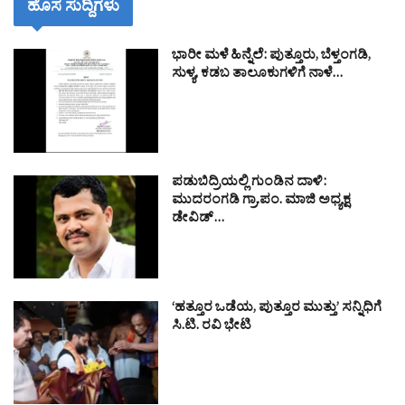
ಹೊಸ ಸುದ್ದಿಗಳು
ಭಾರೀ ಮಳೆ ಹಿನ್ನೆಲೆ: ಪುತ್ತೂರು, ಬೆಳ್ತಂಗಡಿ,
ಸುಳ್ಯ, ಕಡಬ ತಾಲೂಕುಗಳಿಗೆ ನಾಳೆ…
ಪಡುಬಿದ್ರಿಯಲ್ಲಿ ಗುಂಡಿನ ದಾಳಿ:
ಮುದರಂಗಡಿ ಗ್ರಾ.ಪಂ. ಮಾಜಿ ಅಧ್ಯಕ್ಷ
ಡೇವಿಡ್…
‘ಹತ್ತೂರ ಒಡೆಯ, ಪುತ್ತೂರ ಮುತ್ತು’ ಸನ್ನಿಧಿಗೆ
ಸಿ.ಟಿ. ರವಿ ಭೇಟಿ