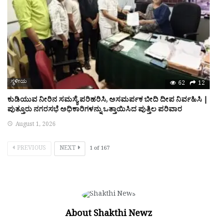
ಸ್ಥಳೀಯ
62
12
ಕುಡಿಯುವ ನೀರಿನ ಸಮಸ್ಯೆ ಪರಿಹರಿಸಿ, ಅಸಮರ್ಪಕ ಬೀದಿ ದೀಪ ನಿರ್ವಹಿಸಿ |
ಪುತ್ತೂರು ನಗರಸಭೆ ಅಧಿಕಾರಿಗಳನ್ನು ಒತ್ತಾಯಿಸಿದ ಪುತ್ತಿಲ ಪರಿವಾರ
August 1, 2026
PREVIOUS
NEXT
1
of
167
About Shakthi Newz