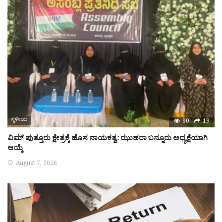
ಸ್ಥಳೀಯ
90
19
ವಿಮ್ ಪುತ್ತೂರು ಕ್ಷೇತ್ರಕ್ಕೆ ಹೊಸ ನಾಯಕತ್ವ: ಝುಹರಾ ಬನ್ನೂರು ಅಧ್ಯಕ್ಷೆಯಾಗಿ
ಆಯ್ಕೆ
August 7, 2026