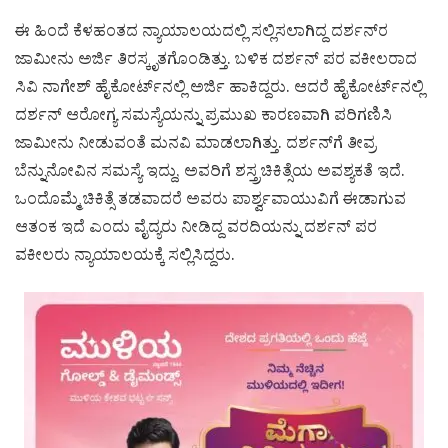
ಈ ಹಿಂದೆ ಕೆಳಹಂತದ ನ್ಯಾಯಾಲಯದಲ್ಲಿ ಸಲ್ಲಿಸಲಾಗಿದ್ದ ದರ್ಶನ್​ರ
ಜಾಮೀನು ಅರ್ಜಿ ತಿರಸ್ಕೃತಗೊಂಡಿತ್ತು. ಬಳಿಕ ದರ್ಶನ್ ಪರ ವಕೀಲರಾದ
ಸಿವಿ ನಾಗೇಶ್ ಹೈಕೋರ್ಟ್​ನಲ್ಲಿ ಅರ್ಜಿ ಹಾಕಿದ್ದರು. ಆದರೆ ಹೈಕೋರ್ಟ್​ನಲ್ಲಿ
ದರ್ಶನ್ ಆರೋಗ್ಯ ಸಮಸ್ಯೆಯನ್ನು ಪ್ರಮುಖ ಕಾರಣವಾಗಿ ಪರಿಗಣಿಸಿ
ಜಾಮೀನು ನೀಡುವಂತೆ ಮನವಿ ಮಾಡಲಾಗಿತ್ತು. ದರ್ಶನ್​ಗೆ ತೀವ್ರ
ಬೆನ್ನುನೋವಿನ ಸಮಸ್ಯೆ ಇದ್ದು, ಅವರಿಗೆ ಶಸ್ತ್ರಚಿಕಿತ್ಸೆಯ ಅವಶ್ಯಕತೆ ಇದೆ.
ಒಂದೊಮ್ಮೆ ಚಿಕಿತ್ಸೆ ತಡವಾದರೆ ಅವರು ಪಾರ್ಶ್ವವಾಯುವಿಗೆ ಈಡಾಗುವ
ಆತಂಕ ಇದೆ ಎಂದು ವೈದ್ಯರು ನೀಡಿದ್ದ ವರದಿಯನ್ನು ದರ್ಶನ್ ಪರ
ವಕೀಲರು ನ್ಯಾಯಾಲಯಕ್ಕೆ ಸಲ್ಲಿಸಿದ್ದರು.