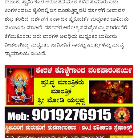
ರೇಣುಕಾ ಸ್ವಾಮಿ ಕೊಲೆ ಆರೋಪದ ಮೇಲೆ ಕಳೆದ ಸುಮಾರು ಐದು
ತಿಂಗಳಿಂದಲೂ ಜೈಲಿನಲ್ಲಿ ದಿನ ದೂಡುತ್ತಿದ್ದ ನಟ ದರ್ಶನ್​ಗೆ ದೀಪಾವಳಿ
ಶುಭ ತಂದಿದೆ. ದರ್ಶನ್​ಗೆ ಕರ್ನಾಟಕ ಹೈಕೋರ್ಟ್ ಮಧ್ಯಂತರ ಜಾಮೀನು
ಮಂಜೂರು ಮಾಡಿದೆ. ದರ್ಶನ್​ರ ಆರೋಗ್ಯ ಸಮಸ್ಯೆಯನ್ನು ಪರಿಗಣನೆಗೆ
ತೆಗೆದುಕೊಂಡು ಆರು ವಾರಗಳ ಅವಧಿಯ ಮಧ್ಯಂತರ ಜಾಮೀನು
ನೀಡಲಾಗಿದ್ದು, ಮಧ್ಯಂತರ ಜಾಮೀನಿಗೆ ಸಾಕಷ್ಟು ಷರತ್ತುಗಳನ್ನು ಮಾನ್ಯ
ನ್ಯಾಯಾಲಯ ವಿಧಿಸಿದೆ.