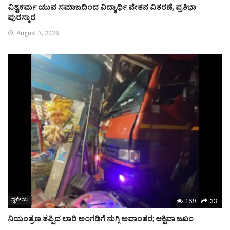
ವಿಶ್ವಕರ್ಮ ಯುವ ಸಮಾಜದಿಂದ ವಿದ್ಯಾರ್ಥಿ ವೇತನ ವಿತರಣೆ, ಪ್ರತಿಭಾ
ಪುರಸ್ಕಾರ
August 3, 2026
ಸ್ಥಳೀಯ
159
33
ನಿಯಂತ್ರಣ ತಪ್ಪಿದ ಲಾರಿ ಅಂಗಡಿಗೆ ನುಗ್ಗಿ ಅವಾಂತರ; ಆಕ್ಟಿವಾ ಜಖಂ