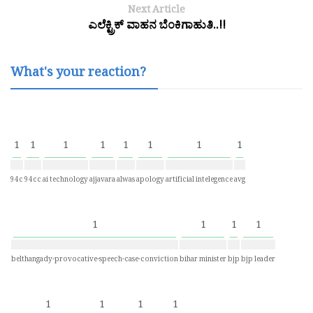
Next Article
ಎಲೆಕ್ಟ್ರಿಕ್ ವಾಹನ ಬೆಂಕಿಗಾಹುತಿ..!!
What's your reaction?
1
1
1
1
1
1
1
1
94c
94cc
ai technology
ajjavara
alwas
apology
artificial intelegence
avg
1
1
1
1
belthangady-provocative-speech-case-conviction
bihar minister
bjp
bjp leader
1
1
1
1