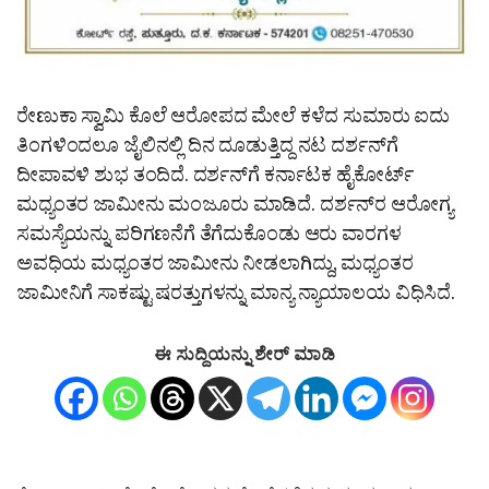
ರೇಣುಕಾ ಸ್ವಾಮಿ ಕೊಲೆ ಆರೋಪದ ಮೇಲೆ ಕಳೆದ ಸುಮಾರು ಐದು
ತಿಂಗಳಿಂದಲೂ ಜೈಲಿನಲ್ಲಿ ದಿನ ದೂಡುತ್ತಿದ್ದ ನಟ ದರ್ಶನ್​ಗೆ
ದೀಪಾವಳಿ ಶುಭ ತಂದಿದೆ. ದರ್ಶನ್​ಗೆ ಕರ್ನಾಟಕ ಹೈಕೋರ್ಟ್
ಮಧ್ಯಂತರ ಜಾಮೀನು ಮಂಜೂರು ಮಾಡಿದೆ. ದರ್ಶನ್​ರ ಆರೋಗ್ಯ
ಸಮಸ್ಯೆಯನ್ನು ಪರಿಗಣನೆಗೆ ತೆಗೆದುಕೊಂಡು ಆರು ವಾರಗಳ
ಅವಧಿಯ ಮಧ್ಯಂತರ ಜಾಮೀನು ನೀಡಲಾಗಿದ್ದು, ಮಧ್ಯಂತರ
ಜಾಮೀನಿಗೆ ಸಾಕಷ್ಟು ಷರತ್ತುಗಳನ್ನು ಮಾನ್ಯ ನ್ಯಾಯಾಲಯ ವಿಧಿಸಿದೆ.
ಈ ಸುದ್ದಿಯನ್ನು ಶೇರ್ ಮಾಡಿ