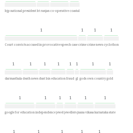
bjp national president
bt ranjan
co-operative
coastal
1
1
1
1
Court convicts accused in provocative speech case
crime
crime news
cyclothon
1
1
1
1
1
1
1
1
darmasthala
death news
dust bin
education
fraud
gl
gods own country
gold
1
1
1
1
1
1
google for education
independence
jewel
jewellers
jnana vikasa
karnataka state
1
1
1
1
1