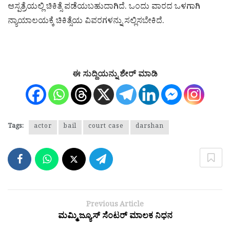
ಆಸ್ಪತ್ರೆಯಲ್ಲಿ ಚಿಕಿತ್ಸೆ ಪಡೆಯಬಹುದಾಗಿದೆ. ಒಂದು ವಾರದ ಒಳಗಾಗಿ
ನ್ಯಾಯಾಲಯಕ್ಕೆ ಚಿಕಿತ್ಸೆಯ ವಿವರಗಳನ್ನು ಸಲ್ಲಿಸಬೇಕಿದೆ.
ಈ ಸುದ್ದಿಯನ್ನು ಶೇರ್ ಮಾಡಿ
Tags:
actor
bail
court case
darshan
Previous Article
ಮಮ್ಮಿ ಜ್ಯೂಸ್ ಸೆಂಟರ್ ಮಾಲಕ ನಿಧನ