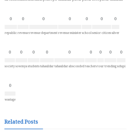
nirvathu mukku
nitin nabin
police
ptr tahasildar
puttur
puttur news
puttur tahasildar
0
0
0
0
0
0
0
republic
revenue
revenue department
revenue minister
school
senior citizen
silver
0
0
0
0
0
0
0
0
0
society
sowmya
students
tahasildar
tahasildar absconded
teachers
tour
trending
udupi
0
wastage
Related Posts