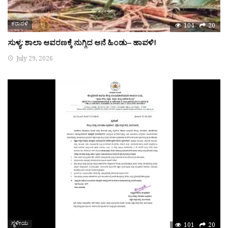
ಕರಾವಳಿ
104
20
ಸುಳ್ಯ: ಶಾಲಾ ಆವರಣಕ್ಕೆ ನುಗ್ಗಿದ ಆನೆ ಹಿಂಡು– ಹಾವಳಿ!
July 29, 2026
ಸ್ಥಳೀಯ
101
20