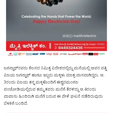
ಜಗನ್ನಾಥ್‌ರವರು ಕೆಲಸದ ನಿಮಿತ್ತ ವಿದೇಶದಲ್ಲಿದ್ದು ಮನೆಯಲ್ಲಿ ಅವರ ಪತ್ನಿ
ವಿಜಯ ಜಗನ್ನಾಥ್‌ ಹಾಗೂ ಇಬ್ಬರು ಮಕ್ಕಳು ಮಾತ್ರ ವಾಸವಾಗಿದ್ದರು. ಆ.
3ರಂದು ವಿಜಯ ತನ್ನ ಮಕ್ಕಳೊಂದಿಗೆ ಈಶ್ವರಮಂಗಲ
ಪಂಚೋಡಿಯಲ್ಲಿರುವ ತಮ್ಮ ತವರು ಮನೆಗೆ ತೆರಳಿದ್ದು ಆ.4ರಂದು
ವಾಪಾಸು ಹಿಂದಿರುಗಿ ಮನೆಗೆ ಬರುವ ಈ ವೇಳೆ ಘಟನೆ ನಡೆದಿರುವುದು
ಬೆಳಕಿಗೆ ಬಂದಿದೆ.