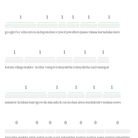
1
1
1
1
1
1
google for education
independence
jewel
jewellers
jnana vikasa
karnataka state
1
1
1
1
1
kerala village
kukke - kollur temple
lokayuktha
lokayuktha raid
manipal
1
1
1
1
1
minister krishna bairegowda
mla ashok rai
mohan alwa
mudubidre
nidana news
0
0
0
0
0
0
0