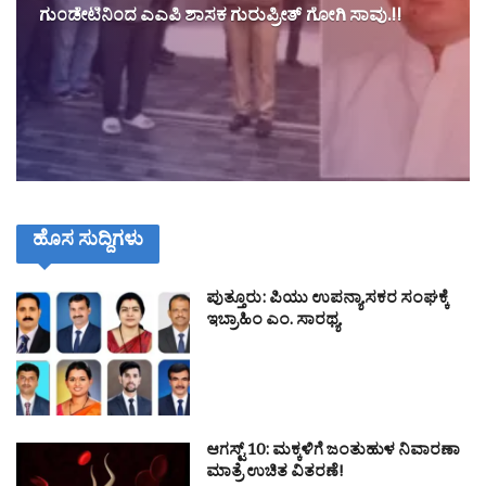
ಗುಂಡೇಟಿನಿಂದ ಎಎಪಿ ಶಾಸಕ ಗುರುಪ್ರೀತ್ ಗೋಗಿ ಸಾವು.!!
ಹೊಸ ಸುದ್ದಿಗಳು
ಪುತ್ತೂರು: ಪಿಯು ಉಪನ್ಯಾಸಕರ ಸಂಘಕ್ಕೆ
ಇಬ್ರಾಹಿಂ ಎಂ. ಸಾರಥ್ಯ
ಆಗಸ್ಟ್ 10: ಮಕ್ಕಳಿಗೆ ಜಂತುಹುಳ ನಿವಾರಣಾ
ಮಾತ್ರೆ ಉಚಿತ ವಿತರಣೆ!