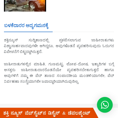
ಬಳಕೆದಾರರ ಆದ್ಯ ಗಮನಕ್ಕೆ
ಶಕ್ತಿನ್ಯೂಸ್ ಸುದ್ದಿತಾಣದಲ್ಲಿ ಪ್ರಕಟಿಸಲಾಗುವ ಜಾಹೀರಾತುಗಳು
ವಿಶ್ವಾಸಾರ್ಹವಾದವುಗಳೇ ಆಗಿದ್ದರೂ, ಅವುಗಳೊಡನೆ ವ್ಯವಹರಿಸುವುದು ಓದುಗರ
ವಿವೇಚನೆಗೆ ಬಿಟ್ಟದ್ದಾಗಿರುತ್ತದೆ.
ಜಾಹೀರಾತುಗಳಲ್ಲಿನ ಮಾಹಿತಿ, ಗುಣಮಟ್ಟ, ಲೋಪ-ದೋಷ, ಇತ್ಯಾದಿಗಳ ಬಗ್ಗೆ
ಆಸಕ್ತರು ಜಾಹೀರಾತುದಾರರೊಡನೆಯೇ ವ್ಯವಹರಿಸಬೇಕಾಗುತ್ತದೆ ಹಾಗೂ
ಅವುಗಳಿಗೆ ನಮ್ಮ ಈ ವೆಬ್ ತಾಣದ ಸಂಪಾದಕೀಯ ಮಂಡಳಿಯಾಗಲೀ, ವೆಬ್
ನಿರ್ವಹಣಾ ಸಂಸ್ಥೆಯಾಗಲೀ ಜವಾಬ್ದಾರಿಯಾಗಿರುವುದಿಲ್ಲ.