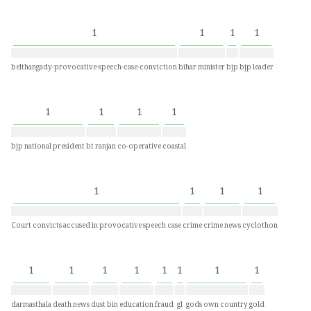
1
1
1
1
belthangady-provocative-speech-case-conviction
bihar minister
bjp
bjp leader
1
1
1
1
bjp national president
bt ranjan
co-operative
coastal
1
1
1
1
Court convicts accused in provocative speech case
crime
crime news
cyclothon
1
1
1
1
1
1
1
1
darmasthala
death news
dust bin
education
fraud
gl
gods own country
gold