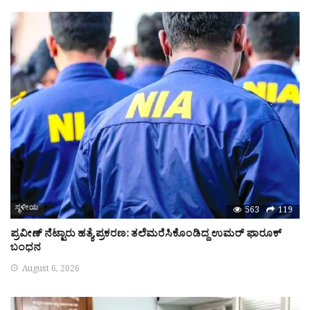
ಸ್ಥಳೀಯ
563
119
ಪ್ರವೀಣ್‌ ನೆಟ್ಟಾರು ಹತ್ಯೆ ಪ್ರಕರಣ: ತಲೆಮರೆಸಿಕೊಂಡಿದ್ದ ಉಮರ್‌ ಫಾರೂಕ್‌
ಬಂಧನ
August 6, 2026