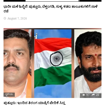
ಭಾರೀ ಮಳೆ ಹಿನ್ನೆಲೆ: ಪುತ್ತೂರು, ಬೆಳ್ತಂಗಡಿ, ಸುಳ್ಯ, ಕಡಬ ತಾಲೂಕುಗಳಿಗೆ ನಾಳೆ
ರಜೆ
August 7, 2026
ಸ್ಥಳೀಯ
97
20
ಪುತ್ತೂರು: ಇಂದಿನ ತಿರಂಗ ಯಾತ್ರೆಗೆ ವೇದಿಕೆ ಸಿದ್ಧ