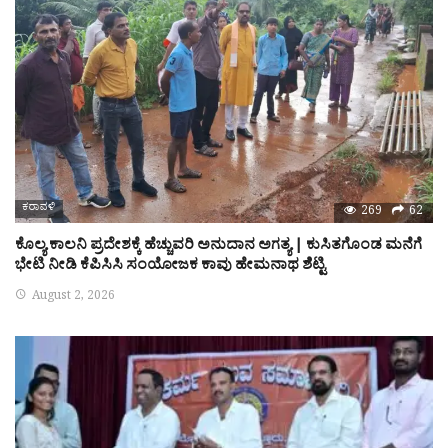
ಕರಾವಳಿ
269
62
ಕೊಲ್ಯ ಕಾಲನಿ ಪ್ರದೇಶಕ್ಕೆ ಹೆಚ್ಚುವರಿ ಅನುದಾನ ಅಗತ್ಯ | ಕುಸಿತಗೊಂಡ ಮನೆಗೆ
ಭೇಟಿ ನೀಡಿ ಕೆಪಿಸಿಸಿ ಸಂಯೋಜಕ ಕಾವು ಹೇಮನಾಥ ಶೆಟ್ಟಿ
August 2, 2026