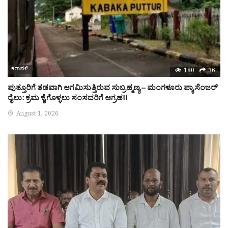
ಕರಾವಳಿ
180
36
ಪುತ್ತೂರಿಗೆ ತಡವಾಗಿ ಆಗಮಿಸುತ್ತಿರುವ ಸುಬ್ರಹ್ಮಣ್ಯ – ಮಂಗಳೂರು ಪ್ಯಾಸೆಂಜರ್
ರೈಲು: ಕ್ರಮ ಕೈಗೊಳ್ಳಲು ಸಂಸದರಿಗೆ ಆಗ್ರಹ!!
August 1, 2026