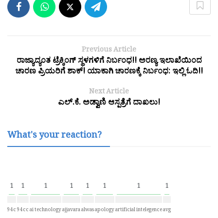
Previous Article
ರಾಜ್ಯಾದ್ಯಂತ ಟ್ರೆಕ್ಕಿಂಗ್ ಸ್ಥಳಗಳಿಗೆ ನಿರ್ಬಂಧ!! ಅರಣ್ಯ ಇಲಾಖೆಯಿಂದ
ಚಾರಣ ಪ್ರಿಯರಿಗೆ ಶಾಕ್! ಯಾಕಾಗಿ ಚಾರಣಕ್ಕೆ ನಿರ್ಬಂಧ: ಇಲ್ಲಿ ಓದಿ!!
Next Article
ಎಲ್.ಕೆ. ಅಡ್ವಾಣಿ ಆಸ್ಪತ್ರೆಗೆ ದಾಖಲು!
What's your reaction?
1
1
1
1
1
1
1
1
94c
94cc
ai technology
ajjavara
alwas
apology
artificial intelegence
avg