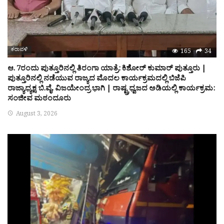
ಕರಾವಳಿ
165
34
ಆ. 7ರಂದು ಪುತ್ತೂರಿನಲ್ಲಿ ತಿರಂಗಾ ಯಾತ್ರೆ: ಕಿಶೋರ್ ಕುಮಾರ್ ಪುತ್ತೂರು |
ಪುತ್ತೂರಿನಲ್ಲಿ ನಡೆಯುವ ರಾಜ್ಯದ ಮೊದಲ ಕಾರ್ಯಕ್ರಮದಲ್ಲಿ ಬಿಜೆಪಿ
ರಾಜ್ಯಾಧ್ಯಕ್ಷ ಬಿ.ವೈ. ವಿಜಯೇಂದ್ರ ಭಾಗಿ | ರಾಷ್ಟ್ರಧ್ವಜದ ಅಡಿಯಲ್ಲಿ ಕಾರ್ಯಕ್ರಮ:
ಸಂಜೀವ ಮಠಂದೂರು
August 3, 2026