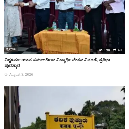
ಸ್ಥಳೀಯ
198
40
ವಿಶ್ವಕರ್ಮ ಯುವ ಸಮಾಜದಿಂದ ವಿದ್ಯಾರ್ಥಿ ವೇತನ ವಿತರಣೆ, ಪ್ರತಿಭಾ
ಪುರಸ್ಕಾರ
August 3, 2026