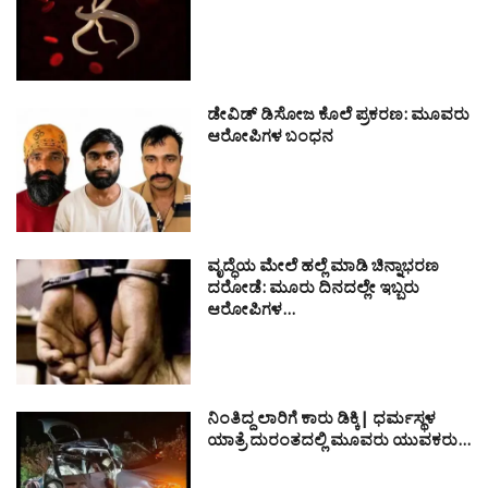
ಡೇವಿಡ್ ಡಿಸೋಜ ಕೊಲೆ ಪ್ರಕರಣ: ಮೂವರು
ಆರೋಪಿಗಳ ಬಂಧನ
ವೃದ್ಧೆಯ ಮೇಲೆ ಹಲ್ಲೆ ಮಾಡಿ ಚಿನ್ನಾಭರಣ
ದರೋಡೆ: ಮೂರು ದಿನದಲ್ಲೇ ಇಬ್ಬರು
ಆರೋಪಿಗಳ…
ನಿಂತಿದ್ದ ಲಾರಿಗೆ ಕಾರು ಡಿಕ್ಕಿ| ಧರ್ಮಸ್ಥಳ
ಯಾತ್ರೆ ದುರಂತದಲ್ಲಿ ಮೂವರು ಯುವಕರು…