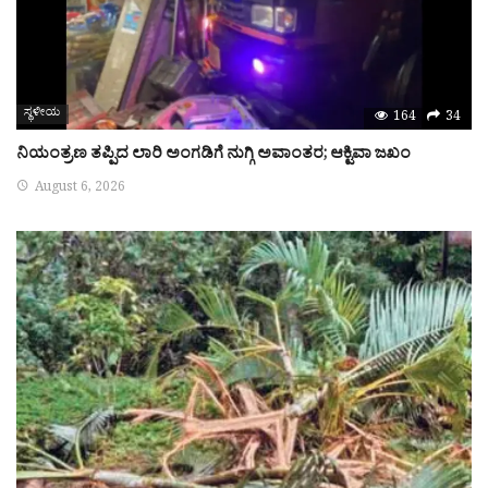
ಸ್ಥಳೀಯ
164
34
ನಿಯಂತ್ರಣ ತಪ್ಪಿದ ಲಾರಿ ಅಂಗಡಿಗೆ ನುಗ್ಗಿ ಅವಾಂತರ; ಆಕ್ಟಿವಾ ಜಖಂ
August 6, 2026