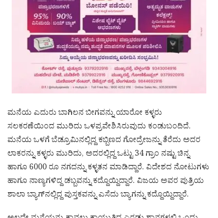
ಮನೆಯ ಎದುರು ಬಾಗಿಲನ ಬೀಗವನ್ನು ಯಾರೋ ಕಳ್ಳರು
ಸಲಕರಣೆಯಿಂದ ಮುರಿದು ಒಳಪ್ರವೇಶಿಸಿರುವುದು ಕಂಡುಬಂದಿದೆ.
ಮನೆಯ ಒಳಗೆ ಬೆಡ್ರೂಮಿನಲ್ಲಿದ್ದ ಕಬ್ಬಿಣದ ಗೋದ್ರೇಜನ್ನು ತೆರೆದು ಅದರ
ಲಾಕರನ್ನು ಕಳ್ಳರು ಮುರಿದು, ಅದರಲ್ಲಿದ್ದ ಒಟ್ಟು 34 ಗ್ರಾಂ ನಷ್ಟು ಚಿನ್ನ
ಹಾಗೂ 6000 ರೂ ನಗದನ್ನು ಕಳ್ಳತನ ಮಾಡಿದ್ದಾರೆ. ವಿದೇಶದ ನೋಟುಗಳು
ಹಾಗೂ ನಾಣ್ಯಗಳಿದ್ದ ಡಬ್ಬವನ್ನು ಕದ್ದೊಯ್ದಿದ್ದಾರೆ. ವಿಜಯ ಅವರ ಪುತ್ರಿಯ
ಶಾಲಾ ಬ್ಯಾಗ್‌ನಲ್ಲಿದ್ದ ಪುಸ್ತಕವನ್ನು ಎಸೆದು ಬ್ಯಾಗನ್ನು ಕದ್ದೊಯ್ದಿದ್ದಾರೆ.