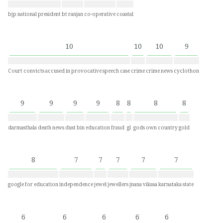
bjp national president
bt ranjan
co-operative
coastal
10
10
10
9
Court convicts accused in provocative speech case
crime
crime news
cyclothon
9
9
9
9
8
8
8
8
darmasthala
death news
dust bin
education
fraud
gl
gods own country
gold
8
7
7
7
7
7
google for education
independence
jewel
jewellers
jnana vikasa
karnataka state
6
6
6
6
6