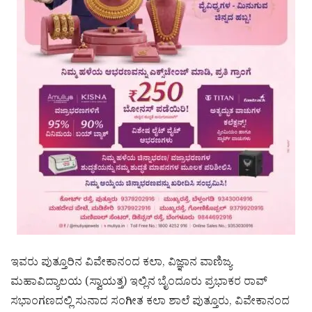
ಇವರು ಪುತ್ತೂರಿನ ವಿವೇಕಾನಂದ ಕಲಾ, ವಿಜ್ಞಾನ ವಾಣಿಜ್ಯ
ಮಹಾವಿದ್ಯಾಲಯ (ಸ್ವಾಯತ್ತ) ಇಲ್ಲಿನ ಬೈಂದೂರು ಪ್ರಭಾಕರ ರಾವ್
ಸಭಾಂಗಣದಲ್ಲಿ ಸುನಾದ ಸಂಗೀತ ಕಲಾ ಶಾಲೆ ಪುತ್ತೂರು, ವಿವೇಕಾನಂದ