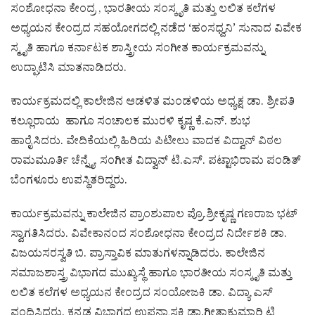
ಸಂಶೋಧನಾ ಕೇಂದ್ರ , ಭಾರತೀಯ ಸಂಸ್ಕೃತಿ ಮತ್ತು ಲಲಿತ ಕಲೆಗಳ
ಅಧ್ಯಯನ ಕೇಂದ್ರದ ಸಹಯೋಗದಲ್ಲಿ ನಡೆದ ‘ಹಂಸಧ್ವನಿ’ ಸುನಾದ ವಿವೇಕ
ಸ್ಮೃತಿ ಹಾಗೂ ಕರ್ನಾಟಕ ಶಾಸ್ತ್ರೀಯ ಸಂಗೀತ ಕಾರ್ಯಕ್ರಮವನ್ನು
ಉದ್ಘಾಟಿಸಿ ಮಾತನಾಡಿದರು.
ಕಾರ್ಯಕ್ರಮದಲ್ಲಿ ಕಾಲೇಜಿನ ಆಡಳಿತ ಮಂಡಳಿಯ ಅಧ್ಯಕ್ಷ ಡಾ. ಶ್ರೀಪತಿ
ಕಲ್ಲೂರಾಯ ಹಾಗೂ ಸಂಚಾಲಕ ಮುರಳಿ ಕೃಷ್ಣ ಕೆ.ಎನ್. ಶುಭ
ಹಾರೈಸಿದರು. ವೇದಿಕೆಯಲ್ಲಿ ಹಿರಿಯ ಪಿಟೀಲು ವಾದಕ ವಿದ್ವಾನ್ ವಿಠಲ
ರಾಮಮೂರ್ತಿ ಚೆನ್ನೈ, ಸಂಗೀತ ವಿದ್ವಾನ್ ಟಿ.ಎಸ್. ಪಟ್ಟಾಭಿರಾಮ ಪಂಡಿತ್
ಬೆಂಗಳೂರು ಉಪಸ್ಥಿತರಿದ್ದರು.
ಕಾರ್ಯಕ್ರಮವನ್ನು ಕಾಲೇಜಿನ ಪ್ರಾಂಶುಪಾಲ ಪ್ರೊ.ಶ್ರೀಕೃಷ್ಣ ಗಣರಾಜ ಭಟ್
ಸ್ವಾಗತಿಸಿದರು. ವಿವೇಕಾನಂದ ಸಂಶೋಧನಾ ಕೇಂದ್ರದ ನಿರ್ದೇಶಕಿ ಡಾ.
ವಿಜಯಸರಸ್ವತಿ ಬಿ. ಪ್ರಾಸ್ತಾವಿಕ ಮಾತುಗಳನ್ನಾಡಿದರು. ಕಾಲೇಜಿನ
ಸಮಾಜಶಾಸ್ತ್ರ ವಿಭಾಗದ ಮುಖ್ಯಸ್ಥೆ ಹಾಗೂ ಭಾರತೀಯ ಸಂಸ್ಕೃತಿ ಮತ್ತು
ಲಲಿತ ಕಲೆಗಳ ಅಧ್ಯಯನ ಕೇಂದ್ರದ ಸಂಯೋಜಕಿ ಡಾ. ವಿದ್ಯಾ ಎಸ್
ವಂದಿಸಿದರು. ಕನ್ನಡ ವಿಭಾಗದ ಉಪನ್ಯಾಸಕಿ ಡಾ.ಗೀತಾಕುಮಾರಿ ಟಿ