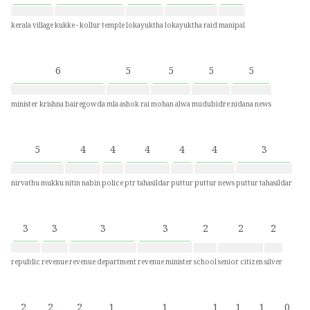
kerala village
kukke - kollur temple
lokayuktha
lokayuktha raid
manipal
6
5
5
5
5
minister krishna bairegowda
mla ashok rai
mohan alwa
mudubidre
nidana news
5
4
4
4
4
4
3
nirvathu mukku
nitin nabin
police
ptr tahasildar
puttur
puttur news
puttur tahasildar
3
3
3
3
2
2
2
republic
revenue
revenue department
revenue minister
school
senior citizen
silver
2
2
2
1
1
1
1
1
0