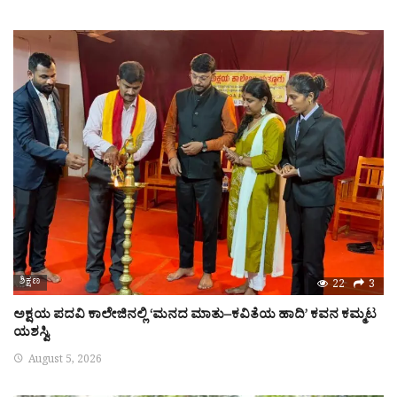
ಶಿಕ್ಷಣ
22
3
ಅಕ್ಷಯ ಪದವಿ ಕಾಲೇಜಿನಲ್ಲಿ ‘ಮನದ ಮಾತು–ಕವಿತೆಯ ಹಾದಿ’ ಕವನ ಕಮ್ಮಟ
ಯಶಸ್ವಿ
August 5, 2026