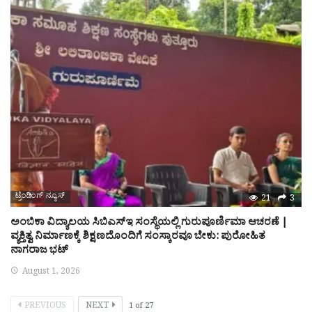
ಟ್ರೆಂಡಿಂಗ್ ನ್ಯೂಸ್
21
3
ಅಂಬಿಕಾ ವಿದ್ಯಾಲಯ ಸಿಬಿಎಸ್‌ಇ ಸಂಸ್ಥೆಯಲ್ಲಿ ಗುರುಪೂರ್ಣಿಮಾ ಆಚರಣೆ |
ವ್ಯಕ್ತಿತ್ವ ನಿರ್ಮಾಣಕ್ಕೆ ಶಿಕ್ಷಣದೊಂದಿಗೆ ಸಂಸ್ಕಾರವೂ ಬೇಕು: ಪುರೋಹಿತ
ನಾಗರಾಜ ಭಟ್
August 1, 2026
PREVIOUS
NEXT
1
of
27