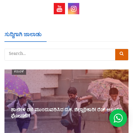
ಸುದ್ದಿಗಾಗಿ ಜಾಲಾಡು
ಕರಾವಳಿ
ಶಾಲೆಗಳ ರಜೆ ಮುಂದುವರಿಸಿದ ದ.ಕ. ಜಿಲ್ಲಾಧಿಕಾರಿ! ರೆಡ್ ಅಲರ್ಟ್
ಘೋಷಣೆ!!