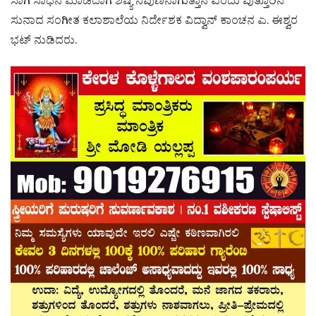
ಸಾಗಿ ಸಾಧನೆ ಮಾಡಿದಾಗ ಶಿಷ್ಯ ನಿಪುಣನಾಗುತ್ತಾನೆ ಎಂದು ಪುತ್ತೂರಿನ
ಸುನಾದ ಸಂಗೀತ ಕಲಾಶಾಲೆಯ ನಿರ್ದೇಶಕ ವಿದ್ವಾನ್ ಕಾಂಚನ ಎ. ಈಶ್ವರ
ಭಟ್ ನುಡಿದರು.