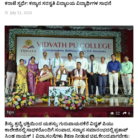
ಕರಾಟೆ ಸ್ಪರ್ಧೆ: ಕನ್ಯಾನ ಸರಸ್ವತಿ ವಿದ್ಯಾಲಯ ವಿದ್ಯಾರ್ಥಿಗಳ ಸಾಧನೆ
July 31, 2026
ಶಿಕ್ಷಣ
32
6
ಶಿಸ್ತು, ಶ್ರದ್ಧೆ, ಭಕ್ತಿಯಿಂದ ಯಶಸ್ಸು: ಗುರುವಾಯನಕೆರೆ ವಿದ್ವತ್ ಪಿಯು
ಕಾಲೇಜಿನಲ್ಲಿ ಸಾಧಕರೊಂದಿಗೆ ಸಂವಾದ, ಸನ್ಮಾನ ಸಮಾರಂಭದಲ್ಲಿ ಪ್ರತಾಪ್
ಸಿಂಹ ನಾಯಕ್ | ವಿದ್ಯಾಸಂಸ್ಥೆಗಳು ಶಿಕ್ಷಣ ನೀಡುವ ಭವ್ಯ ಕೇಂದ್ರವಾಗಬೇಕು: