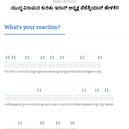
Next Article
ಯುದ್ಧ ವಿರಾಮದ ಕುರಿತು ಇರಾನ್ ಅಧ್ಯಕ್ಷ ಪೆಜೆಶ್ಕಿಯಾನ್ ಹೇಳಿಕೆ!!
What's your reaction?
13
13
13
12
12
12
12
12
94c
94cc
ai technology
ajjavara
alwas
apology
artificial intelegence
avg
11
11
11
11
belthangady-provocative-speech-case-conviction
bihar minister
bjp
bjp leader
11
10
10
10