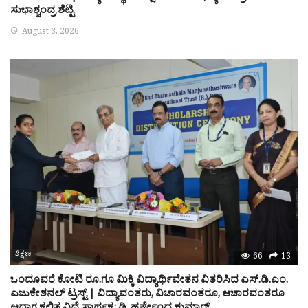
ಸುಭಾಶ್ಚಂದ್ರ ಶೆಟ್ಟಿ
August 3, 2026
ಶಿಕ್ಷಣ
66
13
ಒಂದೂವರೆ ಕೋಟಿ ರೂ.ಗೂ ಮಿಕ್ಕಿ ವಿದ್ಯಾರ್ಥಿವೇತನ ವಿತರಿಸಿದ ಎಸ್.ಡಿ.ಎಂ.
ಎಜುಕೇಶನಲ್ ಟ್ರಸ್ಟ್ | ವಿದ್ಯಾವಂತರು, ವಿಚಾರವಂತರೂ, ಆಚಾರವಂತರೂ