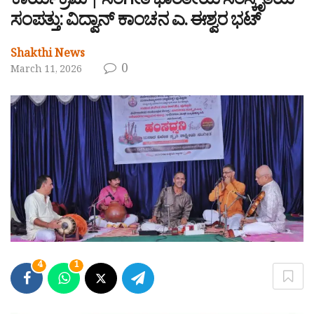
ಕಾರ್ಯಕ್ರಮ | ಸಂಗೀತ ಭಾರತೀಯ ಸಂಸ್ಕೃತಿಯ
ಸಂಪತ್ತು: ವಿದ್ವಾನ್ ಕಾಂಚನ ಎ. ಈಶ್ವರ ಭಟ್
Shakthi News
0
March 11, 2026
4
1