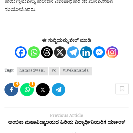
ಕಾರ್ಯಕ್ರಮವನ್ನು ಕಾಲೇಜಿನ ವಿಶೇಷಾಧಿಕಾರಿ ಡಾ.ಮನಮೋಹನ
ಸಂಯೋಜಿಸಿದರು.
ಈ ಸುದ್ದಿಯನ್ನು ಶೇರ್ ಮಾಡಿ
Tags:
hamsadwani
vc
vivekananda
4
1
Previous Article
ಅಂಬಿಕಾ ಮಹಾವಿದ್ಯಾಲಯದ ಹಿರಿಯ ವಿದ್ಯಾರ್ಥಿನಿಯರಿಗೆ ರ್ಯಾಂಕ್