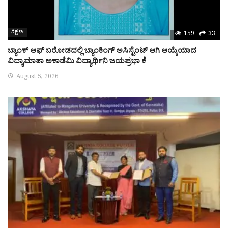
ಶಿಕ್ಷಣ
159
33
ಬ್ಯಾಂಕ್ ಆಫ್ ಬರೋಡದಲ್ಲಿ ಬ್ಯಾಂಕಿಂಗ್ ಅಸಿಸ್ಟೆಂಟ್ ಆಗಿ ಆಯ್ಕೆಯಾದ
ವಿದ್ಯಾಮಾತಾ ಅಕಾಡೆಮಿ ವಿದ್ಯಾರ್ಥಿನಿ ಜಯಪ್ರಭಾ ಕೆ
August 5, 2026