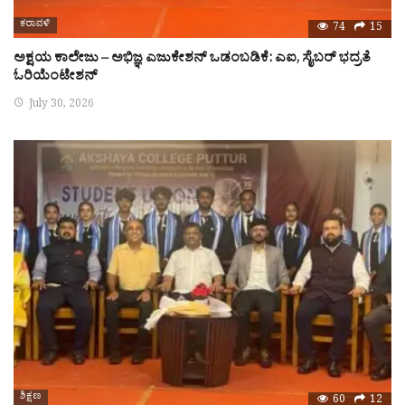
ಕರಾವಳಿ
74
15
ಅಕ್ಷಯ ಕಾಲೇಜು – ಅಭಿಜ್ಞ ಎಜುಕೇಶನ್ ಒಡಂಬಡಿಕೆ: ಎಐ, ಸೈಬರ್ ಭದ್ರತೆ
ಓರಿಯೆಂಟೇಶನ್
July 30, 2026
ಶಿಕ್ಷಣ
60
12