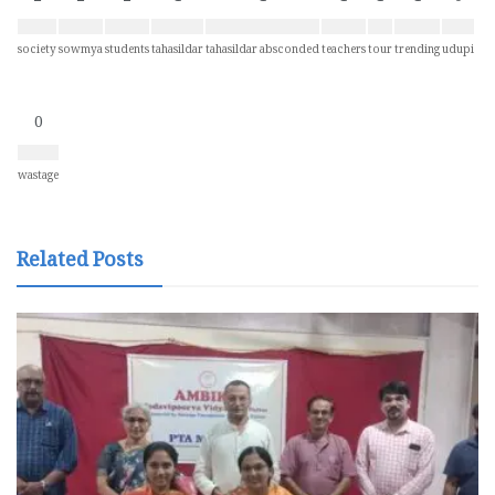
society
sowmya
students
tahasildar
tahasildar absconded
teachers
tour
trending
udupi
0
wastage
Related Posts