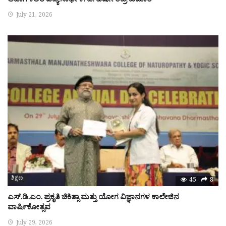
ಆದಾಗ ಕಲಿತ ವಿದ್ಯೆ ಸಾರ್ಥಕ: ಡಿ. ಹರ್ಷೇಂದ್ರ ಕುಮಾರ್
July 21, 2026
ಶಿಕ್ಷಣ
45
8
ಎಸ್.ಡಿ.ಎಂ. ಪ್ರಕೃತಿ ಚಿಕಿತ್ಸಾ ಮತ್ತು ಯೋಗ ವಿಜ್ಞಾನಗಳ ಕಾಲೇಜಿನ
ವಾರ್ಷಿಕೋತ್ಸವ
July 29, 2026