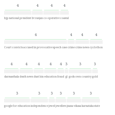
4
4
4
4
bjp national president
bt ranjan
co-operative
coastal
4
4
4
4
Court convicts accused in provocative speech case
crime
crime news
cyclothon
4
4
4
4
4
3
3
3
darmasthala
death news
dust bin
education
fraud
gl
gods own country
gold
3
3
3
3
3
3
google for education
independence
jewel
jewellers
jnana vikasa
karnataka state