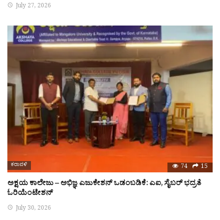
July 27, 2026
ಕರಾವಳಿ
74
15
ಅಕ್ಷಯ ಕಾಲೇಜು – ಅಭಿಜ್ಞ ಎಜುಕೇಶನ್ ಒಡಂಬಡಿಕೆ: ಎಐ, ಸೈಬರ್ ಭದ್ರತೆ
ಓರಿಯೆಂಟೇಶನ್
July 30, 2026