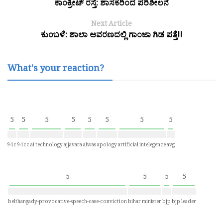
ಕಾಂಕ್ರೀಟ್ ರಸ್ತೆ: ಶಾಸಕರಿಂದ ಪರಿಶೀಲನೆ
Next Article
ಕುಂಬಳೆ: ಶಾಲಾ ಆವರಣದಲ್ಲಿ ಗಾಂಜಾ ಗಿಡ ಪತ್ತೆ!!
What's your reaction?
5
5
5
5
5
5
5
5
94c
94cc
ai technology
ajjavara
alwas
apology
artificial intelegence
avg
5
5
5
5
belthangady-provocative-speech-case-conviction
bihar minister
bjp
bjp leader