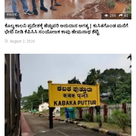
ಕರಾವಳಿ
266
61
ಕೊಲ್ಯ ಕಾಲನಿ ಪ್ರದೇಶಕ್ಕೆ ಹೆಚ್ಚುವರಿ ಅನುದಾನ ಅಗತ್ಯ | ಕುಸಿತಗೊಂಡ ಮನೆಗೆ
ಭೇಟಿ ನೀಡಿ ಕೆಪಿಸಿಸಿ ಸಂಯೋಜಕ ಕಾವು ಹೇಮನಾಥ ಶೆಟ್ಟಿ
August 2, 2026