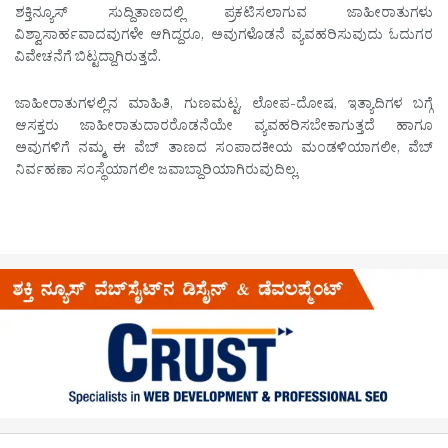
ಶಕ್ತಿನ್ಯೂಸ್ ಸುದ್ದಿತಾಣದಲ್ಲಿ ಪ್ರಕಟಿಸಲಾಗುವ ಜಾಹೀರಾತುಗಳು
ವಿಶ್ವಾಸಾರ್ಹವಾದವುಗಳೇ ಆಗಿದ್ದರೂ, ಅವುಗಳೊಡನೆ ವ್ಯವಹರಿಸುವುದು ಓದುಗರ
ವಿವೇಚನೆಗೆ ಬಿಟ್ಟದ್ದಾಗಿರುತ್ತದೆ.
ಜಾಹೀರಾತುಗಳಲ್ಲಿನ ಮಾಹಿತಿ, ಗುಣಮಟ್ಟ, ಲೋಪ-ದೋಷ, ಇತ್ಯಾದಿಗಳ ಬಗ್ಗೆ
ಆಸಕ್ತರು ಜಾಹೀರಾತುದಾರರೊಡನೆಯೇ ವ್ಯವಹರಿಸಬೇಕಾಗುತ್ತದೆ ಹಾಗೂ
ಅವುಗಳಿಗೆ ನಮ್ಮ ಈ ವೆಬ್ ತಾಣದ ಸಂಪಾದಕೀಯ ಮಂಡಳಿಯಾಗಲೀ, ವೆಬ್
ನಿರ್ವಹಣಾ ಸಂಸ್ಥೆಯಾಗಲೀ ಜವಾಬ್ದಾರಿಯಾಗಿರುವುದಿಲ್ಲ.