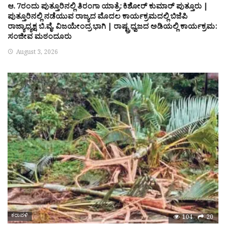
ಆ. 7ರಂದು ಪುತ್ತೂರಿನಲ್ಲಿ ತಿರಂಗಾ ಯಾತ್ರೆ: ಕಿಶೋರ್ ಕುಮಾರ್ ಪುತ್ತೂರು |
ಪುತ್ತೂರಿನಲ್ಲಿ ನಡೆಯುವ ರಾಜ್ಯದ ಮೊದಲ ಕಾರ್ಯಕ್ರಮದಲ್ಲಿ ಬಿಜೆಪಿ
ರಾಜ್ಯಾಧ್ಯಕ್ಷ ಬಿ.ವೈ. ವಿಜಯೇಂದ್ರ ಭಾಗಿ | ರಾಷ್ಟ್ರಧ್ವಜದ ಅಡಿಯಲ್ಲಿ ಕಾರ್ಯಕ್ರಮ:
ಸಂಜೀವ ಮಠಂದೂರು
August 3, 2026
ಕರಾವಳಿ
104
20