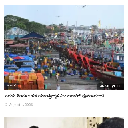
ಕರಾವಳಿ
50
11
ಎರಡು ತಿಂಗಳ ಬಳಿಕ ಯಾಂತ್ರೀಕೃತ ಮೀನುಗಾರಿಕೆ ಪುನರಾರಂಭ!
August 1, 2026