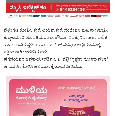
ಬೆಳ್ತಂಗಡಿ ರೋಟರಿ ಕ್ಲಬ್, ಲಯನ್ಸ್ ಕ್ಲಬ್, ಸಂಜೀವಿನಿ ಮಹಿಳಾ ಒಕ್ಕೂಟ,
ಕನ್ಯಾಕುಮಾರಿ ಯುವತಿ ಮಂಡಲ, ಶೌರ್ಯ ವಿಪತ್ತು ನಿರ್ವಹಣಾ ಘಟಕ
ಹಾಗೂ ಅನೇಕ ಸ್ಥಳೀಯ ಸಂಘಟನೆಗಳ ಸದಸ್ಯರು ಅಭಿಯಾನದಲ್ಲಿ
ಸಕ್ರಿಯವಾಗಿ ಭಾಗವಹಿಸಿದರು.
ಹೆಗ್ಗಡೆಯವರ ಆಪ್ತಕಾರ್ಯದರ್ಶಿ ಎ.ವಿ. ಶೆಟ್ಟಿ “ಸ್ವಚ್ಛತಾ ಸೂಚನಾ ಫಲಕ”
ಅನಾವರಣಗೊಳಿಸಿ ಅಭಿಯಾನಕ್ಕೆ ಚಾಲನೆ ನೀಡಿದರು.