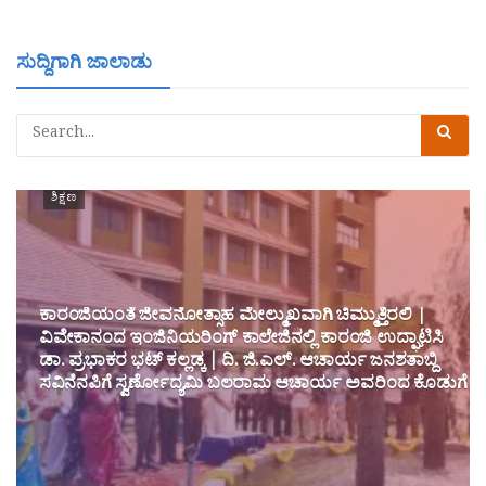
ಸುದ್ದಿಗಾಗಿ ಜಾಲಾಡು
ಶಿಕ್ಷಣ
ಕಾರಂಜಿಯಂತೆ ಜೀವನೋತ್ಸಾಹ ಮೇಲ್ಮುಖವಾಗಿ ಚಿಮ್ಮುತ್ತಿರಲಿ |
ವಿವೇಕಾನಂದ ಇಂಜಿನಿಯರಿಂಗ್ ಕಾಲೇಜಿನಲ್ಲಿ ಕಾರಂಜಿ ಉದ್ಘಾಟಿಸಿ
ಡಾ. ಪ್ರಭಾಕರ ಭಟ್ ಕಲ್ಲಡ್ಕ | ದಿ. ಜಿ.ಎಲ್. ಆಚಾರ್ಯ ಜನಶತಾಬ್ದಿ
ಸವಿನೆನಪಿಗೆ ಸ್ವರ್ಣೋದ್ಯಮಿ ಬಲರಾಮ ಆಚಾರ್ಯ ಅವರಿಂದ ಕೊಡುಗೆ