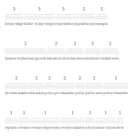
3
3
3
2
2
kerala village
kukke - kollur temple
lokayuktha
lokayuktha raid
manipal
2
2
2
2
2
minister krishna bairegowda
mla ashok rai
mohan alwa
mudubidre
nidana news
2
2
2
2
2
2
1
nirvathu mukku
nitin nabin
police
ptr tahasildar
puttur
puttur news
puttur tahasildar
1
1
1
1
1
1
1
republic
revenue
revenue department
revenue minister
school
senior citizen
silver