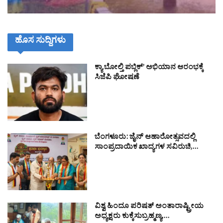
ಹೊಸ ಸುದ್ದಿಗಳು
ಕ್ಯಾ ಬೋಲ್ತಿ ಪಬ್ಲಿಕ್’ ಅಭಿಯಾನ ಆರಂಭಕ್ಕೆ
ಸಿಜೆಪಿ ಘೋಷಣೆ
ಬೆಂಗಳೂರು: ಜೈನ್ ಆಹಾರೋತ್ಸವದಲ್ಲಿ
ಸಾಂಪ್ರದಾಯಿಕ ಖಾದ್ಯಗಳ ಸವಿರುಚಿ,…
ವಿಶ್ವ ಹಿಂದೂ ಪರಿಷತ್ ಅಂತಾರಾಷ್ಟ್ರೀಯ
ಅಧ್ಯಕ್ಷರು ಕುಕ್ಕೆಸುಬ್ರಹ್ಮಣ್ಯ,…