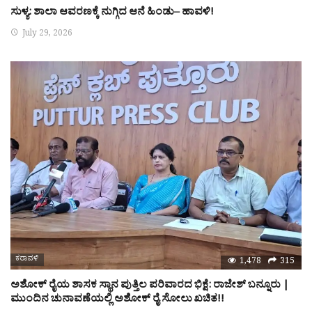
ಸುಳ್ಯ: ಶಾಲಾ ಆವರಣಕ್ಕೆ ನುಗ್ಗಿದ ಆನೆ ಹಿಂಡು– ಹಾವಳಿ!
July 29, 2026
ಕರಾವಳಿ
1,478
315
ಅಶೋಕ್ ರೈಯ ಶಾಸಕ ಸ್ಥಾನ ಪುತ್ತಿಲ ಪರಿವಾರದ ಭಿಕ್ಷೆ: ರಾಜೇಶ್ ಬನ್ನೂರು |
ಮುಂದಿನ ಚುನಾವಣೆಯಲ್ಲಿ ಅಶೋಕ್ ರೈ ಸೋಲು ಖಚಿತ!!