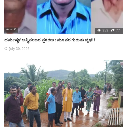
ಕರಾವಳಿ
353
77
ಧರ್ಮಸ್ಥಳ ಅಸ್ಥಿಪಂಜರ ಪ್ರಕರಣ : ಮೂವರ ಗುರುತು ದೃಢ!!
July 30, 2026