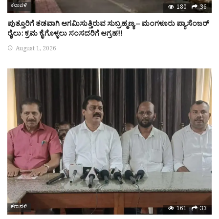
ಕರಾವಳಿ
180
36
ಪುತ್ತೂರಿಗೆ ತಡವಾಗಿ ಆಗಮಿಸುತ್ತಿರುವ ಸುಬ್ರಹ್ಮಣ್ಯ – ಮಂಗಳೂರು ಪ್ಯಾಸೆಂಜರ್
ರೈಲು: ಕ್ರಮ ಕೈಗೊಳ್ಳಲು ಸಂಸದರಿಗೆ ಆಗ್ರಹ!!
August 1, 2026
ಕರಾವಳಿ
161
33