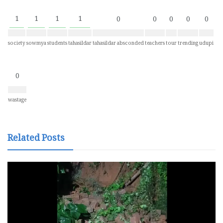
1
1
1
1
0
0
0
0
0
society
sowmya
students
tahasildar
tahasildar absconded
teachers
tour
trending
udupi
0
wastage
Related Posts