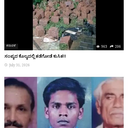
ಕರಾವಳಿ
963
206
ಸಂಪ್ಯದ ಕೊಲ್ಯದಲ್ಲಿ ತಡೆಗೋಡೆ ಕುಸಿತ!!
July 31, 2026