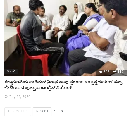
ಕರಾವಳಿ
536
112
ಕಲ್ಲುಗುಂಡಿಯ ಫಾತಿಮತ್ ನಿಶಾನ ಸಾವು ಪ್ರಕರಣ: ಸಂತ್ರಸ್ತ ಕುಟುಂಬವನ್ನು
ಭೇಟಿಯಾದ ಪುತ್ತೂರು ಕಾಂಗ್ರೆಸ್ ನಿಯೋಗ!
July 22, 2026
PREVIOUS
NEXT
1
of
68