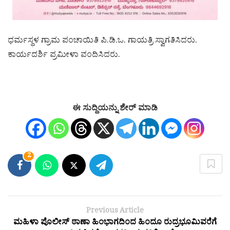
ಧರ್ಮಸ್ಥಳ ಗ್ರಾಮ ಪಂಚಾಯಿತಿ ಪಿ.ಡಿ.ಒ. ಗಾಯತ್ರಿ ಸ್ವಾಗತಿಸಿದರು.
ಕಾರ್ಯದರ್ಶಿ ಪ್ರಮೀಳಾ ವಂದಿಸಿದರು.
ಈ ಸುದ್ದಿಯನ್ನು ಶೇರ್ ಮಾಡಿ
2
Previous Article
ಮಹಿಳಾ ಪೊಲೀಸ್ ಠಾಣಾ ಹಿಂಭಾಗದಿಂದ ಹಿಂದೂ ರುದ್ರಭೂಮಿವರೆಗೆ