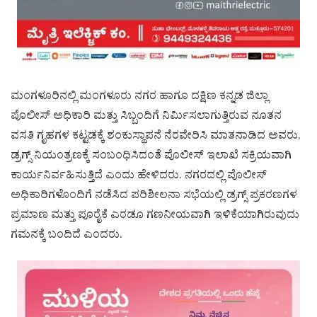
ಮಂಗಳೂರಿನಲ್ಲಿ ಮಂಗಳೂರು ನಗರ ಹಾಗೂ ದಕ್ಷಿಣ ಕನ್ನಡ ಜಿಲ್ಲಾ
ಪೊಲೀಸ್ ಅಧಿಕಾರಿ ಮತ್ತು ಸಿಬ್ಬಂದಿಗೆ ನಿರ್ಮಿಸಲಾಗುತ್ತಿರುವ ನೂತನ
ವಸತಿ ಗೃಹಗಳ ಕಟ್ಟಡಕ್ಕೆ ಶಂಕುಸ್ಥಾಪನೆ ನೆರವೇರಿಸಿ ಮಾತನಾಡಿದ ಅವರು,
ಡ್ರಗ್ಸ್ ನಿಯಂತ್ರಣಕ್ಕೆ ಸಂಬಂಧಿಸಿದಂತೆ ಪೊಲೀಸ್ ಇಲಾಖೆ ಸಕ್ರಿಯವಾಗಿ
ಕಾರ್ಯನಿರ್ವಹಿಸುತ್ತಿದೆ ಎಂದು ಹೇಳಿದರು. ನಗರದಲ್ಲಿ ಪೊಲೀಸ್
ಅಧಿಕಾರಿಗಳೊಂದಿಗೆ ನಡೆಸಿದ ಪರಿಶೀಲನಾ ಸಭೆಯಲ್ಲಿ ಡ್ರಗ್ಸ್ ಪ್ರಕರಣಗಳ
ಪ್ರಮಾಣ ಮತ್ತು ಪೂರೈಕೆ ಎರಡೂ ಗಣನೀಯವಾಗಿ ಇಳಿಕೆಯಾಗಿರುವುದು
ಗಮನಕ್ಕೆ ಬಂದಿದೆ ಎಂದರು.