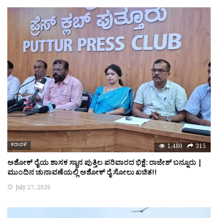
ಕರಾವಳಿ
1,480
315
ಅಶೋಕ್ ರೈಯ ಶಾಸಕ ಸ್ಥಾನ ಪುತ್ತಿಲ ಪರಿವಾರದ ಭಿಕ್ಷೆ: ರಾಜೇಶ್ ಬನ್ನೂರು |
ಮುಂದಿನ ಚುನಾವಣೆಯಲ್ಲಿ ಅಶೋಕ್ ರೈ ಸೋಲು ಖಚಿತ!!
July 27, 2026