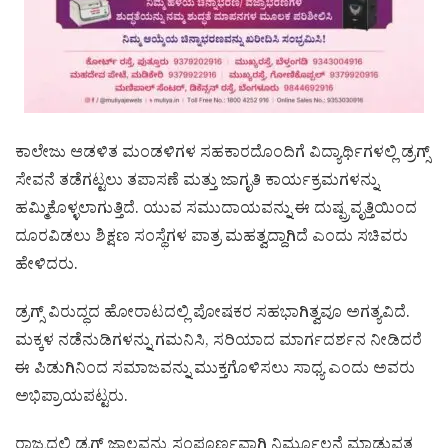
ಕಾಲೇಜು ಆಡಳಿತ ಮಂಡಳಿಗಳ ಸಹಕಾರದೊಂದಿಗೆ ವಿದ್ಯಾರ್ಥಿಗಳಲ್ಲಿ ಡ್ರಗ್ಸ್
ಸೇವನೆ ತಡೆಗಟ್ಟಲು ತಪಾಸಣೆ ಮತ್ತು ಜಾಗೃತಿ ಕಾರ್ಯಕ್ರಮಗಳನ್ನು
ಹಮ್ಮಿಕೊಳ್ಳಲಾಗುತ್ತಿದೆ. ಯುವ ಸಮುದಾಯವನ್ನು ಈ ದುಷ್ಪ್ರವೃತ್ತಿಯಿಂದ
ದೂರವಿಡಲು ಶಿಕ್ಷಣ ಸಂಸ್ಥೆಗಳ ಪಾತ್ರ ಮಹತ್ವದ್ದಾಗಿದೆ ಎಂದು ಸಚಿವರು
ಹೇಳಿದರು.
ಡ್ರಗ್ಸ್ ವಿರುದ್ಧದ ಹೋರಾಟದಲ್ಲಿ ಪೋಷಕರ ಸಹಭಾಗಿತ್ವವೂ ಅಗತ್ಯವಿದೆ.
ಮಕ್ಕಳ ನಡೆನುಡಿಗಳನ್ನು ಗಮನಿಸಿ, ಸರಿಯಾದ ಮಾರ್ಗದರ್ಶನ ನೀಡಿದರೆ
ಈ ಪಿಡುಗಿನಿಂದ ಸಮಾಜವನ್ನು ಮುಕ್ತಗೊಳಿಸಲು ಸಾಧ್ಯ ಎಂದು ಅವರು
ಅಭಿಪ್ರಾಯಪಟ್ಟರು.
ರಾಜ್ಯದಲ್ಲಿ ಡ್ರಗ್ಸ್ ಜಾಲವನ್ನು ಸಂಪೂರ್ಣವಾಗಿ ನಿರ್ಮೂಲನೆ ಮಾಡುವತ್ತ