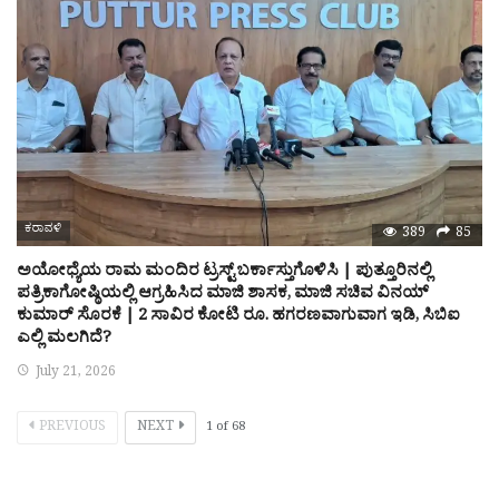
ಕರಾವಳಿ
389
85
ಅಯೋಧ್ಯೆಯ ರಾಮ ಮಂದಿರ ಟ್ರಸ್ಟ್ ಬರ್ಕಾಸ್ತುಗೊಳಿಸಿ | ಪುತ್ತೂರಿನಲ್ಲಿ
ಪತ್ರಿಕಾಗೋಷ್ಠಿಯಲ್ಲಿ ಆಗ್ರಹಿಸಿದ ಮಾಜಿ ಶಾಸಕ, ಮಾಜಿ ಸಚಿವ ವಿನಯ್
ಕುಮಾರ್ ಸೊರಕೆ | 2 ಸಾವಿರ ಕೋಟಿ ರೂ. ಹಗರಣವಾಗುವಾಗ ಇಡಿ, ಸಿಬಿಐ
ಎಲ್ಲಿ ಮಲಗಿದೆ?
July 21, 2026
PREVIOUS
NEXT
1
of
68