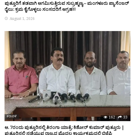
ಪುತ್ತೂರಿಗೆ ತಡವಾಗಿ ಆಗಮಿಸುತ್ತಿರುವ ಸುಬ್ರಹ್ಮಣ್ಯ – ಮಂಗಳೂರು ಪ್ಯಾಸೆಂಜರ್
ರೈಲು: ಕ್ರಮ ಕೈಗೊಳ್ಳಲು ಸಂಸದರಿಗೆ ಆಗ್ರಹ!!
August 1, 2026
ಕರಾವಳಿ
162
33
ಆ. 7ರಂದು ಪುತ್ತೂರಿನಲ್ಲಿ ತಿರಂಗಾ ಯಾತ್ರೆ: ಕಿಶೋರ್ ಕುಮಾರ್ ಪುತ್ತೂರು |
ಪುತ್ತೂರಿನಲ್ಲಿ ನಡೆಯುವ ರಾಜ್ಯದ ಮೊದಲ ಕಾರ್ಯಕ್ರಮದಲ್ಲಿ ಬಿಜೆಪಿ