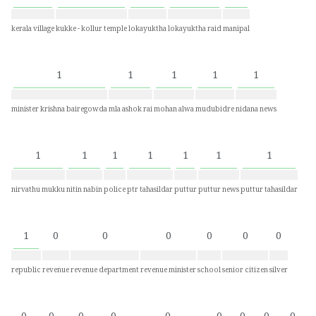
kerala village
kukke - kollur temple
lokayuktha
lokayuktha raid
manipal
1
1
1
1
1
minister krishna bairegowda
mla ashok rai
mohan alwa
mudubidre
nidana news
1
1
1
1
1
1
1
nirvathu mukku
nitin nabin
police
ptr tahasildar
puttur
puttur news
puttur tahasildar
1
0
0
0
0
0
0
republic
revenue
revenue department
revenue minister
school
senior citizen
silver