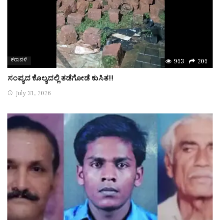
ಕರಾವಳಿ
963
206
ಸಂಪ್ಯದ ಕೊಲ್ಯದಲ್ಲಿ ತಡೆಗೋಡೆ ಕುಸಿತ!!
July 31, 2026