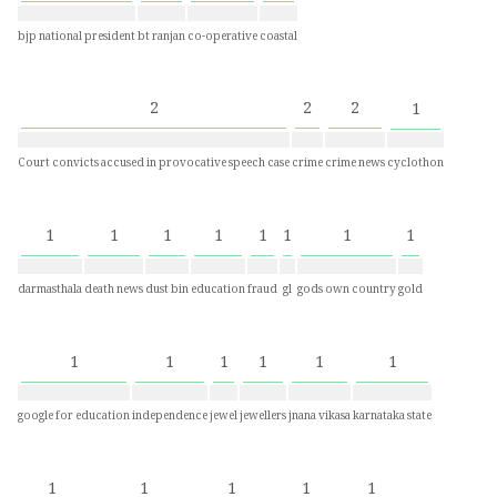
bjp national president
bt ranjan
co-operative
coastal
2
2
2
1
Court convicts accused in provocative speech case
crime
crime news
cyclothon
1
1
1
1
1
1
1
1
darmasthala
death news
dust bin
education
fraud
gl
gods own country
gold
1
1
1
1
1
1
google for education
independence
jewel
jewellers
jnana vikasa
karnataka state
1
1
1
1
1