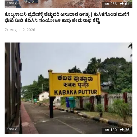
ಕರಾವಳಿ
266
61
ಕೊಲ್ಯ ಕಾಲನಿ ಪ್ರದೇಶಕ್ಕೆ ಹೆಚ್ಚುವರಿ ಅನುದಾನ ಅಗತ್ಯ | ಕುಸಿತಗೊಂಡ ಮನೆಗೆ
ಭೇಟಿ ನೀಡಿ ಕೆಪಿಸಿಸಿ ಸಂಯೋಜಕ ಕಾವು ಹೇಮನಾಥ ಶೆಟ್ಟಿ
August 2, 2026
ಕರಾವಳಿ
180
36