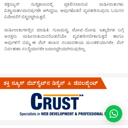
ಶಕ್ತಿನ್ಯೂಸ್ ಸುದ್ದಿತಾಣದಲ್ಲಿ ಪ್ರಕಟಿಸಲಾಗುವ ಜಾಹೀರಾತುಗಳು
ವಿಶ್ವಾಸಾರ್ಹವಾದವುಗಳೇ ಆಗಿದ್ದರೂ, ಅವುಗಳೊಡನೆ ವ್ಯವಹರಿಸುವುದು ಓದುಗರ
ವಿವೇಚನೆಗೆ ಬಿಟ್ಟದ್ದಾಗಿರುತ್ತದೆ.
ಜಾಹೀರಾತುಗಳಲ್ಲಿನ ಮಾಹಿತಿ, ಗುಣಮಟ್ಟ, ಲೋಪ-ದೋಷ, ಇತ್ಯಾದಿಗಳ ಬಗ್ಗೆ
ಆಸಕ್ತರು ಜಾಹೀರಾತುದಾರರೊಡನೆಯೇ ವ್ಯವಹರಿಸಬೇಕಾಗುತ್ತದೆ ಹಾಗೂ
ಅವುಗಳಿಗೆ ನಮ್ಮ ಈ ವೆಬ್ ತಾಣದ ಸಂಪಾದಕೀಯ ಮಂಡಳಿಯಾಗಲೀ, ವೆಬ್
ನಿರ್ವಹಣಾ ಸಂಸ್ಥೆಯಾಗಲೀ ಜವಾಬ್ದಾರಿಯಾಗಿರುವುದಿಲ್ಲ.