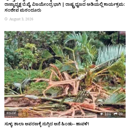
ರಾಜ್ಯಾಧ್ಯಕ್ಷ ಬಿ.ವೈ. ವಿಜಯೇಂದ್ರ ಭಾಗಿ | ರಾಷ್ಟ್ರಧ್ವಜದ ಅಡಿಯಲ್ಲಿ ಕಾರ್ಯಕ್ರಮ:
ಸಂಜೀವ ಮಠಂದೂರು
August 3, 2026
ಕರಾವಳಿ
104
20
ಸುಳ್ಯ: ಶಾಲಾ ಆವರಣಕ್ಕೆ ನುಗ್ಗಿದ ಆನೆ ಹಿಂಡು– ಹಾವಳಿ!