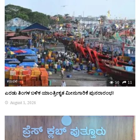
ಕರಾವಳಿ
50
11
ಎರಡು ತಿಂಗಳ ಬಳಿಕ ಯಾಂತ್ರೀಕೃತ ಮೀನುಗಾರಿಕೆ ಪುನರಾರಂಭ!
August 1, 2026