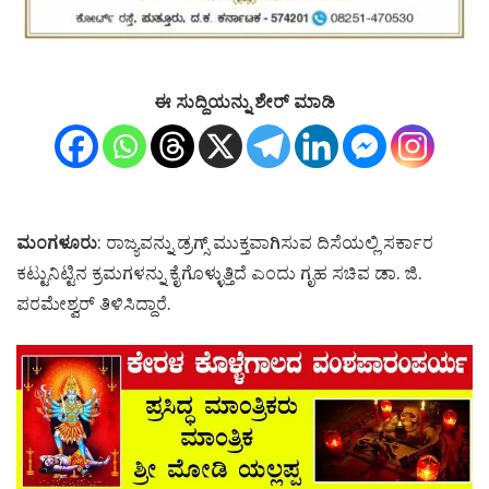
ಈ ಸುದ್ದಿಯನ್ನು ಶೇರ್ ಮಾಡಿ
ಮಂಗಳೂರು
: ರಾಜ್ಯವನ್ನು ಡ್ರಗ್ಸ್ ಮುಕ್ತವಾಗಿಸುವ ದಿಸೆಯಲ್ಲಿ ಸರ್ಕಾರ
ಕಟ್ಟುನಿಟ್ಟಿನ ಕ್ರಮಗಳನ್ನು ಕೈಗೊಳ್ಳುತ್ತಿದೆ ಎಂದು ಗೃಹ ಸಚಿವ ಡಾ. ಜಿ.
ಪರಮೇಶ್ವರ್ ತಿಳಿಸಿದ್ದಾರೆ.