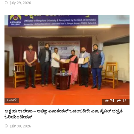
July 29, 2026
ಕರಾವಳಿ
74
15
ಅಕ್ಷಯ ಕಾಲೇಜು – ಅಭಿಜ್ಞ ಎಜುಕೇಶನ್ ಒಡಂಬಡಿಕೆ: ಎಐ, ಸೈಬರ್ ಭದ್ರತೆ
ಓರಿಯೆಂಟೇಶನ್
July 30, 2026