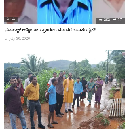
ಕರಾವಳಿ
353
77
ಧರ್ಮಸ್ಥಳ ಅಸ್ಥಿಪಂಜರ ಪ್ರಕರಣ : ಮೂವರ ಗುರುತು ದೃಢ!!
July 30, 2026