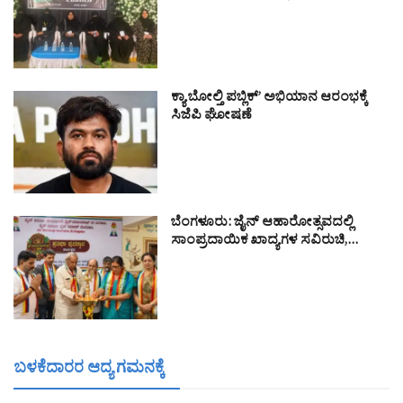
ಕ್ಯಾ ಬೋಲ್ತಿ ಪಬ್ಲಿಕ್’ ಅಭಿಯಾನ ಆರಂಭಕ್ಕೆ
ಸಿಜೆಪಿ ಘೋಷಣೆ
ಬೆಂಗಳೂರು: ಜೈನ್ ಆಹಾರೋತ್ಸವದಲ್ಲಿ
ಸಾಂಪ್ರದಾಯಿಕ ಖಾದ್ಯಗಳ ಸವಿರುಚಿ,…
ಬಳಕೆದಾರರ ಆದ್ಯ ಗಮನಕ್ಕೆ