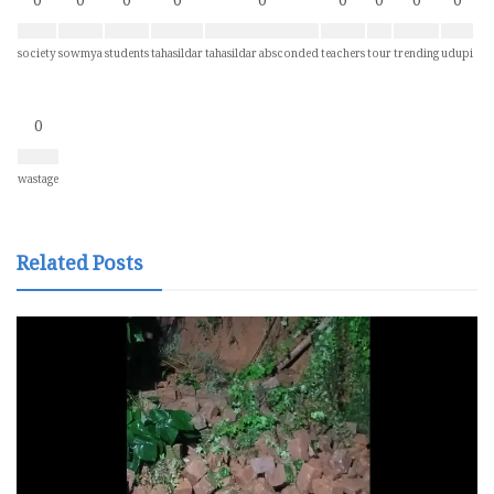
0
0
0
0
0
0
0
0
0
society
sowmya
students
tahasildar
tahasildar absconded
teachers
tour
trending
udupi
0
wastage
Related Posts