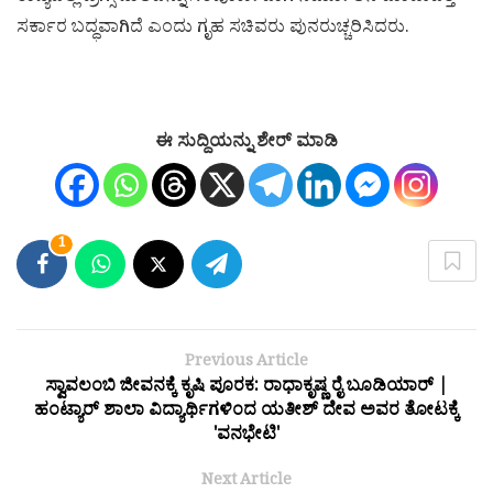
ಸರ್ಕಾರ ಬದ್ಧವಾಗಿದೆ ಎಂದು ಗೃಹ ಸಚಿವರು ಪುನರುಚ್ಚರಿಸಿದರು.
ಈ ಸುದ್ದಿಯನ್ನು ಶೇರ್ ಮಾಡಿ
1
Previous Article
ಸ್ವಾವಲಂಬಿ ಜೀವನಕ್ಕೆ ಕೃಷಿ ಪೂರಕ: ರಾಧಾಕೃಷ್ಣ ರೈ ಬೂಡಿಯಾರ್ |
ಹಂಟ್ಯಾರ್ ಶಾಲಾ ವಿದ್ಯಾರ್ಥಿಗಳಿಂದ ಯತೀಶ್ ದೇವ ಅವರ ತೋಟಕ್ಕೆ
'ವನಭೇಟಿ'
Next Article