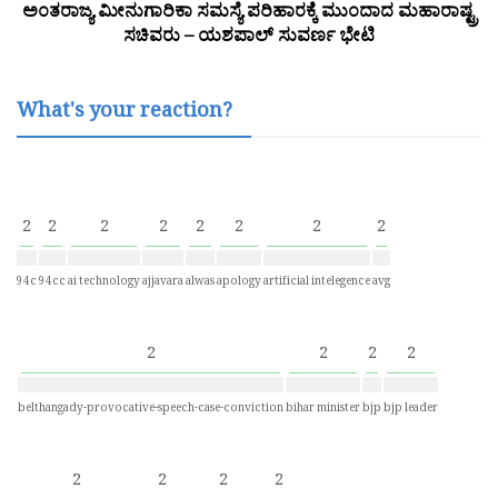
ಅಂತರಾಜ್ಯ ಮೀನುಗಾರಿಕಾ ಸಮಸ್ಯೆ ಪರಿಹಾರಕ್ಕೆ ಮುಂದಾದ ಮಹಾರಾಷ್ಟ್ರ
ಸಚಿವರು – ಯಶಪಾಲ್ ಸುವರ್ಣ ಭೇಟಿ
What's your reaction?
2
2
2
2
2
2
2
2
94c
94cc
ai technology
ajjavara
alwas
apology
artificial intelegence
avg
2
2
2
2
belthangady-provocative-speech-case-conviction
bihar minister
bjp
bjp leader
2
2
2
2