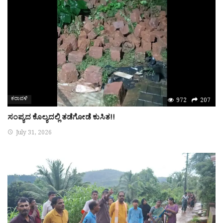
ಕರಾವಳಿ
972
207
ಸಂಪ್ಯದ ಕೊಲ್ಯದಲ್ಲಿ ತಡೆಗೋಡೆ ಕುಸಿತ!!
July 31, 2026