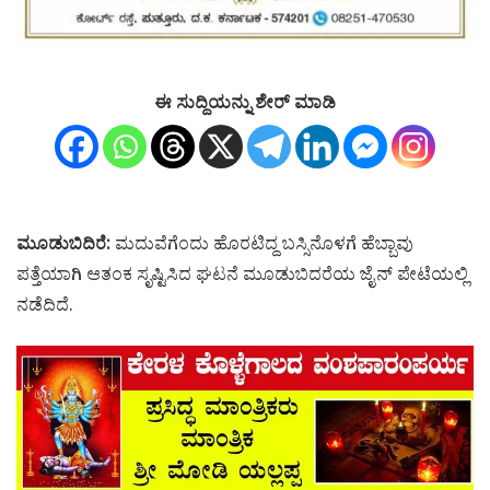
ಈ ಸುದ್ದಿಯನ್ನು ಶೇರ್ ಮಾಡಿ
ಮೂಡುಬಿದಿರೆ
:
ಮದುವೆಗೆಂದು ಹೊರಟಿದ್ದ ಬಸ್ಸಿನೊಳಗೆ ಹೆಬ್ಬಾವು
ಪತ್ತೆಯಾಗಿ ಆತಂಕ ಸೃಷ್ಟಿಸಿದ ಘಟನೆ ಮೂಡುಬಿದರೆಯ ಜೈನ್ ಪೇಟೆಯಲ್ಲಿ
ನಡೆದಿದೆ.