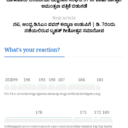
ಬೊಳುವಾರು ಆಂಜನೇಯ ಯಕ್ಷಗಾನ ಸಂಘದ 57 ನೇ ವಾರ್ಷಿಕೋತ್ಸವ:
ಆಮಂತ್ರಣ ಪತ್ರಿಕೆ ಬಿಡುಗಡೆ
Next Article
ನಟ, ಆಂಧ್ರ ಡಿಸಿಎಂ ಪವನ್ ಕಲ್ಯಾಣ ಉಡುಪಿಗೆ | ಡಿ. 7ರಂದು
ನಡೆಯಲಿರುವ ಬೃಹತ್ ಗೀತೋತ್ಸವ ಸಮಾರೋಪ
What's your reaction?
202
199
196
193
190
187
184
181
94c
94cc
ai technology
ajjavara
alwas
apology
artificial intelegence
avg
178
175
172
169
belthangady-provocative-speech-case-conviction
bihar minister
bjp
bjp leader