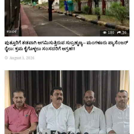
ಕರಾವಳಿ
180
36
ಪುತ್ತೂರಿಗೆ ತಡವಾಗಿ ಆಗಮಿಸುತ್ತಿರುವ ಸುಬ್ರಹ್ಮಣ್ಯ – ಮಂಗಳೂರು ಪ್ಯಾಸೆಂಜರ್
ರೈಲು: ಕ್ರಮ ಕೈಗೊಳ್ಳಲು ಸಂಸದರಿಗೆ ಆಗ್ರಹ!!
August 1, 2026