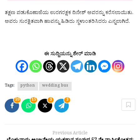
ತಕ್ಷಣ ಪಡುಕೊಣಾಜೆಯ ಉರಗರಕ್ಷಕ ದಿನೇಶ್ ಅವರನ್ನು ಕರೆಸಲಾಯಿತು.
ಅವರು ಸುರಕ್ಷಿತವಾಗಿ ಹಾವನ್ನು ಹಿಡಿದು ಸ್ಥಳಾಂತರಿಸಿದರು ಎನ್ನಲಾಗಿದೆ.
ಈ ಸುದ್ದಿಯನ್ನು ಶೇರ್ ಮಾಡಿ
Tags:
python
wedding bus
59
15
3
3
Previous Article