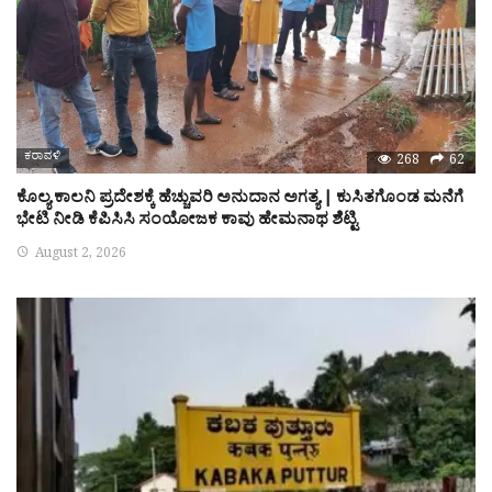
ಕರಾವಳಿ
268
62
ಕೊಲ್ಯ ಕಾಲನಿ ಪ್ರದೇಶಕ್ಕೆ ಹೆಚ್ಚುವರಿ ಅನುದಾನ ಅಗತ್ಯ | ಕುಸಿತಗೊಂಡ ಮನೆಗೆ
ಭೇಟಿ ನೀಡಿ ಕೆಪಿಸಿಸಿ ಸಂಯೋಜಕ ಕಾವು ಹೇಮನಾಥ ಶೆಟ್ಟಿ
August 2, 2026