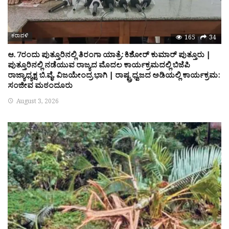
ಕರಾವಳಿ
165
34
ಆ. 7ರಂದು ಪುತ್ತೂರಿನಲ್ಲಿ ತಿರಂಗಾ ಯಾತ್ರೆ: ಕಿಶೋರ್ ಕುಮಾರ್ ಪುತ್ತೂರು |
ಪುತ್ತೂರಿನಲ್ಲಿ ನಡೆಯುವ ರಾಜ್ಯದ ಮೊದಲ ಕಾರ್ಯಕ್ರಮದಲ್ಲಿ ಬಿಜೆಪಿ
ರಾಜ್ಯಾಧ್ಯಕ್ಷ ಬಿ.ವೈ. ವಿಜಯೇಂದ್ರ ಭಾಗಿ | ರಾಷ್ಟ್ರಧ್ವಜದ ಅಡಿಯಲ್ಲಿ ಕಾರ್ಯಕ್ರಮ:
ಸಂಜೀವ ಮಠಂದೂರು
August 3, 2026