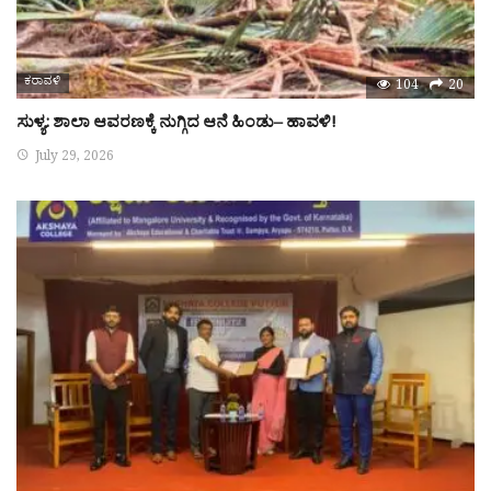
ಕರಾವಳಿ
104
20
ಸುಳ್ಯ: ಶಾಲಾ ಆವರಣಕ್ಕೆ ನುಗ್ಗಿದ ಆನೆ ಹಿಂಡು– ಹಾವಳಿ!
July 29, 2026