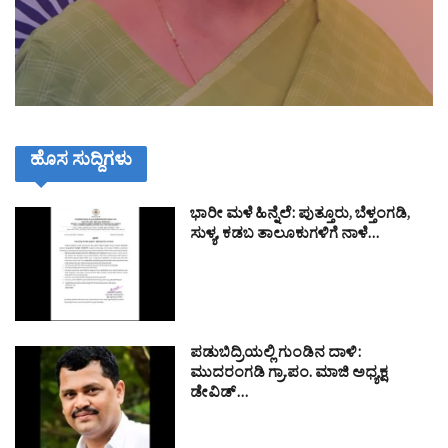
ಹೊಸ ಸುದ್ದಿಗಳು
ಭಾರೀ ಮಳೆ ಹಿನ್ನೆಲೆ: ಪುತ್ತೂರು, ಬೆಳ್ತಂಗಡಿ,
ಸುಳ್ಯ, ಕಡಬ ತಾಲೂಕುಗಳಿಗೆ ನಾಳೆ…
ಪಡುಬಿದ್ರಿಯಲ್ಲಿ ಗುಂಡಿನ ದಾಳಿ:
ಮುದರಂಗಡಿ ಗ್ರಾ.ಪಂ. ಮಾಜಿ ಅಧ್ಯಕ್ಷ
ಡೇವಿಡ್…