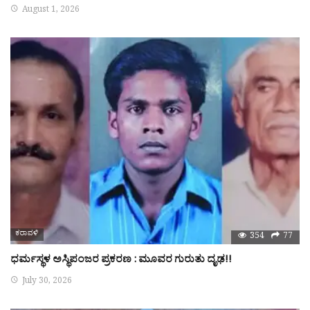
August 1, 2026
ಕರಾವಳಿ
354
77
ಧರ್ಮಸ್ಥಳ ಅಸ್ಥಿಪಂಜರ ಪ್ರಕರಣ : ಮೂವರ ಗುರುತು ದೃಢ!!
July 30, 2026