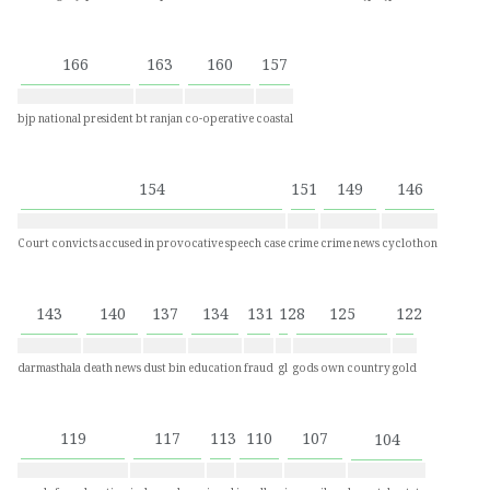
166
163
160
157
bjp national president
bt ranjan
co-operative
coastal
154
151
149
146
Court convicts accused in provocative speech case
crime
crime news
cyclothon
143
140
137
134
131
128
125
122
darmasthala
death news
dust bin
education
fraud
gl
gods own country
gold
119
117
113
110
107
104