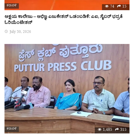
ಕರಾವಳಿ
74
15
ಅಕ್ಷಯ ಕಾಲೇಜು – ಅಭಿಜ್ಞ ಎಜುಕೇಶನ್ ಒಡಂಬಡಿಕೆ: ಎಐ, ಸೈಬರ್ ಭದ್ರತೆ
ಓರಿಯೆಂಟೇಶನ್
July 30, 2026
ಕರಾವಳಿ
1,485
315