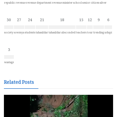
republic
revenue
revenue department
revenue minister
school
senior citizen
silver
30
27
24
21
18
15
12
9
6
society
sowmya
students
tahasildar
tahasildar absconded
teachers
tour
trending
udupi
3
wastage
Related Posts