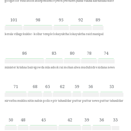
google for education
independence
jewel
jewellers
jnana vikasa
karnataka state
101
98
95
92
89
kerala village
kukke - kollur temple
lokayuktha
lokayuktha raid
manipal
86
83
80
78
74
minister krishna bairegowda
mla ashok rai
mohan alwa
mudubidre
nidana news
71
68
65
62
59
56
53
nirvathu mukku
nitin nabin
police
ptr tahasildar
puttur
puttur news
puttur tahasildar
50
48
45
42
39
36
33