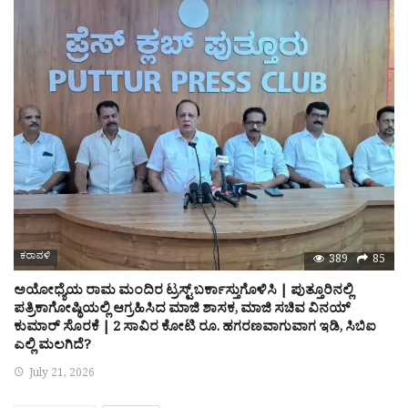
ಕರಾವಳಿ
389
85
ಅಯೋಧ್ಯೆಯ ರಾಮ ಮಂದಿರ ಟ್ರಸ್ಟ್ ಬರ್ಕಾಸ್ತುಗೊಳಿಸಿ | ಪುತ್ತೂರಿನಲ್ಲಿ
ಪತ್ರಿಕಾಗೋಷ್ಠಿಯಲ್ಲಿ ಆಗ್ರಹಿಸಿದ ಮಾಜಿ ಶಾಸಕ, ಮಾಜಿ ಸಚಿವ ವಿನಯ್
ಕುಮಾರ್ ಸೊರಕೆ | 2 ಸಾವಿರ ಕೋಟಿ ರೂ. ಹಗರಣವಾಗುವಾಗ ಇಡಿ, ಸಿಬಿಐ
ಎಲ್ಲಿ ಮಲಗಿದೆ?
July 21, 2026