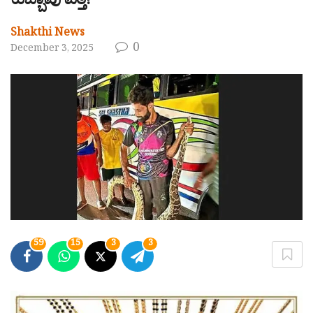
ಹೆಬ್ಬಾವು ಪತ್ತೆ!
Shakthi News
0
December 3, 2025
59
15
3
3