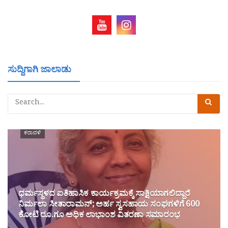
ಸುದ್ದಿಗಾಗಿ ಜಾಲಾಡು
ಕರಾವಳಿ
ಧರ್ಮಸ್ಥಳದ ಐತಿಹಾಸಿಕ ಕಾರ್ಯಕ್ರಮಕ್ಕೆ ಸಾಕ್ಷಿಯಾಗಲಿದ್ದಾರೆ
ನಿರ್ಮಲಾ ಸೀತಾರಾಮನ್; ಅರ್ಹ ಸ್ವಸಹಾಯ ಸಂಘಗಳಿಗೆ 600
ಕೋಟಿ ರೂ.ಗೂ ಅಧಿಕ ಲಾಭಾಂಶ ವಿತರಣಾ ಸಮಾರಂಭ