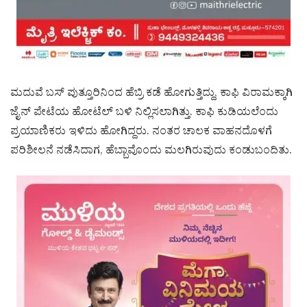
ಮದುವೆ ಬಸ್ ಪುತ್ತೂರಿನಿಂದ ಹೆಬ್ರಿ ಕಡೆ ಹೋಗುತ್ತಿದ್ದು, ಕಾಫಿ ವಿರಾಮಕ್ಕಾಗಿ
ಜೈನ್ ಪೇಟೆಯ ಹೋಟೆಲ್ ಬಳಿ ನಿಲ್ಲಿಸಲಾಗಿತ್ತು. ಕಾಫಿ ಕುಡಿಯಲೆಂದು
ಪ್ರಯಾಣಿಕರು ಇಳಿದು ಹೋಗಿದ್ದರು. ನಂತರ ಚಾಲಕ ವಾಹನದೊಳಗೆ
ಪರಿಶೀಲನೆ ನಡೆಸಿದಾಗ, ಹೆಬ್ಬಾವೊಂದು ಮಲಗಿರುವುದು ಕಂಡುಬಂದಿತು.