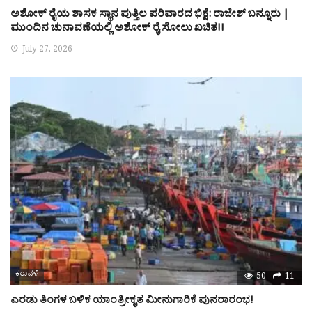
ಅಶೋಕ್ ರೈಯ ಶಾಸಕ ಸ್ಥಾನ ಪುತ್ತಿಲ ಪರಿವಾರದ ಭಿಕ್ಷೆ: ರಾಜೇಶ್ ಬನ್ನೂರು |
ಮುಂದಿನ ಚುನಾವಣೆಯಲ್ಲಿ ಅಶೋಕ್ ರೈ ಸೋಲು ಖಚಿತ!!
July 27, 2026
ಕರಾವಳಿ
50
11
ಎರಡು ತಿಂಗಳ ಬಳಿಕ ಯಾಂತ್ರೀಕೃತ ಮೀನುಗಾರಿಕೆ ಪುನರಾರಂಭ!