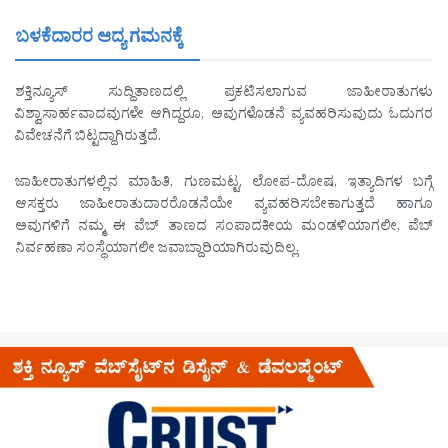
ಬಳಕೆದಾರರ ಆದ್ಯ ಗಮನಕ್ಕೆ
ಶಕ್ತಿನ್ಯೂಸ್ ಸುದ್ದಿತಾಣದಲ್ಲಿ ಪ್ರಕಟಿಸಲಾಗುವ ಜಾಹೀರಾತುಗಳು
ವಿಶ್ವಾಸಾರ್ಹವಾದವುಗಳೇ ಆಗಿದ್ದರೂ, ಅವುಗಳೊಡನೆ ವ್ಯವಹರಿಸುವುದು ಓದುಗರ
ವಿವೇಚನೆಗೆ ಬಿಟ್ಟದ್ದಾಗಿರುತ್ತದೆ.
ಜಾಹೀರಾತುಗಳಲ್ಲಿನ ಮಾಹಿತಿ, ಗುಣಮಟ್ಟ, ಲೋಪ-ದೋಷ, ಇತ್ಯಾದಿಗಳ ಬಗ್ಗೆ
ಆಸಕ್ತರು ಜಾಹೀರಾತುದಾರರೊಡನೆಯೇ ವ್ಯವಹರಿಸಬೇಕಾಗುತ್ತದೆ ಹಾಗೂ
ಅವುಗಳಿಗೆ ನಮ್ಮ ಈ ವೆಬ್ ತಾಣದ ಸಂಪಾದಕೀಯ ಮಂಡಳಿಯಾಗಲೀ, ವೆಬ್
ನಿರ್ವಹಣಾ ಸಂಸ್ಥೆಯಾಗಲೀ ಜವಾಬ್ದಾರಿಯಾಗಿರುವುದಿಲ್ಲ.