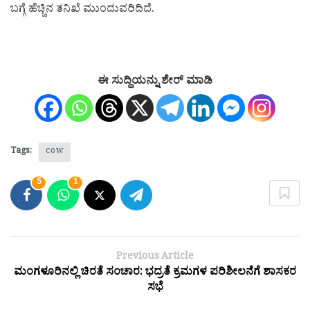
ಬಗ್ಗೆ ಹೆಚ್ಚಿನ ತನಿಖೆ ಮುಂದುವರಿದಿದೆ.
ಈ ಸುದ್ದಿಯನ್ನು ಶೇರ್ ಮಾಡಿ
Tags:
cow
5
1
Previous Article
ಮಂಗಳೂರಿನಲ್ಲಿ ಚಿರತೆ ಸಂಚಾರ: ಭದ್ರತೆ ಕ್ರಮಗಳ ಪರಿಶೀಲನೆಗೆ ಶಾಸಕರ
ಸಭೆ