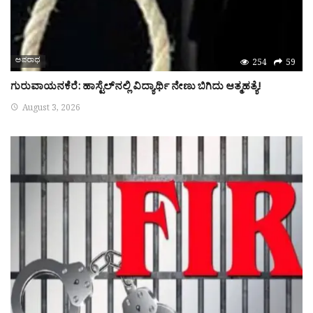
ಅಪರಾಧ
254
59
ಗುರುವಾಯನಕೆರೆ: ಹಾಸ್ಟೆಲ್‌ನಲ್ಲಿ ವಿದ್ಯಾರ್ಥಿ ನೇಣು ಬಿಗಿದು ಆತ್ಮಹತ್ಯೆ!
August 3, 2026