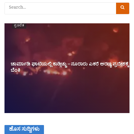
ಪ್ರಚಲಿತ
ಚಾರ್ಮಾಡಿ ಘಾಟಿಯಲ್ಲಿ ಕಾಡ್ಗಿಚ್ಚು – ನೂರಾರು ಎಕರೆ ಅರಣ್ಯ ಪ್ರದೇಶಕ್ಕೆ
ಬೆಂಕಿ
ಹೊಸ ಸುದ್ದಿಗಳು