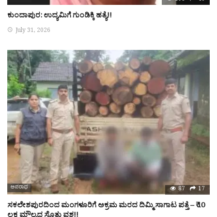
ಕುಂದಾಪುರ: ಉದ್ಯಮಿಗೆ ಗುಂಡಿಕ್ಕಿ ಹತ್ಯೆ!!
July 31, 2026
ಅಪರಾಧ
87
17
ಸಕಲೇಶಪುರದಿಂದ ಮಂಗಳೂರಿಗೆ ಅಕ್ರಮ ಮರದ ದಿಮ್ಮಿ ಸಾಗಾಟ ಪತ್ತೆ – ₹ 10
ಲಕ್ಷ ಮೌಲ್ಯದ ಸೊತ್ತು ವಶ!!