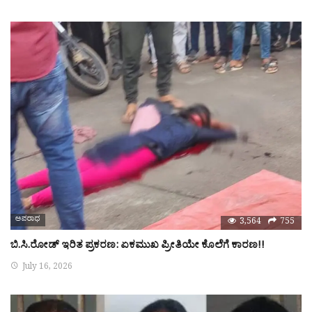
ಅಪರಾಧ
3,564
755
ಬಿ.ಸಿ.ರೋಡ್ ಇರಿತ ಪ್ರಕರಣ: ಏಕಮುಖ ಪ್ರೀತಿಯೇ ಕೊಲೆಗೆ ಕಾರಣ!!
July 16, 2026