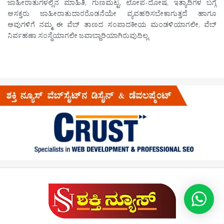
ಜಾಹೀರಾತುಗಳಲ್ಲಿನ ಮಾಹಿತಿ, ಗುಣಮಟ್ಟ, ಲೋಪ-ದೋಷ, ಇತ್ಯಾದಿಗಳ ಬಗ್ಗೆ
ಆಸಕ್ತರು ಜಾಹೀರಾತುದಾರರೊಡನೆಯೇ ವ್ಯವಹರಿಸಬೇಕಾಗುತ್ತದೆ ಹಾಗೂ
ಅವುಗಳಿಗೆ ನಮ್ಮ ಈ ವೆಬ್ ತಾಣದ ಸಂಪಾದಕೀಯ ಮಂಡಳಿಯಾಗಲೀ, ವೆಬ್
ನಿರ್ವಹಣಾ ಸಂಸ್ಥೆಯಾಗಲೀ ಜವಾಬ್ದಾರಿಯಾಗಿರುವುದಿಲ್ಲ.