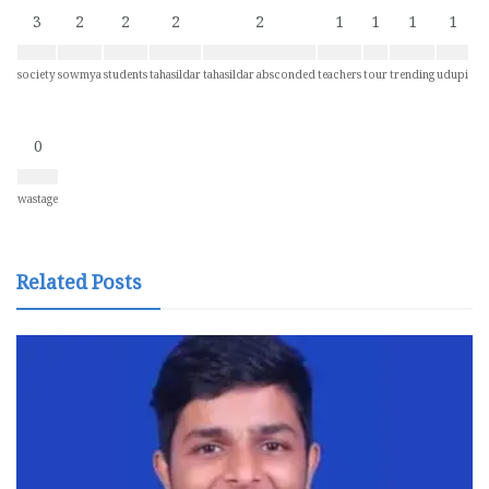
3
2
2
2
2
1
1
1
1
society
sowmya
students
tahasildar
tahasildar absconded
teachers
tour
trending
udupi
0
wastage
Related Posts