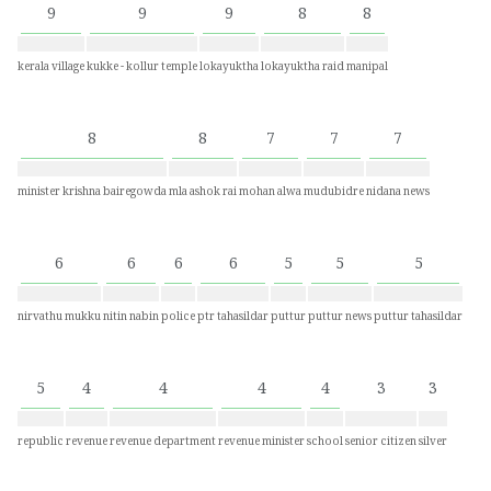
9
9
9
8
8
kerala village
kukke - kollur temple
lokayuktha
lokayuktha raid
manipal
8
8
7
7
7
minister krishna bairegowda
mla ashok rai
mohan alwa
mudubidre
nidana news
6
6
6
6
5
5
5
nirvathu mukku
nitin nabin
police
ptr tahasildar
puttur
puttur news
puttur tahasildar
5
4
4
4
4
3
3
republic
revenue
revenue department
revenue minister
school
senior citizen
silver