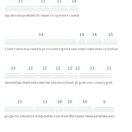
15
15
15
14
bjp national president
bt ranjan
co-operative
coastal
14
14
14
13
Court convicts accused in provocative speech case
crime
crime news
cyclothon
13
13
12
12
12
12
11
11
darmasthala
death news
dust bin
education
fraud
gl
gods own country
gold
11
11
10
10
10
9
google for education
independence
jewel
jewellers
jnana vikasa
karnataka state