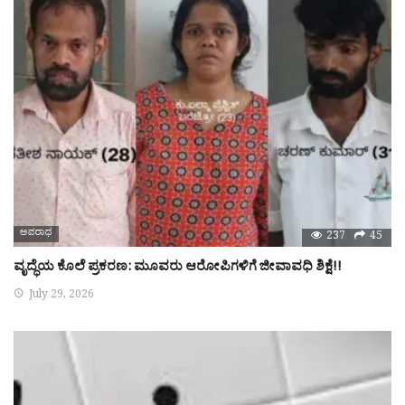
ಅಪರಾಧ
237
45
ವೃದ್ಧೆಯ ಕೊಲೆ ಪ್ರಕರಣ: ಮೂವರು ಆರೋಪಿಗಳಿಗೆ ಜೀವಾವಧಿ ಶಿಕ್ಷೆ!!
July 29, 2026