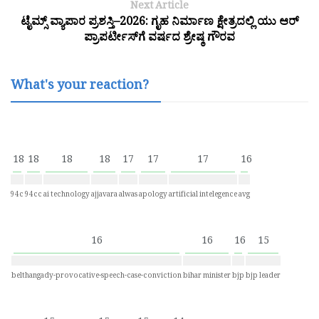
Next Article
ಟೈಮ್ಸ್ ವ್ಯಾಪಾರ ಪ್ರಶಸ್ತಿ–2026: ಗೃಹ ನಿರ್ಮಾಣ ಕ್ಷೇತ್ರದಲ್ಲಿ ಯು ಆರ್
ಪ್ರಾಪರ್ಟೀಸ್‌ಗೆ ವರ್ಷದ ಶ್ರೇಷ್ಠ ಗೌರವ
What's your reaction?
18
18
18
18
17
17
17
16
94c
94cc
ai technology
ajjavara
alwas
apology
artificial intelegence
avg
16
16
16
15
belthangady-provocative-speech-case-conviction
bihar minister
bjp
bjp leader