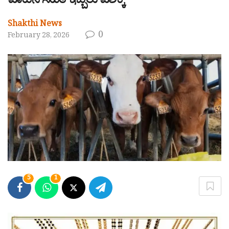
ವಾಹನ ಸಹಿತ ಇಬ್ಬರು ವಶಕ್ಕೆ
Shakthi News
0
February 28, 2026
5
1