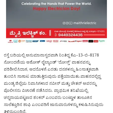
ರಸ್ತೆ ಬದಿಯಲ್ಲಿ ಅನುಮಾನಾಸ್ಪದವಾಗಿ ನಿಂತಿದ್ದ ಕೆಎ–13–ಬಿ–8178
ನೋಂದಣಿಯ ಅಶೋಕ್ ಲೈಲ್ಯಾಂಡ್ ‘ದೋಸ್ತ್’ ವಾಹನವನ್ನು
ಪರಿಶೀಲಿಸಿದಾಗ, ಅದರೊಳಗೆ ಎರಡು ದನಗಳನ್ನು ಹಿಂಸಾತ್ಮಕವಾಗಿ
ತುಂಬಿಸಿ ಸಾಗಾಟ ಮಾಡುತ್ತಿರುವುದು ಪತ್ತೆಯಾಯಿತು.ವಾಹನದಲ್ಲಿದ್ದ
ಮಂಡ್ಯ ಜಿಲ್ಲೆಯ ನಿವಾಸಿಗಳಾದ ನವೀನ್ ಮತ್ತು ಚೇತನ್ ಅವರನ್ನು
ಪೊಲೀಸರು ವಿಚಾರಣೆ ನಡೆಸಿದರು. ಪ್ರಾಥಮಿಕ ತನಿಖೆಯಲ್ಲಿ,
ಚನ್ನರಾಯಪಟ್ಟಣದ ಶಂಕರ್ ಎಂಬವರು ಬಂಟ್ವಾಳ ತಾಲೂಕಿನ
ಸಾಲೆತ್ತೂರಿನ ಶಾಫಿ ಎಂಬವರಿಗೆ ಜಾನುವಾರುಗಳನ್ನು ಕಳುಹಿಸಿರುವುದು
ತಿಳಿದುಬಂದಿದೆ.