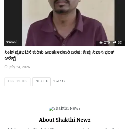
ಅಪರಾಧ
279
63
ನೀಟ್ ಪ್ರತಿಭಟನೆ ಕುರಿತು ಅವಹೇಳನಕಾರಿ ಬರಹ: ಕೇಪು ನಿವಾಸಿ ಭರತ್
ಅರೆಸ್ಟ್‌!
July 24, 2026
PREVIOUS
NEXT
1
of
117
About Shakthi Newz