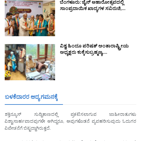
ಬೆಂಗಳೂರು: ಜೈನ್ ಆಹಾರೋತ್ಸವದಲ್ಲಿ
ಸಾಂಪ್ರದಾಯಿಕ ಖಾದ್ಯಗಳ ಸವಿರುಚಿ,…
ವಿಶ್ವ ಹಿಂದೂ ಪರಿಷತ್ ಅಂತಾರಾಷ್ಟ್ರೀಯ
ಅಧ್ಯಕ್ಷರು ಕುಕ್ಕೆಸುಬ್ರಹ್ಮಣ್ಯ,…
ಬಳಕೆದಾರರ ಆದ್ಯ ಗಮನಕ್ಕೆ
ಶಕ್ತಿನ್ಯೂಸ್ ಸುದ್ದಿತಾಣದಲ್ಲಿ ಪ್ರಕಟಿಸಲಾಗುವ ಜಾಹೀರಾತುಗಳು
ವಿಶ್ವಾಸಾರ್ಹವಾದವುಗಳೇ ಆಗಿದ್ದರೂ, ಅವುಗಳೊಡನೆ ವ್ಯವಹರಿಸುವುದು ಓದುಗರ
ವಿವೇಚನೆಗೆ ಬಿಟ್ಟದ್ದಾಗಿರುತ್ತದೆ.