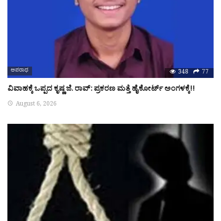
ಅಪರಾಧ
348
77
ವಿವಾಹಕ್ಕೆ ಒಪ್ಪದ ಕೃಷ್ಣ ಜೆ. ರಾವ್: ಪ್ರಕರಣ ಮತ್ತೆ ಹೈಕೋರ್ಟ್ ಅಂಗಳಕ್ಕೆ!!
August 6, 2026