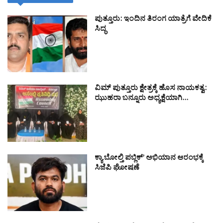
ಪುತ್ತೂರು: ಇಂದಿನ ತಿರಂಗ ಯಾತ್ರೆಗೆ ವೇದಿಕೆ
ಸಿದ್ಧ
ವಿಮ್ ಪುತ್ತೂರು ಕ್ಷೇತ್ರಕ್ಕೆ ಹೊಸ ನಾಯಕತ್ವ:
ಝುಹರಾ ಬನ್ನೂರು ಅಧ್ಯಕ್ಷೆಯಾಗಿ…
ಕ್ಯಾ ಬೋಲ್ತಿ ಪಬ್ಲಿಕ್’ ಅಭಿಯಾನ ಆರಂಭಕ್ಕೆ
ಸಿಜೆಪಿ ಘೋಷಣೆ