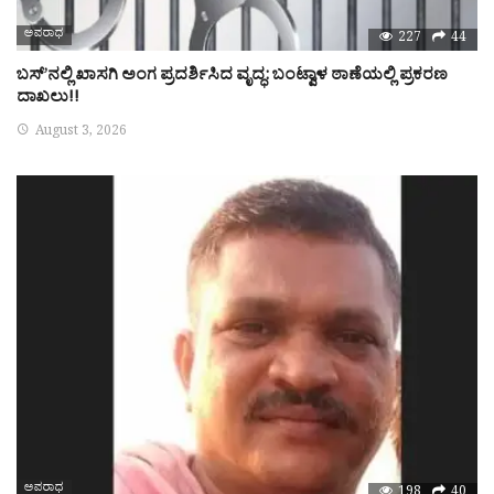
ಅಪರಾಧ
227
44
ಬಸ್’ನಲ್ಲಿ ಖಾಸಗಿ ಅಂಗ ಪ್ರದರ್ಶಿಸಿದ ವೃದ್ಧ: ಬಂಟ್ವಾಳ ಠಾಣೆಯಲ್ಲಿ ಪ್ರಕರಣ
ದಾಖಲು!!
August 3, 2026
ಅಪರಾಧ
198
40