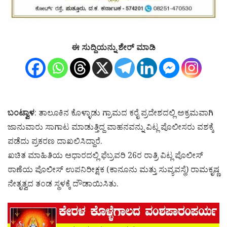
ಈ ಸುದ್ದಿಯನ್ನು ಶೇರ್ ಮಾಡಿ
ಬಂಟ್ವಾಳ
: ತಾಲೂಕಿನ ಕೊಳ್ಳಾಡು ಗ್ರಾಮದ ಕರೈ ಪ್ರದೇಶದಲ್ಲಿ ಅಕ್ರಮವಾಗಿ
ಜಾನುವಾರು ಸಾಗಾಟ ಮಾಡುತ್ತಿದ್ದ ವಾಹನವನ್ನು ವಿಟ್ಲ ಪೊಲೀಸರು ವಶಕ್ಕೆ
ಪಡೆದು ಪ್ರಕರಣ ದಾಖಲಿಸಿದ್ದಾರೆ.
ಖಚಿತ ಮಾಹಿತಿಯ ಆಧಾರದಲ್ಲಿ ಫೆಬ್ರವರಿ 26ರ ರಾತ್ರಿ ವಿಟ್ಲ ಪೊಲೀಸ್
ಠಾಣೆಯ ಪೊಲೀಸ್ ಉಪನಿರೀಕ್ಷಕ (ಕಾನೂನು ಮತ್ತು ಸುವ್ಯವಸ್ಥೆ) ರಾಮಕೃಷ್ಣ
ನೇತೃತ್ವದ ತಂಡ ಸ್ಥಳಕ್ಕೆ ದೌಡಾಯಿಸಿತು.