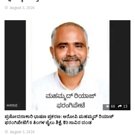
August 5, 2026
ಅಪರಾಧ
66
13
ಪ್ರಚೋದನಾಕಾರಿ ಭಾಷಣ ಪ್ರಕರಣ: ಆರೋಪಿ ಮಹಮ್ಮದ್ ರಿಯಾಜ್
ಫರಂಗಿಪೇಟೆಗೆ 6 ತಿಂಗಳ ಜೈಲು ಶಿಕ್ಷೆ, ₹10 ಸಾವಿರ ದಂಡ
August 5, 2026