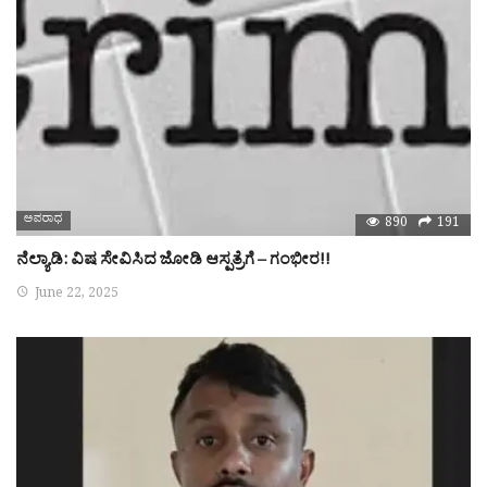
ಅಪರಾಧ
890
191
ನೆಲ್ಯಾಡಿ: ವಿಷ ಸೇವಿಸಿದ ಜೋಡಿ ಆಸ್ಪತ್ರೆಗೆ – ಗಂಭೀರ!!
June 22, 2025