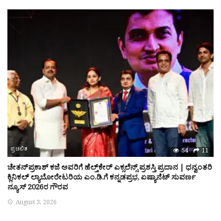
ಪ್ರಚಲಿತ
54
11
ಚೇತನ್‌ಪ್ರಕಾಶ್ ಕಜೆ ಅವರಿಗೆ ಹೆಲ್ತ್‌ಕೇರ್ ಎಕ್ಸಲೆನ್ಸ್ ಪ್ರಶಸ್ತಿ ಪ್ರದಾನ | ಧನ್ವಂತರಿ
ಕ್ಲಿನಿಕಲ್ ಲ್ಯಾಬೋರೇಟರಿಯ ಎಂ.ಡಿ.ಗೆ ಕನ್ನಡಪ್ರಭ, ಏಷ್ಯಾನೆಟ್ ಸುವರ್ಣ
ನ್ಯೂಸ್ 2026ರ ಗೌರವ
August 3, 2026