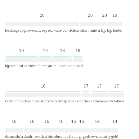
20
20
20
19
belthangady-provocative-speech-case-conviction
bihar minister
bjp
bjp leader
19
19
18
18
bjp national president
bt ranjan
co-operative
coastal
18
17
17
17
Court convicts accused in provocative speech case
crime
crime news
cyclothon
16
16
16
16
15
15
14
14
darmasthala
death news
dust bin
education
fraud
gl
gods own country
gold