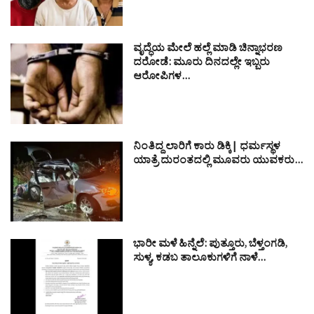
ವೃದ್ಧೆಯ ಮೇಲೆ ಹಲ್ಲೆ ಮಾಡಿ ಚಿನ್ನಾಭರಣ
ದರೋಡೆ: ಮೂರು ದಿನದಲ್ಲೇ ಇಬ್ಬರು
ಆರೋಪಿಗಳ…
ನಿಂತಿದ್ದ ಲಾರಿಗೆ ಕಾರು ಡಿಕ್ಕಿ| ಧರ್ಮಸ್ಥಳ
ಯಾತ್ರೆ ದುರಂತದಲ್ಲಿ ಮೂವರು ಯುವಕರು…
ಭಾರೀ ಮಳೆ ಹಿನ್ನೆಲೆ: ಪುತ್ತೂರು, ಬೆಳ್ತಂಗಡಿ,
ಸುಳ್ಯ, ಕಡಬ ತಾಲೂಕುಗಳಿಗೆ ನಾಳೆ…