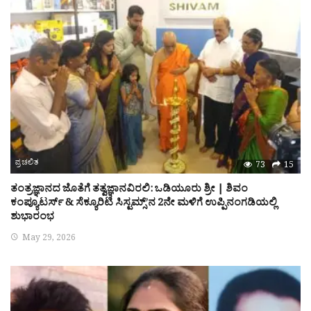
ಪ್ರಚಲಿತ
73
15
ತಂತ್ರಜ್ಞಾನದ ಜೊತೆಗೆ ತತ್ವಜ್ಞಾನವಿರಲಿ: ಒಡಿಯೂರು ಶ್ರೀ | ಶಿವಂ
ಕಂಪ್ಯೂಟರ್ಸ್ & ಸೆಕ್ಯೂರಿಟಿ ಸಿಸ್ಟಮ್ಸ್’ನ 2ನೇ ಮಳಿಗೆ ಉಪ್ಪಿನಂಗಡಿಯಲ್ಲಿ
ಶುಭಾರಂಭ
May 29, 2026