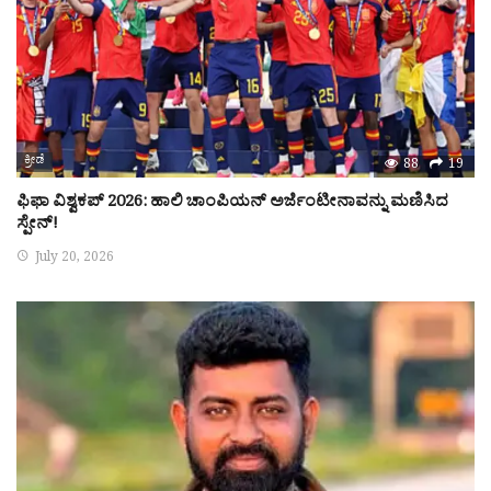
ಕ್ರೀಡೆ
88
19
ಫಿಫಾ ವಿಶ್ವಕಪ್ 2026: ಹಾಲಿ ಚಾಂಪಿಯನ್ ಅರ್ಜೆಂಟೀನಾವನ್ನು ಮಣಿಸಿದ
ಸ್ಪೇನ್!
July 20, 2026