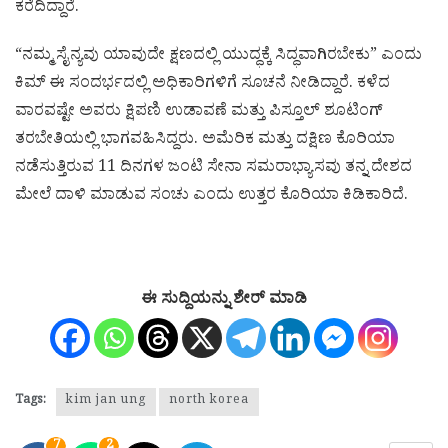
ಕರೆದಿದ್ದಾರೆ.
“ನಮ್ಮ ಸೈನ್ಯವು ಯಾವುದೇ ಕ್ಷಣದಲ್ಲಿ ಯುದ್ಧಕ್ಕೆ ಸಿದ್ಧವಾಗಿರಬೇಕು” ಎಂದು
ಕಿಮ್ ಈ ಸಂದರ್ಭದಲ್ಲಿ ಅಧಿಕಾರಿಗಳಿಗೆ ಸೂಚನೆ ನೀಡಿದ್ದಾರೆ. ಕಳೆದ
ವಾರವಷ್ಟೇ ಅವರು ಕ್ಷಿಪಣಿ ಉಡಾವಣೆ ಮತ್ತು ಪಿಸ್ತೂಲ್ ಶೂಟಿಂಗ್
ತರಬೇತಿಯಲ್ಲಿ ಭಾಗವಹಿಸಿದ್ದರು. ಅಮೆರಿಕ ಮತ್ತು ದಕ್ಷಿಣ ಕೊರಿಯಾ
ನಡೆಸುತ್ತಿರುವ 11 ದಿನಗಳ ಜಂಟಿ ಸೇನಾ ಸಮರಾಭ್ಯಾಸವು ತನ್ನ ದೇಶದ
ಮೇಲೆ ದಾಳಿ ಮಾಡುವ ಸಂಚು ಎಂದು ಉತ್ತರ ಕೊರಿಯಾ ಕಿಡಿಕಾರಿದೆ.
ಈ ಸುದ್ದಿಯನ್ನು ಶೇರ್ ಮಾಡಿ
Tags:
kim jan ung
north korea
7
2