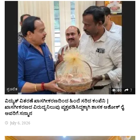
ಪ್ರಚಲಿತ
40
7
ವಿದ್ಯುತ್ ವಿತರಣೆ ಖಾಸಗೀಕರಣದಿಂದ ಹಿಂದೆ ಸರಿದ ಕಂಪೆನಿ |
ಖಾಸಗೀಕರಣದ ವಿರುದ್ಧ ನಿಲುವು ವ್ಯಕ್ತಪಡಿಸಿದ್ದಕ್ಕಾಗಿ ಶಾಸಕ ಅಶೋಕ್ ರೈ
ಅವರಿಗೆ ಸನ್ಮಾನ
July 6, 2026