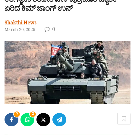
ಕರೆ! ಸೈನಿಕ ತರಬೇತಿ ವೇಳೆ ಪುತ್ರಿ ಜೊತೆ ಟ್ಯಾಂಕ್
ಏರಿದ ಕಿಮ್ ಜಾಂಗ್ ಉನ್
Shakthi News
0
March 20, 2026
7
2