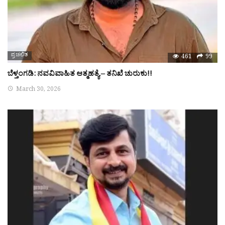
ಪ್ರಚಲಿತ
461
99
ಬೆಳ್ತಂಗಡಿ: ನವವಿವಾಹಿತ ಆತ್ಮಹತ್ಯೆ – ತನಿಖೆ ಚುರುಕು!!
March 30, 2026