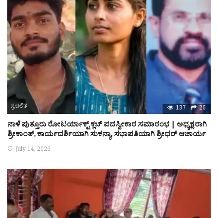
ಪ್ರಚಲಿತ
137
26
ನಾಳೆ ಪುತ್ತೂರು ರೋಟರ್ಯಾಕ್ಟ್ ಕ್ಲಬ್ ಪದಸ್ವೀಕಾರ ಸಮಾರಂಭ | ಅಧ್ಯಕ್ಷರಾಗಿ
ಶ್ರೀಕಾಂತ್, ಕಾರ್ಯದರ್ಶಿಯಾಗಿ ಸುಕನ್ಯಾ, ಸಭಾಪತಿಯಾಗಿ ಶ್ರೀಧರ್ ಆಚಾರ್ಯ
July 14, 2026