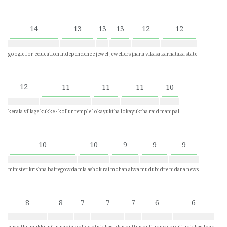
14
13
13
13
12
12
google for education
independence
jewel
jewellers
jnana vikasa
karnataka state
12
11
11
11
10
kerala village
kukke - kollur temple
lokayuktha
lokayuktha raid
manipal
10
10
9
9
9
minister krishna bairegowda
mla ashok rai
mohan alwa
mudubidre
nidana news
8
8
7
7
7
6
6