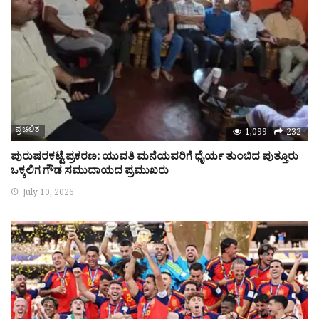
ಪ್ರಚಲಿತ
1,099
232
ಪುರುಷರಕಟ್ಟೆ ಪ್ರಕರಣ: ಯುವತಿ ಮನೆಯವರಿಗೆ ಧೈರ್ಯ ತುಂಬಿದ ಪುತ್ತೂರು
ಒಕ್ಕಲಿಗ ಗೌಡ ಸಮುದಾಯದ ಪ್ರಮುಖರು
July 10, 2026