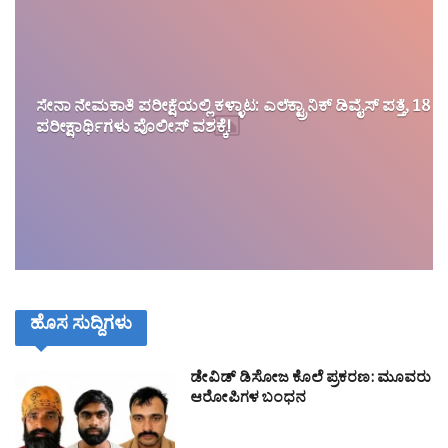
ಸೇನಾ ನೇಮಕಾತಿ ಪರೀಕ್ಷೆಯಲ್ಲಿ ಕಳ್ಳಾಟ: ಎಲೆಕ್ಟ್ರಾನಿಕ್ ಡಿವೈಸ್ ಪತ್ತೆ, 18
ಪರೀಕ್ಷಾರ್ಥಿಗಳು ಪೊಲೀಸ್ ವಶಕ್ಕೆ!
ಹೊಸ ಸುದ್ದಿಗಳು
ಡೇವಿಡ್ ಡಿಸೋಜ ಕೊಲೆ ಪ್ರಕರಣ: ಮೂವರು
ಆರೋಪಿಗಳ ಬಂಧನ