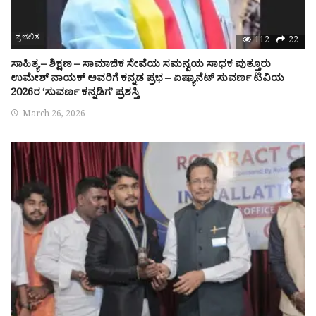
ಪ್ರಚಲಿತ
112
22
ಸಾಹಿತ್ಯ – ಶಿಕ್ಷಣ – ಸಾಮಾಜಿಕ ಸೇವೆಯ ಸಮನ್ವಯ ಸಾಧಕ ಪುತ್ತೂರು
ಉಮೇಶ್ ನಾಯಕ್ ಅವರಿಗೆ ಕನ್ನಡ ಪ್ರಭ – ಏಷ್ಯಾನೆಟ್ ಸುವರ್ಣ ಟಿವಿಯ
2026ರ ‘ಸುವರ್ಣ ಕನ್ನಡಿಗ’ ಪ್ರಶಸ್ತಿ
March 26, 2026