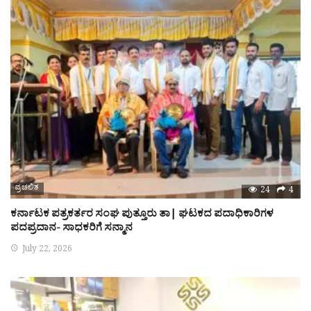
ಪ್ರಚಲಿತ
24
4
ಕರ್ನಾಟಕ ಪತ್ರಕರ್ತರ ಸಂಘ ಪುತ್ತೂರು ತಾ| ಘಟಕದ ಪದಾಧಿಕಾರಿಗಳ
ಪದಪ್ರದಾನ- ಸಾಧಕರಿಗೆ ಸನ್ಮಾನ
July 22, 2026