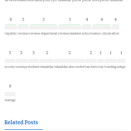
nirvathu mukku
nitin nabin
police
ptr tahasildar
puttur
puttur news
puttur tahasildar
6
5
5
5
4
4
4
republic
revenue
revenue department
revenue minister
school
senior citizen
silver
3
3
3
2
2
2
1
1
1
society
sowmya
students
tahasildar
tahasildar absconded
teachers
tour
trending
udupi
0
wastage
Related Posts