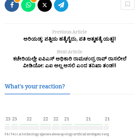
Previous Article
ಅರಿಯಡ್ಕ: ಪತ್ನಿಯ ಹತ್ಯೆಗೈದು, ಪತಿ ಆತ್ಮಹತ್ಯೆ ಯತ್ನ!!
Next Article
ಕಚೇರಿಯಲ್ಲೇ ಐಪಿಎಸ್ ಅಧಿಕಾರಿ ರಾಮಚಂದ್ರ ರಾವ್ ರಾಸಲೀಲೆ
ವೀಡಿಯೋ: ಎಐ ಅಲ್ಲ ಅಸಲಿ ಎಂದ ತನಿಖಾ ತಂಡ!!
What's your reaction?
23
23
22
22
22
21
21
21
94c
94cc
ai technology
ajjavara
alwas
apology
artificial intelegence
avg