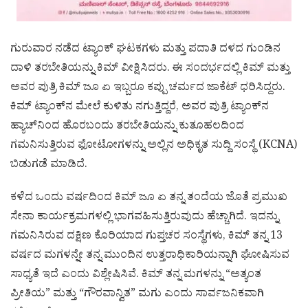
ಗುರುವಾರ ನಡೆದ ಟ್ಯಾಂಕ್ ಘಟಕಗಳು ಮತ್ತು ಪದಾತಿ ದಳದ ಗುಂಡಿನ
ದಾಳಿ ತರಬೇತಿಯನ್ನು ಕಿಮ್ ವೀಕ್ಷಿಸಿದರು. ಈ ಸಂದರ್ಭದಲ್ಲಿ ಕಿಮ್ ಮತ್ತು
ಅವರ ಪುತ್ರಿ ಕಿಮ್ ಜೂ ಏ ಇಬ್ಬರೂ ಕಪ್ಪು ಚರ್ಮದ ಜಾಕೆಟ್ ಧರಿಸಿದ್ದರು.
ಕಿಮ್ ಟ್ಯಾಂಕ್‌ನ ಮೇಲೆ ಕುಳಿತು ನಗುತ್ತಿದ್ದರೆ, ಅವರ ಪುತ್ರಿ ಟ್ಯಾಂಕ್‌ನ
ಹ್ಯಾಚ್‌ನಿಂದ ಹೊರಬಂದು ತರಬೇತಿಯನ್ನು ಕುತೂಹಲದಿಂದ
ಗಮನಿಸುತ್ತಿರುವ ಫೋಟೋಗಳನ್ನು ಅಲ್ಲಿನ ಅಧಿಕೃತ ಸುದ್ದಿ ಸಂಸ್ಥೆ (KCNA)
ಬಿಡುಗಡೆ ಮಾಡಿದೆ.
ಕಳೆದ ಒಂದು ವರ್ಷದಿಂದ ಕಿಮ್ ಜೂ ಏ ತನ್ನ ತಂದೆಯ ಜೊತೆ ಪ್ರಮುಖ
ಸೇನಾ ಕಾರ್ಯಕ್ರಮಗಳಲ್ಲಿ ಭಾಗವಹಿಸುತ್ತಿರುವುದು ಹೆಚ್ಚಾಗಿದೆ. ಇದನ್ನು
ಗಮನಿಸಿರುವ ದಕ್ಷಿಣ ಕೊರಿಯಾದ ಗುಪ್ತಚರ ಸಂಸ್ಥೆಗಳು, ಕಿಮ್ ತನ್ನ 13
ವರ್ಷದ ಮಗಳನ್ನೇ ತನ್ನ ಮುಂದಿನ ಉತ್ತರಾಧಿಕಾರಿಯನ್ನಾಗಿ ಘೋಷಿಸುವ
ಸಾಧ್ಯತೆ ಇದೆ ಎಂದು ವಿಶ್ಲೇಷಿಸಿವೆ. ಕಿಮ್ ತನ್ನ ಮಗಳನ್ನು “ಅತ್ಯಂತ
ಪ್ರೀತಿಯ” ಮತ್ತು “ಗೌರವಾನ್ವಿತ” ಮಗು ಎಂದು ಸಾರ್ವಜನಿಕವಾಗಿ