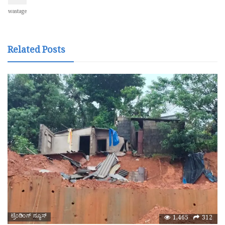
wastage
Related Posts
ಟ್ರೆಂಡಿಂಗ್ ನ್ಯೂಸ್
1,465
312