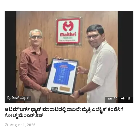
ಟ್ರೆಂಡಿಂಗ್ ನ್ಯೂಸ್
82
15
ಆಟಮ್’ಬರ್ಗ್ ಫ್ಯಾನ್ ಮಾರಾಟದಲ್ಲಿ ದಾಖಲೆ: ಮೈತ್ರಿ ಎಲೆಕ್ಟ್ರಿಕ್ ಕಂಪೆನಿಗೆ
ಗೋಲ್ಡ್ ಮೆಂಬರ್’ಶಿಪ್
August 1, 2026