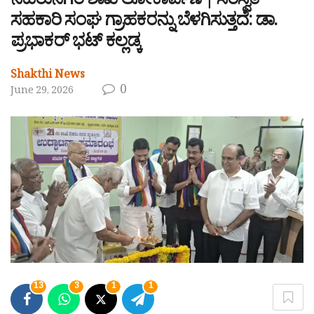
ನೆಹರುನಗರ ಶಾಖೆ ಲೋಕಾರ್ಪಣೆ | ಸರಸ್ವತಿ
ಸಹಕಾರಿ ಸಂಘ ಗ್ರಾಹಕರನ್ನು ಬೆಳಗಿಸುತ್ತದೆ: ಡಾ.
ಪ್ರಭಾಕರ್ ಭಟ್ ಕಲ್ಲಡ್ಕ
Shakthi News
0
June 29, 2026
13
3
1
1