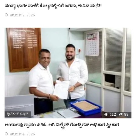
ಸಂಪ್ಯ: ಭಾರೀ ಮಳೆಗೆ ಕೊಲ್ಯದಲ್ಲಿ ಬರೆ ಜರಿದು, ಕುಸಿದ ಮನೆ!!
August 2, 2026
ಟ್ರೆಂಡಿಂಗ್ ನ್ಯೂಸ್
412
88
ಆರ್ಯಾಪು ಗ್ರಾಪಂ ಪಿಡಿಓ ಆಗಿ ವಿಲ್ಫ್ರೆಡ್ ರೋಡ್ರಿಗಸ್ ಅಧಿಕಾರ ಸ್ವೀಕಾರ
August 4, 2026