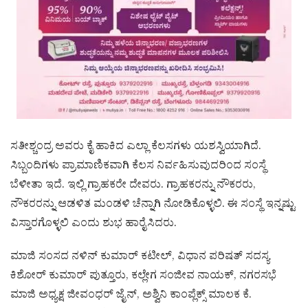
ಸತೀಶ್ಚಂದ್ರ ಅವರು ಕೈ ಹಾಕಿದ ಎಲ್ಲಾ ಕೆಲಸಗಳು ಯಶಸ್ವಿಯಾಗಿದೆ.
ಸಿಬ್ಬಂದಿಗಳು ಪ್ರಾಮಾಣಿಕವಾಗಿ ಕೆಲಸ ನಿರ್ವಹಿಸುವುದರಿಂದ ಸಂಸ್ಥೆ
ಬೆಳೀತಾ ಇದೆ. ಇಲ್ಲಿ ಗ್ರಾಹಕರೇ ದೇವರು. ಗ್ರಾಹಕರನ್ನು ನೌಕರರು,
ನೌಕರರನ್ನು ಆಡಳಿತ ಮಂಡಳಿ ಚೆನ್ನಾಗಿ ನೋಡಿಕೊಳ್ಳಲಿ. ಈ ಸಂಸ್ಥೆ ಇನ್ನಷ್ಟು
ವಿಸ್ತಾರಗೊಳ್ಳಲಿ ಎಂದು ಶುಭ ಹಾರೈಸಿದರು.
ಮಾಜಿ ಸಂಸದ ನಳಿನ್ ಕುಮಾರ್ ಕಟೀಲ್, ವಿಧಾನ ಪರಿಷತ್ ಸದಸ್ಯ
ಕಿಶೋರ್ ಕುಮಾರ್ ಪುತ್ತೂರು, ಕಲ್ಲೇಗ ಸಂಜೀವ ನಾಯಕ್, ನಗರಸಭೆ
ಮಾಜಿ ಅಧ್ಯಕ್ಷ ಜೀವಂಧರ್ ಜೈನ್, ಅಶ್ವಿನಿ ಕಾಂಪ್ಲೆಕ್ಸ್ ಮಾಲಕ ಕೆ.