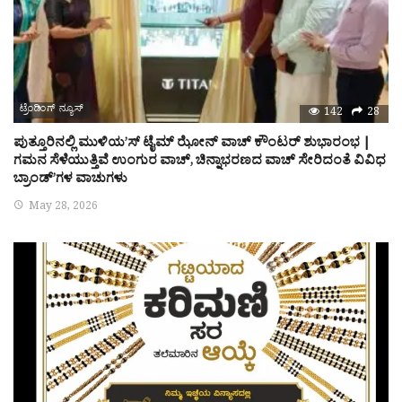
ಟ್ರೆಂಡಿಂಗ್ ನ್ಯೂಸ್
142
28
ಪುತ್ತೂರಿನಲ್ಲಿ ಮುಳಿಯ’ಸ್ ಟೈಮ್ ಝೋನ್ ವಾಚ್ ಕೌಂಟರ್ ಶುಭಾರಂಭ |
ಗಮನ ಸೆಳೆಯುತ್ತಿವೆ ಉಂಗುರ ವಾಚ್, ಚಿನ್ನಾಭರಣದ ವಾಚ್ ಸೇರಿದಂತೆ ವಿವಿಧ
ಬ್ರಾಂಡ್’ಗಳ ವಾಚುಗಳು
May 28, 2026