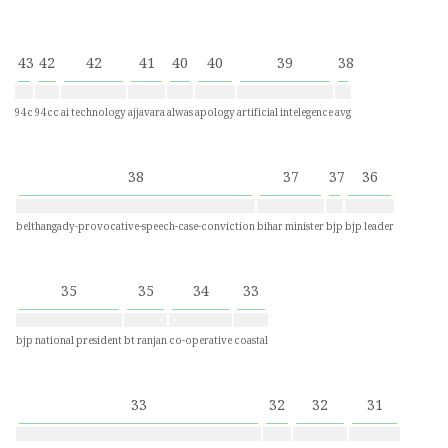
43
42
42
41
40
40
39
38
94c
94cc
ai technology
ajjavara
alwas
apology
artificial intelegence
avg
38
37
37
36
belthangady-provocative-speech-case-conviction
bihar minister
bjp
bjp leader
35
35
34
33
bjp national president
bt ranjan
co-operative
coastal
33
32
32
31