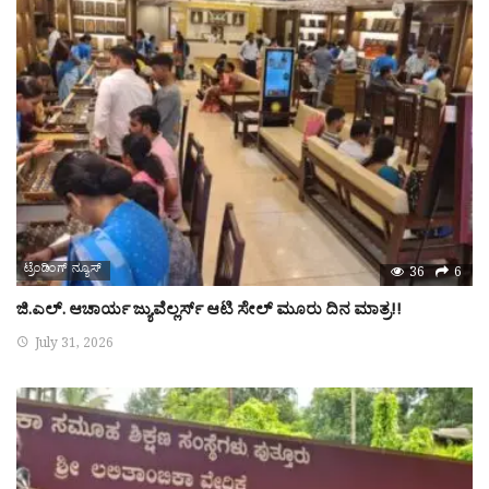
ಟ್ರೆಂಡಿಂಗ್ ನ್ಯೂಸ್
36
6
ಜಿ.ಎಲ್. ಆಚಾರ್ಯ ಜ್ಯುವೆಲ್ಲರ್ಸ್ ಆಟಿ ಸೇಲ್ ಮೂರು ದಿನ ಮಾತ್ರ!!
July 31, 2026