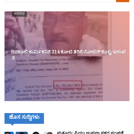
ಅಪರಾಧ
ದಿನಕೂಲಿ ಕಾರ್ಮಿಕನಿಗೆ 314 ಕೋಟಿ ತೆರಿಗೆ ನೋಟಿಸ್‌ ಕೊಟ್ಟ ಇಲಾಖೆ
.!!
ಹೊಸ ಸುದ್ದಿಗಳು