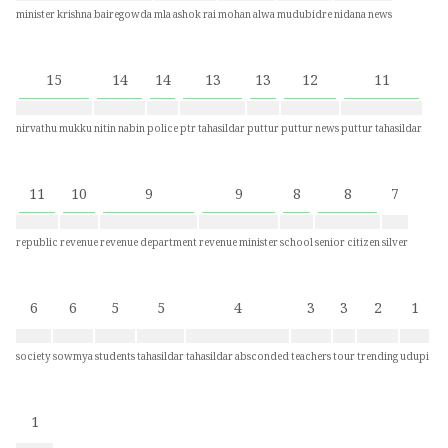
minister krishna bairegowda
mla ashok rai
mohan alwa
mudubidre
nidana news
15
14
14
13
13
12
11
nirvathu mukku
nitin nabin
police
ptr tahasildar
puttur
puttur news
puttur tahasildar
11
10
9
9
8
8
7
republic
revenue
revenue department
revenue minister
school
senior citizen
silver
6
6
5
5
4
3
3
2
1
society
sowmya
students
tahasildar
tahasildar absconded
teachers
tour
trending
udupi
1