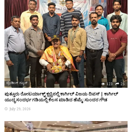
ಟ್ರೆಂಡಿಂಗ್ ನ್ಯೂಸ್
123
25
ಪುತ್ತೂರು ರೋಟರ್ಯಾಕ್ಟ್ ಕ್ಲಬ್ಬಿನಲ್ಲಿ ಕಾರ್ಗಿಲ್ ವಿಜಯ ದಿವಸ್ | ಕಾರ್ಗಿಲ್
ಯುದ್ಧ ಸಂದರ್ಭ ಗಡಿಯಲ್ಲಿ ಕೆಲಸ ಮಾಡಿದ ಹೆಮ್ಮೆ: ಸುಂದರ ಗೌಡ
July 29, 2026