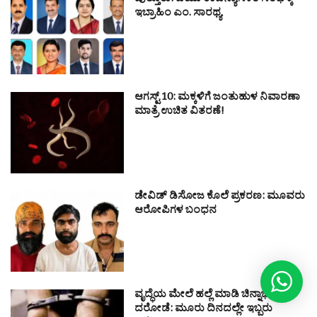
ಪುತ್ತೂರು: ಪಿಯು ಉಪನ್ಯಾಸಕರ ಸಂಘಕ್ಕೆ
ಇಬ್ರಾಹಿಂ ಎಂ. ಸಾರಥ್ಯ
ಆಗಸ್ಟ್ 10: ಮಕ್ಕಳಿಗೆ ಜಂತುಹುಳ ನಿವಾರಣಾ
ಮಾತ್ರೆ ಉಚಿತ ವಿತರಣೆ!
ಡೇವಿಡ್ ಡಿಸೋಜ ಕೊಲೆ ಪ್ರಕರಣ: ಮೂವರು
ಆರೋಪಿಗಳ ಬಂಧನ
ವೃದ್ಧೆಯ ಮೇಲೆ ಹಲ್ಲೆ ಮಾಡಿ ಚಿನ್ನಾಭರಣ
ದರೋಡೆ: ಮೂರು ದಿನದಲ್ಲೇ ಇಬ್ಬರು