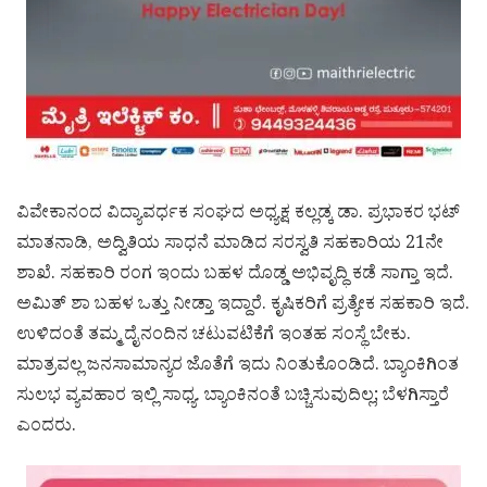
ವಿವೇಕಾನಂದ ವಿದ್ಯಾವರ್ಧಕ ಸಂಘದ ಅಧ್ಯಕ್ಷ ಕಲ್ಲಡ್ಕ ಡಾ. ಪ್ರಭಾಕರ ಭಟ್
ಮಾತನಾಡಿ, ಅದ್ವಿತಿಯ ಸಾಧನೆ ಮಾಡಿದ ಸರಸ್ವತಿ ಸಹಕಾರಿಯ 21ನೇ
ಶಾಖೆ. ಸಹಕಾರಿ ರಂಗ ಇಂದು ಬಹಳ ದೊಡ್ಡ ಅಭಿವೃದ್ಧಿ ಕಡೆ ಸಾಗ್ತಾ ಇದೆ.
ಅಮಿತ್ ಶಾ ಬಹಳ ಒತ್ತು ನೀಡ್ತಾ ಇದ್ದಾರೆ. ಕೃಷಿಕರಿಗೆ ಪ್ರತ್ಯೇಕ ಸಹಕಾರಿ ಇದೆ.
ಉಳಿದಂತೆ ತಮ್ಮ ದೈನಂದಿನ ಚಟುವಟಿಕೆಗೆ ಇಂತಹ ಸಂಸ್ಥೆ ಬೇಕು.
ಮಾತ್ರವಲ್ಲ ಜನಸಾಮಾನ್ಯರ ಜೊತೆಗೆ ಇದು ನಿಂತುಕೊಂಡಿದೆ. ಬ್ಯಾಂಕಿಗಿಂತ
ಸುಲಭ ವ್ಯವಹಾರ ಇಲ್ಲಿ ಸಾಧ್ಯ. ಬ್ಯಾಂಕಿನಂತೆ ಬಚ್ಚಿಸುವುದಿಲ್ಲ; ಬೆಳಗಿಸ್ತಾರೆ
ಎಂದರು.