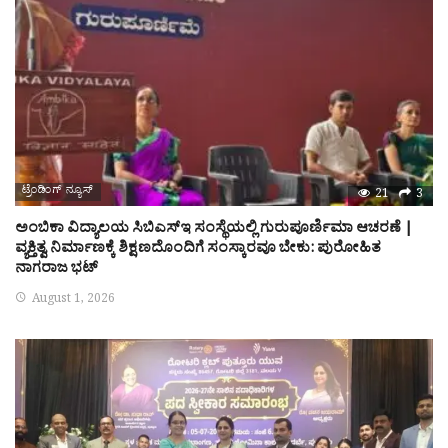
ಟ್ರೆಂಡಿಂಗ್ ನ್ಯೂಸ್
21
3
ಅಂಬಿಕಾ ವಿದ್ಯಾಲಯ ಸಿಬಿಎಸ್‌ಇ ಸಂಸ್ಥೆಯಲ್ಲಿ ಗುರುಪೂರ್ಣಿಮಾ ಆಚರಣೆ |
ವ್ಯಕ್ತಿತ್ವ ನಿರ್ಮಾಣಕ್ಕೆ ಶಿಕ್ಷಣದೊಂದಿಗೆ ಸಂಸ್ಕಾರವೂ ಬೇಕು: ಪುರೋಹಿತ
ನಾಗರಾಜ ಭಟ್
August 1, 2026