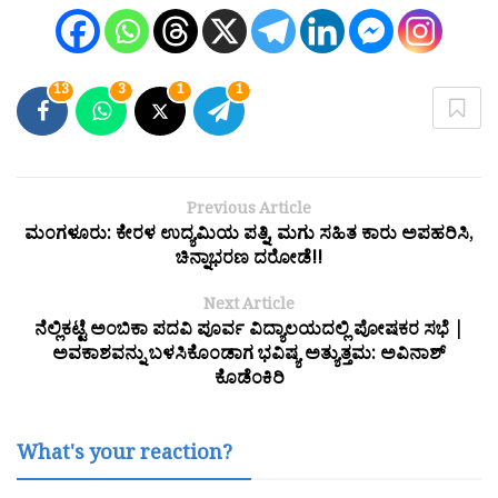
13
3
1
1
Previous Article
ಮಂಗಳೂರು: ಕೇರಳ ಉದ್ಯಮಿಯ ಪತ್ನಿ, ಮಗು ಸಹಿತ ಕಾರು ಅಪಹರಿಸಿ,
ಚಿನ್ನಾಭರಣ ದರೋಡೆ!!
Next Article
ನೆಲ್ಲಿಕಟ್ಟೆ ಅಂಬಿಕಾ ಪದವಿ ಪೂರ್ವ ವಿದ್ಯಾಲಯದಲ್ಲಿ ಪೋಷಕರ ಸಭೆ |
ಅವಕಾಶವನ್ನು ಬಳಸಿಕೊಂಡಾಗ ಭವಿಷ್ಯ ಅತ್ಯುತ್ತಮ: ಅವಿನಾಶ್
ಕೊಡೆಂಕಿರಿ
What's your reaction?