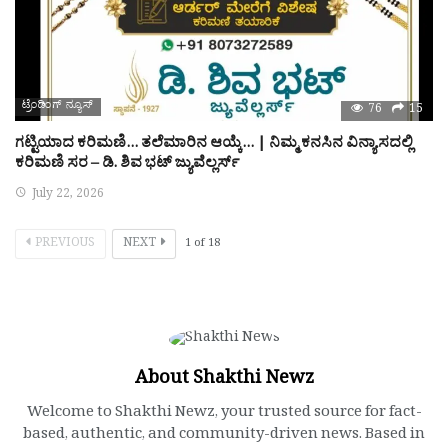
ಟ್ರೆಂಡಿಂಗ್ ನ್ಯೂಸ್
76
15
ಗಟ್ಟಿಯಾದ ಕರಿಮಣಿ… ತಲೆಮಾರಿನ ಆಯ್ಕೆ… | ನಿಮ್ಮ ಕನಸಿನ ವಿನ್ಯಾಸದಲ್ಲಿ
ಕರಿಮಣಿ ಸರ – ಡಿ. ಶಿವ ಭಟ್ ಜ್ಯುವೆಲ್ಲರ್ಸ್
July 22, 2026
PREVIOUS
NEXT
1
of
18
About Shakthi Newz
Welcome to Shakthi Newz, your trusted source for fact-
based, authentic, and community-driven news. Based in