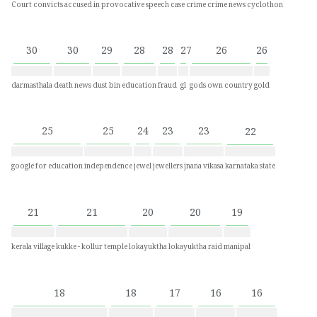
Court convicts accused in provocative speech case
crime
crime news
cyclothon
30
30
29
28
28
27
26
26
darmasthala
death news
dust bin
education
fraud
gl
gods own country
gold
25
25
24
23
23
22
google for education
independence
jewel
jewellers
jnana vikasa
karnataka state
21
21
20
20
19
kerala village
kukke - kollur temple
lokayuktha
lokayuktha raid
manipal
18
18
17
16
16