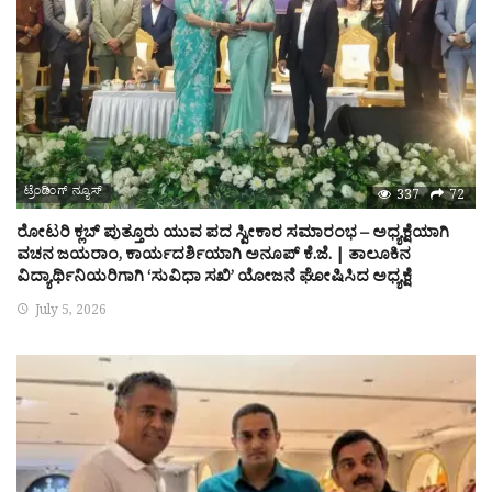
ಟ್ರೆಂಡಿಂಗ್ ನ್ಯೂಸ್
337
72
ರೋಟರಿ ಕ್ಲಬ್ ಪುತ್ತೂರು ಯುವ ಪದ ಸ್ವೀಕಾರ ಸಮಾರಂಭ – ಅಧ್ಯಕ್ಷೆಯಾಗಿ
ವಚನ ಜಯರಾಂ, ಕಾರ್ಯದರ್ಶಿಯಾಗಿ ಅನೂಪ್ ಕೆ.ಜೆ. | ತಾಲೂಕಿನ
ವಿದ್ಯಾರ್ಥಿನಿಯರಿಗಾಗಿ ‘ಸುವಿಧಾ ಸಖಿ’ ಯೋಜನೆ ಘೋಷಿಸಿದ ಅಧ್ಯಕ್ಷೆ
July 5, 2026