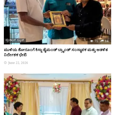
ಟ್ರೆಂಡಿಂಗ್ ನ್ಯೂಸ್
71
14
ಮುಳಿಯ ಶೋರೂಂಗೆ ಕಿಸ್ನಾ ಡೈಮಂಡ್ ಬ್ರ್ಯಾಂಡ್ ಸಂಸ್ಥಾಪಕ ಮತ್ತು ಆಡಳಿತ
ನಿರ್ದೇಶಕ ಭೇಟಿ
June 22, 2026