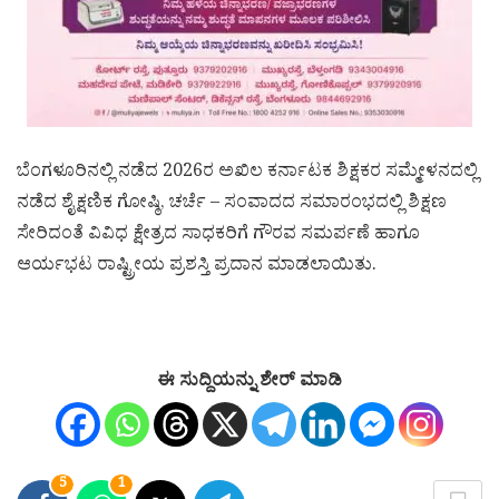
ಬೆಂಗಳೂರಿನಲ್ಲಿ ನಡೆದ 2026ರ ಅಖಿಲ ಕರ್ನಾಟಕ ಶಿಕ್ಷಕರ ಸಮ್ಮೇಳನದಲ್ಲಿ
ನಡೆದ ಶೈಕ್ಷಣಿಕ ಗೋಷ್ಠಿ, ಚರ್ಚೆ – ಸಂವಾದದ ಸಮಾರಂಭದಲ್ಲಿ ಶಿಕ್ಷಣ
ಸೇರಿದಂತೆ ವಿವಿಧ ಕ್ಷೇತ್ರದ ಸಾಧಕರಿಗೆ ಗೌರವ ಸಮರ್ಪಣೆ ಹಾಗೂ
ಆರ್ಯಭಟ ರಾಷ್ಟ್ರೀಯ ಪ್ರಶಸ್ತಿ ಪ್ರದಾನ ಮಾಡಲಾಯಿತು.
ಈ ಸುದ್ದಿಯನ್ನು ಶೇರ್ ಮಾಡಿ
5
1