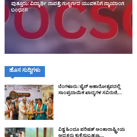
ಪುತ್ತೂರು: ವಿದ್ಯಾರ್ಥಿ ನಾಪತ್ತೆ; ಗುಲ್ಬರ್ಗದ ಯುವಕನಿಗೆ ನ್ಯಾಯಾಂಗ
ಬಂಧನ!!
ಹೊಸ ಸುದ್ದಿಗಳು
ಬೆಂಗಳೂರು: ಜೈನ್ ಆಹಾರೋತ್ಸವದಲ್ಲಿ
ಸಾಂಪ್ರದಾಯಿಕ ಖಾದ್ಯಗಳ ಸವಿರುಚಿ,…
ವಿಶ್ವ ಹಿಂದೂ ಪರಿಷತ್ ಅಂತಾರಾಷ್ಟ್ರೀಯ
ಅಧ್ಯಕ್ಷರು ಕುಕ್ಕೆಸುಬ್ರಹ್ಮಣ್ಯ,…