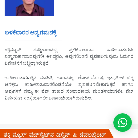
ಬಳಕೆದಾರರ ಆದ್ಯ ಗಮನಕ್ಕೆ
ಶಕ್ತಿನ್ಯೂಸ್ ಸುದ್ದಿತಾಣದಲ್ಲಿ ಪ್ರಕಟಿಸಲಾಗುವ ಜಾಹೀರಾತುಗಳು
ವಿಶ್ವಾಸಾರ್ಹವಾದವುಗಳೇ ಆಗಿದ್ದರೂ, ಅವುಗಳೊಡನೆ ವ್ಯವಹರಿಸುವುದು ಓದುಗರ
ವಿವೇಚನೆಗೆ ಬಿಟ್ಟದ್ದಾಗಿರುತ್ತದೆ.
ಜಾಹೀರಾತುಗಳಲ್ಲಿನ ಮಾಹಿತಿ, ಗುಣಮಟ್ಟ, ಲೋಪ-ದೋಷ, ಇತ್ಯಾದಿಗಳ ಬಗ್ಗೆ
ಆಸಕ್ತರು ಜಾಹೀರಾತುದಾರರೊಡನೆಯೇ ವ್ಯವಹರಿಸಬೇಕಾಗುತ್ತದೆ ಹಾಗೂ
ಅವುಗಳಿಗೆ ನಮ್ಮ ಈ ವೆಬ್ ತಾಣದ ಸಂಪಾದಕೀಯ ಮಂಡಳಿಯಾಗಲೀ, ವೆಬ್
ನಿರ್ವಹಣಾ ಸಂಸ್ಥೆಯಾಗಲೀ ಜವಾಬ್ದಾರಿಯಾಗಿರುವುದಿಲ್ಲ.