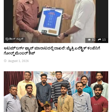
ಟ್ರೆಂಡಿಂಗ್ ನ್ಯೂಸ್
82
15
ಆಟಮ್’ಬರ್ಗ್ ಫ್ಯಾನ್ ಮಾರಾಟದಲ್ಲಿ ದಾಖಲೆ: ಮೈತ್ರಿ ಎಲೆಕ್ಟ್ರಿಕ್ ಕಂಪೆನಿಗೆ
ಗೋಲ್ಡ್ ಮೆಂಬರ್’ಶಿಪ್
August 1, 2026