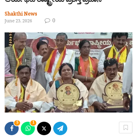
ಆರ್ಯಭಟ ರಾಷ್ಟ್ರೀಯ ಪ್ರಶಸ್ತಿ ಪ್ರದಾನ
Shakthi News
0
June 23, 2026
5
1