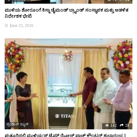
71
14
ಮುಳಿಯ ಶೋರೂಂಗೆ ಕಿಸ್ನಾ ಡೈಮಂಡ್ ಬ್ರ್ಯಾಂಡ್ ಸಂಸ್ಥಾಪಕ ಮತ್ತು ಆಡಳಿತ
ನಿರ್ದೇಶಕ ಭೇಟಿ
June 22, 2026
ಟ್ರೆಂಡಿಂಗ್ ನ್ಯೂಸ್
142
28
ಪುತ್ತೂರಿನಲ್ಲಿ ಮುಳಿಯ’ಸ್ ಟೈಮ್ ಝೋನ್ ವಾಚ್ ಕೌಂಟರ್ ಶುಭಾರಂಭ |