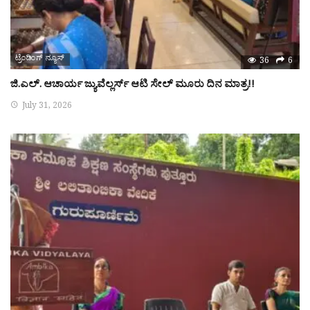
ಟ್ರೆಂಡಿಂಗ್ ನ್ಯೂಸ್
36
6
ಜಿ.ಎಲ್. ಆಚಾರ್ಯ ಜ್ಯುವೆಲ್ಲರ್ಸ್ ಆಟಿ ಸೇಲ್ ಮೂರು ದಿನ ಮಾತ್ರ!!
July 31, 2026