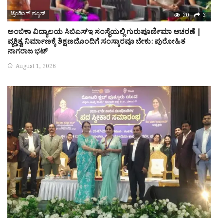
ಟ್ರೆಂಡಿಂಗ್ ನ್ಯೂಸ್
20
3
ಅಂಬಿಕಾ ವಿದ್ಯಾಲಯ ಸಿಬಿಎಸ್‌ಇ ಸಂಸ್ಥೆಯಲ್ಲಿ ಗುರುಪೂರ್ಣಿಮಾ ಆಚರಣೆ |
ವ್ಯಕ್ತಿತ್ವ ನಿರ್ಮಾಣಕ್ಕೆ ಶಿಕ್ಷಣದೊಂದಿಗೆ ಸಂಸ್ಕಾರವೂ ಬೇಕು: ಪುರೋಹಿತ
ನಾಗರಾಜ ಭಟ್
August 1, 2026