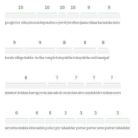
10
10
10
10
9
9
google for education
independence
jewel
jewellers
jnana vikasa
karnataka state
9
9
8
8
8
kerala village
kukke - kollur temple
lokayuktha
lokayuktha raid
manipal
8
7
7
7
7
minister krishna bairegowda
mla ashok rai
mohan alwa
mudubidre
nidana news
6
6
6
5
5
5
5
nirvathu mukku
nitin nabin
police
ptr tahasildar
puttur
puttur news
puttur tahasildar