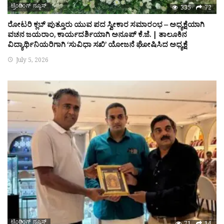
ಟ್ರೆಂಡಿಂಗ್ ನ್ಯೂಸ್
335
72
ರೋಟರಿ ಕ್ಲಬ್ ಪುತ್ತೂರು ಯುವ ಪದ ಸ್ವೀಕಾರ ಸಮಾರಂಭ – ಅಧ್ಯಕ್ಷೆಯಾಗಿ
ವಚನ ಜಯರಾಂ, ಕಾರ್ಯದರ್ಶಿಯಾಗಿ ಅನೂಪ್ ಕೆ.ಜೆ. | ತಾಲೂಕಿನ
ವಿದ್ಯಾರ್ಥಿನಿಯರಿಗಾಗಿ ‘ಸುವಿಧಾ ಸಖಿ’ ಯೋಜನೆ ಘೋಷಿಸಿದ ಅಧ್ಯಕ್ಷೆ
July 5, 2026
ಟ್ರೆಂಡಿಂಗ್ ನ್ಯೂಸ್