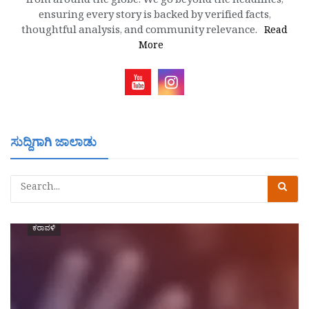
from around the globe. We go beyond the headlines,
ensuring every story is backed by verified facts,
thoughtful analysis, and community relevance.
Read
More
ಸುದ್ದಿಗಾಗಿ ಜಾಲಾಡು
ಕರಾವಳಿ