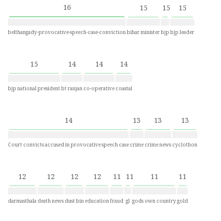
16
15
15
15
belthangady-provocative-speech-case-conviction
bihar minister
bjp
bjp leader
15
14
14
14
bjp national president
bt ranjan
co-operative
coastal
14
13
13
13
Court convicts accused in provocative speech case
crime
crime news
cyclothon
12
12
12
12
11
11
11
11
darmasthala
death news
dust bin
education
fraud
gl
gods own country
gold