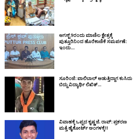
ಆಗಸ್ಟ್ 9ರಂದು ಮಾಣಿಲ ಕ್ಷೇತ್ರಕ್ಕೆ
ಪುತ್ತೂರಿನಿಂದ ಹೊರೆಕಾಣಿಕೆ ಸಮರ್ಪಣೆ:
ಇಂದು…
ಸೂರಿಂಜೆ: ವಾಲಿಬಾಲ್ ಆಡುತ್ತಿದ್ದಾಗ ಕುಸಿದು
ಬಿದ್ದು ವಿದ್ಯಾರ್ಥಿ ಲಿಖಿತ್…
ವಿವಾಹಕ್ಕೆ ಒಪ್ಪದ ಕೃಷ್ಣ ಜೆ. ರಾವ್: ಪ್ರಕರಣ
ಮತ್ತೆ ಹೈಕೋರ್ಟ್ ಅಂಗಳಕ್ಕೆ!!