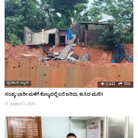
ಟ್ರೆಂಡಿಂಗ್ ನ್ಯೂಸ್
1,441
306
ಸಂಪ್ಯ: ಭಾರೀ ಮಳೆಗೆ ಕೊಲ್ಯದಲ್ಲಿ ಬರೆ ಜರಿದು, ಕುಸಿದ ಮನೆ!!
August 2, 2026