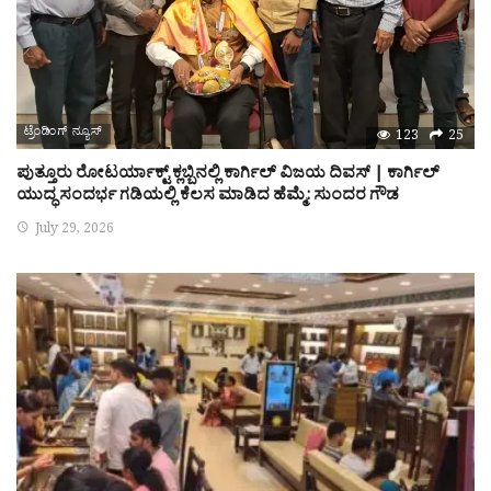
ಟ್ರೆಂಡಿಂಗ್ ನ್ಯೂಸ್
123
25
ಪುತ್ತೂರು ರೋಟರ್ಯಾಕ್ಟ್ ಕ್ಲಬ್ಬಿನಲ್ಲಿ ಕಾರ್ಗಿಲ್ ವಿಜಯ ದಿವಸ್ | ಕಾರ್ಗಿಲ್
ಯುದ್ಧ ಸಂದರ್ಭ ಗಡಿಯಲ್ಲಿ ಕೆಲಸ ಮಾಡಿದ ಹೆಮ್ಮೆ: ಸುಂದರ ಗೌಡ
July 29, 2026