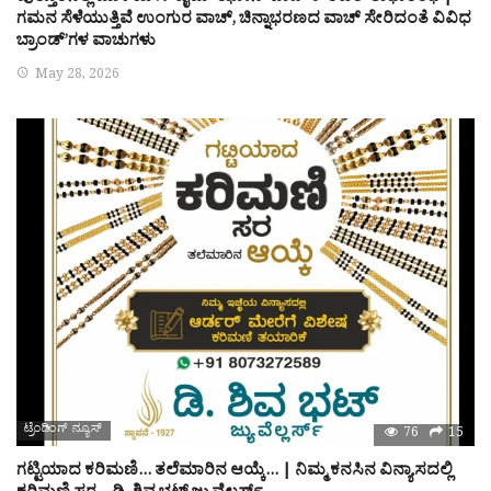
ಗಮನ ಸೆಳೆಯುತ್ತಿವೆ ಉಂಗುರ ವಾಚ್, ಚಿನ್ನಾಭರಣದ ವಾಚ್ ಸೇರಿದಂತೆ ವಿವಿಧ
ಬ್ರಾಂಡ್’ಗಳ ವಾಚುಗಳು
May 28, 2026
ಟ್ರೆಂಡಿಂಗ್ ನ್ಯೂಸ್
76
15
ಗಟ್ಟಿಯಾದ ಕರಿಮಣಿ… ತಲೆಮಾರಿನ ಆಯ್ಕೆ… | ನಿಮ್ಮ ಕನಸಿನ ವಿನ್ಯಾಸದಲ್ಲಿ