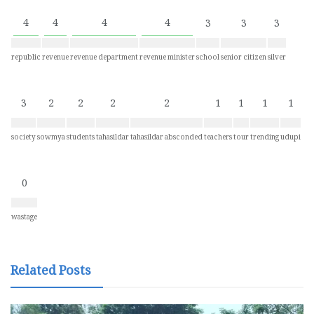
4
4
4
4
3
3
3
republic
revenue
revenue department
revenue minister
school
senior citizen
silver
3
2
2
2
2
1
1
1
1
society
sowmya
students
tahasildar
tahasildar absconded
teachers
tour
trending
udupi
0
wastage
Related Posts