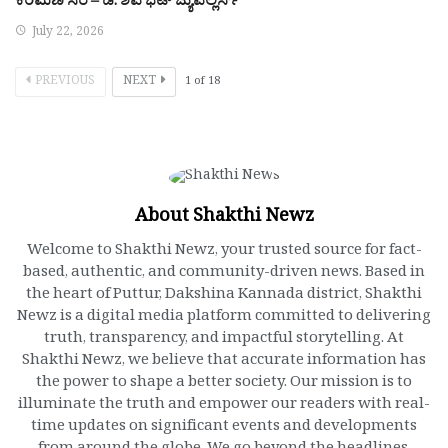
ಕರಿಮಣಿ ಸರ – ಡಿ. ಶಿವ ಭಟ್ ಜ್ಯುವೆಲ್ಲರ್ಸ್
July 22, 2026
PREVIOUS
NEXT
1
of
18
About Shakthi Newz
Welcome to Shakthi Newz, your trusted source for fact-
based, authentic, and community-driven news. Based in
the heart of Puttur, Dakshina Kannada district, Shakthi
Newz is a digital media platform committed to delivering
truth, transparency, and impactful storytelling. At
Shakthi Newz, we believe that accurate information has
the power to shape a better society. Our mission is to
illuminate the truth and empower our readers with real-
time updates on significant events and developments