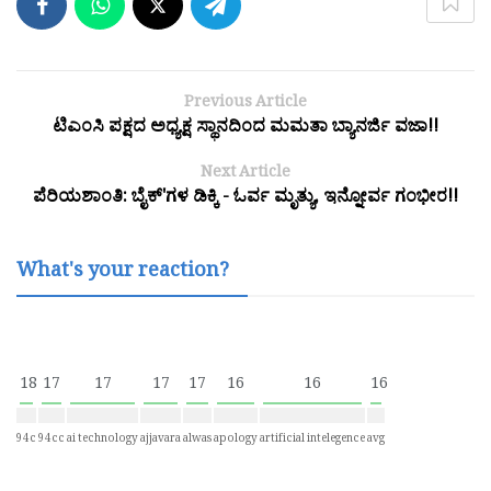
Previous Article
ಟಿಎಂಸಿ ಪಕ್ಷದ ಅಧ್ಯಕ್ಷ ಸ್ಥಾನದಿಂದ ಮಮತಾ ಬ್ಯಾನರ್ಜಿ ವಜಾ!!
Next Article
ಪೆರಿಯಶಾಂತಿ: ಬೈಕ್'ಗಳ ಡಿಕ್ಕಿ - ಓರ್ವ ಮೃತ್ಯು, ಇನ್ನೋರ್ವ ಗಂಭೀರ!!
What's your reaction?
18
17
17
17
17
16
16
16
94c
94cc
ai technology
ajjavara
alwas
apology
artificial intelegence
avg