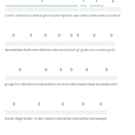
1
1
1
0
Court convicts accused in provocative speech case
crime
crime news
cyclothon
0
0
0
0
0
0
0
0
darmasthala
death news
dust bin
education
fraud
gl
gods own country
gold
0
0
0
0
0
0
google for education
independence
jewel
jewellers
jnana vikasa
karnataka state
0
0
0
0
0
kerala village
kukke - kollur temple
lokayuktha
lokayuktha raid
manipal