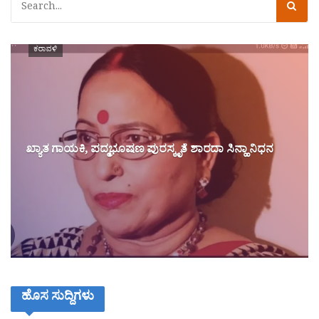
ಕರಾವಳಿ
ಖ್ಯಾತ ಗಾಯಕಿ, ಪದ್ಮಭೂಷಣ ಪುರಸ್ಕೃತೆ ಶಾರದಾ ಸಿನ್ಹಾ ನಿಧನ
ಹೊಸ ಸುದ್ದಿಗಳು