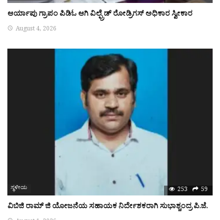
ಆರ್ಯಾಪು ಗ್ರಾಪಂ ಪಿಡಿಓ ಆಗಿ ವಿಲ್ಫ್ರೆಡ್ ರೋಡ್ರಿಗಸ್ ಅಧಿಕಾರ ಸ್ವೀಕಾರ
August 4, 2026
ಸ್ಥಳೀಯ
253
59
ವಿಬಿಜಿ ರಾಮ್ ಜಿ ಯೋಜನೆಯ ಸಹಾಯಕ ನಿರ್ದೇಶಕರಾಗಿ ಸುಭಾಶ್ಚಂದ್ರ ಪಿ.ಜೆ.