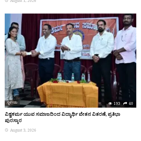
August 1, 2026
ಸ್ಥಳೀಯ
193
40
ವಿಶ್ವಕರ್ಮ ಯುವ ಸಮಾಜದಿಂದ ವಿದ್ಯಾರ್ಥಿ ವೇತನ ವಿತರಣೆ, ಪ್ರತಿಭಾ
ಪುರಸ್ಕಾರ
August 3, 2026