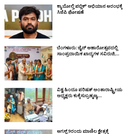
ಕ್ಯಾ ಬೋಲ್ತಿ ಪಬ್ಲಿಕ್’ ಅಭಿಯಾನ ಆರಂಭಕ್ಕೆ
ಸಿಜೆಪಿ ಘೋಷಣೆ
ಬೆಂಗಳೂರು: ಜೈನ್ ಆಹಾರೋತ್ಸವದಲ್ಲಿ
ಸಾಂಪ್ರದಾಯಿಕ ಖಾದ್ಯಗಳ ಸವಿರುಚಿ,…
ವಿಶ್ವ ಹಿಂದೂ ಪರಿಷತ್ ಅಂತಾರಾಷ್ಟ್ರೀಯ
ಅಧ್ಯಕ್ಷರು ಕುಕ್ಕೆಸುಬ್ರಹ್ಮಣ್ಯ,…
ಆಗಸ್ಟ್ 9ರಂದು ಮಾಣಿಲ ಕ್ಷೇತ್ರಕ್ಕೆ