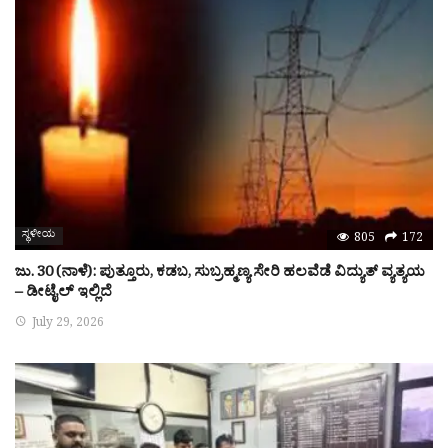
ಸ್ಥಳೀಯ
805
172
ಜು. 30 (ನಾಳೆ): ಪುತ್ತೂರು, ಕಡಬ, ಸುಬ್ರಹ್ಮಣ್ಯ ಸೇರಿ ಹಲವೆಡೆ ವಿದ್ಯುತ್ ವ್ಯತ್ಯಯ
– ಡೀಟೈಲ್ ಇಲ್ಲಿದೆ
July 29, 2026