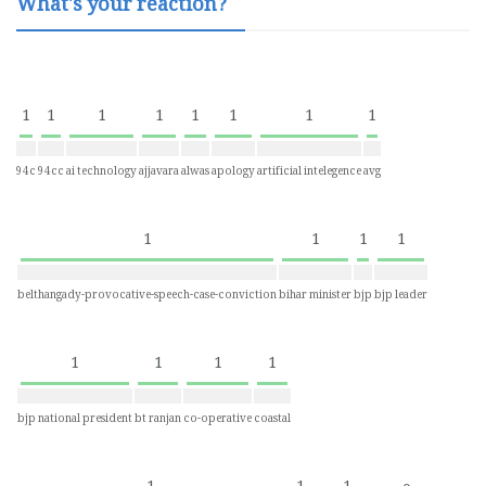
What's your reaction?
1
1
1
1
1
1
1
1
94c
94cc
ai technology
ajjavara
alwas
apology
artificial intelegence
avg
1
1
1
1
belthangady-provocative-speech-case-conviction
bihar minister
bjp
bjp leader
1
1
1
1
bjp national president
bt ranjan
co-operative
coastal