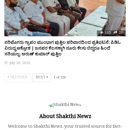
ಸ್ಥಳೀಯ
103
20
ನರಿಮೊಗರು ಗ್ರಾಪಂ ಮುಂಭಾಗ ಪುತ್ತಿಲ ಪರಿವಾರದಿಂದ ಪ್ರತಿಭಟನೆ: ಪಿಡಿಓ
ವಿರುದ್ಧ ಆಕ್ರೋಶ | ಜನಪರ ಕೆಲಸಕ್ಕಾಗಿ ನೂರು ಕೇಸು ಬಿದ್ದರೂ ಹಿಂದೆ
ಸರಿಯಲ್ಲ: ಅರುಣ್ ಕುಮಾರ್ ಪುತ್ತಿಲ
July 30, 2026
PREVIOUS
NEXT
1
of
126
About Shakthi Newz
Welcome to Shakthi Newz, your trusted source for fact-