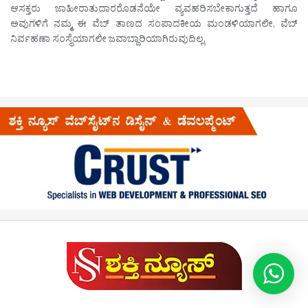
ಆಸಕ್ತರು ಜಾಹೀರಾತುದಾರರೊಡನೆಯೇ ವ್ಯವಹರಿಸಬೇಕಾಗುತ್ತದೆ ಹಾಗೂ
ಅವುಗಳಿಗೆ ನಮ್ಮ ಈ ವೆಬ್ ತಾಣದ ಸಂಪಾದಕೀಯ ಮಂಡಳಿಯಾಗಲೀ, ವೆಬ್
ನಿರ್ವಹಣಾ ಸಂಸ್ಥೆಯಾಗಲೀ ಜವಾಬ್ದಾರಿಯಾಗಿರುವುದಿಲ್ಲ.