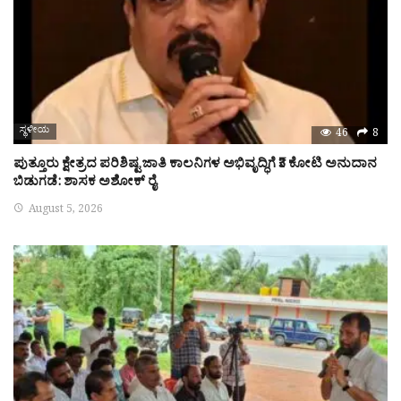
ಸ್ಥಳೀಯ
46
8
ಪುತ್ತೂರು ಕ್ಷೇತ್ರದ ಪರಿಶಿಷ್ಟ ಜಾತಿ ಕಾಲನಿಗಳ ಅಭಿವೃದ್ಧಿಗೆ ₹3 ಕೋಟಿ ಅನುದಾನ
ಬಿಡುಗಡೆ: ಶಾಸಕ ಅಶೋಕ್ ರೈ
August 5, 2026