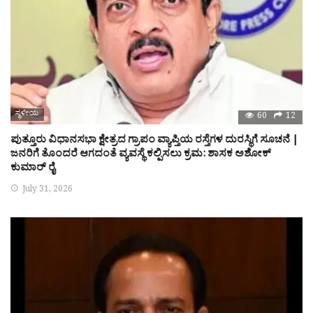
ಸ್ಥಳೀಯ
60
12
ಪುತ್ತೂರು ವಿಧಾನಸಭಾ ಕ್ಷೇತ್ರದ ಗ್ರಾಪಂ ವ್ಯಾಪ್ತಿಯ ರಸ್ತೆಗಳ ದುರಸ್ಥಿಗೆ ಸೂಚನೆ |
ಜನರಿಗೆ ತೊಂದರೆ ಆಗದಂತೆ ವ್ಯವಸ್ಥೆ ಕಲ್ಪಿಸಲು ಕ್ರಮ: ಶಾಸಕ ಅಶೋಕ್
ಕುಮಾರ್ ರೈ
July 31, 2026