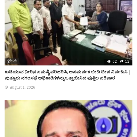
ಸ್ಥಳೀಯ
62
12
ಕುಡಿಯುವ ನೀರಿನ ಸಮಸ್ಯೆ ಪರಿಹರಿಸಿ, ಅಸಮರ್ಪಕ ಬೀದಿ ದೀಪ ನಿರ್ವಹಿಸಿ |
ಪುತ್ತೂರು ನಗರಸಭೆ ಅಧಿಕಾರಿಗಳನ್ನು ಒತ್ತಾಯಿಸಿದ ಪುತ್ತಿಲ ಪರಿವಾರ
August 1, 2026