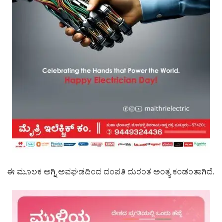
ಈ ಮೂಲಕ ಅಗ್ನಿ ಅವಘಡದಿಂದ ದಂಪತಿ ದುರಂತ ಅಂತ್ಯ ಕಂಡಂತಾಗಿದೆ.