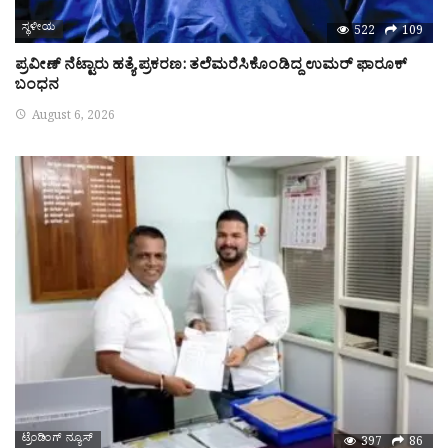
ಸ್ಥಳೀಯ
522
109
ಪ್ರವೀಣ್‌ ನೆಟ್ಟಾರು ಹತ್ಯೆ ಪ್ರಕರಣ: ತಲೆಮರೆಸಿಕೊಂಡಿದ್ದ ಉಮರ್‌ ಫಾರೂಕ್‌
ಬಂಧನ
August 6, 2026
ಟ್ರೆಂಡಿಂಗ್ ನ್ಯೂಸ್
397
86