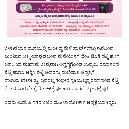
ಬೆಳಗಿನ ಜಾವ ಮನೆಯಲ್ಲಿ ಮಲಗಿದ್ದ ವೇಳೆ ಶಾರ್ಟ್ ಸರ್ಕ್ಯೂಟ್‌ನಿಂದ
ಉಂಟಾದ ಅಗ್ನಿ ಅವಘಡದಿಂದ ಮನೆಯೊಳಗೆ ಬೆಂಕಿ ಜೊತೆ ದಟ್ಟ ಹೊಗೆ
ಆವರಿಸಿದ ಪರಿಣಾಮ ತೀವ್ರವಾಗಿ ಅಸ್ವಸ್ಥಗೊಂಡ ಉದ್ಯಮಿ ರಮಾನಂದ
ಶೆಟ್ಟಿ ಹಾಗೂ ಅಶ್ವಿನಿ ಶೆಟ್ಟಿ ಅವರನ್ನು ಮಣಿಪಾಲ ಆಸ್ಪತ್ರೆಗೆ
ದಾಖಲಾಗಿಸಲಾಗಿತ್ತು. ಇದರಲ್ಲಿ ಗಂಭೀರ ಸ್ಥಿತಿಯಲ್ಲಿದ್ದ ರಮಾನಂದ ಶೆಟ್ಟಿ
ಸೋಮವಾರ ಬೆಳಗ್ಗೆಯೇ ಚಿಕಿತ್ಸೆ ಫಲಕಾರಿಯಾಗದೆ ಮೃತಪಟ್ಟಿದ್ದರು.
ಇವರು ಉಡುಪಿ ನಗರ ಬಿಜೆಪಿ ಮಹಿಳಾ ಮೋರ್ಚಾ ಅಧ್ಯಕ್ಷೆಯಾಗಿದ್ದರು.