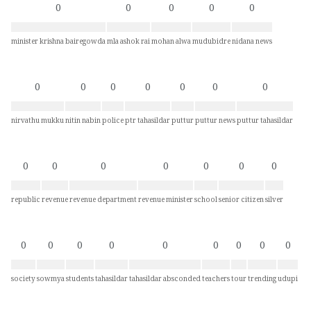
0
0
0
0
0
minister krishna bairegowda
mla ashok rai
mohan alwa
mudubidre
nidana news
0
0
0
0
0
0
0
nirvathu mukku
nitin nabin
police
ptr tahasildar
puttur
puttur news
puttur tahasildar
0
0
0
0
0
0
0
republic
revenue
revenue department
revenue minister
school
senior citizen
silver
0
0
0
0
0
0
0
0
0
society
sowmya
students
tahasildar
tahasildar absconded
teachers
tour
trending
udupi