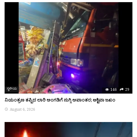
ಸ್ಥಳೀಯ
146
29
ನಿಯಂತ್ರಣ ತಪ್ಪಿದ ಲಾರಿ ಅಂಗಡಿಗೆ ನುಗ್ಗಿ ಅವಾಂತರ; ಆಕ್ಟಿವಾ ಜಖಂ
August 6, 2026