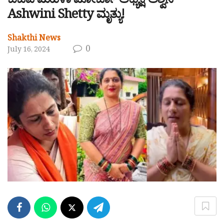
ಬಿಜೆಪಿ ಮಹಿಳಾ ಮೋರ್ಚಾ ಅಧ್ಯಕ್ಷೆ ಅಶ್ವಿನಿ
Ashwini Shetty ಮೃತ್ಯು!
Shakthi News
0
July 16, 2024