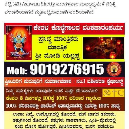
ಶೆಟ್ಟಿ (43) Ashwini Shetty ಮಂಗಳವಾರ ಮಧ್ಯಾಹ್ನ ವೇಳೆ ಚಿಕಿತ್ಸೆ
ಫಲಕಾರಿಯಾಗದೆ ಮೃತಪಟ್ಟಿರುವುದಾಗಿ ವರದಿಯಾಗಿದೆ.