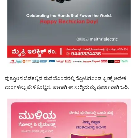
ಪುತ್ತೂರಿನ ಜಿಡೆಕಲ್ಲಿನ ಮನೆಯೊಂದರಲ್ಲಿ ಸ್ಫೋಟಗೊಂಡ ಫ್ರಿಡ್ಜ್ ಅನೇಕ
ಪಾಠಗಳನ್ನು ಹೇಳಿಕೊಟ್ಟಿದೆ. ಹಾಗಾಗಿ ಈ ಸುದ್ದಿಯನ್ನು ಪೂರ್ಣವಾಗಿ ಓದಿ.