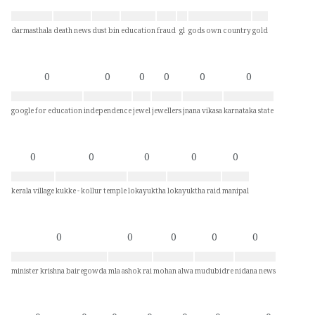
darmasthala
death news
dust bin
education
fraud
gl
gods own country
gold
0
0
0
0
0
0
google for education
independence
jewel
jewellers
jnana vikasa
karnataka state
0
0
0
0
0
kerala village
kukke - kollur temple
lokayuktha
lokayuktha raid
manipal
0
0
0
0
0
minister krishna bairegowda
mla ashok rai
mohan alwa
mudubidre
nidana news