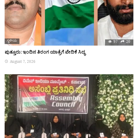
ಸ್ಥಳೀಯ
97
20
ಪುತ್ತೂರು: ಇಂದಿನ ತಿರಂಗ ಯಾತ್ರೆಗೆ ವೇದಿಕೆ ಸಿದ್ಧ
August 7, 2026