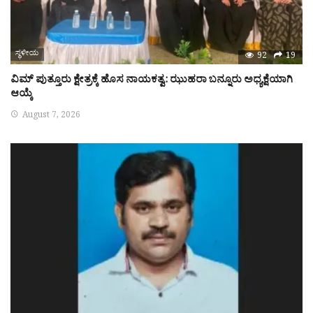
ಸ್ಥಳೀಯ
92
19
ವಿಮ್ ಪುತ್ತೂರು ಕ್ಷೇತ್ರಕ್ಕೆ ಹೊಸ ನಾಯಕತ್ವ: ಝುಹರಾ ಬನ್ನೂರು ಅಧ್ಯಕ್ಷೆಯಾಗಿ
ಆಯ್ಕೆ
August 7, 2026