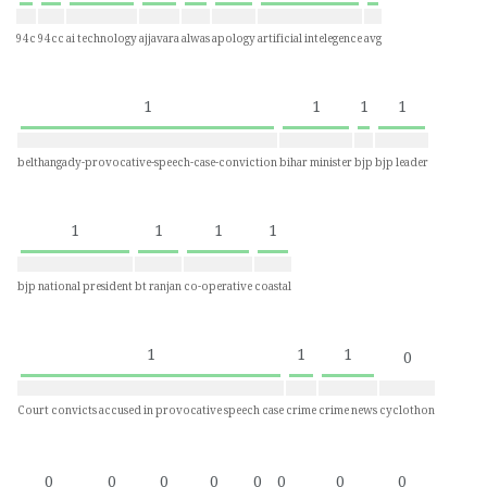
94c
94cc
ai technology
ajjavara
alwas
apology
artificial intelegence
avg
1
1
1
1
belthangady-provocative-speech-case-conviction
bihar minister
bjp
bjp leader
1
1
1
1
bjp national president
bt ranjan
co-operative
coastal
1
1
1
0
Court convicts accused in provocative speech case
crime
crime news
cyclothon
0
0
0
0
0
0
0
0