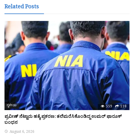
Related Posts
ಸ್ಥಳೀಯ
559
118
ಪ್ರವೀಣ್‌ ನೆಟ್ಟಾರು ಹತ್ಯೆ ಪ್ರಕರಣ: ತಲೆಮರೆಸಿಕೊಂಡಿದ್ದ ಉಮರ್‌ ಫಾರೂಕ್‌
ಬಂಧನ
August 6, 2026