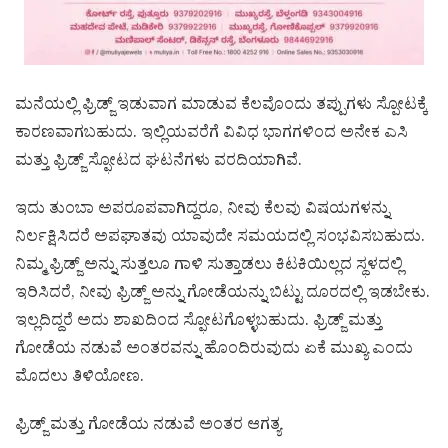
ಮನೆಯಲ್ಲಿ ಫ್ರಿಡ್ಜ್ ಇಡುವಾಗ ಮಾಡುವ ಕೆಲವೊಂದು ತಪ್ಪುಗಳು ಸ್ಪೋಟಕ್ಕೆ
ಕಾರಣವಾಗಬಹುದು. ಇಲ್ಲಿಯವರೆಗೆ ವಿವಿಧ ಭಾಗಗಳಿಂದ ಅನೇಕ ಎಸಿ
ಮತ್ತು ಫ್ರಿಡ್ಜ್ ಸ್ಫೋಟದ ಘಟನೆಗಳು ವರದಿಯಾಗಿವೆ.
ಇದು ತುಂಬಾ ಅಪರೂಪವಾಗಿದ್ದರೂ, ನೀವು ಕೆಲವು ವಿಷಯಗಳನ್ನು
ನಿರ್ಲಕ್ಷಿಸಿದರೆ ಅಪಘಾತವು ಯಾವುದೇ ಸಮಯದಲ್ಲಿ ಸಂಭವಿಸಬಹುದು.
ನಿಮ್ಮ ಫ್ರಿಡ್ಜ್ ಅನ್ನು ಸುತ್ತಲೂ ಗಾಳಿ ಸುತ್ತಾಡಲು ಕಿಟಕಿಯಿಲ್ಲದ ಸ್ಥಳದಲ್ಲಿ
ಇರಿಸಿದರೆ, ನೀವು ಫ್ರಿಡ್ಜ್ ಅನ್ನು ಗೋಡೆಯನ್ನು ಬಿಟ್ಟು ದೂರದಲ್ಲಿ ಇಡಬೇಕು.
ಇಲ್ಲದಿದ್ದರೆ ಅದು ಶಾಖದಿಂದ ಸ್ಫೋಟಗೊಳ್ಳಬಹುದು. ಫ್ರಿಡ್ಜ್ ಮತ್ತು
ಗೋಡೆಯ ನಡುವೆ ಅಂತರವನ್ನು ಹೊಂದಿರುವುದು ಏಕೆ ಮುಖ್ಯ ಎಂದು
ಮೊದಲು ತಿಳಿಯೋಣ.
ಫ್ರಿಡ್ಜ್ ಮತ್ತು ಗೋಡೆಯ ನಡುವೆ ಅಂತರ ಆಗತ್ಯ