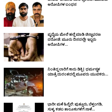
ಡೇವಿಡ್ ಡಿಸೋಜ ಕೊಲೆ ಪ್ರಕರಣ: ಮೂವರು
ಆರೋಪಿಗಳ ಬಂಧನ
ವೃದ್ಧೆಯ ಮೇಲೆ ಹಲ್ಲೆ ಮಾಡಿ ಚಿನ್ನಾಭರಣ
ದರೋಡೆ: ಮೂರು ದಿನದಲ್ಲೇ ಇಬ್ಬರು
ಆರೋಪಿಗಳ…
ನಿಂತಿದ್ದ ಲಾರಿಗೆ ಕಾರು ಡಿಕ್ಕಿ| ಧರ್ಮಸ್ಥಳ
ಯಾತ್ರೆ ದುರಂತದಲ್ಲಿ ಮೂವರು ಯುವಕರು…
ಭಾರೀ ಮಳೆ ಹಿನ್ನೆಲೆ: ಪುತ್ತೂರು, ಬೆಳ್ತಂಗಡಿ,
ಸುಳ್ಯ, ಕಡಬ ತಾಲೂಕುಗಳಿಗೆ ನಾಳೆ…