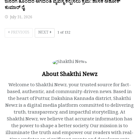
ಜನರಿಗೆ ತೊಂದರೆ ಆಗದಂತೆ ವ್ಯವಸ್ಥೆ ಕಲ್ಪಿಸಲು ಕ್ರಮ: ಶಾಸಕ ಅಶೋಕ್
ಕುಮಾರ್ ರೈ
July 31, 2026
PREVIOUS
NEXT
1
of
132
About Shakthi Newz
Welcome to Shakthi Newz, your trusted source for fact-
based, authentic, and community-driven news. Based in
the heart of Puttur, Dakshina Kannada district, Shakthi
Newz is a digital media platform committed to delivering
truth, transparency, and impactful storytelling. At
Shakthi Newz, we believe that accurate information has
the power to shape a better society. Our mission is to
illuminate the truth and empower our readers with real-