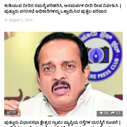
ಕುಡಿಯುವ ನೀರಿನ ಸಮಸ್ಯೆ ಪರಿಹರಿಸಿ, ಅಸಮರ್ಪಕ ಬೀದಿ ದೀಪ ನಿರ್ವಹಿಸಿ |
ಪುತ್ತೂರು ನಗರಸಭೆ ಅಧಿಕಾರಿಗಳನ್ನು ಒತ್ತಾಯಿಸಿದ ಪುತ್ತಿಲ ಪರಿವಾರ
August 1, 2026
ಸ್ಥಳೀಯ
60
12
ಪುತ್ತೂರು ವಿಧಾನಸಭಾ ಕ್ಷೇತ್ರದ ಗ್ರಾಪಂ ವ್ಯಾಪ್ತಿಯ ರಸ್ತೆಗಳ ದುರಸ್ಥಿಗೆ ಸೂಚನೆ |