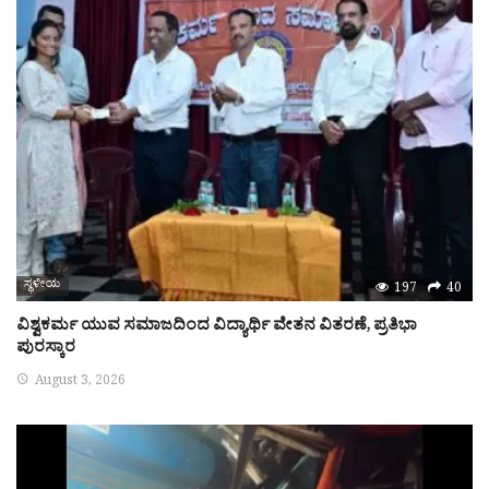
ಸ್ಥಳೀಯ
197
40
ವಿಶ್ವಕರ್ಮ ಯುವ ಸಮಾಜದಿಂದ ವಿದ್ಯಾರ್ಥಿ ವೇತನ ವಿತರಣೆ, ಪ್ರತಿಭಾ
ಪುರಸ್ಕಾರ
August 3, 2026