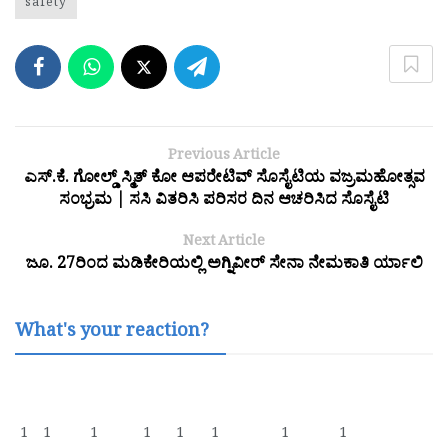
safety
Previous Article
ಎಸ್.ಕೆ. ಗೋಲ್ಡ್ ಸ್ಮಿತ್ ಕೋ ಆಪರೇಟಿವ್ ಸೊಸೈಟಿಯ ವಜ್ರಮಹೋತ್ಸವ
ಸಂಭ್ರಮ | ಸಸಿ ವಿತರಿಸಿ ಪರಿಸರ ದಿನ ಆಚರಿಸಿದ ಸೊಸೈಟಿ
Next Article
ಜೂ. 27ರಿಂದ ಮಡಿಕೇರಿಯಲ್ಲಿ ಅಗ್ನಿವೀರ್ ಸೇನಾ ನೇಮಕಾತಿ ರ್ಯಾಲಿ
What's your reaction?
1
1
1
1
1
1
1
1