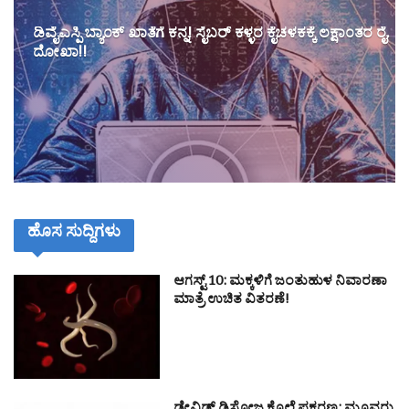
ಡಿವೈಎಸ್ಪಿ ಬ್ಯಾಂಕ್ ಖಾತೆಗೆ ಕನ್ನ! ಸೈಬರ್ ಕಳ್ಳರ ಕೈಚಳಕಕ್ಕೆ ಲಕ್ಷಾಂತರ ರೈ.
ದೋಖಾ!!
ಹೊಸ ಸುದ್ದಿಗಳು
ಆಗಸ್ಟ್ 10: ಮಕ್ಕಳಿಗೆ ಜಂತುಹುಳ ನಿವಾರಣಾ
ಮಾತ್ರೆ ಉಚಿತ ವಿತರಣೆ!