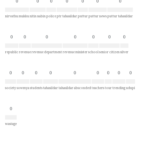
0
0
0
0
0
0
0
nirvathu mukku
nitin nabin
police
ptr tahasildar
puttur
puttur news
puttur tahasildar
0
0
0
0
0
0
0
republic
revenue
revenue department
revenue minister
school
senior citizen
silver
0
0
0
0
0
0
0
0
0
society
sowmya
students
tahasildar
tahasildar absconded
teachers
tour
trending
udupi
0
wastage