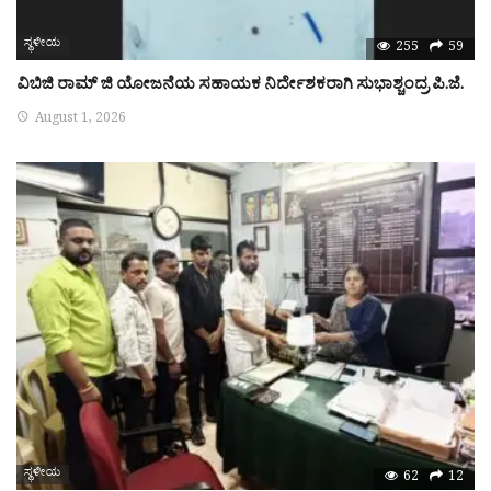
ಸ್ಥಳೀಯ
255
59
ವಿಬಿಜಿ ರಾಮ್ ಜಿ ಯೋಜನೆಯ ಸಹಾಯಕ ನಿರ್ದೇಶಕರಾಗಿ ಸುಭಾಶ್ಚಂದ್ರ ಪಿ.ಜೆ.
August 1, 2026
ಸ್ಥಳೀಯ
62
12