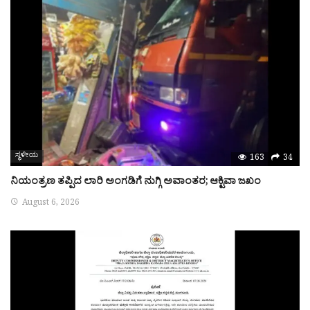
ಸ್ಥಳೀಯ
163
34
ನಿಯಂತ್ರಣ ತಪ್ಪಿದ ಲಾರಿ ಅಂಗಡಿಗೆ ನುಗ್ಗಿ ಅವಾಂತರ; ಆಕ್ಟಿವಾ ಜಖಂ
August 6, 2026