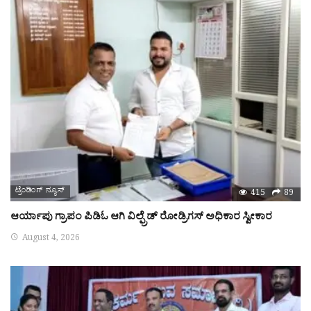
ಟ್ರೆಂಡಿಂಗ್ ನ್ಯೂಸ್
415
89
ಆರ್ಯಾಪು ಗ್ರಾಪಂ ಪಿಡಿಓ ಆಗಿ ವಿಲ್ಫ್ರೆಡ್ ರೋಡ್ರಿಗಸ್ ಅಧಿಕಾರ ಸ್ವೀಕಾರ
August 4, 2026