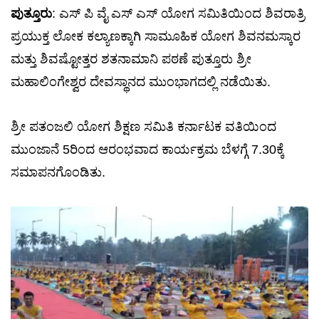
ಪುತ್ತೂರು
: ಎಸ್ ಪಿ ವೈ ಎಸ್ ಎಸ್ ಯೋಗ ಸಮಿತಿಯಿಂದ ಶಿವರಾತ್ರಿ
ಪ್ರಯುಕ್ತ ಲೋಕ ಕಲ್ಯಾಣಕ್ಕಾಗಿ ಸಾಮೂಹಿಕ ಯೋಗ ಶಿವನಮಸ್ಕಾರ
ಮತ್ತು ಶಿವಷ್ಟೋತ್ತರ ಶತನಾಮಾನಿ ಪಠಣೆ ಪುತ್ತೂರು ಶ್ರೀ
ಮಹಾಲಿಂಗೇಶ್ವರ ದೇವಸ್ಥಾನದ ಮುಂಭಾಗದಲ್ಲಿ ನಡೆಯಿತು.
ಶ್ರೀ ಪತಂಜಲಿ ಯೋಗ ಶಿಕ್ಷಣ ಸಮಿತಿ ಕರ್ನಾಟಕ ವತಿಯಿಂದ
ಮುಂಜಾನೆ 5ರಿಂದ ಆರಂಭವಾದ ಕಾರ್ಯಕ್ರಮ ಬೆಳಗ್ಗೆ 7.30ಕ್ಕೆ
ಸಮಾಪನಗೊಂಡಿತು.