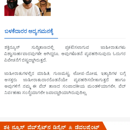
ಬಳಕೆದಾರರ ಆದ್ಯ ಗಮನಕ್ಕೆ
ಶಕ್ತಿನ್ಯೂಸ್ ಸುದ್ದಿತಾಣದಲ್ಲಿ ಪ್ರಕಟಿಸಲಾಗುವ ಜಾಹೀರಾತುಗಳು
ವಿಶ್ವಾಸಾರ್ಹವಾದವುಗಳೇ ಆಗಿದ್ದರೂ, ಅವುಗಳೊಡನೆ ವ್ಯವಹರಿಸುವುದು ಓದುಗರ
ವಿವೇಚನೆಗೆ ಬಿಟ್ಟದ್ದಾಗಿರುತ್ತದೆ.
ಜಾಹೀರಾತುಗಳಲ್ಲಿನ ಮಾಹಿತಿ, ಗುಣಮಟ್ಟ, ಲೋಪ-ದೋಷ, ಇತ್ಯಾದಿಗಳ ಬಗ್ಗೆ
ಆಸಕ್ತರು ಜಾಹೀರಾತುದಾರರೊಡನೆಯೇ ವ್ಯವಹರಿಸಬೇಕಾಗುತ್ತದೆ ಹಾಗೂ
ಅವುಗಳಿಗೆ ನಮ್ಮ ಈ ವೆಬ್ ತಾಣದ ಸಂಪಾದಕೀಯ ಮಂಡಳಿಯಾಗಲೀ, ವೆಬ್
ನಿರ್ವಹಣಾ ಸಂಸ್ಥೆಯಾಗಲೀ ಜವಾಬ್ದಾರಿಯಾಗಿರುವುದಿಲ್ಲ.