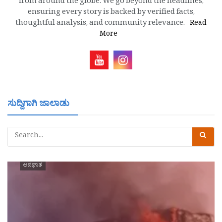
from around the globe. We go beyond the headlines,
ensuring every story is backed by verified facts,
thoughtful analysis, and community relevance.
Read
More
ಸುದ್ದಿಗಾಗಿ ಜಾಲಾಡು
ಅಪಘಾತ