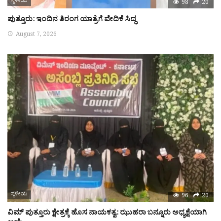
ಸ್ಥಳೀಯ
98
20
ಪುತ್ತೂರು: ಇಂದಿನ ತಿರಂಗ ಯಾತ್ರೆಗೆ ವೇದಿಕೆ ಸಿದ್ಧ
August 7, 2026
ಸ್ಥಳೀಯ
96
20
ವಿಮ್ ಪುತ್ತೂರು ಕ್ಷೇತ್ರಕ್ಕೆ ಹೊಸ ನಾಯಕತ್ವ: ಝುಹರಾ ಬನ್ನೂರು ಅಧ್ಯಕ್ಷೆಯಾಗಿ