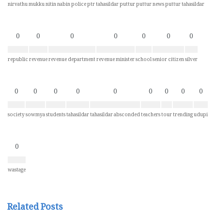
nirvathu mukku
nitin nabin
police
ptr tahasildar
puttur
puttur news
puttur tahasildar
0
0
0
0
0
0
0
republic
revenue
revenue department
revenue minister
school
senior citizen
silver
0
0
0
0
0
0
0
0
0
society
sowmya
students
tahasildar
tahasildar absconded
teachers
tour
trending
udupi
0
wastage
Related Posts