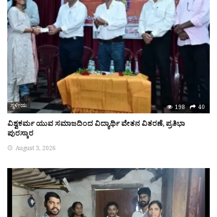
ಸ್ಥಳೀಯ
198
40
ವಿಶ್ವಕರ್ಮ ಯುವ ಸಮಾಜದಿಂದ ವಿದ್ಯಾರ್ಥಿ ವೇತನ ವಿತರಣೆ, ಪ್ರತಿಭಾ
ಪುರಸ್ಕಾರ
August 3, 2026