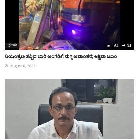
ಸ್ಥಳೀಯ
164
34
ನಿಯಂತ್ರಣ ತಪ್ಪಿದ ಲಾರಿ ಅಂಗಡಿಗೆ ನುಗ್ಗಿ ಅವಾಂತರ; ಆಕ್ಟಿವಾ ಜಖಂ
August 6, 2026