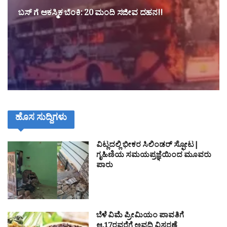
ಬಸ್ ಗೆ ಆಕಸ್ಮಿಕ ಬೆಂಕಿ: 20 ಮಂದಿ ಸಜೀವ ದಹನ!!
ಹೊಸ ಸುದ್ದಿಗಳು
ವಿಟ್ಲದಲ್ಲಿ ಭೀಕರ ಸಿಲಿಂಡರ್ ಸ್ಫೋಟ|
ಗೃಹಿಣಿಯ ಸಮಯಪ್ರಜ್ಞೆಯಿಂದ ಮೂವರು
ಪಾರು
ಬೆಳೆ ವಿಮೆ ಪ್ರೀಮಿಯಂ ಪಾವತಿಗೆ
ಆ.17ರವರೆಗೆ ಅವಧಿ ವಿಸ್ತರಣೆ