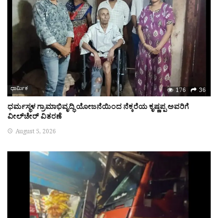
ಧಾರ್ಮಿಕ
176
36
ಧರ್ಮಸ್ಥಳ ಗ್ರಾಮಾಭಿವೃದ್ಧಿ ಯೋಜನೆಯಿಂದ ನೆಕ್ಕರೆಯ ಕೃಷ್ಣಪ್ಪ ಅವರಿಗೆ
ವೀಲ್‌ಚೇರ್ ವಿತರಣೆ
August 5, 2026