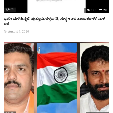
ಸ್ಥಳೀಯ
103
20
ಭಾರೀ ಮಳೆ ಹಿನ್ನೆಲೆ: ಪುತ್ತೂರು, ಬೆಳ್ತಂಗಡಿ, ಸುಳ್ಯ, ಕಡಬ ತಾಲೂಕುಗಳಿಗೆ ನಾಳೆ
ರಜೆ
August 7, 2026