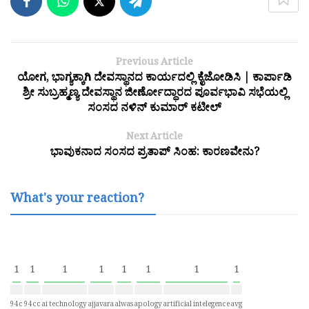
Previous Article
ಯೋಗ, ಭಾಗ್ಯಕ್ಕಾಗಿ ದೇವಸ್ಥಾನದ ಕಾರ್ಯದಲ್ಲಿ ಕೈಜೋಡಿಸಿ | ಕಾರ್ಪಾಡಿ
ಶ್ರೀ ಸುಬ್ರಹ್ಮಣ್ಯ ದೇವಸ್ಥಾನ ಜೀರ್ಣೋದ್ಧಾರದ ಪೂರ್ವಭಾವಿ ಸಭೆಯಲ್ಲಿ
ಸಂಸದ ನಳಿನ್ ಕುಮಾರ್ ಕಟೀಲ್
Next Article
ಭಾವುಕನಾದ ಸಂಸದ ಪ್ರತಾಪ್ ಸಿಂಹ: ಕಾರಣವೇನು?
What's your reaction?
1
1
1
1
1
1
1
1
94c
94cc
ai technology
ajjavara
alwas
apology
artificial intelegence
avg