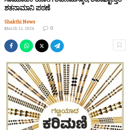
ಸಾಮೂಹಿಕ ಯೋಗ ಶಿವನಮಸ್ಕಾರ, ಶಿವಷ್ಟೋತ್ತರ
ಶತನಾಮಾನಿ ಪಠಣೆ
Shakthi News
0
March 11, 2024