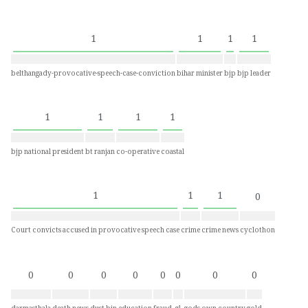
1
1
1
1
belthangady-provocative-speech-case-conviction
bihar minister
bjp
bjp leader
1
1
1
1
bjp national president
bt ranjan
co-operative
coastal
1
1
1
0
Court convicts accused in provocative speech case
crime
crime news
cyclothon
0
0
0
0
0
0
0
0