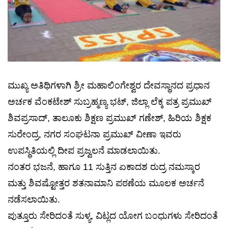
ಮುಖ್ಯ ಅತಿಥಿಗಳಾಗಿ ಶ್ರೀ ಮಹಾಲಿಂಗೇಶ್ವರ ದೇವಸ್ಥಾನದ ಪ್ರಧಾನ
ಅರ್ಚಕ ವೆಂಕಟೇಶ್ ಸುಬ್ರಹ್ಮಣ್ಯ ಭಟ್, ಜಿಲ್ಲಾ ಲೆಕ್ಕ ಪತ್ರ ಪ್ರಮುಖ್
ಶಿವಪ್ರಸಾದ್, ತಾಲೂಕು ಶಿಕ್ಷಣ ಪ್ರಮುಖ್ ಗಣೇಶ್, ಹಿರಿಯ ಶಿಕ್ಷಕ
ಸುರೇಂದ್ರ, ನಗರ ಸಂಘಟನಾ ಪ್ರಮುಖ್ ವೀಣಾ ಇವರು
ಉಪಸ್ಥಿತಿಯಲ್ಲಿ ದೀಪ ಪ್ರಜ್ವಲನೆ ಮಾಡಲಾಯಿತು.
ನಂತರ ಭಜನೆ, ಹಾಗೂ 11 ಸುತ್ತಿನ ಏಕಾದಶ ರುದ್ರ ನಮಸ್ಕಾರ
ಮತ್ತು ಶಿವಷ್ಟೋತ್ತರ ಶತನಾಮಾನಿ ಪಠಣೆಯ ಮೂಲಕ ಅರ್ಚನೆ
ನಡೆಸಲಾಯಿತು.
ಪುತ್ತೂರು ಸೇರಿದಂತೆ ಸುಳ್ಯ, ವಿಟ್ಲದ ಯೋಗ ಬಂಧುಗಳು ಸೇರಿದಂತೆ