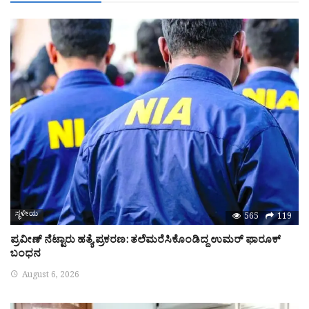
ಸ್ಥಳೀಯ
565
119
ಪ್ರವೀಣ್‌ ನೆಟ್ಟಾರು ಹತ್ಯೆ ಪ್ರಕರಣ: ತಲೆಮರೆಸಿಕೊಂಡಿದ್ದ ಉಮರ್‌ ಫಾರೂಕ್‌
ಬಂಧನ
August 6, 2026