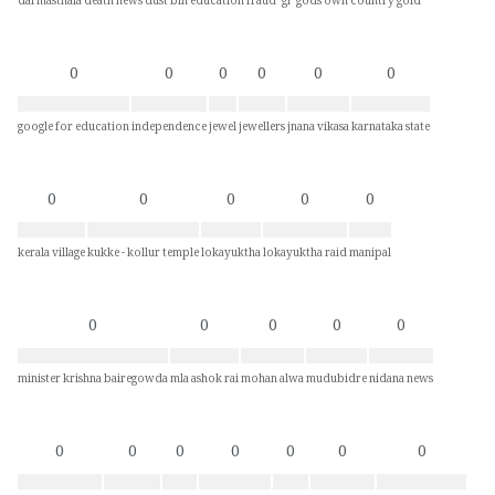
darmasthala
death news
dust bin
education
fraud
gl
gods own country
gold
0
0
0
0
0
0
google for education
independence
jewel
jewellers
jnana vikasa
karnataka state
0
0
0
0
0
kerala village
kukke - kollur temple
lokayuktha
lokayuktha raid
manipal
0
0
0
0
0
minister krishna bairegowda
mla ashok rai
mohan alwa
mudubidre
nidana news
0
0
0
0
0
0
0