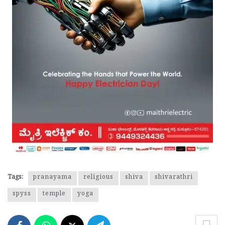
Tags:
pranayama
religious
shiva
shivarathri
spyss
temple
yoga