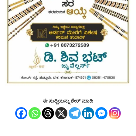
ಈ ಸುದ್ದಿಯನ್ನು ಶೇರ್ ಮಾಡಿ