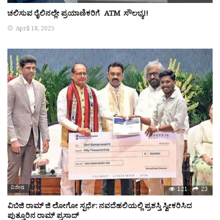
ಚಲಿಸುವ ರೈಲಿನಲ್ಲೇ ಪ್ರಯಾಣಿಕರಿಗೆ ATM ಸೌಲಭ್ಯ!!
April 18, 2025
ವಿಶೇಷ
121
23
ವಿಬಿಜಿ ರಾಮ್ ಜಿ ಲೋಗೋ ಸ್ಪರ್ಧೆ: ನವದೆಹಲಿಯಲ್ಲಿ ಪ್ರಶಸ್ತಿ ಸ್ವೀಕರಿಸಿದ
ಪುತ್ತೂರಿನ ರಾಮ್ ಪ್ರಸಾದ್