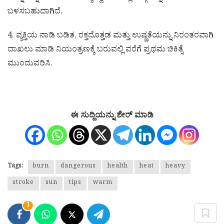
ಬಳಸಬಹುದಾಗಿದೆ.
4. ವ್ಯಕ್ತಿಯ ನಾಡಿ ಬಡಿತ, ರಕ್ತದೊತ್ತಡ ಮತ್ತು ಉಷ್ಣತೆಯನ್ನು ನಿರಂತರವಾಗಿ
ದಾಖಲು ಮಾಡಿ ನಿಯಂತ್ರಣಕ್ಕೆ ಬರುವಲ್ಲಿ ವರೆಗೆ ಪ್ರಥಮ ಚಿಕಿತ್ಸೆ
ಮುಂದುವರಿಸಿ.
ಈ ಸುದ್ದಿಯನ್ನು ಶೇರ್ ಮಾಡಿ
Tags:
burn
dangerous
health
heat
heavy
stroke
sun
tips
warm
1