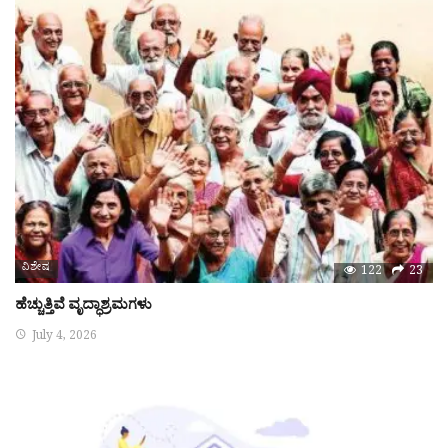
ವಿಶೇಷ
122
23
ಹೆಚ್ಚುತ್ತಿವೆ ವೃದ್ಧಾಶ್ರಮಗಳು
July 4, 2026