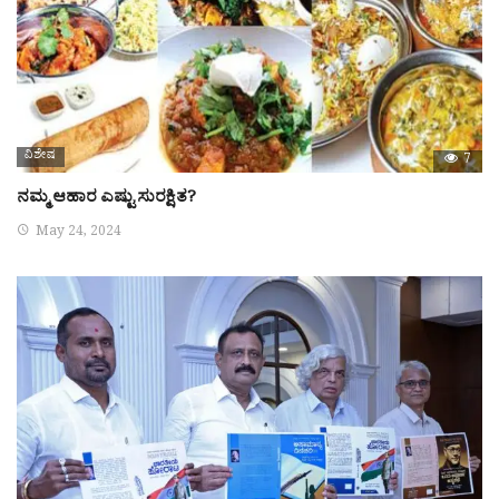
ವಿಶೇಷ
7
ನಮ್ಮ ಆಹಾರ ಎಷ್ಟು ಸುರಕ್ಷಿತ?
May 24, 2024