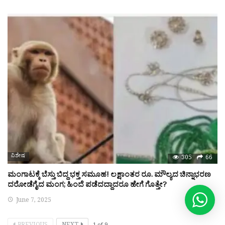
ವಿಶೇಷ
305
66
ಮಂಗಾಟಕ್ಕೆ ಬೆಸ್ತು ಬಿದ್ದ ಭಕ್ತ ಸಮೂಹ! ಲಕ್ಷಾಂತರ ರೂ. ಮೌಲ್ಯದ ಚಿನ್ನಾಭರಣ
ದರೋಡೆಗೈದ ಮಂಗ; ಹಿಂದೆ ಪಡೆದದ್ದಾದರೂ ಹೇಗೆ ಗೊತ್ತೇ?
June 7, 2025