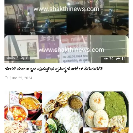
ಟ್ರೆಂಡಿಂಗ್ ನ್ಯೂಸ್
70
14
ಹೇರಳೆ ಮಾಲಕತ್ವದ ಪುತ್ತೂರಿನ ಪ್ರಸಿದ್ಧ ಹೋಟೆಲ್ ತೆರೆಮರೆಗೆ!!
June 25, 2024