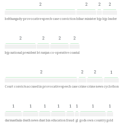
2
2
2
2
belthangady-provocative-speech-case-conviction
bihar minister
bjp
bjp leader
2
2
2
2
bjp national president
bt ranjan
co-operative
coastal
2
2
2
1
Court convicts accused in provocative speech case
crime
crime news
cyclothon
1
1
1
1
1
1
1
1
darmasthala
death news
dust bin
education
fraud
gl
gods own country
gold