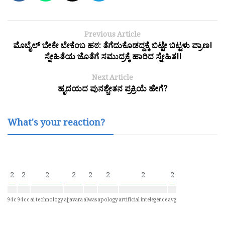
Previous Article
ಮೊಬೈಲ್ ಬೇಕೇ ಬೇಕೆಂಬ ಹಠ: ತೆಗೆದುಕೊಡದ್ದಕ್ಕೆ ಬಿಟ್ಟೇ ಬಿಟ್ಟಳು ಪ್ರಾಣ!
ಸ್ನೇಹಿತೆಯ ಜೊತೆಗೆ ಸಮುದ್ರಕ್ಕೆ ಹಾರಿದ ಸ್ನೇಹಿತ!!
Next Article
ಹೃದಯದ ಪುನಶ್ಚೇತನ ಪ್ರಕ್ರಿಯೆ ಹೇಗೆ?
What's your reaction?
2
2
2
2
2
2
2
2
94c
94cc
ai technology
ajjavara
alwas
apology
artificial intelegence
avg