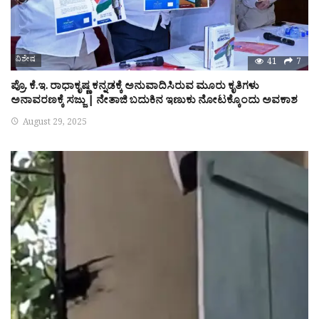
ವಿಶೇಷ
41
7
ಪ್ರೊ. ಕೆ.ಇ. ರಾಧಾಕೃಷ್ಣ ಕನ್ನಡಕ್ಕೆ ಅನುವಾದಿಸಿರುವ ಮೂರು ಕೃತಿಗಳು
ಅನಾವರಣಕ್ಕೆ ಸಜ್ಜು | ನೇತಾಜಿ ಬದುಕಿನ ಇಣುಕು ನೋಟಕ್ಕೊಂದು ಅವಕಾಶ
August 29, 2025