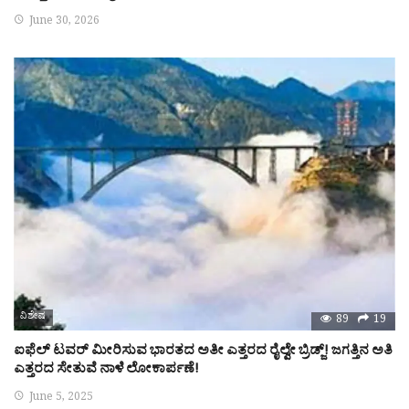
June 30, 2026
ವಿಶೇಷ
89
19
ಐಫೆಲ್ ಟವರ್ ಮೀರಿಸುವ ಭಾರತದ ಅತೀ ಎತ್ತರದ ರೈಲ್ವೇ ಬ್ರಿಡ್ಜ್! ಜಗತ್ತಿನ ಅತಿ
ಎತ್ತರದ ಸೇತುವೆ ನಾಳೆ ಲೋಕಾರ್ಪಣೆ!
June 5, 2025