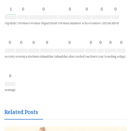
1
0
0
0
0
0
0
republic
revenue
revenue department
revenue minister
school
senior citizen
silver
0
0
0
0
0
0
0
0
0
society
sowmya
students
tahasildar
tahasildar absconded
teachers
tour
trending
udupi
0
wastage
Related Posts