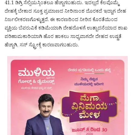
41.1 ಡಿಗ್ರಿ ಸೆಲ್ಸಿಯಸ್ಗಿಂತಲೂ ಹೆಚ್ಚಾಗಬಹುದು. ಇದಲ್ಲದೆ ಕೆಲವೊಮ್ಮೆ
ದೇಹಕ್ಕೆ ಬೇಕಾದ ಸೂಕ್ತ ಪ್ರಮಾಣದ ನೀರಿನಾಂಶ ದೊರಕದೆ ಇದ್ದಾಗ ದೇಹ
ನಿರ್ಜಲೀಕರಣಗೊಳ್ಳುತ್ತದೆ. ಈ ಕಾರಣದಿಂದ ನೀರಿನ ಕೊರತೆಯಿಂದ
ವ್ಯಕ್ತಿಯ ಬೆವರುವಿಕೆ ಕಡಿಮೆಯಾಗಿ ದೇಹದೊಳಗೆ ಉತ್ಪಾದನೆಯಾದ ಶಾಖ
ಪರಿಣಾಮಕಾರಿಯಾಗಿ ಹೊರ ಹಾಕಲು ಸಾಧ್ಯವಾಗದೇ ದೇಹದ ಉಷ್ಣತೆ
ಹೆಚ್ಚಾಗಿ, ಸನ್ ಸ್ಟ್ರೋಕ್ಗೆ ಕಾರಣವಾಗಬಹುದು.