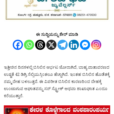
ಈ ಸುದ್ದಿಯನ್ನು ಶೇರ್ ಮಾಡಿ
ಇತ್ತೀಚಿನ ದಿನಗಳಲ್ಲಿ ಬಿಸಿಲಿನ ಆರ್ಭಟ ಜೋರಾಗಿದೆ, ಬಾಹ್ಯ ವಾತಾವರಣದ
ಉಷ್ಣತೆ 42 ಡಿಗ್ರಿ ಸೆಲ್ಸಿಯಸ್ಗಿಂತಲೂ ಹೆಚ್ಚಾಗಿದೆ. ಇಂತಹ ಬಿಸಿಲಿನ ಹೊಡೆತಕ್ಕೆ
ನಮ್ಮ ದೇಹ ಬಳಲುತ್ತದೆ. ಈ ವಿಪರೀತ ಬಿಸಿಲಿನ ಕಾರಣದಿಂದ ದೇಹಕ್ಕೆ
ಉಂಟಾಗುವ ಆಘಾತವನ್ನು ಸನ್ ಸ್ಟ್ರೋಕ್ ಅಥವಾ ಶಾಖಾಘಾತ ಎಂದೂ
ಕರೆಯುತ್ತಾರೆ.