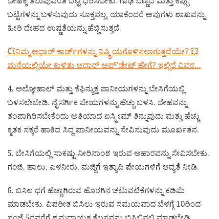
ದೇಹಕ್ಕೆ ತಲುಪುವಂತೆ ಬಟ್ಟೆ ಧರಿಸಬೇಕು. ಗಾಢ ಬಣ್ಣದ ಮತ್ತು ಕಪ್ಪು
ಬಟ್ಟೆಗಳನ್ನು ಬಳಸುವುದು ಸೂಕ್ತವಲ್ಲ, ಯಾಕೆಂದರೆ ಅವುಗಳು ಶಾಖವನ್ನು
ಹೀರಿ ದೇಹದ ಉಷ್ಣತೆಯನ್ನು ಹೆಚ್ಚಿಸುತ್ತದೆ.
💥ನಿಮ್ಮ ಆಧಾರ್ ಕಾರ್ಡ್‌ಗಳನ್ನು ನಿಷ್ಕ್ರಿಯಗೊಳಿಸಲಾಗುತ್ತದೆಯೇ? 💥
ಮನೆಯಲ್ಲಿಯೇ ಕುಳಿತು ಆಧಾರ್ ಅಪ್’ಡೇಟ್ ಹೇಗೆ? ಇಲ್ಲಿದೆ ವಿವರ…
4. ಆಲ್ಕೋಹಾಲ್ ಮತ್ತು ಕೆಫಿನ್ಯುಕ್ತ ಪಾನೀಯಗಳನ್ನು ಬೇಸಿಗೆಯಲ್ಲಿ
ಬಳಸಲೇಬೇಡಿ. ನೈಸರ್ಗಿಕ ಪೇಯಗಳನ್ನು ಹೆಚ್ಚು ಬಳಸಿ. ದೇಹವನ್ನು
ತಂಪಾಗಿರಿಸಬೇಕೆಂದು ಅತಿಯಾದ ಐಸ್ಕ್ರೀಮ್ ತಿನ್ನುವುದು ಮತ್ತು ಹೆಚ್ಚು
ಕೃತಕ ಸಕ್ಕರೆ ಹಾಕಿದ ಸಿದ್ಧ ಪಾನೀಯವನ್ನು ಸೇವಿಸುವುದು ಮೂರ್ಖತನ.
5. ಬೇಸಿಗೆಯಲ್ಲಿ ಸಾಕಷ್ಟು ನೀರಿನಾಂಶ ಇರುವ ಆಹಾರವನ್ನು ಸೇವಿಸಬೇಕು.
ಗಂಜಿ, ಹಾಲು, ಎಳನೀರು, ಮಜ್ಜಿಗೆ ಇತ್ಯಾದಿ ಪೇಯಗಳಿಗೆ ಆದ್ಯತೆ ನೀಡಿ.
6. ಬಿಸಿಲ ಧಗೆ ಹೆಚ್ಚಾಗಿರುವ ಹೊರಗಿನ ಚಟುವಟಿಕೆಗಳನ್ನು ಕಡಿಮೆ
ಮಾಡಬೇಕು. ವಿಪರೀತ ಬಿಸಿಲು ಇರುವ ಸಮಯವಾದ ಬೆಳಗ್ಗೆ 10ರಿಂದ