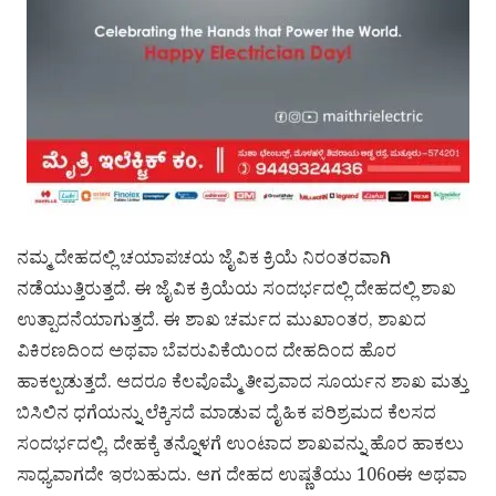
ನಮ್ಮ ದೇಹದಲ್ಲಿ ಚಯಾಪಚಯ ಜೈವಿಕ ಕ್ರಿಯೆ ನಿರಂತರವಾಗಿ
ನಡೆಯುತ್ತಿರುತ್ತದೆ. ಈ ಜೈವಿಕ ಕ್ರಿಯೆಯ ಸಂದರ್ಭದಲ್ಲಿ ದೇಹದಲ್ಲಿ ಶಾಖ
ಉತ್ಪಾದನೆಯಾಗುತ್ತದೆ. ಈ ಶಾಖ ಚರ್ಮದ ಮುಖಾಂತರ, ಶಾಖದ
ವಿಕಿರಣದಿಂದ ಅಥವಾ ಬೆವರುವಿಕೆಯಿಂದ ದೇಹದಿಂದ ಹೊರ
ಹಾಕಲ್ಪಡುತ್ತದೆ. ಆದರೂ ಕೆಲವೊಮ್ಮೆ ತೀವ್ರವಾದ ಸೂರ್ಯನ ಶಾಖ ಮತ್ತು
ಬಿಸಿಲಿನ ಧಗೆಯನ್ನು ಲೆಕ್ಕಿಸದೆ ಮಾಡುವ ದೈಹಿಕ ಪರಿಶ್ರಮದ ಕೆಲಸದ
ಸಂದರ್ಭದಲ್ಲಿ, ದೇಹಕ್ಕೆ ತನ್ನೊಳಗೆ ಉಂಟಾದ ಶಾಖವನ್ನು ಹೊರ ಹಾಕಲು
ಸಾಧ್ಯವಾಗದೇ ಇರಬಹುದು. ಆಗ ದೇಹದ ಉಷ್ಣತೆಯು 106oಈ ಅಥವಾ