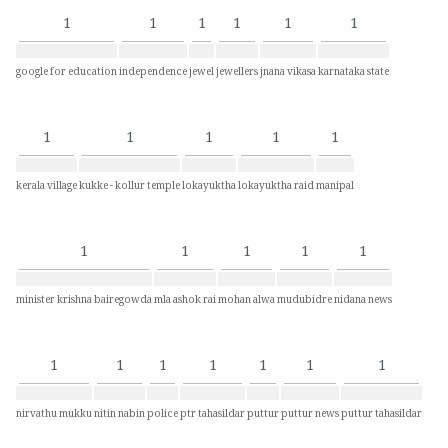
1
1
1
1
1
1
google for education
independence
jewel
jewellers
jnana vikasa
karnataka state
1
1
1
1
1
kerala village
kukke - kollur temple
lokayuktha
lokayuktha raid
manipal
1
1
1
1
1
minister krishna bairegowda
mla ashok rai
mohan alwa
mudubidre
nidana news
1
1
1
1
1
1
1
nirvathu mukku
nitin nabin
police
ptr tahasildar
puttur
puttur news
puttur tahasildar