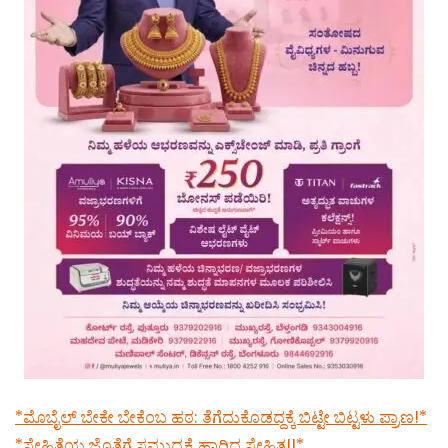
*ಮೊಬೈಲ್ ಬೇಕೇ ಬೇಕೆಂಬ ಹಠ: ತೆಗೆದುಕೊಡದ್ದಕ್ಕೆ ಬಿಟ್ಟೇ ಬಿಟ್ಟಳು ಪ್ರಾಣ!*