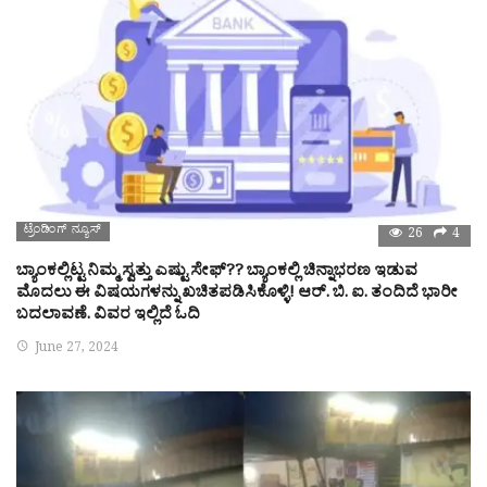
ಟ್ರೆಂಡಿಂಗ್ ನ್ಯೂಸ್
26
4
ಬ್ಯಾಂಕಲ್ಲಿಟ್ಟ ನಿಮ್ಮ ಸ್ವತ್ತು ಎಷ್ಟು ಸೇಫ್?? ಬ್ಯಾಂಕಲ್ಲಿ ಚಿನ್ನಾಭರಣ ಇಡುವ
ಮೊದಲು ಈ ವಿಷಯಗಳನ್ನು ಖಚಿತಪಡಿಸಿಕೊಳ್ಳಿ! ಆರ್. ಬಿ. ಐ. ತಂದಿದೆ ಭಾರೀ
ಬದಲಾವಣೆ. ವಿವರ ಇಲ್ಲಿದೆ ಓದಿ
June 27, 2024