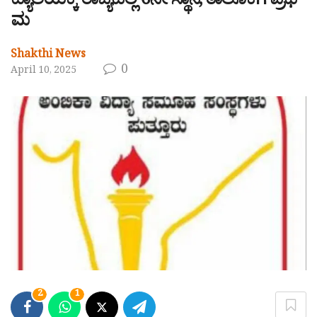
ದ್ಯಾಲಯಕ್ಕೆ ರಾಜ್ಯದಲ್ಲಿ 6ನೇ ಸ್ಥಾನ, ತಾಲೂಕಿಗೆ ಪ್ರಥ
ಮ
Shakthi News
0
April 10, 2025
2
1