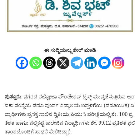
ಈ ಸುದ್ದಿಯನ್ನು ಶೇರ್ ಮಾಡಿ
ಪುತ್ತೂರು
: ನಗರದ ನಟ್ಟೋಜಾ ಫೌಂಡೇಶನ್ ಟ್ರಸ್ಟ್ ಮುನ್ನಡೆಸುತ್ತಿರುವ ಅಂ
ಬಿಕಾ ಸಂಸ್ಥೆಯ ಪದವಿ ಪೂರ್ವ ವಿದ್ಯಾಲಯ ಬಪ್ಪಳಿಗೆಯ (ವಸತಿಯುತ) ವಿ
ದ್ಯಾರ್ಥಿಗಳು ಪ್ರಸಕ್ತ ಸಾಲಿನ ದ್ವಿತೀಯ ಪಿಯುಸಿ ಪರೀಕ್ಷೆಯಲ್ಲಿ ಶೇ. 100 ಪ್ರ
ತಿಶತ ಹಾಗೂ ನೆಲ್ಲಿಕಟ್ಟೆ ಕಾಲೇಜಿನ ವಿದ್ಯಾರ್ಥಿಗಳು ಶೇ. 99.12 ಪ್ರತಿಶತ ಫಲಿ
ತಾಂಶದೊಂದಿಗೆ ಸಾಧನೆ ಮೆರೆದಿದ್ದಾರೆ.