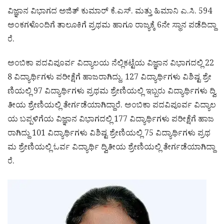
ವಿಜ್ಞಾನ ವಿಭಾಗದ ಅಜಿತ್ ಕುಮಾರ್ ಕೆ.ಎಸ್. ಮತ್ತು ಹಿಮಾನಿ ಎ.ಸಿ. 594
ಅಂಕಗಳೊಂದಿಗೆ ತಾಲೂಕಿಗೆ ಪ್ರಥಮ ಹಾಗೂ ರಾಜ್ಯಕ್ಕೆ 6ನೇ ಸ್ಥಾನ ಪಡೆದಿದ್ದಾ
ರೆ.
ಅಂಬಿಕಾ ಪದವಿಪೂರ್ವ ವಿದ್ಯಾಲಯ ನೆಲ್ಲಿಕಟ್ಟೆಯ ವಿಜ್ಞಾನ ವಿಭಾಗದಲ್ಲಿ 22
8 ವಿದ್ಯಾರ್ಥಿಗಳು ಪರೀಕ್ಷೆಗೆ ಹಾಜರಾಗಿದ್ದು, 127 ವಿದ್ಯಾರ್ಥಿಗಳು ವಿಶಿಷ್ಟ ಶ್ರೇ
ಣಿಯಲ್ಲಿ 97 ವಿದ್ಯಾರ್ಥಿಗಳು ಪ್ರಥಮ ಶ್ರೇಣಿಯಲ್ಲಿ ಇಬ್ಬರು ವಿದ್ಯಾರ್ಥಿಗಳು ದ್ವಿ
ತೀಯ ಶ್ರೇಣಿಯಲ್ಲಿ ತೇರ್ಗಡೆಯಾಗಿದ್ದಾರೆ. ಅಂಬಿಕಾ ಪದವಿಪೂರ್ವ ವಿದ್ಯಾಲ
ಯ ಬಪ್ಪಳಿಗೆಯ ವಿಜ್ಞಾನ ವಿಭಾಗದಲ್ಲಿ 177 ವಿದ್ಯಾರ್ಥಿಗಳು ಪರೀಕ್ಷೆಗೆ ಹಾಜ
ರಾಗಿದ್ದು 101 ವಿದ್ಯಾರ್ಥಿಗಳು ವಿಶಿಷ್ಟ ಶ್ರೇಣಿಯಲ್ಲಿ 75 ವಿದ್ಯಾರ್ಥಿಗಳು ಪ್ರಥ
ಮ ಶ್ರೇಣಿಯಲ್ಲಿ ಓರ್ವ ವಿದ್ಯಾರ್ಥಿ ದ್ವಿತೀಯ ಶ್ರೇಣಿಯಲ್ಲಿ ತೇರ್ಗಡೆಯಾಗಿದ್ದಾ
ರೆ.