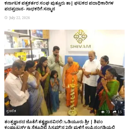
ಕರ್ನಾಟಕ ಪತ್ರಕರ್ತರ ಸಂಘ ಪುತ್ತೂರು ತಾ| ಘಟಕದ ಪದಾಧಿಕಾರಿಗಳ
ಪದಪ್ರದಾನ- ಸಾಧಕರಿಗೆ ಸನ್ಮಾನ
July 22, 2026
ಪ್ರಚಲಿತ
73
15
ತಂತ್ರಜ್ಞಾನದ ಜೊತೆಗೆ ತತ್ವಜ್ಞಾನವಿರಲಿ: ಒಡಿಯೂರು ಶ್ರೀ | ಶಿವಂ
ಕಂಪ್ಯೂಟರ್ಸ್ & ಸೆಕ್ಯೂರಿಟಿ ಸಿಸ್ಟಮ್ಸ್’ನ 2ನೇ ಮಳಿಗೆ ಉಪ್ಪಿನಂಗಡಿಯಲ್ಲಿ