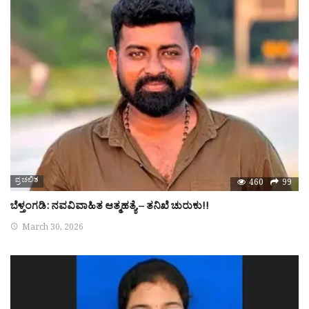
ಪ್ರಚಲಿತ
460
99
ಬೆಳ್ತಂಗಡಿ: ನವವಿವಾಹಿತ ಆತ್ಮಹತ್ಯೆ – ತನಿಖೆ ಚುರುಕು!!
March 30, 2026