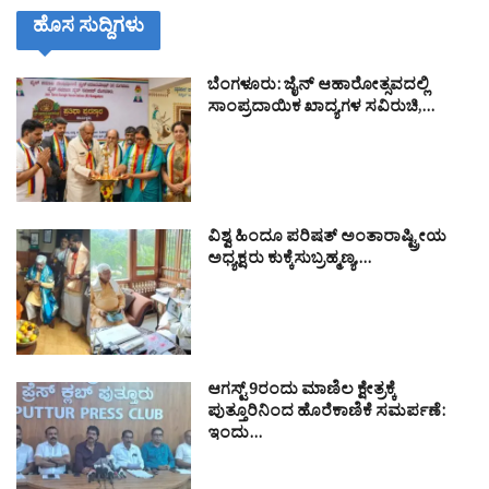
ಹೊಸ ಸುದ್ದಿಗಳು
ಬೆಂಗಳೂರು: ಜೈನ್ ಆಹಾರೋತ್ಸವದಲ್ಲಿ
ಸಾಂಪ್ರದಾಯಿಕ ಖಾದ್ಯಗಳ ಸವಿರುಚಿ,…
ವಿಶ್ವ ಹಿಂದೂ ಪರಿಷತ್ ಅಂತಾರಾಷ್ಟ್ರೀಯ
ಅಧ್ಯಕ್ಷರು ಕುಕ್ಕೆಸುಬ್ರಹ್ಮಣ್ಯ,…
ಆಗಸ್ಟ್ 9ರಂದು ಮಾಣಿಲ ಕ್ಷೇತ್ರಕ್ಕೆ
ಪುತ್ತೂರಿನಿಂದ ಹೊರೆಕಾಣಿಕೆ ಸಮರ್ಪಣೆ:
ಇಂದು…