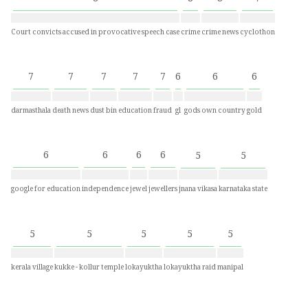
8
8
8
7
Court convicts accused in provocative speech case
crime
crime news
cyclothon
7
7
7
7
7
6
6
6
darmasthala
death news
dust bin
education
fraud
gl
gods own country
gold
6
6
6
6
5
5
google for education
independence
jewel
jewellers
jnana vikasa
karnataka state
5
5
5
5
5
kerala village
kukke - kollur temple
lokayuktha
lokayuktha raid
manipal