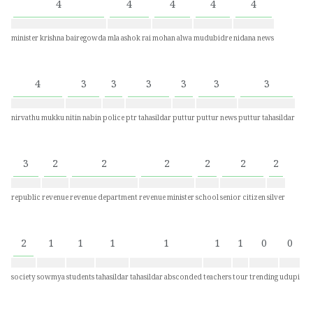
4
4
4
4
4
minister krishna bairegowda
mla ashok rai
mohan alwa
mudubidre
nidana news
4
3
3
3
3
3
3
nirvathu mukku
nitin nabin
police
ptr tahasildar
puttur
puttur news
puttur tahasildar
3
2
2
2
2
2
2
republic
revenue
revenue department
revenue minister
school
senior citizen
silver
2
1
1
1
1
1
1
0
0
society
sowmya
students
tahasildar
tahasildar absconded
teachers
tour
trending
udupi