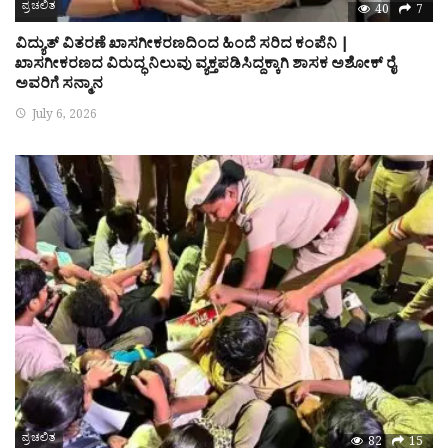
ಪ್ರಚಲಿತ
40
7
ವಿದ್ಯುತ್ ವಿತರಣೆ ಖಾಸಗೀಕರಣದಿಂದ ಹಿಂದೆ ಸರಿದ ಕಂಪೆನಿ |
ಖಾಸಗೀಕರಣದ ವಿರುದ್ಧ ನಿಲುವು ವ್ಯಕ್ತಪಡಿಸಿದ್ದಕ್ಕಾಗಿ ಶಾಸಕ ಅಶೋಕ್ ರೈ
ಅವರಿಗೆ ಸನ್ಮಾನ
July 6, 2026
ಪ್ರಚಲಿತ
82
15