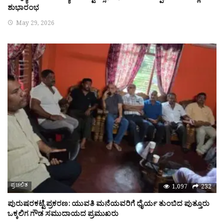
ಶುಭಾರಂಭ
May 29, 2026
ಪ್ರಚಲಿತ
1,097
232
ಪುರುಷರಕಟ್ಟೆ ಪ್ರಕರಣ: ಯುವತಿ ಮನೆಯವರಿಗೆ ಧೈರ್ಯ ತುಂಬಿದ ಪುತ್ತೂರು
ಒಕ್ಕಲಿಗ ಗೌಡ ಸಮುದಾಯದ ಪ್ರಮುಖರು