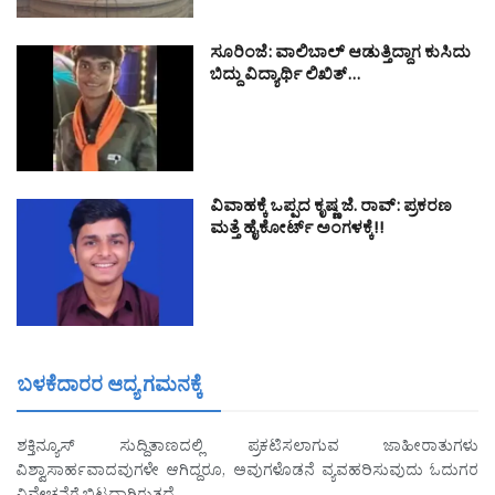
ಸೂರಿಂಜೆ: ವಾಲಿಬಾಲ್ ಆಡುತ್ತಿದ್ದಾಗ ಕುಸಿದು
ಬಿದ್ದು ವಿದ್ಯಾರ್ಥಿ ಲಿಖಿತ್…
ವಿವಾಹಕ್ಕೆ ಒಪ್ಪದ ಕೃಷ್ಣ ಜೆ. ರಾವ್: ಪ್ರಕರಣ
ಮತ್ತೆ ಹೈಕೋರ್ಟ್ ಅಂಗಳಕ್ಕೆ!!
ಬಳಕೆದಾರರ ಆದ್ಯ ಗಮನಕ್ಕೆ
ಶಕ್ತಿನ್ಯೂಸ್ ಸುದ್ದಿತಾಣದಲ್ಲಿ ಪ್ರಕಟಿಸಲಾಗುವ ಜಾಹೀರಾತುಗಳು
ವಿಶ್ವಾಸಾರ್ಹವಾದವುಗಳೇ ಆಗಿದ್ದರೂ, ಅವುಗಳೊಡನೆ ವ್ಯವಹರಿಸುವುದು ಓದುಗರ