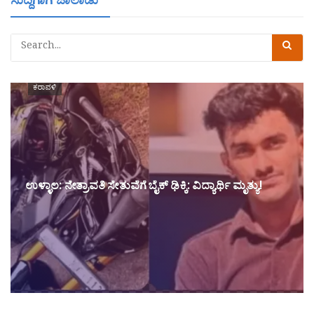
ಸುದ್ದಿಗಾಗಿ ಜಾಲಾಡು
ಕರಾವಳಿ
ಉಳ್ಳಾಲ: ನೇತ್ರಾವತಿ ಸೇತುವೆಗೆ ಬೈಕ್‌ ಢಿಕ್ಕಿ: ವಿದ್ಯಾರ್ಥಿ ಮೃತ್ಯು!