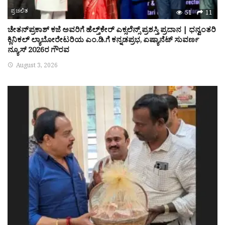
ಪ್ರಚಲಿತ
51
11
ಚೇತನ್‌ಪ್ರಕಾಶ್ ಕಜೆ ಅವರಿಗೆ ಹೆಲ್ತ್‌ಕೇರ್ ಎಕ್ಸಲೆನ್ಸ್ ಪ್ರಶಸ್ತಿ ಪ್ರದಾನ | ಧನ್ವಂತರಿ
ಕ್ಲಿನಿಕಲ್ ಲ್ಯಾಬೋರೇಟರಿಯ ಎಂ.ಡಿ.ಗೆ ಕನ್ನಡಪ್ರಭ, ಏಷ್ಯಾನೆಟ್ ಸುವರ್ಣ
ನ್ಯೂಸ್ 2026ರ ಗೌರವ
August 3, 2026