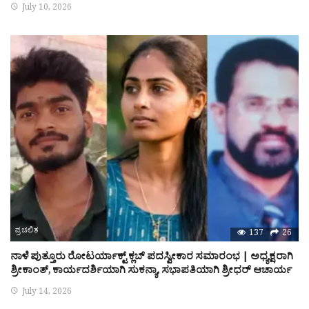
July 10, 2026
ಪ್ರಚಲಿತ
137
26
ನಾಳೆ ಪುತ್ತೂರು ರೋಟರ್ಯಾಕ್ಟ್ ಕ್ಲಬ್ ಪದಸ್ವೀಕಾರ ಸಮಾರಂಭ | ಅಧ್ಯಕ್ಷರಾಗಿ
ಶ್ರೀಕಾಂತ್, ಕಾರ್ಯದರ್ಶಿಯಾಗಿ ಸುಕನ್ಯಾ, ಸಭಾಪತಿಯಾಗಿ ಶ್ರೀಧರ್ ಆಚಾರ್ಯ
July 14, 2026