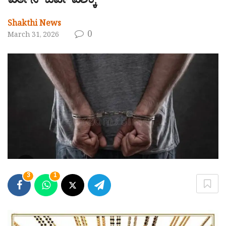
ವರ್ತನೆ- ಓರ್ವ ವಶಕ್ಕೆ
Shakthi News
0
March 31, 2026
3
1