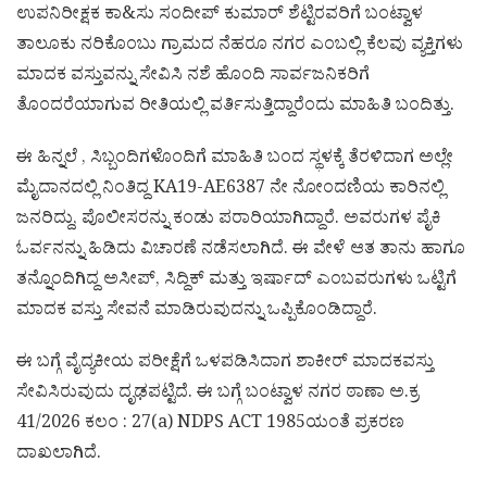
ಉಪನಿರೀಕ್ಷಕ ಕಾ&ಸು ಸಂದೀಪ್ ಕುಮಾರ್ ಶೆಟ್ಟಿರವರಿಗೆ ಬಂಟ್ವಾಳ
ತಾಲೂಕು ನರಿಕೊಂಬು ಗ್ರಾಮದ ನೆಹರೂ ನಗರ ಎಂಬಲ್ಲಿ ಕೆಲವು ವ್ಯಕ್ತಿಗಳು
ಮಾದಕ ವಸ್ತುವನ್ನು ಸೇವಿಸಿ ನಶೆ ಹೊಂದಿ ಸಾರ್ವಜನಿಕರಿಗೆ
ತೊಂದರೆಯಾಗುವ ರೀತಿಯಲ್ಲಿ ವರ್ತಿಸುತ್ತಿದ್ದಾರೆಂದು ಮಾಹಿತಿ ಬಂದಿತ್ತು.
ಈ ಹಿನ್ನಲೆ , ಸಿಬ್ಬಂದಿಗಳೊಂದಿಗೆ ಮಾಹಿತಿ ಬಂದ ಸ್ಥಳಕ್ಕೆ ತೆರಳಿದಾಗ ಅಲ್ಲೇ
ಮೈದಾನದಲ್ಲಿ ನಿಂತಿದ್ದ KA19-AE6387 ನೇ ನೋಂದಣಿಯ ಕಾರಿನಲ್ಲಿ
ಜನರಿದ್ದು, ಪೊಲೀಸರನ್ನು ಕಂಡು ಪರಾರಿಯಾಗಿದ್ದಾರೆ. ಅವರುಗಳ ಪೈಕಿ
ಓರ್ವನನ್ನು ಹಿಡಿದು ವಿಚಾರಣೆ ನಡೆಸಲಾಗಿದೆ. ಈ ವೇಳೆ ಆತ ತಾನು ಹಾಗೂ
ತನ್ನೊಂದಿಗಿದ್ದ ಅಸೀಪ್, ಸಿದ್ದಿಕ್ ಮತ್ತು ಇರ್ಷಾದ್ ಎಂಬವರುಗಳು ಒಟ್ಟಿಗೆ
ಮಾದಕ ವಸ್ತು ಸೇವನೆ ಮಾಡಿರುವುದನ್ನು ಒಪ್ಪಿಕೊಂಡಿದ್ದಾರೆ.
ಈ ಬಗ್ಗೆ ವೈದ್ಯಕೀಯ ಪರೀಕ್ಷೆಗೆ ಒಳಪಡಿಸಿದಾಗ ಶಾಕೀರ್ ಮಾದಕವಸ್ತು
ಸೇವಿಸಿರುವುದು ದೃಢಪಟ್ಟಿದೆ. ಈ ಬಗ್ಗೆ ಬಂಟ್ವಾಳ ನಗರ ಠಾಣಾ ಅ.ಕ್ರ
41/2026 ಕಲಂ : 27(a) NDPS ACT 1985ಯಂತೆ ಪ್ರಕರಣ
ದಾಖಲಾಗಿದೆ.