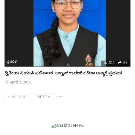
ಪ್ರಚಲಿತ
311
69
ದ್ವಿತೀಯ ಪಿಯುಸಿ ಫಲಿತಾಂಶ: ಆಳ್ವಾಸ್ ಕಾಲೇಜಿನ ದಿಶಾ ರಾಜ್ಯಕ್ಕೆ ಪ್ರಥಮ!
April 9, 2026
PREVIOUS
NEXT
1
of
36