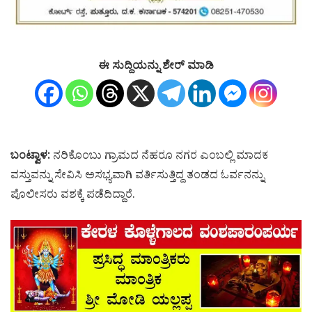
ಈ ಸುದ್ದಿಯನ್ನು ಶೇರ್ ಮಾಡಿ
ಬಂಟ್ವಾಳ:
ನರಿಕೊಂಬು ಗ್ರಾಮದ ನೆಹರೂ ನಗರ ಎಂಬಲ್ಲಿ ಮಾದಕ
ವಸ್ತುವನ್ನು ಸೇವಿಸಿ ಅಸಭ್ಯವಾಗಿ ವರ್ತಿಸುತ್ತಿದ್ದ ತಂಡದ ಓರ್ವನನ್ನು
ಪೊಲೀಸರು ವಶಕ್ಕೆ ಪಡೆದಿದ್ದಾರೆ.