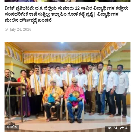
ನೀಟ್ ಪ್ರತಿಭಟನೆ: ದ.ಕ. ಜಿಲ್ಲೆಯ ಸುಮಾರು 12 ಸಾವಿರ ವಿದ್ಯಾರ್ಥಿಗಳ ಕಣ್ಣೀರು
ಸಂಸದರಿಗೇಕೆ ಕಾಣಿಸುತ್ತಿಲ್ಲ: ಇಬ್ರಾಹಿಂ ಗೋಳಿಕಟ್ಟೆ ಪ್ರಶ್ನೆ | ವಿದ್ಯಾರ್ಥಿಗಳ
ಮೇಲಿನ ದೌರ್ಜನ್ಯಕ್ಕೆ ಖಂಡನೆ
July 24, 2026
ಪ್ರಚಲಿತ
24
4