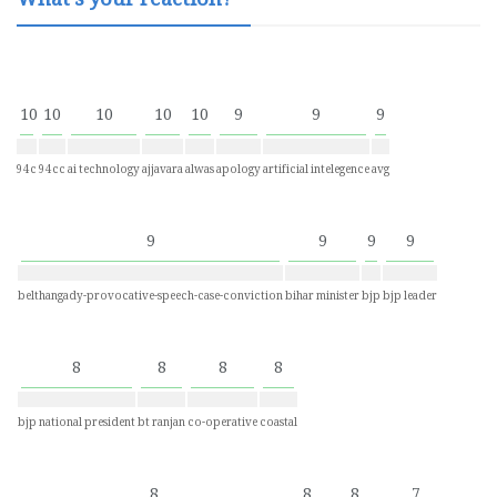
What's your reaction?
10
10
10
10
10
9
9
9
94c
94cc
ai technology
ajjavara
alwas
apology
artificial intelegence
avg
9
9
9
9
belthangady-provocative-speech-case-conviction
bihar minister
bjp
bjp leader
8
8
8
8
bjp national president
bt ranjan
co-operative
coastal