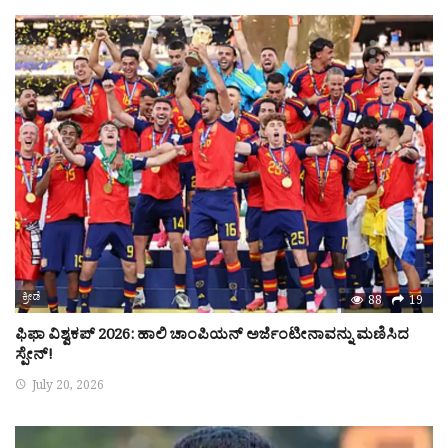
ಕ್ರೀಡೆ
88
19
ಫಿಫಾ ವಿಶ್ವಕಪ್ 2026: ಹಾಲಿ ಚಾಂಪಿಯನ್ ಅರ್ಜೆಂಟೀನಾವನ್ನು ಮಣಿಸಿದ
ಸ್ಪೇನ್!
July 20, 2026