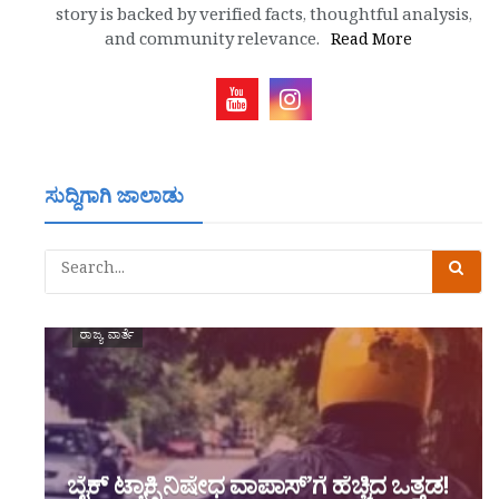
story is backed by verified facts, thoughtful analysis,
and community relevance.
Read More
ಸುದ್ದಿಗಾಗಿ ಜಾಲಾಡು
ರಾಜ್ಯ ವಾರ್ತೆ
ಬೈಕ್ ಟ್ಯಾಕ್ಸಿ ನಿಷೇಧ ವಾಪಾಸ್’ಗೆ ಹೆಚ್ಚಿದ ಒತ್ತಡ!