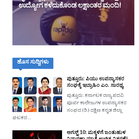
ಉದ್ಯೋಗ ಕಳೆದುಕೊಂಡ ಲಕ್ಷಾಂತರ ಮಂದಿ!
ಹೊಸ ಸುದ್ದಿಗಳು
ಪುತ್ತೂರು: ಪಿಯು ಉಪನ್ಯಾಸಕರ
ಸಂಘಕ್ಕೆ ಇಬ್ರಾಹಿಂ ಎಂ. ಸಾರಥ್ಯ
ಪುತ್ತೂರು: ಕರ್ನಾಟಕ ರಾಜ್ಯ ಪದವಿ
ಪೂರ್ವ ಕಾಲೇಜುಗಳ ಉಪನ್ಯಾಸಕರ
ಸಂಘದ (ರಿ.) ದಕ್ಷಿಣ ಕನ್ನಡ ಜಿಲ್ಲಾ
ಘಟಕದ…
ಆಗಸ್ಟ್ 10: ಮಕ್ಕಳಿಗೆ ಜಂತುಹುಳ