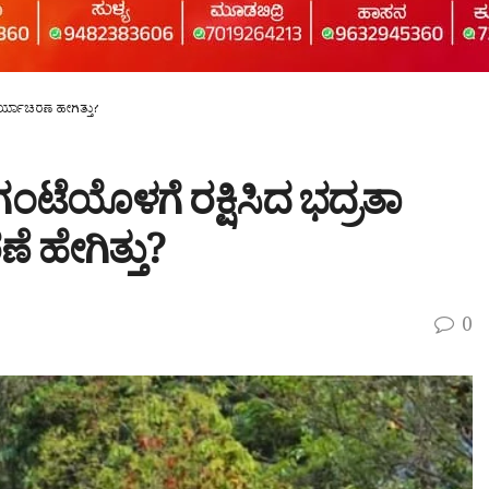
ರ್ಯಾಚರಣೆ ಹೇಗಿತ್ತು?
 ಗಂಟೆಯೊಳಗೆ ರಕ್ಷಿಸಿದ ಭದ್ರತಾ
ಹೇಗಿತ್ತು?
0