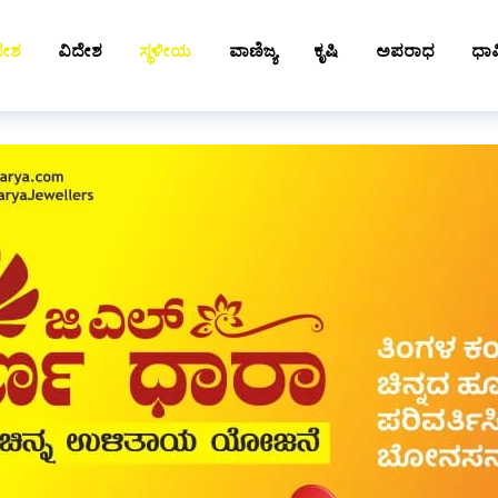
ದೇಶ
ವಿದೇಶ
ಸ್ಥಳೀಯ
ವಾಣಿಜ್ಯ
ಕೃಷಿ
ಅಪರಾಧ
ಧಾರ