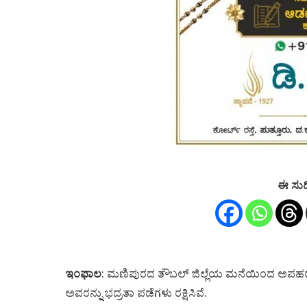
ಈ ಸುದ
ಇಂಫಾಲ
: ಮಣಿಪುರದ ತೌಬಲ್ ಜಿಲ್ಲೆಯ ಮನೆಯಿಂದ ಅಪಹ
ಅವರನ್ನು ಭದ್ರತಾ ಪಡೆಗಳು ರಕ್ಷಿಸಿವೆ.