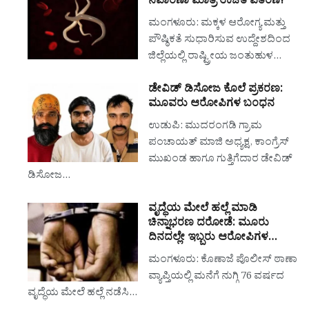
ನಿವಾರಣಾ ಮಾತ್ರೆ ಉಚಿತ ವಿತರಣೆ!
ಮಂಗಳೂರು: ಮಕ್ಕಳ ಆರೋಗ್ಯ ಮತ್ತು
ಪೌಷ್ಠಿಕತೆ ಸುಧಾರಿಸುವ ಉದ್ದೇಶದಿಂದ
ಜಿಲ್ಲೆಯಲ್ಲಿ ರಾಷ್ಟ್ರೀಯ ಜಂತುಹುಳ…
ಡೇವಿಡ್ ಡಿಸೋಜ ಕೊಲೆ ಪ್ರಕರಣ:
ಮೂವರು ಆರೋಪಿಗಳ ಬಂಧನ
ಉಡುಪಿ: ಮುದರಂಗಡಿ ಗ್ರಾಮ
ಪಂಚಾಯತ್ ಮಾಜಿ ಅಧ್ಯಕ್ಷ, ಕಾಂಗ್ರೆಸ್
ಮುಖಂಡ ಹಾಗೂ ಗುತ್ತಿಗೆದಾರ ಡೇವಿಡ್
ಡಿಸೋಜ…
ವೃದ್ಧೆಯ ಮೇಲೆ ಹಲ್ಲೆ ಮಾಡಿ
ಚಿನ್ನಾಭರಣ ದರೋಡೆ: ಮೂರು
ದಿನದಲ್ಲೇ ಇಬ್ಬರು ಆರೋಪಿಗಳ…
ಮಂಗಳೂರು: ಕೊಣಾಜೆ ಪೊಲೀಸ್ ಠಾಣಾ
ವ್ಯಾಪ್ತಿಯಲ್ಲಿ ಮನೆಗೆ ನುಗ್ಗಿ 76 ವರ್ಷದ
ವೃದ್ಧೆಯ ಮೇಲೆ ಹಲ್ಲೆ ನಡೆಸಿ…