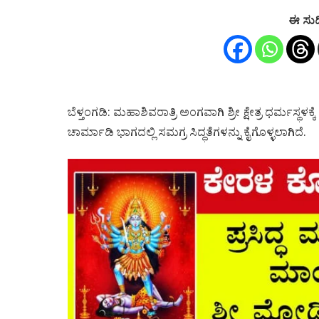
ಈ ಸುದ
ಬೆಳ್ತಂಗಡಿ: ಮಹಾಶಿವರಾತ್ರಿ ಅಂಗವಾಗಿ ಶ್ರೀ ಕ್ಷೇತ್ರ ಧರ್ಮಸ್ಥ
ಚಾರ್ಮಾಡಿ ಭಾಗದಲ್ಲಿ ಸಮಗ್ರ ಸಿದ್ಧತೆಗಳನ್ನು ಕೈಗೊಳ್ಳಲಾಗಿದೆ.