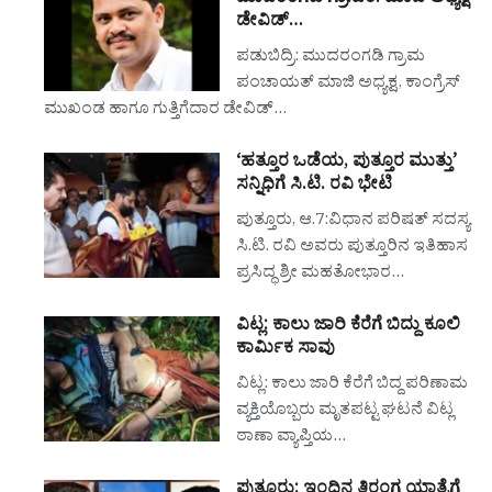
ಡೇವಿಡ್…
ಪಡುಬಿದ್ರಿ: ಮುದರಂಗಡಿ ಗ್ರಾಮ
ಪಂಚಾಯತ್ ಮಾಜಿ ಅಧ್ಯಕ್ಷ, ಕಾಂಗ್ರೆಸ್
ಮುಖಂಡ ಹಾಗೂ ಗುತ್ತಿಗೆದಾರ ಡೇವಿಡ್…
‘ಹತ್ತೂರ ಒಡೆಯ, ಪುತ್ತೂರ ಮುತ್ತು’
ಸನ್ನಿಧಿಗೆ ಸಿ.ಟಿ. ರವಿ ಭೇಟಿ
ಪುತ್ತೂರು, ಆ.7:ವಿಧಾನ ಪರಿಷತ್ ಸದಸ್ಯ
ಸಿ.ಟಿ. ರವಿ ಅವರು ಪುತ್ತೂರಿನ ಇತಿಹಾಸ
ಪ್ರಸಿದ್ಧ ಶ್ರೀ ಮಹತೋಭಾರ…
ವಿಟ್ಲ: ಕಾಲು ಜಾರಿ ಕೆರೆಗೆ ಬಿದ್ದು ಕೂಲಿ
ಕಾರ್ಮಿಕ ಸಾವು
ವಿಟ್ಲ: ಕಾಲು ಜಾರಿ ಕೆರೆಗೆ ಬಿದ್ದ ಪರಿಣಾಮ
ವ್ಯಕ್ತಿಯೊಬ್ಬರು ಮೃತಪಟ್ಟ ಘಟನೆ ವಿಟ್ಲ
ಠಾಣಾ ವ್ಯಾಪ್ತಿಯ…
ಪುತ್ತೂರು: ಇಂದಿನ ತಿರಂಗ ಯಾತ್ರೆಗೆ