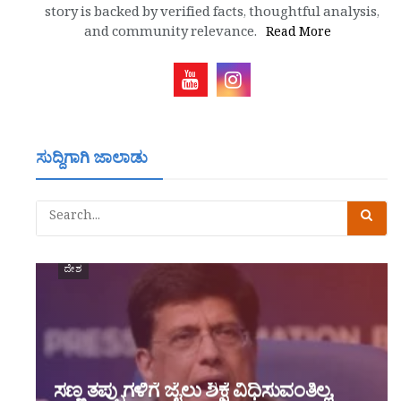
story is backed by verified facts, thoughtful analysis,
and community relevance.
Read More
ಸುದ್ದಿಗಾಗಿ ಜಾಲಾಡು
ದೇಶ
ಸಣ್ಣ ತಪ್ಪುಗಳಿಗೆ ಜೈಲು ಶಿಕ್ಷೆ ವಿಧಿಸುವಂತಿಲ್ಲ,