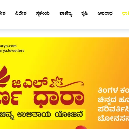
ದೇಶ
ವಿದೇಶ
ಸ್ಥಳೀಯ
ವಾಣಿಜ್ಯ
ಕೃಷಿ
ಅಪರಾಧ
ಧಾರ