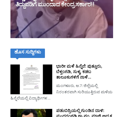
ತಿದ್ದುಪಡಿಗೆ ಮುಂದಾದ ಕೇಂದ್ರ ಸರ್ಕಾರ!!
ಹೊಸ ಸುದ್ದಿಗಳು
ಭಾರೀ ಮಳೆ ಹಿನ್ನೆಲೆ: ಪುತ್ತೂರು,
ಬೆಳ್ತಂಗಡಿ, ಸುಳ್ಯ, ಕಡಬ
ತಾಲೂಕುಗಳಿಗೆ ನಾಳೆ…
ಮಂಗಳೂರು, ಆ.7: ಜಿಲ್ಲೆಯಲ್ಲಿ
ನಿರಂತರವಾಗಿ ಸುರಿಯುತ್ತಿರುವ ಮಳೆಯ
ಹಿನ್ನೆಲೆಯಲ್ಲಿ ವಿದ್ಯಾರ್ಥಿಗಳ…
ಪಡುಬಿದ್ರಿಯಲ್ಲಿ ಗುಂಡಿನ ದಾಳಿ:
ಮುದರಂಗಡಿ ಗ್ರಾ.ಪಂ. ಮಾಜಿ ಅಧ್ಯಕ್ಷ