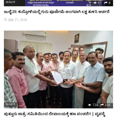
ಧಾರ್ಮಿಕ
33
6
ಜುಲೈ 29: ಕುದ್ರೋಳಿಯಲ್ಲಿ ಗುರು ಪೂರ್ಣಿಮೆ ಅಂಗವಾಗಿ ಲಕ್ಷ ತುಳಸಿ ಅರ್ಚನೆ
July 27, 2026
ಧಾರ್ಮಿಕ
724
150
ಪುತ್ತೂರು ಜಾತ್ರೆ: ಸಮಿತಿಯಿಂದ ದೇವಾಲಯಕ್ಕೆ ಹಣ ವಂಚನೆ!! | ವ್ಯವಸ್ಥೆ