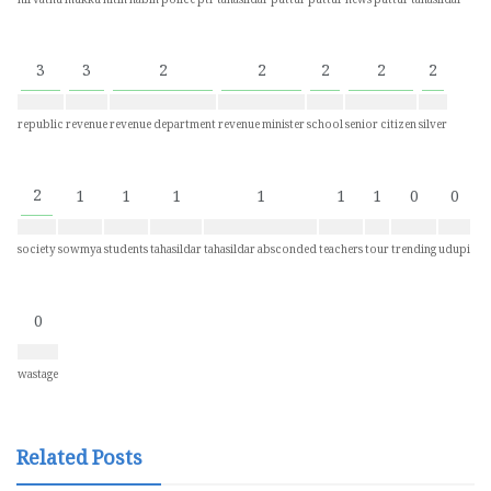
nirvathu mukku
nitin nabin
police
ptr tahasildar
puttur
puttur news
puttur tahasildar
3
3
2
2
2
2
2
republic
revenue
revenue department
revenue minister
school
senior citizen
silver
2
1
1
1
1
1
1
0
0
society
sowmya
students
tahasildar
tahasildar absconded
teachers
tour
trending
udupi
0
wastage
Related Posts