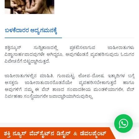
ಬಳಕೆದಾರರ ಆದ್ಯ ಗಮನಕ್ಕೆ
ಶಕ್ತಿನ್ಯೂಸ್ ಸುದ್ದಿತಾಣದಲ್ಲಿ ಪ್ರಕಟಿಸಲಾಗುವ ಜಾಹೀರಾತುಗಳು
ವಿಶ್ವಾಸಾರ್ಹವಾದವುಗಳೇ ಆಗಿದ್ದರೂ, ಅವುಗಳೊಡನೆ ವ್ಯವಹರಿಸುವುದು ಓದುಗರ
ವಿವೇಚನೆಗೆ ಬಿಟ್ಟದ್ದಾಗಿರುತ್ತದೆ.
ಜಾಹೀರಾತುಗಳಲ್ಲಿನ ಮಾಹಿತಿ, ಗುಣಮಟ್ಟ, ಲೋಪ-ದೋಷ, ಇತ್ಯಾದಿಗಳ ಬಗ್ಗೆ
ಆಸಕ್ತರು ಜಾಹೀರಾತುದಾರರೊಡನೆಯೇ ವ್ಯವಹರಿಸಬೇಕಾಗುತ್ತದೆ ಹಾಗೂ
ಅವುಗಳಿಗೆ ನಮ್ಮ ಈ ವೆಬ್ ತಾಣದ ಸಂಪಾದಕೀಯ ಮಂಡಳಿಯಾಗಲೀ, ವೆಬ್
ನಿರ್ವಹಣಾ ಸಂಸ್ಥೆಯಾಗಲೀ ಜವಾಬ್ದಾರಿಯಾಗಿರುವುದಿಲ್ಲ.