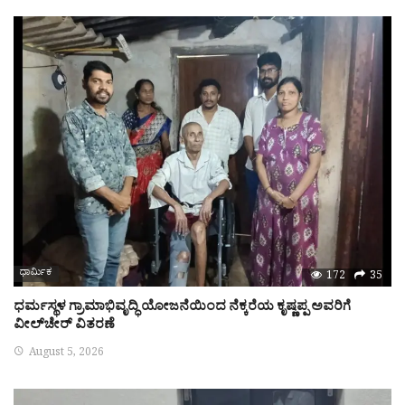
ಧಾರ್ಮಿಕ
172
35
ಧರ್ಮಸ್ಥಳ ಗ್ರಾಮಾಭಿವೃದ್ಧಿ ಯೋಜನೆಯಿಂದ ನೆಕ್ಕರೆಯ ಕೃಷ್ಣಪ್ಪ ಅವರಿಗೆ
ವೀಲ್‌ಚೇರ್ ವಿತರಣೆ
August 5, 2026