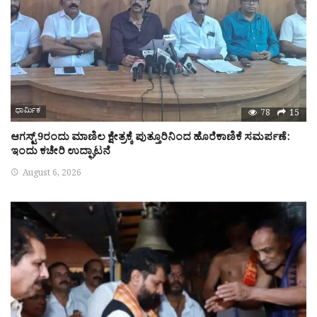
ಧಾರ್ಮಿಕ
78
15
ಆಗಸ್ಟ್ 9ರಂದು ಮಾಣಿಲ ಕ್ಷೇತ್ರಕ್ಕೆ ಪುತ್ತೂರಿನಿಂದ ಹೊರೆಕಾಣಿಕೆ ಸಮರ್ಪಣೆ:
ಇಂದು ಕಚೇರಿ ಉದ್ಘಾಟನೆ
August 6, 2026