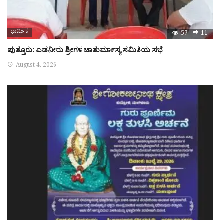
ಧಾರ್ಮಿಕ
57
11
ಪುತ್ತೂರು: ಎಡನೀರು ಶ್ರೀಗಳ ಚಾತುರ್ಮಾಸ್ಯ ಸಮಿತಿಯ ಸಭೆ
August 4, 2026