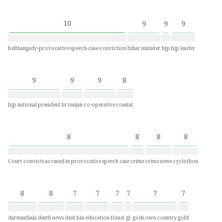
10
9
9
9
belthangady-provocative-speech-case-conviction
bihar minister
bjp
bjp leader
9
9
9
8
bjp national president
bt ranjan
co-operative
coastal
8
8
8
8
Court convicts accused in provocative speech case
crime
crime news
cyclothon
8
8
7
7
7
7
7
7
darmasthala
death news
dust bin
education
fraud
gl
gods own country
gold