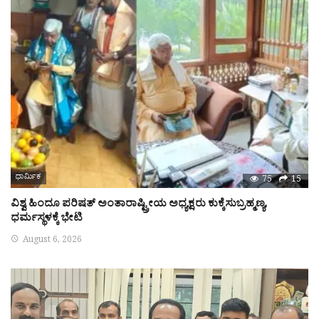
ಧಾರ್ಮಿಕ
75
15
ವಿಶ್ವ ಹಿಂದೂ ಪರಿಷತ್ ಅಂತಾರಾಷ್ಟ್ರೀಯ ಅಧ್ಯಕ್ಷರು ಕುಕ್ಕೆಸುಬ್ರಹ್ಮಣ್ಯ,
ಧರ್ಮಸ್ಥಳಕ್ಕೆ ಭೇಟಿ
August 6, 2026