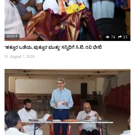
ಧಾರ್ಮಿಕ
74
15
‘ಹತ್ತೂರ ಒಡೆಯ, ಪುತ್ತೂರ ಮುತ್ತು’ ಸನ್ನಿಧಿಗೆ ಸಿ.ಟಿ. ರವಿ ಭೇಟಿ
August 7, 2026