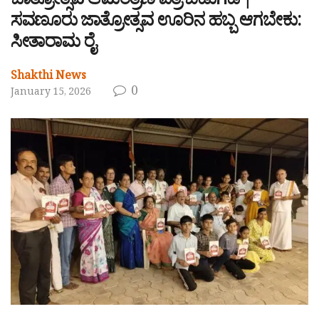
ಜಾತ್ರೋತ್ಸವ ಆಮಂತ್ರಣ ಪತ್ರ ಬಿಡುಗಡೆ |
ಸವಣೂರು ಜಾತ್ರೋತ್ಸವ ಊರಿನ ಹಬ್ಬ ಆಗಬೇಕು:
ಸೀತಾರಾಮ ರೈ
Shakthi News
0
January 15, 2026