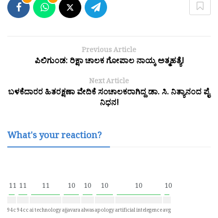
Previous Article
ಪಿಲಿಗುಂಡ: ರಿಕ್ಷಾ ಚಾಲಕ ಗೋಪಾಲ ನಾಯ್ಕ ಅತ್ಮಹತ್ಯೆ!
Next Article
ಬಳಕೆದಾರರ ಹಿತರಕ್ಷಣಾ ವೇದಿಕೆ ಸಂಚಾಲಕರಾಗಿದ್ದ ಡಾ. ಸಿ. ನಿತ್ಯಾನಂದ ಪೈ
ನಿಧನ!
What's your reaction?
11
11
11
10
10
10
10
10
94c
94cc
ai technology
ajjavara
alwas
apology
artificial intelegence
avg