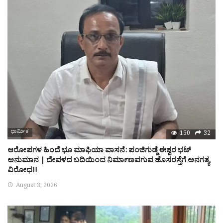
ಧಾರ್ಮಿಕ
150
32
ಆರೋಪಗಳ ಹಿಂದೆ ಭೂ ಮಾಫಿಯಾ ವಾಸನೆ: ಪಂಜಿಗುಡ್ಡೆ ಈಶ್ವರ ಭಟ್
ಅನುಮಾನ | ದೇವಳದ ಬದಿಯಿಂದ ನಿರ್ಮಾಣವಗುವ ಹೊಸರಸ್ತೆಗೆ ಅನಗತ್ಯ
ವಿರೋಧ!!
August 3, 2026