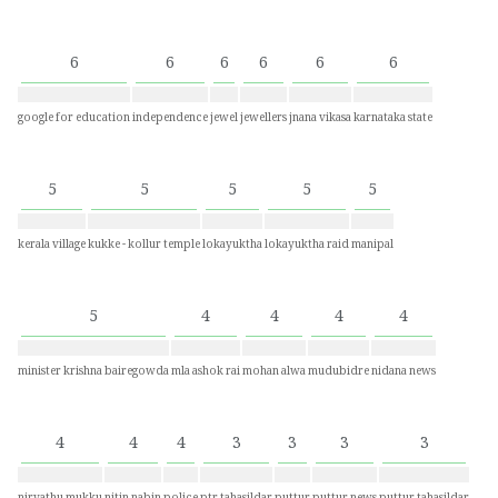
6
6
6
6
6
6
google for education
independence
jewel
jewellers
jnana vikasa
karnataka state
5
5
5
5
5
kerala village
kukke - kollur temple
lokayuktha
lokayuktha raid
manipal
5
4
4
4
4
minister krishna bairegowda
mla ashok rai
mohan alwa
mudubidre
nidana news
4
4
4
3
3
3
3