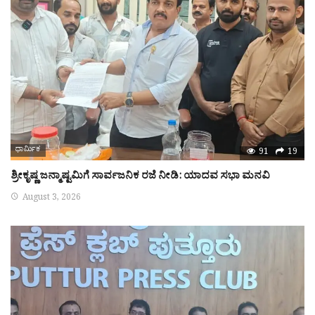
ಧಾರ್ಮಿಕ
91
19
ಶ್ರೀಕೃಷ್ಣ ಜನ್ಮಾಷ್ಟಮಿಗೆ ಸಾರ್ವಜನಿಕ ರಜೆ ನೀಡಿ: ಯಾದವ ಸಭಾ ಮನವಿ
August 3, 2026