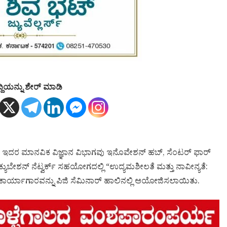
್ದಿಯನ್ನು ಶೇರ್ ಮಾಡಿ
ರು ಇದರ ಮಾನವಿಕ ವಿಜ್ಞಾನ ವಿಭಾಗವು ಇನೊವೇಶನ್ ಹಬ್, ಸೆಂಟರ್ ಫಾರ್
ಕ್ಯುಬೇಶನ್ ನೆಟ್ವರ್ಕ್ ಸಹಯೋಗದಲ್ಲಿ “ಉದ್ಯಮಶೀಲತೆ ಮತ್ತು ನಾವೀನ್ಯತೆ:
ಕಾರ್ಯಾಗಾರವನ್ನು ಪಿಜಿ ಸೆಮಿನಾರ್ ಹಾಲಿನಲ್ಲಿ ಆಯೋಜಿಸಲಾಯಿತು.