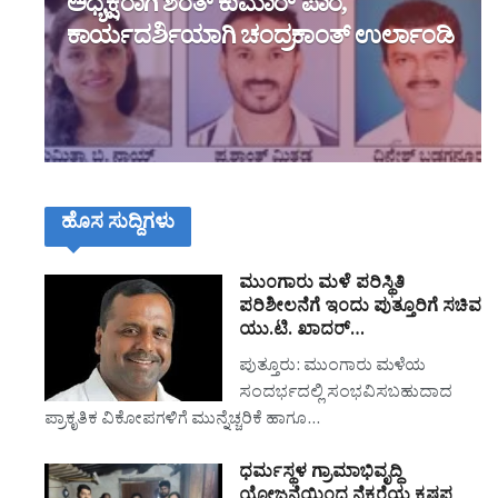
ಅಧ್ಯಕ್ಷರಾಗಿ ಶರತ್ ಕುಮಾರ್ ಪಾರ,
ಕಾರ್ಯದರ್ಶಿಯಾಗಿ ಚಂದ್ರಕಾಂತ್ ಉರ್ಲಾಂಡಿ
ಹೊಸ ಸುದ್ದಿಗಳು
ಮುಂಗಾರು ಮಳೆ ಪರಿಸ್ಥಿತಿ
ಪರಿಶೀಲನೆಗೆ ಇಂದು ಪುತ್ತೂರಿಗೆ ಸಚಿವ
ಯು.ಟಿ. ಖಾದರ್…
ಪುತ್ತೂರು: ಮುಂಗಾರು ಮಳೆಯ
ಸಂದರ್ಭದಲ್ಲಿ ಸಂಭವಿಸಬಹುದಾದ
ಪ್ರಾಕೃತಿಕ ವಿಕೋಪಗಳಿಗೆ ಮುನ್ನೆಚ್ಚರಿಕೆ ಹಾಗೂ…
ಧರ್ಮಸ್ಥಳ ಗ್ರಾಮಾಭಿವೃದ್ಧಿ
ಯೋಜನೆಯಿಂದ ನೆಕ್ಕರೆಯ ಕೃಷ್ಣಪ್ಪ