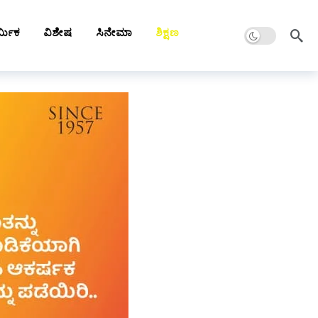
Dark mode
್ಮಿಕ
ವಿಶೇಷ
ಸಿನೇಮಾ
ಶಿಕ್ಷಣ