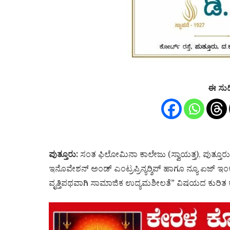
ಈ ಸುದ
ಪುತ್ತೂರು:
ಸಂತ ಫಿಲೋಮಿನಾ ಕಾಲೇಜು (ಸ್ವಾಯತ್ತ), ಪುತ್ತೂ
ಇನೊವೇಶನ್ ಅಂಡ್ ಎಂಟ್ರಪ್ರಿನ್ಯರ‍್ಶಿಪ್ ಹಾಗೂ ನ್ಯೂ ಏಜ್ ಇಂ
ವೃತ್ತಿಪಥವಾಗಿ ಸಾಮಾಜಿಕ ಉದ್ಯಮಶೀಲತೆ” ವಿಷಯದ ಕುರಿತ 