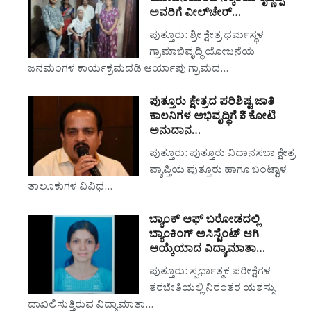
ಅವರಿಗೆ ವೀಲ್‌ಚೇರ್…
ಪುತ್ತೂರು: ಶ್ರೀ ಕ್ಷೇತ್ರ ಧರ್ಮಸ್ಥಳ
ಗ್ರಾಮಾಭಿವೃದ್ಧಿ ಯೋಜನೆಯ
ಜನಮಂಗಳ ಕಾರ್ಯಕ್ರಮದಡಿ ಆರ್ಯಾಪು ಗ್ರಾಮದ…
ಪುತ್ತೂರು ಕ್ಷೇತ್ರದ ಪರಿಶಿಷ್ಟ ಜಾತಿ
ಕಾಲನಿಗಳ ಅಭಿವೃದ್ಧಿಗೆ ₹3 ಕೋಟಿ
ಅನುದಾನ…
ಪುತ್ತೂರು: ಪುತ್ತೂರು ವಿಧಾನಸಭಾ ಕ್ಷೇತ್ರ
ವ್ಯಾಪ್ತಿಯ ಪುತ್ತೂರು ಹಾಗೂ ಬಂಟ್ವಾಳ
ತಾಲೂಕುಗಳ ವಿವಿಧ…
ಬ್ಯಾಂಕ್ ಆಫ್ ಬರೋಡದಲ್ಲಿ
ಬ್ಯಾಂಕಿಂಗ್ ಅಸಿಸ್ಟೆಂಟ್ ಆಗಿ
ಆಯ್ಕೆಯಾದ ವಿದ್ಯಾಮಾತಾ…
ಪುತ್ತೂರು: ಸ್ಪರ್ಧಾತ್ಮಕ ಪರೀಕ್ಷೆಗಳ
ತರಬೇತಿಯಲ್ಲಿ ನಿರಂತರ ಯಶಸ್ಸು
ದಾಖಲಿಸುತ್ತಿರುವ ವಿದ್ಯಾಮಾತಾ…