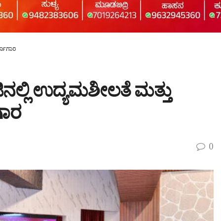
ರ್ಯಾಗಾರ
ಲ್ಲಿ ಉದ್ಯಮಶೀಲತೆ ಮತ್ತು
ಗಾರ
0