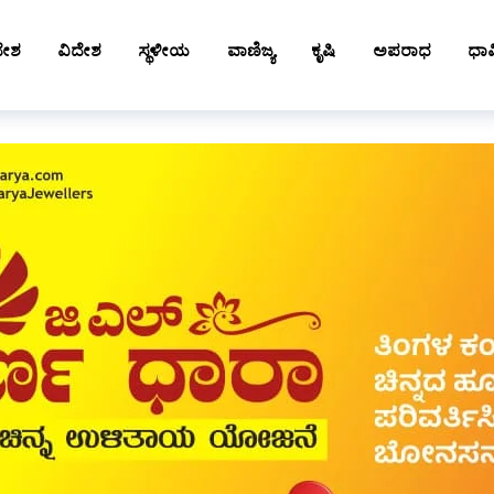
ದೇಶ
ವಿದೇಶ
ಸ್ಥಳೀಯ
ವಾಣಿಜ್ಯ
ಕೃಷಿ
ಅಪರಾಧ
ಧಾರ