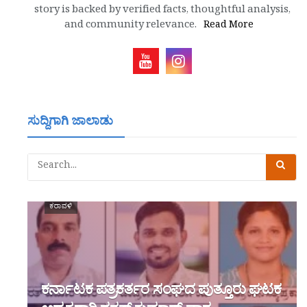
story is backed by verified facts, thoughtful analysis,
and community relevance.
Read More
ಸುದ್ದಿಗಾಗಿ ಜಾಲಾಡು
ಕರಾವಳಿ
ಕರ್ನಾಟಕ ಪತ್ರಕರ್ತರ ಸಂಘದ ಪುತ್ತೂರು ಘಟಕ