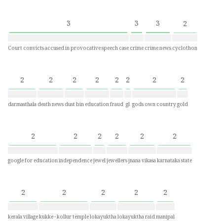
3
3
3
2
Court convicts accused in provocative speech case
crime
crime news
cyclothon
2
2
2
2
2
2
2
2
darmasthala
death news
dust bin
education
fraud
gl
gods own country
gold
2
2
2
2
2
2
google for education
independence
jewel
jewellers
jnana vikasa
karnataka state
2
2
2
2
2
kerala village
kukke - kollur temple
lokayuktha
lokayuktha raid
manipal