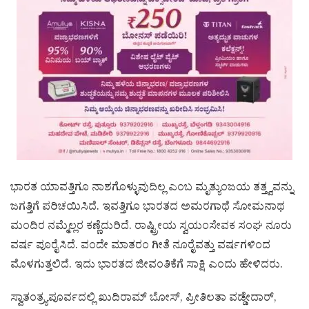
ಭಾರತ ಯಾವತ್ತಿಗೂ ನಾಶಗೊಳ್ಳುವುದಿಲ್ಲ ಎಂಬ ಮೃತ್ಯುಂಜಯ ತತ್ತ್ವವನ್ನು
ಜಗತ್ತಿಗೆ ಪರಿಚಯಿಸಿದೆ. ಇವತ್ತಿಗೂ ಭಾರತದ ಅಮರಗಾಥೆ ಸೋಮನಾಥ
ಮಂದಿರ ನಮ್ಮೆಲ್ಲರ ಕಣ್ಣೆದುರಿದೆ. ರಾಷ್ಟ್ರೀಯ ಸ್ವಯಂಸೇವಕ ಸಂಘ ನೂರು
ವರ್ಷ ಪೂರೈಸಿದೆ. ವಂದೇ ಮಾತರಂ ಗೀತೆ ನೂರೈವತ್ತು ವರ್ಷಗಳಿಂದ
ಮೊಳಗುತ್ತಲಿದೆ. ಇದು ಭಾರತದ ಜೀವಂತಿಕೆಗೆ ಸಾಕ್ಷಿ ಎಂದು ಹೇಳಿದರು.
ಸ್ವಾತಂತ್ರ್ಯಪೂರ್ವದಲ್ಲಿ ಖುದಿರಾಮ್ ಬೋಸ್, ಪ್ರೀತಿಲತಾ ವಡ್ಡೇದಾರ್,