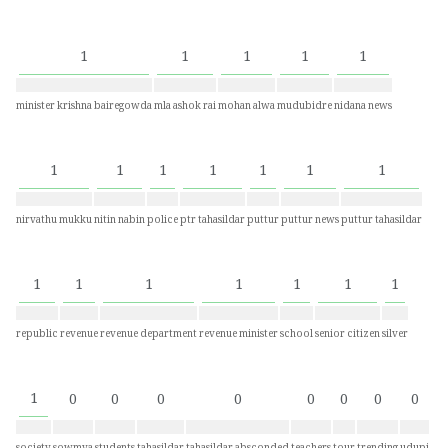
1
1
1
1
1
minister krishna bairegowda
mla ashok rai
mohan alwa
mudubidre
nidana news
1
1
1
1
1
1
1
nirvathu mukku
nitin nabin
police
ptr tahasildar
puttur
puttur news
puttur tahasildar
1
1
1
1
1
1
1
republic
revenue
revenue department
revenue minister
school
senior citizen
silver
1
0
0
0
0
0
0
0
0