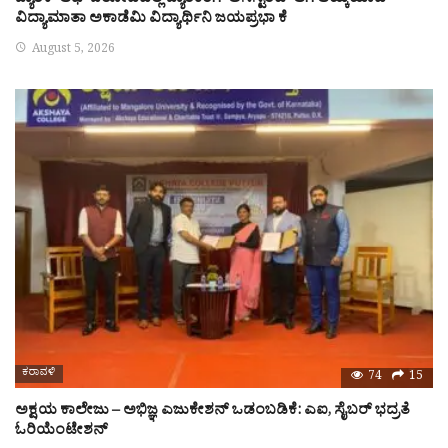
ಬ್ಯಾಂಕ್ ಆಫ್ ಬರೋಡದಲ್ಲಿ ಬ್ಯಾಂಕಿಂಗ್ ಅಸಿಸ್ಟೆಂಟ್ ಆಗಿ ಆಯ್ಕೆಯಾದ
ವಿದ್ಯಾಮಾತಾ ಅಕಾಡೆಮಿ ವಿದ್ಯಾರ್ಥಿನಿ ಜಯಪ್ರಭಾ ಕೆ
August 5, 2026
ಕರಾವಳಿ
74
15
ಅಕ್ಷಯ ಕಾಲೇಜು – ಅಭಿಜ್ಞ ಎಜುಕೇಶನ್ ಒಡಂಬಡಿಕೆ: ಎಐ, ಸೈಬರ್ ಭದ್ರತೆ
ಓರಿಯೆಂಟೇಶನ್