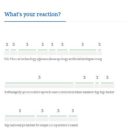
What's your reaction?
3
3
3
3
3
3
3
3
94c
94cc
ai technology
ajjavara
alwas
apology
artificial intelegence
avg
3
3
3
3
belthangady-provocative-speech-case-conviction
bihar minister
bjp
bjp leader
3
3
3
3
bjp national president
bt ranjan
co-operative
coastal