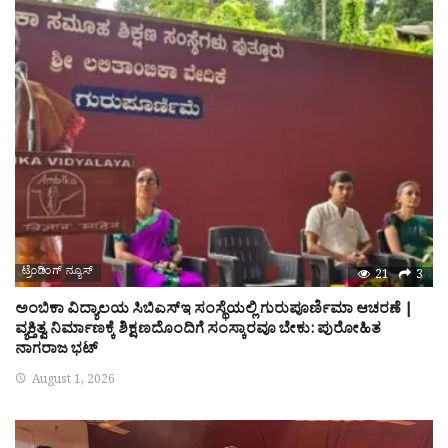
ಟ್ರೆಂಡಿಂಗ್ ನ್ಯೂಸ್
21
3
ಅಂಬಿಕಾ ವಿದ್ಯಾಲಯ ಸಿಬಿಎಸ್‌ಇ ಸಂಸ್ಥೆಯಲ್ಲಿ ಗುರುಪೂರ್ಣಿಮಾ ಆಚರಣೆ |
ವ್ಯಕ್ತಿತ್ವ ನಿರ್ಮಾಣಕ್ಕೆ ಶಿಕ್ಷಣದೊಂದಿಗೆ ಸಂಸ್ಕಾರವೂ ಬೇಕು: ಪುರೋಹಿತ
ನಾಗರಾಜ ಭಟ್
August 1, 2026