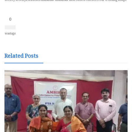
society
sowmya
students
tahasildar
tahasildar absconded
teachers
tour
trending
udupi
0
wastage
Related Posts