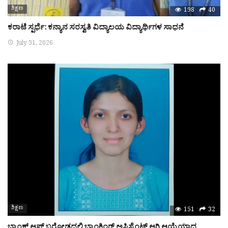
ಶಿಕ್ಷಣ
198
40
ಕರಾಟೆ ಸ್ಪರ್ಧೆ: ಕನ್ಯಾನ ಸರಸ್ವತಿ ವಿದ್ಯಾಲಯ ವಿದ್ಯಾರ್ಥಿಗಳ ಸಾಧನೆ
July 31, 2026
ಶಿಕ್ಷಣ
151
32