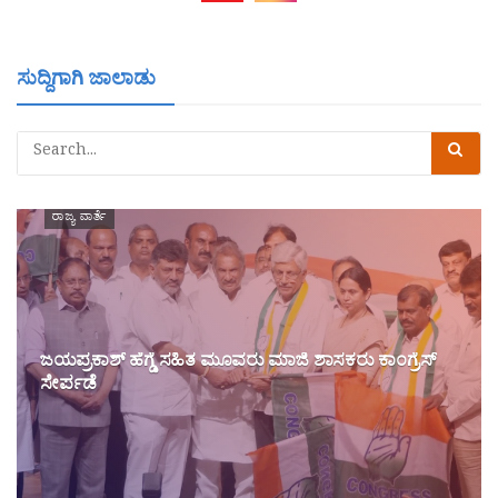
ಸುದ್ದಿಗಾಗಿ ಜಾಲಾಡು
ರಾಜ್ಯ ವಾರ್ತೆ
ಜಯಪ್ರಕಾಶ್‌ ಹೆಗ್ಡೆ ಸಹಿತ ಮೂವರು ಮಾಜಿ ಶಾಸಕರು ಕಾಂಗ್ರೆಸ್‌
ಸೇರ್ಪಡೆ