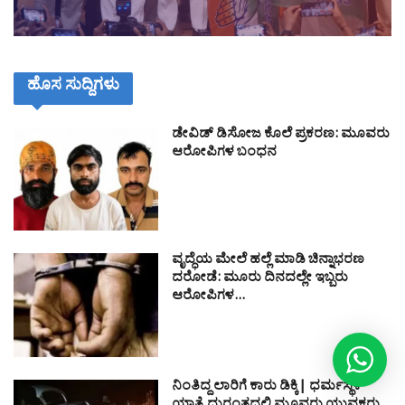
ಹೊಸ ಸುದ್ದಿಗಳು
ಡೇವಿಡ್ ಡಿಸೋಜ ಕೊಲೆ ಪ್ರಕರಣ: ಮೂವರು
ಆರೋಪಿಗಳ ಬಂಧನ
ವೃದ್ಧೆಯ ಮೇಲೆ ಹಲ್ಲೆ ಮಾಡಿ ಚಿನ್ನಾಭರಣ
ದರೋಡೆ: ಮೂರು ದಿನದಲ್ಲೇ ಇಬ್ಬರು
ಆರೋಪಿಗಳ…
ನಿಂತಿದ್ದ ಲಾರಿಗೆ ಕಾರು ಡಿಕ್ಕಿ| ಧರ್ಮಸ್ಥಳ