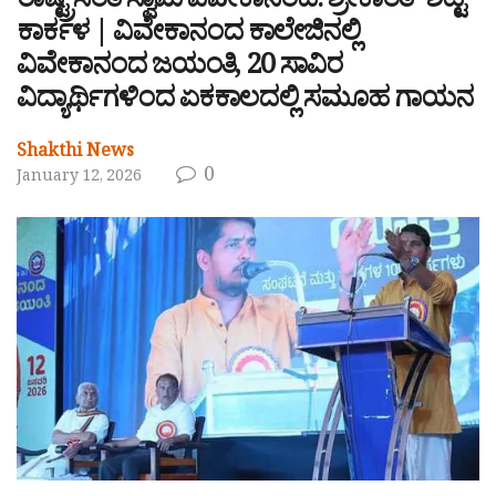
ರಾಷ್ಟ್ರಸಂತ ಸ್ವಾಮಿ ವಿವೇಕಾನಂದ: ಶ್ರೀಕಾಂತ್ ಶೆಟ್ಟಿ
ಕಾರ್ಕಳ | ವಿವೇಕಾನಂದ ಕಾಲೇಜಿನಲ್ಲಿ
ವಿವೇಕಾನಂದ ಜಯಂತಿ, 20 ಸಾವಿರ
ವಿದ್ಯಾರ್ಥಿಗಳಿಂದ ಏಕಕಾಲದಲ್ಲಿ ಸಮೂಹ ಗಾಯನ
Shakthi News
0
January 12, 2026