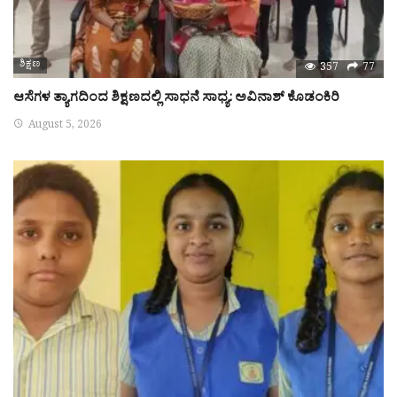
ಶಿಕ್ಷಣ
357
77
ಆಸೆಗಳ ತ್ಯಾಗದಿಂದ ಶಿಕ್ಷಣದಲ್ಲಿ ಸಾಧನೆ ಸಾಧ್ಯ: ಅವಿನಾಶ್ ಕೊಡಂಕಿರಿ
August 5, 2026