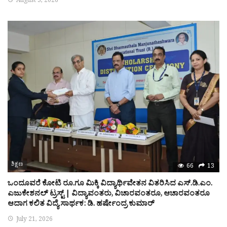
August 3, 2026
ಶಿಕ್ಷಣ
66
13
ಒಂದೂವರೆ ಕೋಟಿ ರೂ.ಗೂ ಮಿಕ್ಕಿ ವಿದ್ಯಾರ್ಥಿವೇತನ ವಿತರಿಸಿದ ಎಸ್.ಡಿ.ಎಂ.
ಎಜುಕೇಶನಲ್ ಟ್ರಸ್ಟ್ | ವಿದ್ಯಾವಂತರು, ವಿಚಾರವಂತರೂ, ಆಚಾರವಂತರೂ
ಆದಾಗ ಕಲಿತ ವಿದ್ಯೆ ಸಾರ್ಥಕ: ಡಿ. ಹರ್ಷೇಂದ್ರ ಕುಮಾರ್
July 21, 2026