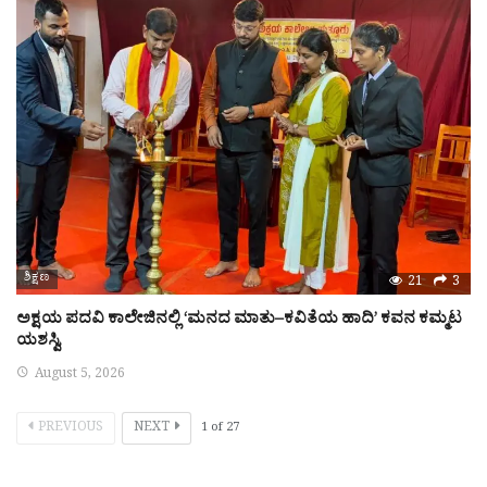
ಶಿಕ್ಷಣ
21
3
ಅಕ್ಷಯ ಪದವಿ ಕಾಲೇಜಿನಲ್ಲಿ ‘ಮನದ ಮಾತು–ಕವಿತೆಯ ಹಾದಿ’ ಕವನ ಕಮ್ಮಟ
ಯಶಸ್ವಿ
August 5, 2026
PREVIOUS
NEXT
1
of
27