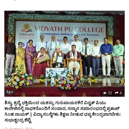
ಶಿಕ್ಷಣ
32
6
ಶಿಸ್ತು, ಶ್ರದ್ಧೆ, ಭಕ್ತಿಯಿಂದ ಯಶಸ್ಸು: ಗುರುವಾಯನಕೆರೆ ವಿದ್ವತ್ ಪಿಯು
ಕಾಲೇಜಿನಲ್ಲಿ ಸಾಧಕರೊಂದಿಗೆ ಸಂವಾದ, ಸನ್ಮಾನ ಸಮಾರಂಭದಲ್ಲಿ ಪ್ರತಾಪ್
ಸಿಂಹ ನಾಯಕ್ | ವಿದ್ಯಾಸಂಸ್ಥೆಗಳು ಶಿಕ್ಷಣ ನೀಡುವ ಭವ್ಯ ಕೇಂದ್ರವಾಗಬೇಕು:
ಸುಭಾಶ್ಚಂದ್ರ ಶೆಟ್ಟಿ