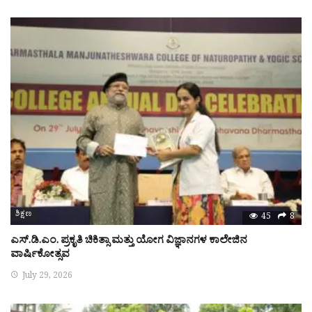
ಶಿಕ್ಷಣ
45
8
ಎಸ್.ಡಿ.ಎಂ. ಪ್ರಕೃತಿ ಚಿಕಿತ್ಸಾ ಮತ್ತು ಯೋಗ ವಿಜ್ಞಾನಗಳ ಕಾಲೇಜಿನ
ವಾರ್ಷಿಕೋತ್ಸವ
July 29, 2026