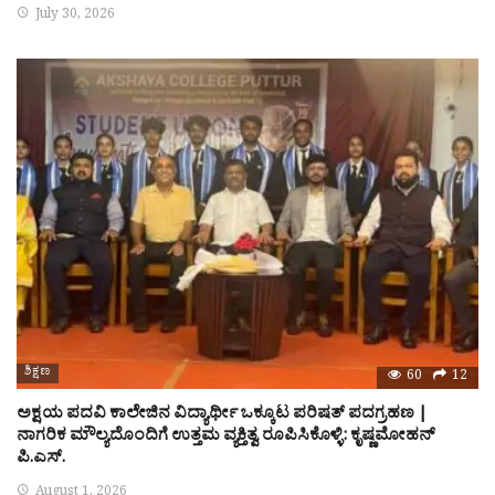
July 30, 2026
ಶಿಕ್ಷಣ
60
12
ಅಕ್ಷಯ ಪದವಿ ಕಾಲೇಜಿನ ವಿದ್ಯಾರ್ಥೀ ಒಕ್ಕೂಟ ಪರಿಷತ್ ಪದಗ್ರಹಣ |
ನಾಗರಿಕ ಮೌಲ್ಯದೊಂದಿಗೆ ಉತ್ತಮ ವ್ಯಕ್ತಿತ್ವ ರೂಪಿಸಿಕೊಳ್ಳಿ: ಕೃಷ್ಣಮೋಹನ್
ಪಿ.ಎಸ್.
August 1, 2026