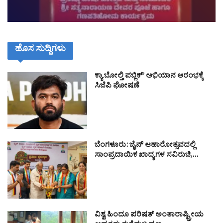
ಹೊಸ ಸುದ್ದಿಗಳು
ಕ್ಯಾ ಬೋಲ್ತಿ ಪಬ್ಲಿಕ್’ ಅಭಿಯಾನ ಆರಂಭಕ್ಕೆ
ಸಿಜೆಪಿ ಘೋಷಣೆ
ಬೆಂಗಳೂರು: ಜೈನ್ ಆಹಾರೋತ್ಸವದಲ್ಲಿ
ಸಾಂಪ್ರದಾಯಿಕ ಖಾದ್ಯಗಳ ಸವಿರುಚಿ,…
ವಿಶ್ವ ಹಿಂದೂ ಪರಿಷತ್ ಅಂತಾರಾಷ್ಟ್ರೀಯ