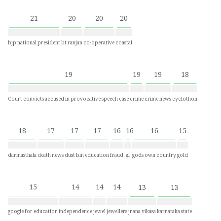
21
20
20
20
bjp national president
bt ranjan
co-operative
coastal
19
19
19
18
Court convicts accused in provocative speech case
crime
crime news
cyclothon
18
17
17
17
16
16
16
15
darmasthala
death news
dust bin
education
fraud
gl
gods own country
gold
15
14
14
14
13
13
google for education
independence
jewel
jewellers
jnana vikasa
karnataka state