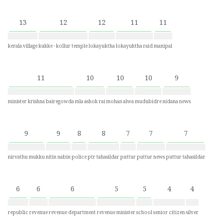
13
12
12
11
11
kerala village
kukke - kollur temple
lokayuktha
lokayuktha raid
manipal
11
10
10
10
9
minister krishna bairegowda
mla ashok rai
mohan alwa
mudubidre
nidana news
9
9
8
8
7
7
7
nirvathu mukku
nitin nabin
police
ptr tahasildar
puttur
puttur news
puttur tahasildar
6
6
6
5
5
4
4
republic
revenue
revenue department
revenue minister
school
senior citizen
silver