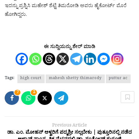
ಇದನ್ನು ಪ್ರಶ್ನಿಸಿ ಮಹೇಶ್ ಶೆಟ್ಟಿ ತಿಮರೋಡಿ ಅವರು ಹೈಕೋರ್ಟ್​ ಮೊರೆ
ಹೋಗಿದ್ದರು.
ಈ ಸುದ್ದಿಯನ್ನು ಶೇರ್ ಮಾಡಿ
Tags:
high court
mahesh shetty thimarody
puttur ac
7
2
Previous Article
ಡಾ. ಎಂ. ಮೋಹನ್ ಆಳ್ವರಿಗೆ ಪದ್ಮಶ್ರೀ ಸಲ್ಲಬೇಕು | ಪುತ್ತೂರಿನಲ್ಲಿ ನಡೆದ