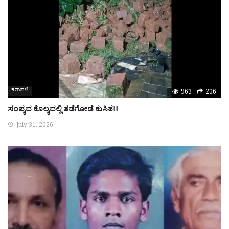
ಕರಾವಳಿ
963
206
ಸಂಪ್ಯದ ಕೊಲ್ಯದಲ್ಲಿ ತಡೆಗೋಡೆ ಕುಸಿತ!!
July 31, 2026