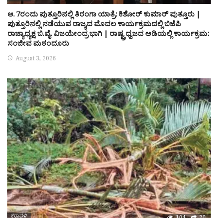
ಆ. 7ರಂದು ಪುತ್ತೂರಿನಲ್ಲಿ ತಿರಂಗಾ ಯಾತ್ರೆ: ಕಿಶೋರ್ ಕುಮಾರ್ ಪುತ್ತೂರು |
ಪುತ್ತೂರಿನಲ್ಲಿ ನಡೆಯುವ ರಾಜ್ಯದ ಮೊದಲ ಕಾರ್ಯಕ್ರಮದಲ್ಲಿ ಬಿಜೆಪಿ
ರಾಜ್ಯಾಧ್ಯಕ್ಷ ಬಿ.ವೈ. ವಿಜಯೇಂದ್ರ ಭಾಗಿ | ರಾಷ್ಟ್ರಧ್ವಜದ ಅಡಿಯಲ್ಲಿ ಕಾರ್ಯಕ್ರಮ:
ಸಂಜೀವ ಮಠಂದೂರು
August 3, 2026
ಕರಾವಳಿ