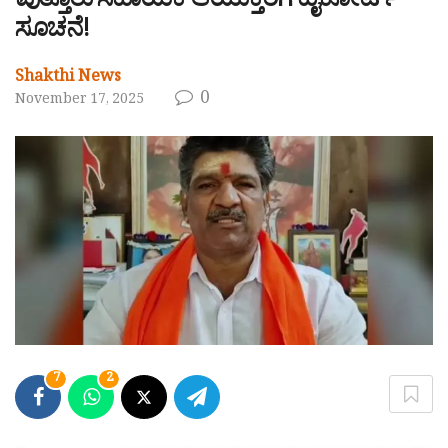
ಪುತ್ತೂರು ಸಹಾಯಕ ಆಯುಕ್ತರಿಗೆ ಹೈಕೋರ್ಟ್
ಸೂಚನೆ!
Shakthi News
0
November 17, 2025
7
2