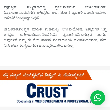
ಶಕ್ತಿನ್ಯೂಸ್ ಸುದ್ದಿತಾಣದಲ್ಲಿ ಪ್ರಕಟಿಸಲಾಗುವ ಜಾಹೀರಾತುಗಳು
ವಿಶ್ವಾಸಾರ್ಹವಾದವುಗಳೇ ಆಗಿದ್ದರೂ, ಅವುಗಳೊಡನೆ ವ್ಯವಹರಿಸುವುದು ಓದುಗರ
ವಿವೇಚನೆಗೆ ಬಿಟ್ಟದ್ದಾಗಿರುತ್ತದೆ.
ಜಾಹೀರಾತುಗಳಲ್ಲಿನ ಮಾಹಿತಿ, ಗುಣಮಟ್ಟ, ಲೋಪ-ದೋಷ, ಇತ್ಯಾದಿಗಳ ಬಗ್ಗೆ
ಆಸಕ್ತರು ಜಾಹೀರಾತುದಾರರೊಡನೆಯೇ ವ್ಯವಹರಿಸಬೇಕಾಗುತ್ತದೆ ಹಾಗೂ
ಅವುಗಳಿಗೆ ನಮ್ಮ ಈ ವೆಬ್ ತಾಣದ ಸಂಪಾದಕೀಯ ಮಂಡಳಿಯಾಗಲೀ, ವೆಬ್
ನಿರ್ವಹಣಾ ಸಂಸ್ಥೆಯಾಗಲೀ ಜವಾಬ್ದಾರಿಯಾಗಿರುವುದಿಲ್ಲ.