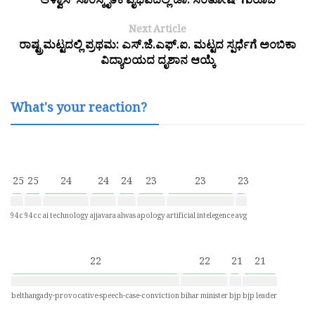
ಆಳ್ವಾಸ್ ಸಾಂಸ್ಕೃತಿಕ ವೈಭವದಲ್ಲಿ ಡಾ. ಸಂತೋಷ್ ಗುರೂಜಿ
Next Article
ರಾಷ್ಟ್ರಮಟ್ಟದಲ್ಲಿ ಪ್ರಥಮ: ಎಸ್.ಜೆ.ಎಫ್.ಐ. ಮಟ್ಟದ ಸ್ಪರ್ಧೆಗೆ ಅಂಬಿಕಾ
ವಿದ್ಯಾಲಯದ ದೃಶಾನ ಆಯ್ಕೆ
What's your reaction?
25
25
24
24
24
23
23
23
94c
94cc
ai technology
ajjavara
alwas
apology
artificial intelegence
avg
22
22
21
21
belthangady-provocative-speech-case-conviction
bihar minister
bjp
bjp leader