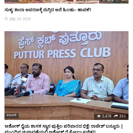
104
20
ಸುಳ್ಯ: ಶಾಲಾ ಆವರಣಕ್ಕೆ ನುಗ್ಗಿದ ಆನೆ ಹಿಂಡು– ಹಾವಳಿ!
July 29, 2026
ಕರಾವಳಿ
1,478
315
ಅಶೋಕ್ ರೈಯ ಶಾಸಕ ಸ್ಥಾನ ಪುತ್ತಿಲ ಪರಿವಾರದ ಭಿಕ್ಷೆ: ರಾಜೇಶ್ ಬನ್ನೂರು |