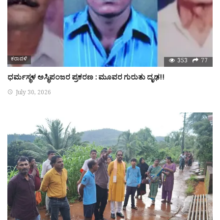
ಕರಾವಳಿ
353
77
ಧರ್ಮಸ್ಥಳ ಅಸ್ಥಿಪಂಜರ ಪ್ರಕರಣ : ಮೂವರ ಗುರುತು ದೃಢ!!
July 30, 2026