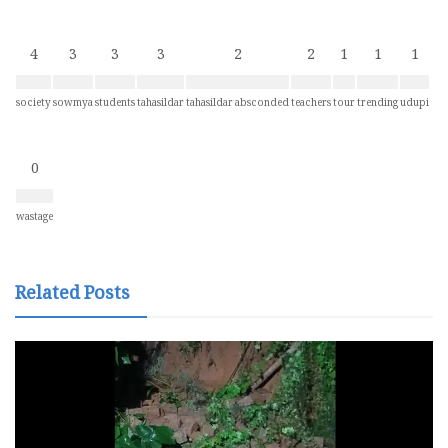
4
3
3
3
2
2
1
1
1
society
sowmya
students
tahasildar
tahasildar absconded
teachers
tour
trending
udupi
0
wastage
Related Posts