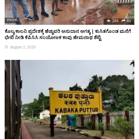
ಕರಾವಳಿ
266
61
ಕೊಲ್ಯ ಕಾಲನಿ ಪ್ರದೇಶಕ್ಕೆ ಹೆಚ್ಚುವರಿ ಅನುದಾನ ಅಗತ್ಯ | ಕುಸಿತಗೊಂಡ ಮನೆಗೆ
ಭೇಟಿ ನೀಡಿ ಕೆಪಿಸಿಸಿ ಸಂಯೋಜಕ ಕಾವು ಹೇಮನಾಥ ಶೆಟ್ಟಿ
August 2, 2026