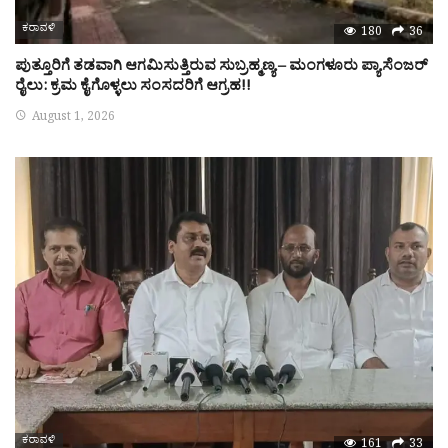
ಕರಾವಳಿ
180
36
ಪುತ್ತೂರಿಗೆ ತಡವಾಗಿ ಆಗಮಿಸುತ್ತಿರುವ ಸುಬ್ರಹ್ಮಣ್ಯ – ಮಂಗಳೂರು ಪ್ಯಾಸೆಂಜರ್
ರೈಲು: ಕ್ರಮ ಕೈಗೊಳ್ಳಲು ಸಂಸದರಿಗೆ ಆಗ್ರಹ!!
August 1, 2026
ಕರಾವಳಿ
161
33