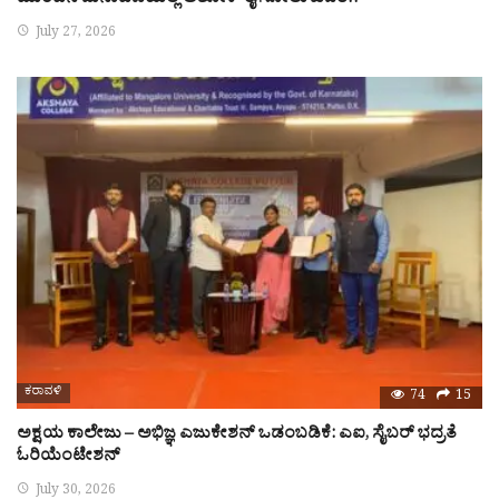
ಮುಂದಿನ ಚುನಾವಣೆಯಲ್ಲಿ ಅಶೋಕ್ ರೈ ಸೋಲು ಖಚಿತ!!
July 27, 2026
ಕರಾವಳಿ
74
15
ಅಕ್ಷಯ ಕಾಲೇಜು – ಅಭಿಜ್ಞ ಎಜುಕೇಶನ್ ಒಡಂಬಡಿಕೆ: ಎಐ, ಸೈಬರ್ ಭದ್ರತೆ
ಓರಿಯೆಂಟೇಶನ್
July 30, 2026