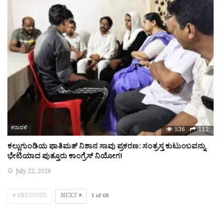
ಕರಾವಳಿ
536
112
ಕಲ್ಲುಗುಂಡಿಯ ಫಾತಿಮತ್ ನಿಶಾನ ಸಾವು ಪ್ರಕರಣ: ಸಂತ್ರಸ್ತ ಕುಟುಂಬವನ್ನು
ಭೇಟಿಯಾದ ಪುತ್ತೂರು ಕಾಂಗ್ರೆಸ್ ನಿಯೋಗ!
July 22, 2026
PREVIOUS
NEXT
1
of
68