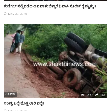
ಕುಣಿಗಲ್’ನಲ್ಲಿ ನಡೆದ ಅಪಘಾತ: ಬೆಳ್ಳಾರೆ ನಿವಾಸಿ ಸೂರಜ್ ರೈ ಮೃತ್ಯು!!
May 22, 2026
ಅಪಘಾತ
1,667
352
ಸಂಪ್ಯ: ಜಲ್ಲಿ ಹೊತ್ತ ಲಾರಿ ಪಲ್ಟಿ!