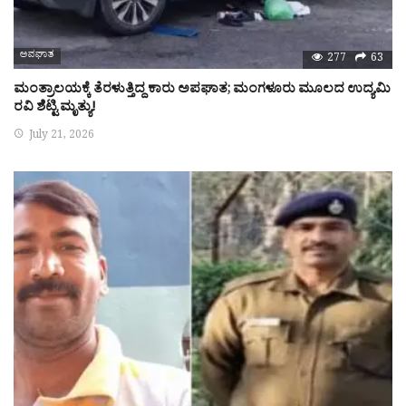
ಅಪಘಾತ
277
63
ಮಂತ್ರಾಲಯಕ್ಕೆ ತೆರಳುತ್ತಿದ್ದ ಕಾರು ಅಪಘಾತ; ಮಂಗಳೂರು ಮೂಲದ ಉದ್ಯಮಿ
ರವಿ ಶೆಟ್ಟಿ ಮೃತ್ಯು!
July 21, 2026