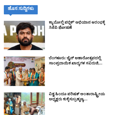
ಹೊಸ ಸುದ್ದಿಗಳು
ಕ್ಯಾ ಬೋಲ್ತಿ ಪಬ್ಲಿಕ್’ ಅಭಿಯಾನ ಆರಂಭಕ್ಕೆ
ಸಿಜೆಪಿ ಘೋಷಣೆ
ಬೆಂಗಳೂರು: ಜೈನ್ ಆಹಾರೋತ್ಸವದಲ್ಲಿ
ಸಾಂಪ್ರದಾಯಿಕ ಖಾದ್ಯಗಳ ಸವಿರುಚಿ,…
ವಿಶ್ವ ಹಿಂದೂ ಪರಿಷತ್ ಅಂತಾರಾಷ್ಟ್ರೀಯ
ಅಧ್ಯಕ್ಷರು ಕುಕ್ಕೆಸುಬ್ರಹ್ಮಣ್ಯ,…