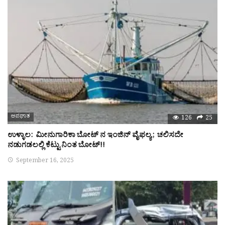
ಅಪಘಾತ
126
25
ಉಳ್ಳಾಲ: ಮೀನುಗಾರಿಕಾ ಬೋಟ್ ನ ಇಂಜಿನ್ ವೈಫಲ್ಯ ; ಚಲಿಸದೇ
ನಡುಗಡಲಲ್ಲಿ ಕೆಟ್ಟು ನಿಂತ ಬೋಟ್!!
September 16, 2025