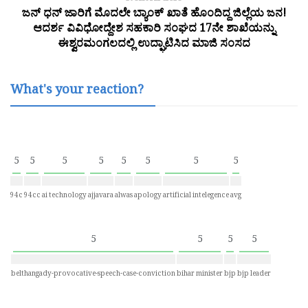
ಜನ್ ಧನ್ ಜಾರಿಗೆ ಮೊದಲೇ ಬ್ಯಾಂಕ್ ಖಾತೆ ಹೊಂದಿದ್ದ ಜಿಲ್ಲೆಯ ಜನ!
ಆದರ್ಶ ವಿವಿಧೋದ್ದೇಶ ಸಹಕಾರಿ ಸಂಘದ 17ನೇ ಶಾಖೆಯನ್ನು
ಈಶ್ವರಮಂಗಲದಲ್ಲಿ ಉದ್ಘಾಟಿಸಿದ ಮಾಜಿ ಸಂಸದ
What's your reaction?
5
5
5
5
5
5
5
5
94c
94cc
ai technology
ajjavara
alwas
apology
artificial intelegence
avg
5
5
5
5
belthangady-provocative-speech-case-conviction
bihar minister
bjp
bjp leader