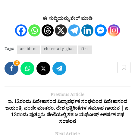
ಈ ಸುದ್ದಿಯನ್ನು ಶೇರ್ ಮಾಡಿ
Tags:
accident
charmady ghat
fire
2
Previous Article
ಜ. 12ರಂದು ವಿವೇಕಾನಂದ ವಿದ್ಯಾವರ್ಧಕ ಸಂಘದಿಂದ ವಿವೇಕಾನಂದ
ಜಯಂತಿ, ವಂದೇ ಮಾತರಂ, ದೇಶ ಭಕ್ತಿಗೀತೆಗಳ ಸಮೂಹ ಗಾಯನ | ಜ.
13ರಂದು ಪುತ್ತೂರು ಪೇಟೆಯಲ್ಲಿ ಶತ ಜಯಘೋಷ್ ಆಕರ್ಷಕ ಪಥ
ಸಂಚಲನ
Next Article