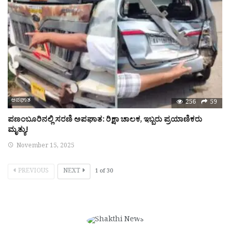
ಅಪಘಾತ
256
59
ಪಣಂಬೂರಿನಲ್ಲಿ ಸರಣಿ ಅಪಘಾತ: ರಿಕ್ಷಾ ಚಾಲಕ, ಇಬ್ಬರು ಪ್ರಯಾಣಿಕರು
ಮೃತ್ಯು!
November 15, 2025
PREVIOUS
NEXT
1
of
30