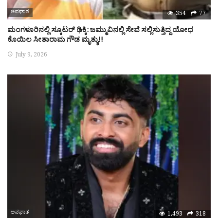
ಅಪಘಾತ
354
77
ಮಂಗಳೂರಿನಲ್ಲಿ ಸ್ಕೂಟರ್ ಢಿಕ್ಕಿ: ಜಮ್ಮುವಿನಲ್ಲಿ ಸೇವೆ ಸಲ್ಲಿಸುತ್ತಿದ್ದ ಯೋಧ
ಕೊಯಿಲ ಸೀತಾರಾಮ ಗೌಡ ಮೃತ್ಯು!!
July 9, 2026
ಅಪಘಾತ
1,493
318