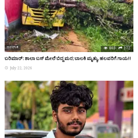
ಅಪಘಾತ
803
172
ಬರಿಮಾರ್: ಶಾಲಾ ಬಸ್ ಮೇಲೆ ಬಿದ್ದ ಮರ; ಬಾಲಕಿ ಮೃತ್ಯು, ಹಲವರಿಗೆ ಗಾಯ!!
July 22, 2026