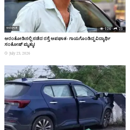
ಅಪಘಾತ
124
25
ಅರಂತೋಡಿನಲ್ಲಿ ನಡೆದ ರಸ್ತೆ ಅಪಘಾತ- ಗಾಯಗೊಂಡಿದ್ದ ವಿದ್ಯಾರ್ಥಿ
ಸಂತೋಷ್ ಮೃತ್ಯು!
July 23, 2026