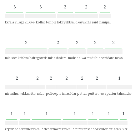
3
3
3
2
2
kerala village
kukke - kollur temple
lokayuktha
lokayuktha raid
manipal
2
2
2
2
2
minister krishna bairegowda
mla ashok rai
mohan alwa
mudubidre
nidana news
2
2
2
2
2
2
1
nirvathu mukku
nitin nabin
police
ptr tahasildar
puttur
puttur news
puttur tahasildar
1
1
1
1
1
1
1
republic
revenue
revenue department
revenue minister
school
senior citizen
silver