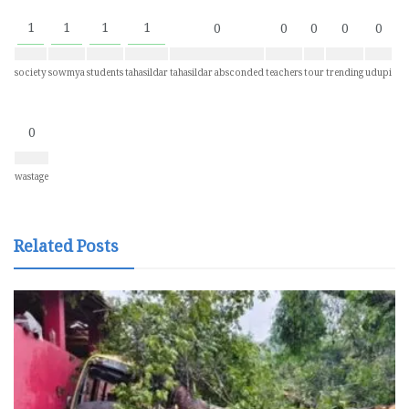
1
1
1
1
0
0
0
0
0
society
sowmya
students
tahasildar
tahasildar absconded
teachers
tour
trending
udupi
0
wastage
Related Posts