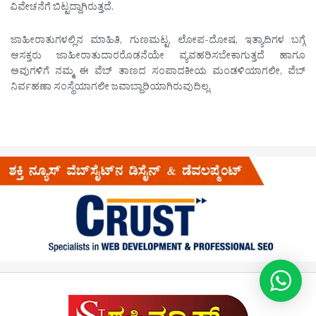
ವಿವೇಚನೆಗೆ ಬಿಟ್ಟದ್ದಾಗಿರುತ್ತದೆ.
ಜಾಹೀರಾತುಗಳಲ್ಲಿನ ಮಾಹಿತಿ, ಗುಣಮಟ್ಟ, ಲೋಪ-ದೋಷ, ಇತ್ಯಾದಿಗಳ ಬಗ್ಗೆ
ಆಸಕ್ತರು ಜಾಹೀರಾತುದಾರರೊಡನೆಯೇ ವ್ಯವಹರಿಸಬೇಕಾಗುತ್ತದೆ ಹಾಗೂ
ಅವುಗಳಿಗೆ ನಮ್ಮ ಈ ವೆಬ್ ತಾಣದ ಸಂಪಾದಕೀಯ ಮಂಡಳಿಯಾಗಲೀ, ವೆಬ್
ನಿರ್ವಹಣಾ ಸಂಸ್ಥೆಯಾಗಲೀ ಜವಾಬ್ದಾರಿಯಾಗಿರುವುದಿಲ್ಲ.