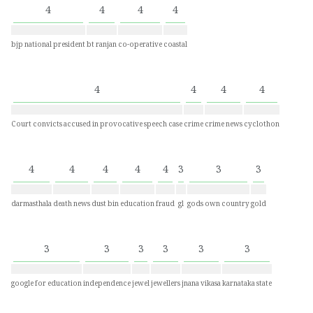
4
4
4
4
bjp national president
bt ranjan
co-operative
coastal
4
4
4
4
Court convicts accused in provocative speech case
crime
crime news
cyclothon
4
4
4
4
4
3
3
3
darmasthala
death news
dust bin
education
fraud
gl
gods own country
gold
3
3
3
3
3
3
google for education
independence
jewel
jewellers
jnana vikasa
karnataka state