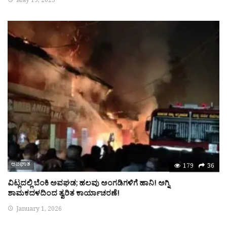
May 19, 2025
ಅಪಘಾತ
179
36
ವಿಟ್ಲದಲ್ಲಿ ಬೆಂಕಿ ಅವಘಡ; ಹಲವು ಅಂಗಡಿಗಳಿಗೆ ಹಾನಿ! ಅಗ್ನಿ
ಶಾಮಕದಳದಿಂದ ತ್ವರಿತ ಕಾರ್ಯಾಚರಣೆ!
January 1, 2026