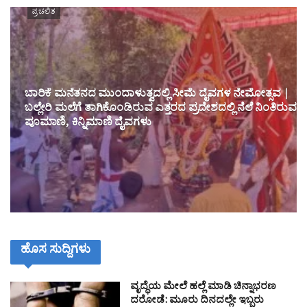
ಪ್ರಚಲಿತ
ಬಾರಿಕೆ ಮನೆತನದ ಮುಂದಾಳುತ್ವದಲ್ಲಿ ಸೀಮೆ ದೈವಗಳ ನೇಮೋತ್ಸವ |
ಬಲ್ಲೇರಿ ಮಲೆಗೆ ತಾಗಿಕೊಂಡಿರುವ ಎತ್ತರದ ಪ್ರದೇಶದಲ್ಲಿ ನೆಲೆ ನಿಂತಿರುವ
ಪೂಮಾಣಿ, ಕಿನ್ನಿಮಾಣಿ ದೈವಗಳು
ಹೊಸ ಸುದ್ದಿಗಳು
ವೃದ್ಧೆಯ ಮೇಲೆ ಹಲ್ಲೆ ಮಾಡಿ ಚಿನ್ನಾಭರಣ
ದರೋಡೆ: ಮೂರು ದಿನದಲ್ಲೇ ಇಬ್ಬರು