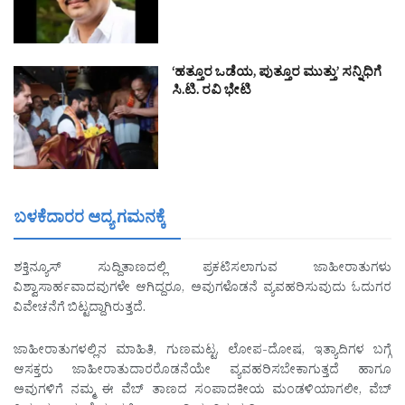
‘ಹತ್ತೂರ ಒಡೆಯ, ಪುತ್ತೂರ ಮುತ್ತು’ ಸನ್ನಿಧಿಗೆ
ಸಿ.ಟಿ. ರವಿ ಭೇಟಿ
ಬಳಕೆದಾರರ ಆದ್ಯ ಗಮನಕ್ಕೆ
ಶಕ್ತಿನ್ಯೂಸ್ ಸುದ್ದಿತಾಣದಲ್ಲಿ ಪ್ರಕಟಿಸಲಾಗುವ ಜಾಹೀರಾತುಗಳು
ವಿಶ್ವಾಸಾರ್ಹವಾದವುಗಳೇ ಆಗಿದ್ದರೂ, ಅವುಗಳೊಡನೆ ವ್ಯವಹರಿಸುವುದು ಓದುಗರ
ವಿವೇಚನೆಗೆ ಬಿಟ್ಟದ್ದಾಗಿರುತ್ತದೆ.
ಜಾಹೀರಾತುಗಳಲ್ಲಿನ ಮಾಹಿತಿ, ಗುಣಮಟ್ಟ, ಲೋಪ-ದೋಷ, ಇತ್ಯಾದಿಗಳ ಬಗ್ಗೆ
ಆಸಕ್ತರು ಜಾಹೀರಾತುದಾರರೊಡನೆಯೇ ವ್ಯವಹರಿಸಬೇಕಾಗುತ್ತದೆ ಹಾಗೂ
ಅವುಗಳಿಗೆ ನಮ್ಮ ಈ ವೆಬ್ ತಾಣದ ಸಂಪಾದಕೀಯ ಮಂಡಳಿಯಾಗಲೀ, ವೆಬ್