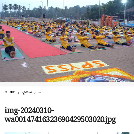
Home
ಸ್ಥಳೀಯ
ಎಸ್.ಪಿ.ವೈ.ಎಸ್.ಎಸ್. ಯೋಗ ಸಮಿತಿಯಿಂದ ಸಾಮೂಹಿಕ ಯೋಗ ಶಿವನಮಸ್ಕಾರ
img-20240310-
wa00147416323690429503020.jpg