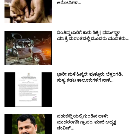
ಆರೋಪಿಗಳ…
ನಿಂತಿದ್ದ ಲಾರಿಗೆ ಕಾರು ಡಿಕ್ಕಿ| ಧರ್ಮಸ್ಥಳ
ಯಾತ್ರೆ ದುರಂತದಲ್ಲಿ ಮೂವರು ಯುವಕರು…
ಭಾರೀ ಮಳೆ ಹಿನ್ನೆಲೆ: ಪುತ್ತೂರು, ಬೆಳ್ತಂಗಡಿ,
ಸುಳ್ಯ, ಕಡಬ ತಾಲೂಕುಗಳಿಗೆ ನಾಳೆ…
ಪಡುಬಿದ್ರಿಯಲ್ಲಿ ಗುಂಡಿನ ದಾಳಿ:
ಮುದರಂಗಡಿ ಗ್ರಾ.ಪಂ. ಮಾಜಿ ಅಧ್ಯಕ್ಷ
ಡೇವಿಡ್…