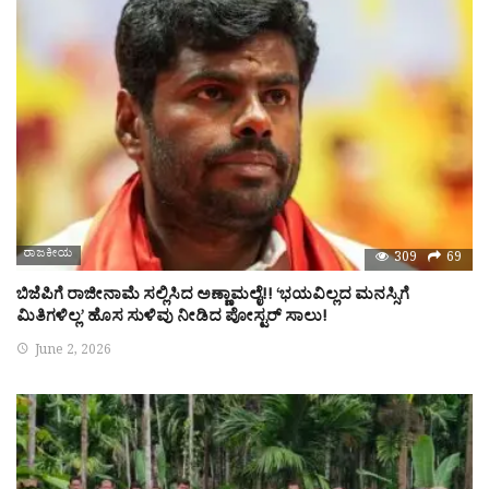
ರಾಜಕೀಯ
309
69
ಬಿಜೆಪಿಗೆ ರಾಜೀನಾಮೆ ಸಲ್ಲಿಸಿದ ಅಣ್ಣಾಮಲೈ!! ‘ಭಯವಿಲ್ಲದ ಮನಸ್ಸಿಗೆ
ಮಿತಿಗಳಿಲ್ಲ’ ಹೊಸ ಸುಳಿವು ನೀಡಿದ ಪೋಸ್ಟರ್ ಸಾಲು!
June 2, 2026