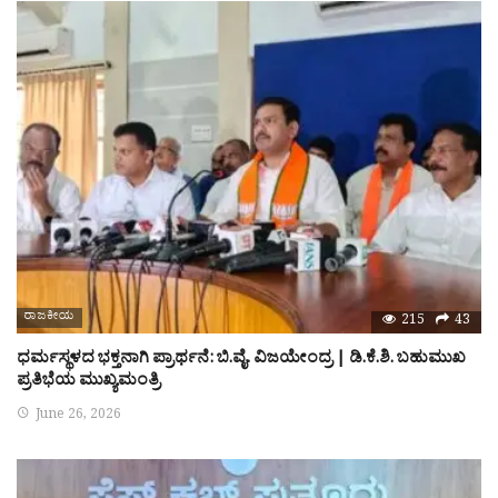
ರಾಜಕೀಯ
215
43
ಧರ್ಮಸ್ಥಳದ ಭಕ್ತನಾಗಿ ಪ್ರಾರ್ಥನೆ: ಬಿ.ವೈ. ವಿಜಯೇಂದ್ರ | ಡಿ.ಕೆ.ಶಿ. ಬಹುಮುಖ
ಪ್ರತಿಭೆಯ ಮುಖ್ಯಮಂತ್ರಿ
June 26, 2026