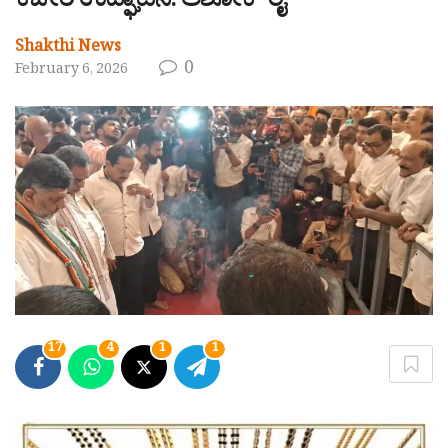
ಕಚೇರಿ ಉದ್ಘಾಟನೆ: ಅಶೋಕ್ ರೈ
Shakthi News
0
February 6, 2026
17
4
1
1