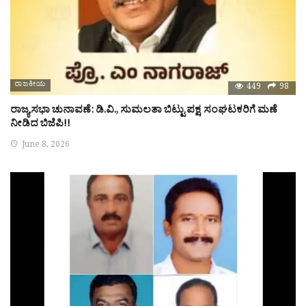
ರಾಜಕೀಯ
449
98
ರಾಜ್ಯಸಭಾ ಚುನಾವಣೆ: ಡಿ.ವಿ., ಸುಮಲತಾ ಬಿಟ್ಟು ಪಕ್ಷ ಸಂಘಟಕರಿಗೆ ಮಣೆ
ನೀಡಿದ ಬಿಜೆಪಿ!!
June 8, 2026