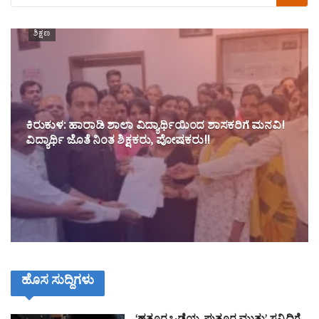
ಶಿಕ್ಷಣ
ಕಿರುಕುಳ: ಹಾರಾಡಿ ಶಾಲಾ ವಿದ್ಯಾರ್ಥಿಯಿಂದ ಶಾಸಕರಿಗೆ ಮನವಿ!
ವಿದ್ಯಾರ್ಥಿ ಜೊತೆ ನಿಂತ ಶಿಕ್ಷಕರು, ಪೋಷಕರು!!
ಹೊಸ ಸುದ್ದಿಗಳು