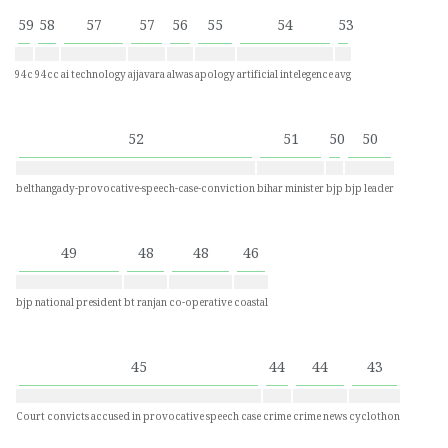
59
58
57
57
56
55
54
53
94c
94cc
ai technology
ajjavara
alwas
apology
artificial intelegence
avg
52
51
50
50
belthangady-provocative-speech-case-conviction
bihar minister
bjp
bjp leader
49
48
48
46
bjp national president
bt ranjan
co-operative
coastal
45
44
44
43
Court convicts accused in provocative speech case
crime
crime news
cyclothon