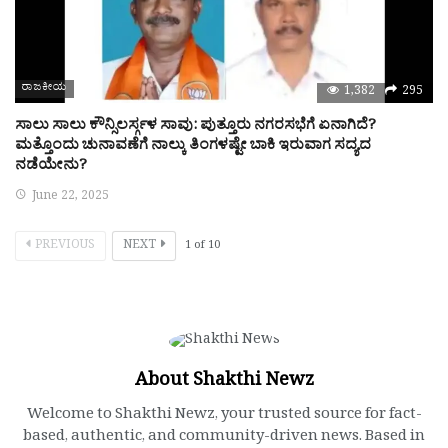
ರಾಜಕೀಯ
1,382
295
ಸಾಲು ಸಾಲು ಕೌನ್ಸಿಲರ್ಸ್ಗಳ ಸಾವು: ಪುತ್ತೂರು ನಗರಸಭೆಗೆ ಏನಾಗಿದೆ?
ಮತ್ತೊಂದು ಚುನಾವಣೆಗೆ ನಾಲ್ಕು ತಿಂಗಳಷ್ಟೇ ಬಾಕಿ ಇರುವಾಗ ಸದ್ಯದ
ನಡೆಯೇನು?
June 22, 2025
PREVIOUS
NEXT
1
of
10
About Shakthi Newz
Welcome to Shakthi Newz, your trusted source for fact-
based, authentic, and community-driven news. Based in