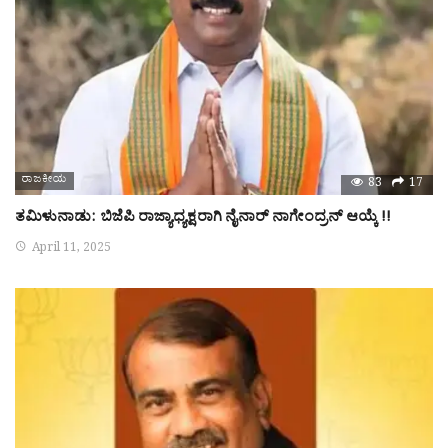
ರಾಜಕೀಯ
83
17
ತಮಿಳುನಾಡು: ಬಿಜೆಪಿ ರಾಜ್ಯಾಧ್ಯಕ್ಷರಾಗಿ ನೈನಾ‌ರ್ ನಾಗೇಂದ್ರನ್ ಆಯ್ಕೆ !!
April 11, 2025