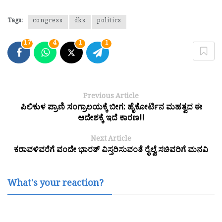
Tags:
congress
dks
politics
17
4
1
1
Previous Article
ಪಿಲಿಕುಳ ಪ್ರಾಣಿ ಸಂಗ್ರಾಲಯಕ್ಕೆ ಬೀಗ: ಹೈಕೋರ್ಟಿನ ಮಹತ್ವದ ಈ
ಆದೇಶಕ್ಕೆ ಇದೆ ಕಾರಣ!!
Next Article
ಕರಾವಳಿವರೆಗೆ ವಂದೇ ಭಾರತ್ ವಿಸ್ತರಿಸುವಂತೆ ರೈಲ್ವೆ ಸಚಿವರಿಗೆ ಮನವಿ
What's your reaction?