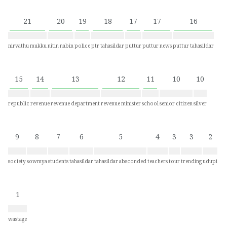
21
20
19
18
17
17
16
nirvathu mukku
nitin nabin
police
ptr tahasildar
puttur
puttur news
puttur tahasildar
15
14
13
12
11
10
10
republic
revenue
revenue department
revenue minister
school
senior citizen
silver
9
8
7
6
5
4
3
3
2
society
sowmya
students
tahasildar
tahasildar absconded
teachers
tour
trending
udupi
1
wastage