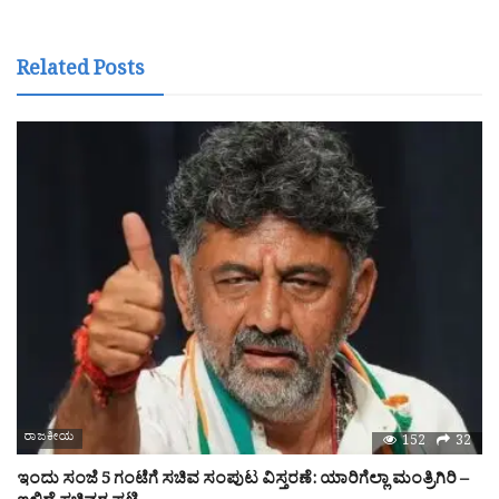
Related Posts
ರಾಜಕೀಯ
152
32
ಇಂದು ಸಂಜೆ 5 ಗಂಟೆಗೆ ಸಚಿವ ಸಂಪುಟ ವಿಸ್ತರಣೆ: ಯಾರಿಗೆಲ್ಲಾ ಮಂತ್ರಿಗಿರಿ –