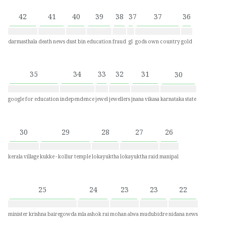
42
41
40
39
38
37
37
36
darmasthala
death news
dust bin
education
fraud
gl
gods own country
gold
35
34
33
32
31
30
google for education
independence
jewel
jewellers
jnana vikasa
karnataka state
30
29
28
27
26
kerala village
kukke - kollur temple
lokayuktha
lokayuktha raid
manipal
25
24
23
23
22
minister krishna bairegowda
mla ashok rai
mohan alwa
mudubidre
nidana news