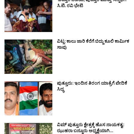
‘ಹತ್ತೂರ ಒಡೆಯ, ಪುತ್ತೂರ ಮುತ್ತು’ ಸನ್ನಿಧಿಗೆ
ಸಿ.ಟಿ. ರವಿ ಭೇಟಿ
ವಿಟ್ಲ: ಕಾಲು ಜಾರಿ ಕೆರೆಗೆ ಬಿದ್ದು ಕೂಲಿ ಕಾರ್ಮಿಕ
ಸಾವು
ಪುತ್ತೂರು: ಇಂದಿನ ತಿರಂಗ ಯಾತ್ರೆಗೆ ವೇದಿಕೆ
ಸಿದ್ಧ
ವಿಮ್ ಪುತ್ತೂರು ಕ್ಷೇತ್ರಕ್ಕೆ ಹೊಸ ನಾಯಕತ್ವ:
ಝುಹರಾ ಬನ್ನೂರು ಅಧ್ಯಕ್ಷೆಯಾಗಿ…