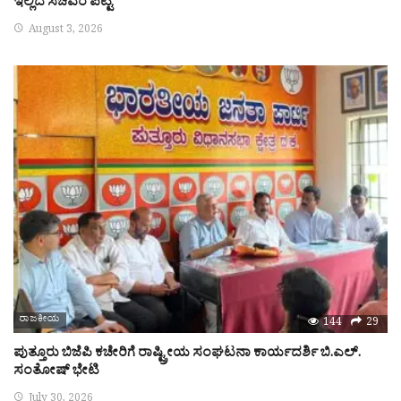
ಇಲ್ಲಿದೆ ಸಚಿವರ ಪಟ್ಟಿ
August 3, 2026
ರಾಜಕೀಯ
144
29
ಪುತ್ತೂರು ಬಿಜೆಪಿ ಕಚೇರಿಗೆ ರಾಷ್ಟ್ರೀಯ ಸಂಘಟನಾ ಕಾರ್ಯದರ್ಶಿ ಬಿ.ಎಲ್.
ಸಂತೋಷ್ ಭೇಟಿ
July 30, 2026