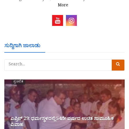
More
ಸುದ್ದಿಗಾಗಿ ಜಾಲಾಡು
ಪ್ರಚಲಿತ
ಏಪ್ರಿಲ್ 29: ಧರ್ಮಸ್ಥಳದಲ್ಲಿ 54ನೇ ವರ್ಷದ ಉಚಿತ ಸಾಮೂಹಿಕ
ವಿವಾಹ