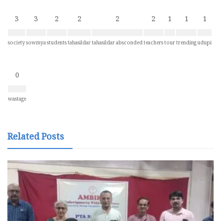
3
3
2
2
2
2
1
1
1
society
sowmya
students
tahasildar
tahasildar absconded
teachers
tour
trending
udupi
0
wastage
Related Posts