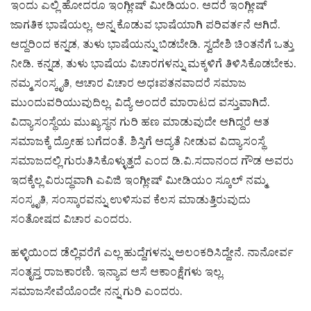
ಇಂದು ಎಲ್ಲಿ ಹೋದರೂ ಇಂಗ್ಲೀಷ್ ಮೀಡಿಯಂ. ಆದರೆ ಇಂಗ್ಲೀಷ್
ಜಾಗತಿಕ ಭಾಷೆಯಲ್ಲ. ಅನ್ನ ಕೊಡುವ ಭಾಷೆಯಾಗಿ ಪರಿವರ್ತನೆ ಆಗಿದೆ.
ಆದ್ದರಿಂದ ಕನ್ನಡ, ತುಳು ಭಾಷೆಯನ್ನು ಬಿಡಬೇಡಿ. ಸ್ವದೇಶಿ ಚಿಂತನೆಗೆ ಒತ್ತು
ನೀಡಿ. ಕನ್ನಡ, ತುಳು ಭಾಷೆಯ ವಿಚಾರಗಳನ್ನು ಮಕ್ಕಳಿಗೆ ತಿಳಿಸಿಕೊಡಬೇಕು.
ನಮ್ಮ ಸಂಸ್ಕೃತಿ, ಆಚಾರ ವಿಚಾರ ಅಧಃಪತನವಾದರೆ ಸಮಾಜ
ಮುಂದುವರಿಯುವುದಿಲ್ಲ. ವಿದ್ಯೆ ಅಂದರೆ ಮಾರಾಟದ ವಸ್ತುವಾಗಿದೆ.
ವಿದ್ಯಾಸಂಸ್ಥೆಯ ಮುಖ್ಯಸ್ಥನ ಗುರಿ ಹಣ ಮಾಡುವುದೇ ಆಗಿದ್ದರೆ ಆತ
ಸಮಾಜಕ್ಕೆ ದ್ರೋಹ ಬಗೆದಂತೆ. ಶಿಸ್ತಿಗೆ ಆದ್ಯತೆ ನೀಡುವ ವಿದ್ಯಾಸಂಸ್ಥೆ
ಸಮಾಜದಲ್ಲಿ ಗುರುತಿಸಿಕೊಳ್ಳುತ್ತದೆ ಎಂದ ಡಿ.ವಿ.ಸದಾನಂದ ಗೌಡ ಅವರು
ಇದಕ್ಕೆಲ್ಲ ವಿರುದ್ಧವಾಗಿ ಎವಿಜಿ ಇಂಗ್ಲೀಷ್ ಮೀಡಿಯಂ ಸ್ಕೂಲ್ ನಮ್ಮ
ಸಂಸ್ಕೃತಿ, ಸಂಸ್ಕಾರವನ್ನು ಉಳಿಸುವ ಕೆಲಸ ಮಾಡುತ್ತಿರುವುದು
ಸಂತೋಷದ ವಿಚಾರ ಎಂದರು.
ಹಳ್ಳಿಯಿಂದ ಡೆಲ್ಲಿವರೆಗೆ ಎಲ್ಲ ಹುದ್ದೆಗಳನ್ನು ಅಲಂಕರಿಸಿದ್ದೇನೆ. ನಾನೋರ್ವ
ಸಂತೃಪ್ತ ರಾಜಕಾರಣಿ. ಇನ್ಯಾವ ಆಸೆ ಆಕಾಂಕ್ಷೆಗಳು ಇಲ್ಲ.
ಸಮಾಜಸೇವೆಯೊಂದೇ ನನ್ನ ಗುರಿ ಎಂದರು.