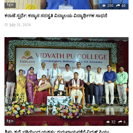
ಶಿಕ್ಷಣ
200
40
ಕರಾಟೆ ಸ್ಪರ್ಧೆ: ಕನ್ಯಾನ ಸರಸ್ವತಿ ವಿದ್ಯಾಲಯ ವಿದ್ಯಾರ್ಥಿಗಳ ಸಾಧನೆ
July 31, 2026
ಶಿಕ್ಷಣ
32
6