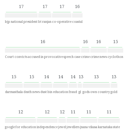
17
17
17
16
bjp national president
bt ranjan
co-operative
coastal
16
16
16
15
Court convicts accused in provocative speech case
crime
crime news
cyclothon
15
15
14
14
14
13
13
13
darmasthala
death news
dust bin
education
fraud
gl
gods own country
gold
12
12
12
11
11
11
google for education
independence
jewel
jewellers
jnana vikasa
karnataka state