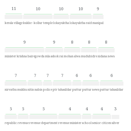
11
10
10
10
9
kerala village
kukke - kollur temple
lokayuktha
lokayuktha raid
manipal
9
9
8
8
8
minister krishna bairegowda
mla ashok rai
mohan alwa
mudubidre
nidana news
7
7
7
7
6
6
6
nirvathu mukku
nitin nabin
police
ptr tahasildar
puttur
puttur news
puttur tahasildar
5
5
5
4
4
4
3
republic
revenue
revenue department
revenue minister
school
senior citizen
silver