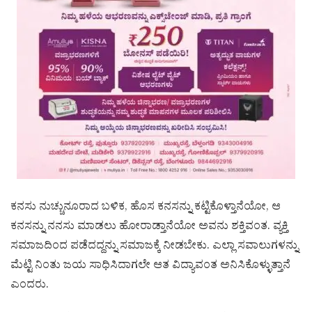
ಕನಸು ನುಚ್ಚುನೂರಾದ ಬಳಿಕ, ಹೊಸ ಕನಸನ್ನು ಕಟ್ಟಿಕೊಳ್ತಾನೆಯೋ, ಆ
ಕನಸನ್ನು ನನಸು ಮಾಡಲು ಹೋರಾಡ್ತಾನೆಯೋ ಅವನು ಶಕ್ತಿವಂತ. ವ್ಯಕ್ತಿ
ಸಮಾಜದಿಂದ ಪಡೆದದ್ದನ್ನು ಸಮಾಜಕ್ಕೆ ನೀಡಬೇಕು. ಎಲ್ಲಾ ಸವಾಲುಗಳನ್ನು
ಮೆಟ್ಟಿ ನಿಂತು ಜಯ ಸಾಧಿಸಿದಾಗಲೇ ಆತ ವಿದ್ಯಾವಂತ ಅನಿಸಿಕೊಳ್ಳುತ್ತಾನೆ
ಎಂದರು.