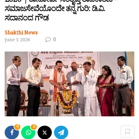
2026’ | ತಾನೋರ್ವ ಸಂತೃಪ್ತ ರಾಜಕಾರಣಿ –
ಸಮಾಜಸೇವೆಯೊಂದೇ ತನ್ನ ಗುರಿ: ಡಿ.ವಿ.
ಸದಾನಂದ ಗೌಡ
Shakthi News
0
June 5, 2026
6
2