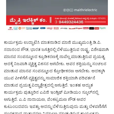
ಕಾರ್ಯಕ್ರಮ ಉದ್ಘಾಟಿಸಿ ಮಾತನಾಡಿದ ಮಾಜಿ ಮುಖ್ಯಮಂತ್ರಿ ಡಿ.ವಿ.
ಸದಾನಂದ ಗೌಡ, ಭಾರತ ಜಗತ್ತಿನಲ್ಲಿ ಬೆಳೆಯುತ್ತಿರುವ ರಾಷ್ಟ್ರ. ವಿಶೇಷವಾಗಿ
ಮಾನವ ಸಂಪನ್ಮೂಲದ ಕ್ರೂಡಿಕರಣಕ್ಕೆ ನಾವೆಲ್ಲ ಮಾಡುತ್ತಿರುವ ಪ್ರಯತ್ನ.
ಅದಕ್ಕೆ ನಿಜವಾಗಿ ವ್ಯಕ್ತಿತ್ವ ವಿಕಸನ ಆಗಬೇಕು. ಅವರ ಶಕ್ತಿಯನ್ನು ಸಂಚಲನ
ಮಾಡುವ ಮಾನವ ಸಂಪನ್ಮೂಲದ ಕ್ರೋಢೀಕರಣ ಆಗಬೇಕು. ಅದಕ್ಕಾಗಿ
ಯುವ ಪೀಳಿಗೆಗೆ ವ್ಯಕ್ತಿತ್ವವನ್ನು ಸಾಮಾಜಿಕ ಶಕ್ತಿಯಾಗಿ ಪರಿವರ್ತನೆ
ಮಾಡುವ ಪ್ರಯತ್ನ ವಿದ್ಯಾಕ್ಷೇತ್ರದಲ್ಲಿ ಆಗುತ್ತಿದೆ. ಇಂತಹ ಅದ್ಭುತ
ಕಾರ್ಯಕ್ರಮ ಪುತ್ತೂರಿನ ಎವಿಜಿ ಇಂಗ್ಲಿಷ್ ಮೀಡಿಯಂ ಸ್ಕೂಲ್‌ನಲ್ಲಿ
ಆಗುತ್ತಿದೆ. ಎ.ವಿ ನಾರಾಯಣ, ವೆಂಕಟ್ರಮಣ ಗೌಡ ಅವರ
ಕುಟುಂಬದವರು ಇವತ್ತು ಅದನ್ನು ಬೆಳೆಸುತ್ತಿರುವುದು ಮತ್ತು ಬೆಳವಣಿಗೆಗೆ