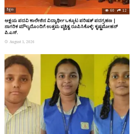
ಶಿಕ್ಷಣ
60
12
ಅಕ್ಷಯ ಪದವಿ ಕಾಲೇಜಿನ ವಿದ್ಯಾರ್ಥೀ ಒಕ್ಕೂಟ ಪರಿಷತ್ ಪದಗ್ರಹಣ |
ನಾಗರಿಕ ಮೌಲ್ಯದೊಂದಿಗೆ ಉತ್ತಮ ವ್ಯಕ್ತಿತ್ವ ರೂಪಿಸಿಕೊಳ್ಳಿ: ಕೃಷ್ಣಮೋಹನ್
ಪಿ.ಎಸ್.
August 1, 2026