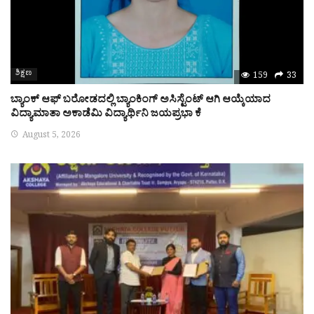
ಶಿಕ್ಷಣ
159
33
ಬ್ಯಾಂಕ್ ಆಫ್ ಬರೋಡದಲ್ಲಿ ಬ್ಯಾಂಕಿಂಗ್ ಅಸಿಸ್ಟೆಂಟ್ ಆಗಿ ಆಯ್ಕೆಯಾದ
ವಿದ್ಯಾಮಾತಾ ಅಕಾಡೆಮಿ ವಿದ್ಯಾರ್ಥಿನಿ ಜಯಪ್ರಭಾ ಕೆ
August 5, 2026