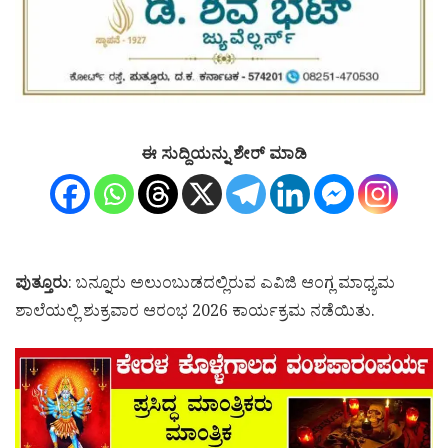
ಈ ಸುದ್ದಿಯನ್ನು ಶೇರ್ ಮಾಡಿ
ಪುತ್ತೂರು
: ಬನ್ನೂರು ಅಲುಂಬುಡದಲ್ಲಿರುವ ಎವಿಜಿ ಆಂಗ್ಲ ಮಾಧ್ಯಮ
ಶಾಲೆಯಲ್ಲಿ ಶುಕ್ರವಾರ ಆರಂಭ 2026 ಕಾರ್ಯಕ್ರಮ ನಡೆಯಿತು.