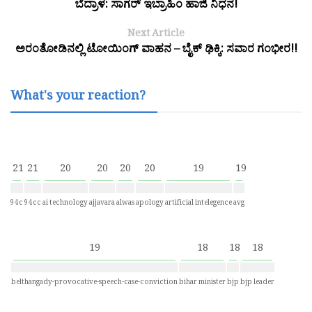
ಬೆದ್ರಾಳ: ಸಾಗರ್ ಇಬ್ರಾಹಿಂ ಹಾಜಿ ನಿಧನ!
Next Article
ಅರಂತೋಡಿನಲ್ಲಿ ಟೋಯಿಂಗ್ ವಾಹನ – ಬೈಕ್ ಢಿಕ್ಕಿ: ಸವಾರ ಗಂಭೀರ!!
What's your reaction?
21
21
20
20
20
20
19
19
94c
94cc
ai technology
ajjavara
alwas
apology
artificial intelegence
avg
19
18
18
18
belthangady-provocative-speech-case-conviction
bihar minister
bjp
bjp leader