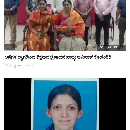
ಶಿಕ್ಷಣ
358
78
ಆಸೆಗಳ ತ್ಯಾಗದಿಂದ ಶಿಕ್ಷಣದಲ್ಲಿ ಸಾಧನೆ ಸಾಧ್ಯ: ಅವಿನಾಶ್ ಕೊಡಂಕಿರಿ
August 5, 2026