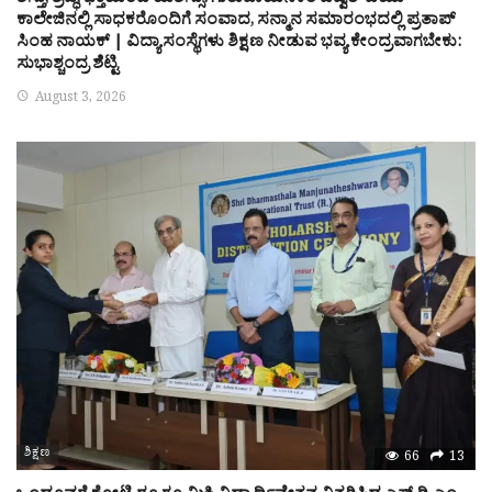
ಶಿಸ್ತು, ಶ್ರದ್ಧೆ, ಭಕ್ತಿಯಿಂದ ಯಶಸ್ಸು: ಗುರುವಾಯನಕೆರೆ ವಿದ್ವತ್ ಪಿಯು
ಕಾಲೇಜಿನಲ್ಲಿ ಸಾಧಕರೊಂದಿಗೆ ಸಂವಾದ, ಸನ್ಮಾನ ಸಮಾರಂಭದಲ್ಲಿ ಪ್ರತಾಪ್
ಸಿಂಹ ನಾಯಕ್ | ವಿದ್ಯಾಸಂಸ್ಥೆಗಳು ಶಿಕ್ಷಣ ನೀಡುವ ಭವ್ಯ ಕೇಂದ್ರವಾಗಬೇಕು:
ಸುಭಾಶ್ಚಂದ್ರ ಶೆಟ್ಟಿ
August 3, 2026
ಶಿಕ್ಷಣ
66
13