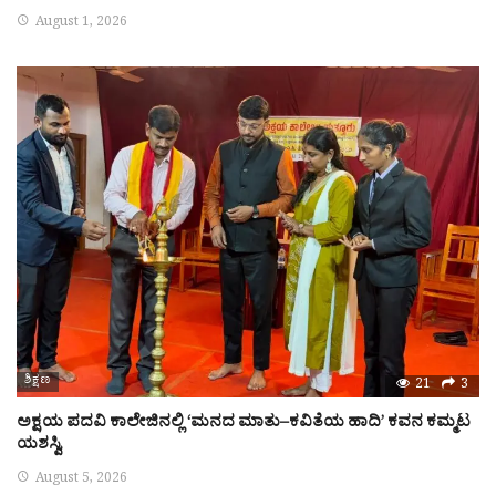
August 1, 2026
ಶಿಕ್ಷಣ
21
3
ಅಕ್ಷಯ ಪದವಿ ಕಾಲೇಜಿನಲ್ಲಿ ‘ಮನದ ಮಾತು–ಕವಿತೆಯ ಹಾದಿ’ ಕವನ ಕಮ್ಮಟ
ಯಶಸ್ವಿ
August 5, 2026