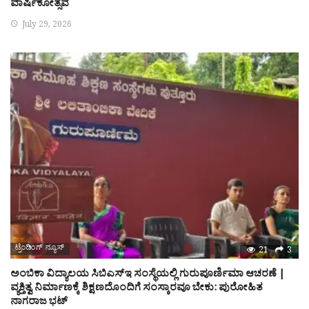
ವಾರ್ಷಿಕೋತ್ಸವ
July 29, 2026
ಟ್ರೆಂಡಿಂಗ್ ನ್ಯೂಸ್
21
3
ಅಂಬಿಕಾ ವಿದ್ಯಾಲಯ ಸಿಬಿಎಸ್‌ಇ ಸಂಸ್ಥೆಯಲ್ಲಿ ಗುರುಪೂರ್ಣಿಮಾ ಆಚರಣೆ |
ವ್ಯಕ್ತಿತ್ವ ನಿರ್ಮಾಣಕ್ಕೆ ಶಿಕ್ಷಣದೊಂದಿಗೆ ಸಂಸ್ಕಾರವೂ ಬೇಕು: ಪುರೋಹಿತ
ನಾಗರಾಜ ಭಟ್