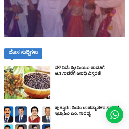
ಹೊಸ ಸುದ್ದಿಗಳು
ಬೆಳೆ ವಿಮೆ ಪ್ರೀಮಿಯಂ ಪಾವತಿಗೆ
ಆ.17ರವರೆಗೆ ಅವಧಿ ವಿಸ್ತರಣೆ
ಪುತ್ತೂರು: ಪಿಯು ಉಪನ್ಯಾಸಕರ ಸಂಘಕ್ಕೆ
ಇಬ್ರಾಹಿಂ ಎಂ. ಸಾರಥ್ಯ