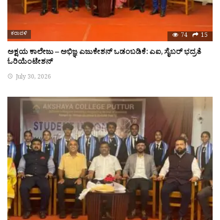
ಕರಾವಳಿ
74
15
ಅಕ್ಷಯ ಕಾಲೇಜು – ಅಭಿಜ್ಞ ಎಜುಕೇಶನ್ ಒಡಂಬಡಿಕೆ: ಎಐ, ಸೈಬರ್ ಭದ್ರತೆ
ಓರಿಯೆಂಟೇಶನ್
July 30, 2026