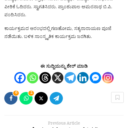
ಪೀಠಿಕೆ ಓದಿದರು. ಸ್ವಾಗತಿಸಿದರು. ಪ್ರಾಂಶುಪಾಲ ಅಮರನಾಥ ಬಿ.ಪಿ.
ವಂದಿಸಿದರು.
ಕಾರ್ಯಕ್ರಮದ ಆರಂಭದಲ್ಲಿ ಗಣಹೋಮ, ಸತ್ಯನಾರಾಯಣ ಪೂಜೆ
ನಡೆಯಿತು. ಬಳಿಕ ಸಾಂಸ್ಕೃತಿಕ ಕಾರ್ಯಕ್ರಮ ಜರಗಿತು.
ಈ ಸುದ್ದಿಯನ್ನು ಶೇರ್ ಮಾಡಿ
6
2
Previous Article