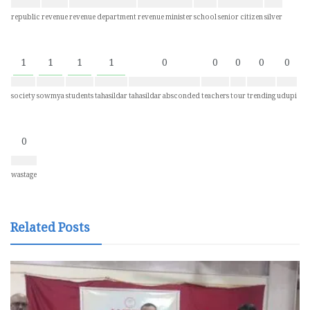
republic
revenue
revenue department
revenue minister
school
senior citizen
silver
1
1
1
1
0
0
0
0
0
society
sowmya
students
tahasildar
tahasildar absconded
teachers
tour
trending
udupi
0
wastage
Related Posts