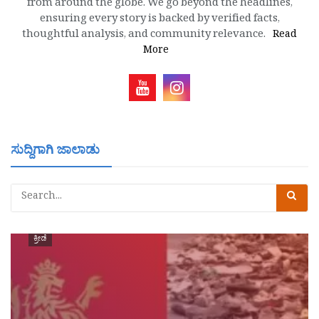
from around the globe. We go beyond the headlines,
ensuring every story is backed by verified facts,
thoughtful analysis, and community relevance.
Read
More
ಸುದ್ದಿಗಾಗಿ ಜಾಲಾಡು
ಕ್ರೀಡೆ