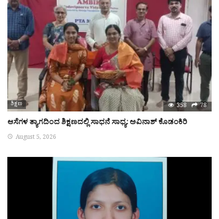
ಶಿಕ್ಷಣ
358
78
ಆಸೆಗಳ ತ್ಯಾಗದಿಂದ ಶಿಕ್ಷಣದಲ್ಲಿ ಸಾಧನೆ ಸಾಧ್ಯ: ಅವಿನಾಶ್ ಕೊಡಂಕಿರಿ
August 5, 2026