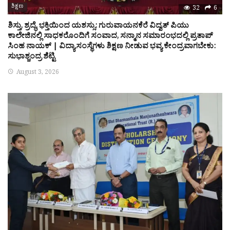
ಶಿಕ್ಷಣ
32
6
ಶಿಸ್ತು, ಶ್ರದ್ಧೆ, ಭಕ್ತಿಯಿಂದ ಯಶಸ್ಸು: ಗುರುವಾಯನಕೆರೆ ವಿದ್ವತ್ ಪಿಯು
ಕಾಲೇಜಿನಲ್ಲಿ ಸಾಧಕರೊಂದಿಗೆ ಸಂವಾದ, ಸನ್ಮಾನ ಸಮಾರಂಭದಲ್ಲಿ ಪ್ರತಾಪ್
ಸಿಂಹ ನಾಯಕ್ | ವಿದ್ಯಾಸಂಸ್ಥೆಗಳು ಶಿಕ್ಷಣ ನೀಡುವ ಭವ್ಯ ಕೇಂದ್ರವಾಗಬೇಕು:
ಸುಭಾಶ್ಚಂದ್ರ ಶೆಟ್ಟಿ
August 3, 2026