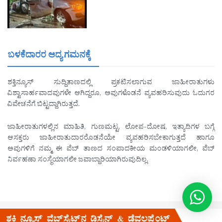
ಬಳಕೆದಾರರ ಆದ್ಯ ಗಮನಕ್ಕೆ
ಶಕ್ತಿನ್ಯೂಸ್ ಸುದ್ದಿತಾಣದಲ್ಲಿ ಪ್ರಕಟಿಸಲಾಗುವ ಜಾಹೀರಾತುಗಳು
ವಿಶ್ವಾಸಾರ್ಹವಾದವುಗಳೇ ಆಗಿದ್ದರೂ, ಅವುಗಳೊಡನೆ ವ್ಯವಹರಿಸುವುದು ಓದುಗರ
ವಿವೇಚನೆಗೆ ಬಿಟ್ಟದ್ದಾಗಿರುತ್ತದೆ.
ಜಾಹೀರಾತುಗಳಲ್ಲಿನ ಮಾಹಿತಿ, ಗುಣಮಟ್ಟ, ಲೋಪ-ದೋಷ, ಇತ್ಯಾದಿಗಳ ಬಗ್ಗೆ
ಆಸಕ್ತರು ಜಾಹೀರಾತುದಾರರೊಡನೆಯೇ ವ್ಯವಹರಿಸಬೇಕಾಗುತ್ತದೆ ಹಾಗೂ
ಅವುಗಳಿಗೆ ನಮ್ಮ ಈ ವೆಬ್ ತಾಣದ ಸಂಪಾದಕೀಯ ಮಂಡಳಿಯಾಗಲೀ, ವೆಬ್
ನಿರ್ವಹಣಾ ಸಂಸ್ಥೆಯಾಗಲೀ ಜವಾಬ್ದಾರಿಯಾಗಿರುವುದಿಲ್ಲ.