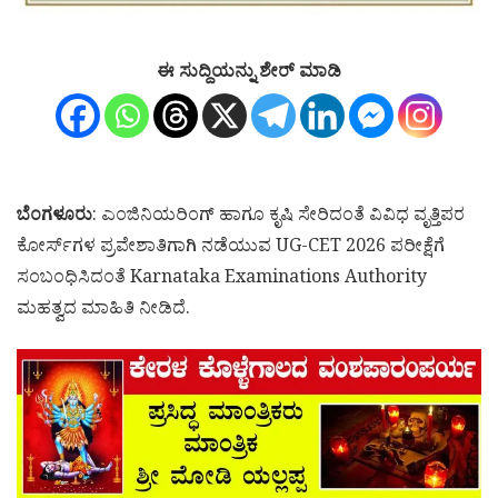
ಈ ಸುದ್ದಿಯನ್ನು ಶೇರ್ ಮಾಡಿ
ಬೆಂಗಳೂರು
: ಎಂಜಿನಿಯರಿಂಗ್ ಹಾಗೂ ಕೃಷಿ ಸೇರಿದಂತೆ ವಿವಿಧ ವೃತ್ತಿಪರ
ಕೋರ್ಸ್‌ಗಳ ಪ್ರವೇಶಾತಿಗಾಗಿ ನಡೆಯುವ UG-CET 2026 ಪರೀಕ್ಷೆಗೆ
ಸಂಬಂಧಿಸಿದಂತೆ Karnataka Examinations Authority
ಮಹತ್ವದ ಮಾಹಿತಿ ನೀಡಿದೆ.