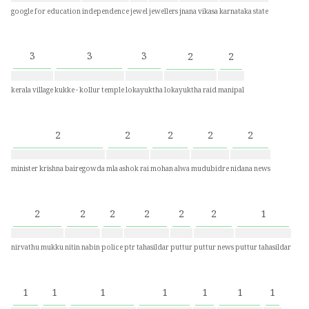
google for education
independence
jewel
jewellers
jnana vikasa
karnataka state
3
3
3
2
2
kerala village
kukke - kollur temple
lokayuktha
lokayuktha raid
manipal
2
2
2
2
2
minister krishna bairegowda
mla ashok rai
mohan alwa
mudubidre
nidana news
2
2
2
2
2
2
1
nirvathu mukku
nitin nabin
police
ptr tahasildar
puttur
puttur news
puttur tahasildar
1
1
1
1
1
1
1