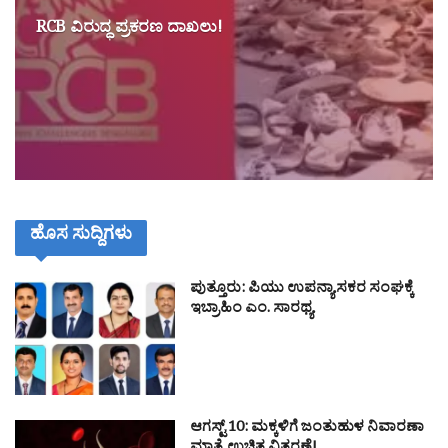
RCB ವಿರುದ್ಧ ಪ್ರಕರಣ ದಾಖಲು!
ಹೊಸ ಸುದ್ದಿಗಳು
ಪುತ್ತೂರು: ಪಿಯು ಉಪನ್ಯಾಸಕರ ಸಂಘಕ್ಕೆ
ಇಬ್ರಾಹಿಂ ಎಂ. ಸಾರಥ್ಯ
ಆಗಸ್ಟ್ 10: ಮಕ್ಕಳಿಗೆ ಜಂತುಹುಳ ನಿವಾರಣಾ