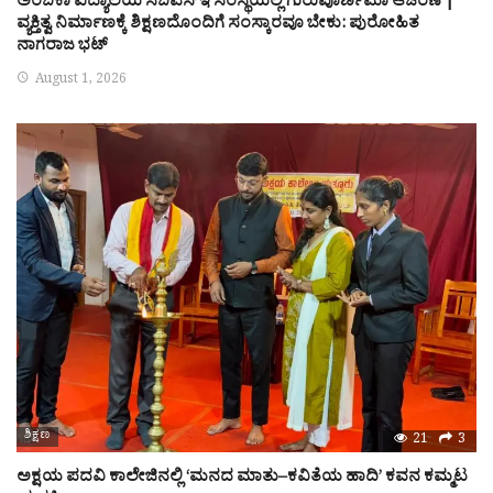
ಅಂಬಿಕಾ ವಿದ್ಯಾಲಯ ಸಿಬಿಎಸ್‌ಇ ಸಂಸ್ಥೆಯಲ್ಲಿ ಗುರುಪೂರ್ಣಿಮಾ ಆಚರಣೆ |
ವ್ಯಕ್ತಿತ್ವ ನಿರ್ಮಾಣಕ್ಕೆ ಶಿಕ್ಷಣದೊಂದಿಗೆ ಸಂಸ್ಕಾರವೂ ಬೇಕು: ಪುರೋಹಿತ
ನಾಗರಾಜ ಭಟ್
August 1, 2026
ಶಿಕ್ಷಣ
21
3
ಅಕ್ಷಯ ಪದವಿ ಕಾಲೇಜಿನಲ್ಲಿ ‘ಮನದ ಮಾತು–ಕವಿತೆಯ ಹಾದಿ’ ಕವನ ಕಮ್ಮಟ