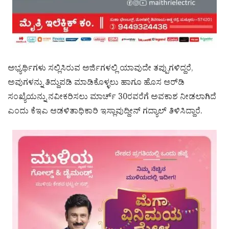
ಅಭ್ಯರ್ಥಿಗಳು ಸಲ್ಲಿಸಿರುವ ಅರ್ಜಿಗಳಲ್ಲಿ ಯಾವುದೇ ತಪ್ಪುಗಳಿದ್ದರೆ,
ಅವುಗಳನ್ನು ತಿದ್ದುಪಡಿ ಮಾಡಿಕೊಳ್ಳಲು ಹಾಗೂ ಹೊಸ ಆರ್‌ಡಿ
ಸಂಖ್ಯೆಯನ್ನು ನವೀಕರಿಸಲು ಮಾರ್ಚ್ 30ರವರೆಗೆ ಅವಕಾಶ ನೀಡಲಾಗಿದೆ
ಎಂದು ಕೆಇಎ ಆಡಳಿತಾಧಿಕಾರಿ ಇಸ್ಲಾವುದ್ದೀನ್ ಗದ್ಯಾಲ್ ತಿಳಿಸಿದ್ದಾರೆ.