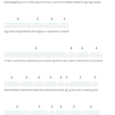
belthangady-provocative-speech-case-conviction
bihar minister
bjp
bjp leader
4
4
4
4
bjp national president
bt ranjan
co-operative
coastal
4
4
4
4
Court convicts accused in provocative speech case
crime
crime news
cyclothon
4
4
4
4
4
3
3
3
darmasthala
death news
dust bin
education
fraud
gl
gods own country
gold
3
3
3
3
3
3