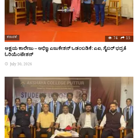
ಕರಾವಳಿ
74
15
ಅಕ್ಷಯ ಕಾಲೇಜು – ಅಭಿಜ್ಞ ಎಜುಕೇಶನ್ ಒಡಂಬಡಿಕೆ: ಎಐ, ಸೈಬರ್ ಭದ್ರತೆ
ಓರಿಯೆಂಟೇಶನ್
July 30, 2026