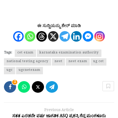
ಈ ಸುದ್ದಿಯನ್ನು ಶೇರ್ ಮಾಡಿ
Tags:
cet exam
karnataka examination authority
national testing agency
neet
neet exam
ug cet
ugc
ugcnetexam
2
Previous Article
ಸತತ ಎರಡನೇ ವರ್ಷ ಜಾಗತಿಕ ASQ ಪ್ರಶಸ್ತಿ ಗೆದ್ದ ಮಂಗಳೂರು