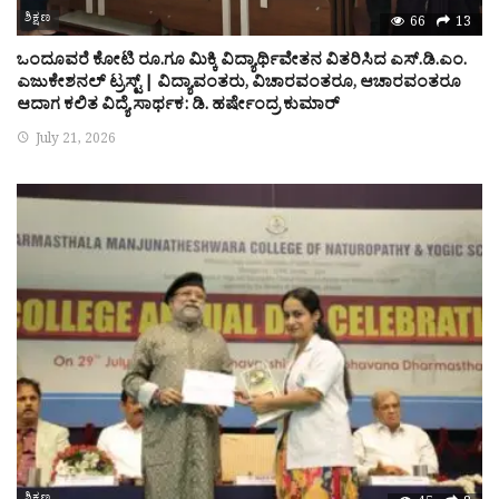
ಶಿಕ್ಷಣ
66
13
ಒಂದೂವರೆ ಕೋಟಿ ರೂ.ಗೂ ಮಿಕ್ಕಿ ವಿದ್ಯಾರ್ಥಿವೇತನ ವಿತರಿಸಿದ ಎಸ್.ಡಿ.ಎಂ.
ಎಜುಕೇಶನಲ್ ಟ್ರಸ್ಟ್ | ವಿದ್ಯಾವಂತರು, ವಿಚಾರವಂತರೂ, ಆಚಾರವಂತರೂ
ಆದಾಗ ಕಲಿತ ವಿದ್ಯೆ ಸಾರ್ಥಕ: ಡಿ. ಹರ್ಷೇಂದ್ರ ಕುಮಾರ್
July 21, 2026