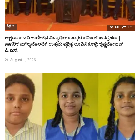
ಶಿಕ್ಷಣ
60
12
ಅಕ್ಷಯ ಪದವಿ ಕಾಲೇಜಿನ ವಿದ್ಯಾರ್ಥೀ ಒಕ್ಕೂಟ ಪರಿಷತ್ ಪದಗ್ರಹಣ |
ನಾಗರಿಕ ಮೌಲ್ಯದೊಂದಿಗೆ ಉತ್ತಮ ವ್ಯಕ್ತಿತ್ವ ರೂಪಿಸಿಕೊಳ್ಳಿ: ಕೃಷ್ಣಮೋಹನ್
ಪಿ.ಎಸ್.
August 1, 2026