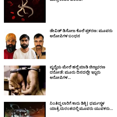
ಮಾತ್ರೆ ಉಚಿತ ವಿತರಣೆ!
ಡೇವಿಡ್ ಡಿಸೋಜ ಕೊಲೆ ಪ್ರಕರಣ: ಮೂವರು
ಆರೋಪಿಗಳ ಬಂಧನ
ವೃದ್ಧೆಯ ಮೇಲೆ ಹಲ್ಲೆ ಮಾಡಿ ಚಿನ್ನಾಭರಣ
ದರೋಡೆ: ಮೂರು ದಿನದಲ್ಲೇ ಇಬ್ಬರು
ಆರೋಪಿಗಳ…
ನಿಂತಿದ್ದ ಲಾರಿಗೆ ಕಾರು ಡಿಕ್ಕಿ| ಧರ್ಮಸ್ಥಳ
ಯಾತ್ರೆ ದುರಂತದಲ್ಲಿ ಮೂವರು ಯುವಕರು…