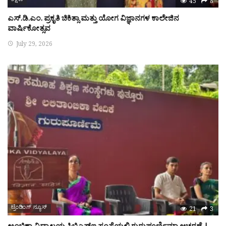
ಶಿಕ್ಷಣ
45
8
ಎಸ್.ಡಿ.ಎಂ. ಪ್ರಕೃತಿ ಚಿಕಿತ್ಸಾ ಮತ್ತು ಯೋಗ ವಿಜ್ಞಾನಗಳ ಕಾಲೇಜಿನ
ವಾರ್ಷಿಕೋತ್ಸವ
July 29, 2026
ಟ್ರೆಂಡಿಂಗ್ ನ್ಯೂಸ್
21
3