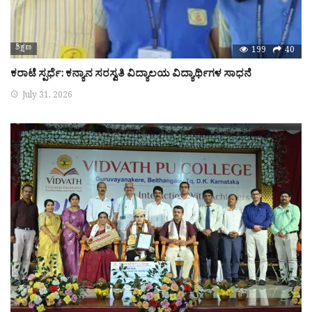
ಶಿಕ್ಷಣ
199
40
ಕರಾಟೆ ಸ್ಪರ್ಧೆ: ಕನ್ಯಾನ ಸರಸ್ವತಿ ವಿದ್ಯಾಲಯ ವಿದ್ಯಾರ್ಥಿಗಳ ಸಾಧನೆ
July 31, 2026