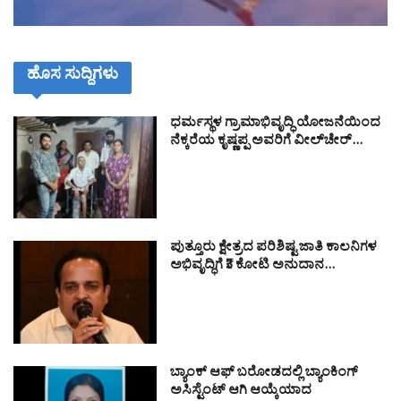
ಹೊಸ ಸುದ್ದಿಗಳು
ಧರ್ಮಸ್ಥಳ ಗ್ರಾಮಾಭಿವೃದ್ಧಿ ಯೋಜನೆಯಿಂದ
ನೆಕ್ಕರೆಯ ಕೃಷ್ಣಪ್ಪ ಅವರಿಗೆ ವೀಲ್‌ಚೇರ್…
ಪುತ್ತೂರು ಕ್ಷೇತ್ರದ ಪರಿಶಿಷ್ಟ ಜಾತಿ ಕಾಲನಿಗಳ
ಅಭಿವೃದ್ಧಿಗೆ ₹3 ಕೋಟಿ ಅನುದಾನ…
ಬ್ಯಾಂಕ್ ಆಫ್ ಬರೋಡದಲ್ಲಿ ಬ್ಯಾಂಕಿಂಗ್
ಅಸಿಸ್ಟೆಂಟ್ ಆಗಿ ಆಯ್ಕೆಯಾದ