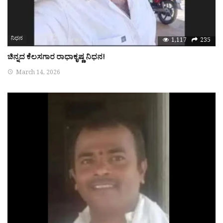
ನಿಧನ
1,117
235
ಚಿನ್ನದ ಕೆಲಸಗಾರ ರಾಧಾಕೃಷ್ಣ ನಿಧನ!
March 14, 2026