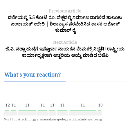
Previous Article
ದರ್ಬೆಯಲ್ಲಿ 5.5 ಕೋಟಿ ರೂ. ವೆಚ್ಚದಲ್ಲಿ ನಿರ್ಮಾಣವಾಗಲಿದೆ ತಾಲೂಕು
ಪಂಚಾಯತ್ ಕಚೇರಿ | ಶಿಲಾನ್ಯಾಸ ನೆರವೇರಿಸಿದ ಶಾಸಕ ಅಶೋಕ್
ಕುಮಾರ್ ರೈ
Next Article
ಜೆ.ಪಿ. ನಡ್ಡಾ ಹುದ್ದೆಗೆ ಇನ್ನೋರ್ವ ನಾಯಕನ ನೇಮಕಕ್ಕೆ ಸಿದ್ಧತೆ!! ರಾಷ್ಟ್ರೀಯ
ಕಾರ್ಯಾಧ್ಯಕ್ಷರಾಗಿ ಅಚ್ಚರಿಯ ಆಯ್ಕೆ ಮಾಡಿದ ಬಿಜೆಪಿ
What's your reaction?
12
11
11
11
11
11
11
10
94c
94cc
ai technology
ajjavara
alwas
apology
artificial intelegence
avg