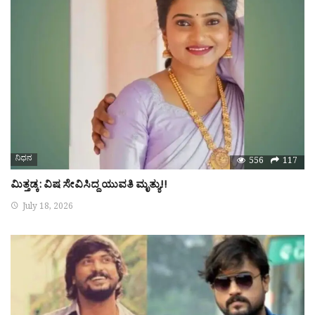
ನಿಧನ
556
117
ಮಿತ್ತಡ್ಕ: ವಿಷ ಸೇವಿಸಿದ್ದ ಯುವತಿ ಮೃತ್ಯು!!
July 18, 2026