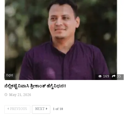
ನಿಧನ
169
35
ನೆಲ್ಲಿಕಟ್ಟೆ ನಿವಾಸಿ ಶ್ರೀಕಾಂತ್ ಹೆಗ್ಡೆ ನಿಧನ!!
May 21, 2026
PREVIOUS
NEXT
1
of
18