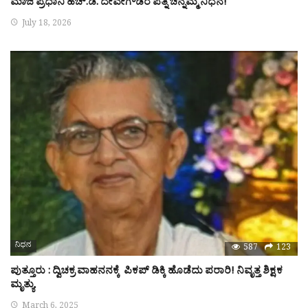
ಮಾಜಿ ಪ್ರಧಾನಿ ಹೆಚ್.ಡಿ. ದೇವೇಗೌಡರ ಪತ್ನಿ ಚನ್ನಮ್ಮ ನಿಧನ!
July 18, 2026
ನಿಧನ
587
123
ಪುತ್ತೂರು : ದ್ವಿಚಕ್ರ ವಾಹನನಕ್ಕೆ ಪಿಕಪ್ ಡಿಕ್ಕಿ ಹೊಡೆದು ಪರಾರಿ! ನಿವೃತ್ತ ಶಿಕ್ಷಕ
ಮೃತ್ಯು
March 6, 2025