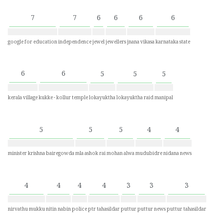
7
7
6
6
6
6
google for education
independence
jewel
jewellers
jnana vikasa
karnataka state
6
6
5
5
5
kerala village
kukke - kollur temple
lokayuktha
lokayuktha raid
manipal
5
5
5
4
4
minister krishna bairegowda
mla ashok rai
mohan alwa
mudubidre
nidana news
4
4
4
4
3
3
3
nirvathu mukku
nitin nabin
police
ptr tahasildar
puttur
puttur news
puttur tahasildar