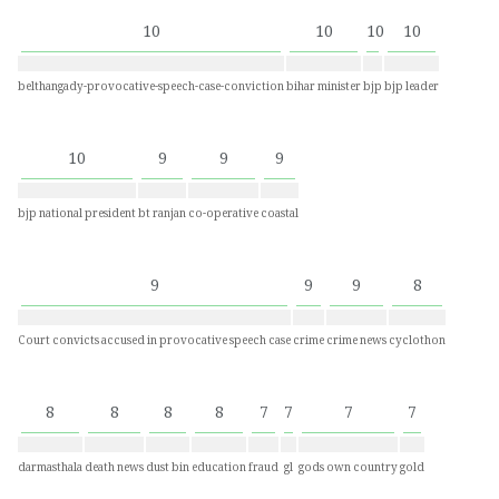
10
10
10
10
belthangady-provocative-speech-case-conviction
bihar minister
bjp
bjp leader
10
9
9
9
bjp national president
bt ranjan
co-operative
coastal
9
9
9
8
Court convicts accused in provocative speech case
crime
crime news
cyclothon
8
8
8
8
7
7
7
7
darmasthala
death news
dust bin
education
fraud
gl
gods own country
gold