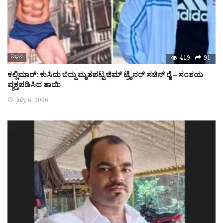
ನಿಧನ
419
91
ಕಲ್ಲಿಮಾರ್: ಕುಸಿದು ಬಿದ್ದು ಮೃತಪಟ್ಟ ಜಿಮ್ ಟ್ರೈನರ್ ಸಚಿನ್ ರೈ – ಸಂಶಯ
ವ್ಯಕ್ತಪಡಿಸಿದ ತಾಯಿ
July 6, 2026