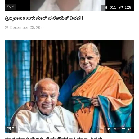
ನಿಧನ
611
128
ಬ್ರಹ್ಮವಾಹಕ ಸುಕುಮಾರ್ ಪುರೋಹಿತ್ ನಿಧನ!!
December 28, 2025
ನಿಧನ
153
32