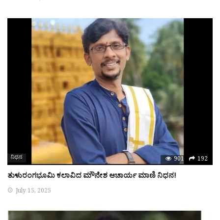
ನಿಧನ
901
192
ತುಳುರಂಗಭೂಮಿ‌ ಕಲಾವಿದ ಮೌನೇಶ ಆಚಾರ್ಯ ಮಾಣಿ ನಿಧನ!
July 15, 2025