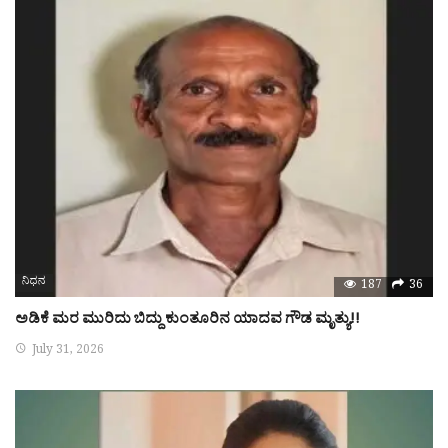
ನಿಧನ
187
36
ಅಡಿಕೆ ಮರ ಮುರಿದು ಬಿದ್ದು ಕುಂತೂರಿನ ಯಾದವ ಗೌಡ ಮೃತ್ಯು!!
July 31, 2026