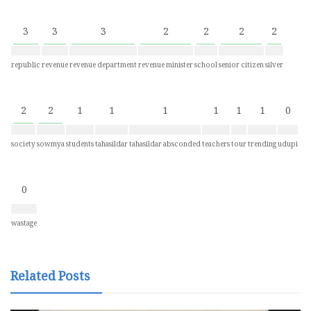
3
3
3
2
2
2
2
republic
revenue
revenue department
revenue minister
school
senior citizen
silver
2
2
1
1
1
1
1
1
0
society
sowmya
students
tahasildar
tahasildar absconded
teachers
tour
trending
udupi
0
wastage
Related Posts