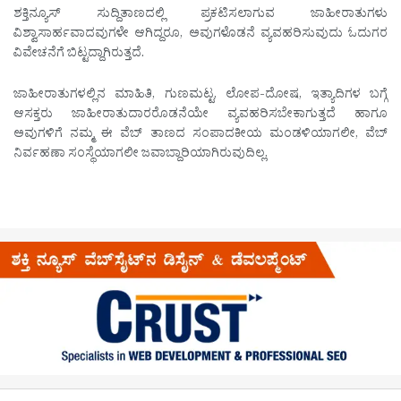
ಶಕ್ತಿನ್ಯೂಸ್ ಸುದ್ದಿತಾಣದಲ್ಲಿ ಪ್ರಕಟಿಸಲಾಗುವ ಜಾಹೀರಾತುಗಳು
ವಿಶ್ವಾಸಾರ್ಹವಾದವುಗಳೇ ಆಗಿದ್ದರೂ, ಅವುಗಳೊಡನೆ ವ್ಯವಹರಿಸುವುದು ಓದುಗರ
ವಿವೇಚನೆಗೆ ಬಿಟ್ಟದ್ದಾಗಿರುತ್ತದೆ.
ಜಾಹೀರಾತುಗಳಲ್ಲಿನ ಮಾಹಿತಿ, ಗುಣಮಟ್ಟ, ಲೋಪ-ದೋಷ, ಇತ್ಯಾದಿಗಳ ಬಗ್ಗೆ
ಆಸಕ್ತರು ಜಾಹೀರಾತುದಾರರೊಡನೆಯೇ ವ್ಯವಹರಿಸಬೇಕಾಗುತ್ತದೆ ಹಾಗೂ
ಅವುಗಳಿಗೆ ನಮ್ಮ ಈ ವೆಬ್ ತಾಣದ ಸಂಪಾದಕೀಯ ಮಂಡಳಿಯಾಗಲೀ, ವೆಬ್
ನಿರ್ವಹಣಾ ಸಂಸ್ಥೆಯಾಗಲೀ ಜವಾಬ್ದಾರಿಯಾಗಿರುವುದಿಲ್ಲ.