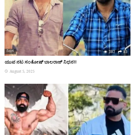
ನಿಧನ
382
83
ಯುವ ನಟ ಸಂತೋಷ್ ಬಾಲರಾಜ್ ನಿಧನ!!
August 5, 2025