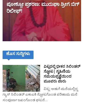
ಪೋಕ್ಸೋ ಪ್ರಕರಣ: ಮುರುಘಾ ಶ್ರೀಗೆ ಬಿಗ್
ರಿಲೀಫ್!
ಹೊಸ ಸುದ್ದಿಗಳು
ವಿಟ್ಲದಲ್ಲಿ ಭೀಕರ ಸಿಲಿಂಡರ್
ಸ್ಫೋಟ| ಗೃಹಿಣಿಯ
ಸಮಯಪ್ರಜ್ಞೆಯಿಂದ
ಮೂವರು ಪಾರು
ವಿಟ್ಲ: ಅಡುಗೆ ಮನೆಯಲ್ಲಿದ್ದ
ಗ್ಯಾಸ್ ಸಿಲಿಂಡರ್ ಏಕಾಏಕಿ ಸ್ಫೋಟಗೊಂಡ ಪರಿಣಾಮ ಮನೆ
ಸಂಪೂರ್ಣ ಜಖಂಗೊಂಡ ಘಟನೆ…