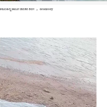
ಕಿಕೊಂಡಿದ್ದ ಆಟೋ ಚಾಲಕನ ಶವ!!
deadbody