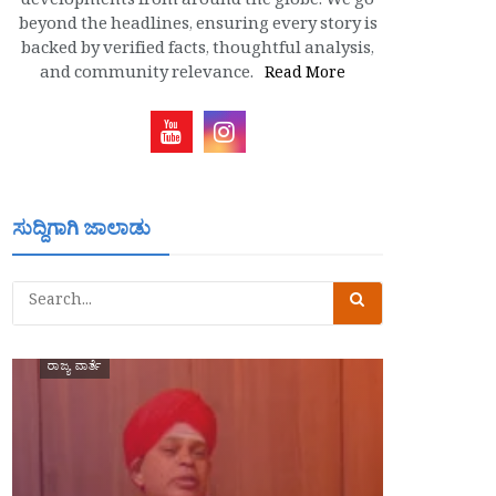
developments from around the globe. We go
beyond the headlines, ensuring every story is
backed by verified facts, thoughtful analysis,
and community relevance.
Read More
ಸುದ್ದಿಗಾಗಿ ಜಾಲಾಡು
ರಾಜ್ಯ ವಾರ್ತೆ