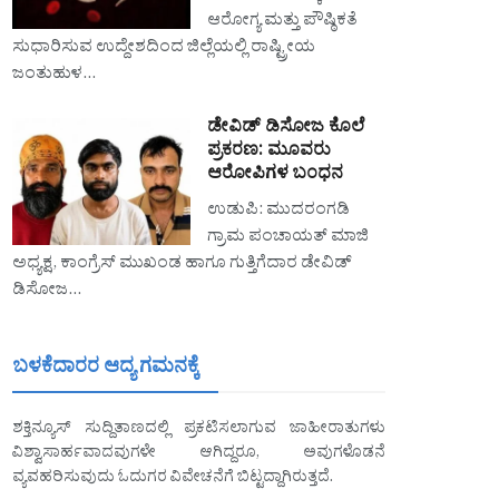
ಆರೋಗ್ಯ ಮತ್ತು ಪೌಷ್ಠಿಕತೆ
ಸುಧಾರಿಸುವ ಉದ್ದೇಶದಿಂದ ಜಿಲ್ಲೆಯಲ್ಲಿ ರಾಷ್ಟ್ರೀಯ
ಜಂತುಹುಳ…
ಡೇವಿಡ್ ಡಿಸೋಜ ಕೊಲೆ
ಪ್ರಕರಣ: ಮೂವರು
ಆರೋಪಿಗಳ ಬಂಧನ
ಉಡುಪಿ: ಮುದರಂಗಡಿ
ಗ್ರಾಮ ಪಂಚಾಯತ್ ಮಾಜಿ
ಅಧ್ಯಕ್ಷ, ಕಾಂಗ್ರೆಸ್ ಮುಖಂಡ ಹಾಗೂ ಗುತ್ತಿಗೆದಾರ ಡೇವಿಡ್
ಡಿಸೋಜ…
ಬಳಕೆದಾರರ ಆದ್ಯ ಗಮನಕ್ಕೆ
ಶಕ್ತಿನ್ಯೂಸ್ ಸುದ್ದಿತಾಣದಲ್ಲಿ ಪ್ರಕಟಿಸಲಾಗುವ ಜಾಹೀರಾತುಗಳು
ವಿಶ್ವಾಸಾರ್ಹವಾದವುಗಳೇ ಆಗಿದ್ದರೂ, ಅವುಗಳೊಡನೆ
ವ್ಯವಹರಿಸುವುದು ಓದುಗರ ವಿವೇಚನೆಗೆ ಬಿಟ್ಟದ್ದಾಗಿರುತ್ತದೆ.