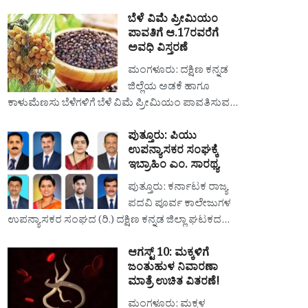
ಬೆಳೆ ವಿಮೆ ಪ್ರೀಮಿಯಂ
ಪಾವತಿಗೆ ಆ.17ರವರೆಗೆ
ಅವಧಿ ವಿಸ್ತರಣೆ
ಮಂಗಳೂರು: ದಕ್ಷಿಣ ಕನ್ನಡ
ಜಿಲ್ಲೆಯ ಅಡಕೆ ಹಾಗೂ
ಕಾಳುಮೆಣಸು ಬೆಳೆಗಳಿಗೆ ಬೆಳೆ ವಿಮೆ ಪ್ರೀಮಿಯಂ ಪಾವತಿಸುವ…
ಪುತ್ತೂರು: ಪಿಯು
ಉಪನ್ಯಾಸಕರ ಸಂಘಕ್ಕೆ
ಇಬ್ರಾಹಿಂ ಎಂ. ಸಾರಥ್ಯ
ಪುತ್ತೂರು: ಕರ್ನಾಟಕ ರಾಜ್ಯ
ಪದವಿ ಪೂರ್ವ ಕಾಲೇಜುಗಳ
ಉಪನ್ಯಾಸಕರ ಸಂಘದ (ರಿ.) ದಕ್ಷಿಣ ಕನ್ನಡ ಜಿಲ್ಲಾ ಘಟಕದ…
ಆಗಸ್ಟ್ 10: ಮಕ್ಕಳಿಗೆ
ಜಂತುಹುಳ ನಿವಾರಣಾ
ಮಾತ್ರೆ ಉಚಿತ ವಿತರಣೆ!
ಮಂಗಳೂರು: ಮಕ್ಕಳ