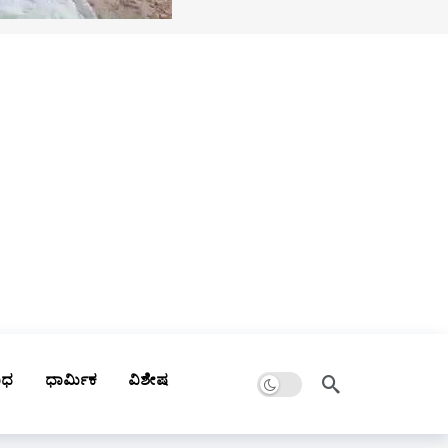
Dark mode
ಾಧ
ಧಾರ್ಮಿಕ
ವಿಶೇಷ