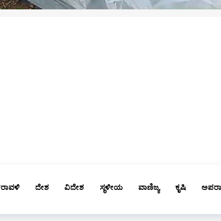
ರಾವಳಿ
ದೇಶ
ವಿದೇಶ
ಸ್ಥಳೀಯ
ವಾಣಿಜ್ಯ
ಕೃಷಿ
ಅಪರ